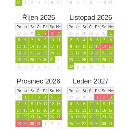
31
1
2
3
4
5
6
5
6
7
8
9
10
11
Říjen 2026
Listopad 2026
Po
Út
St
Čt
Pá
So
Ne
Po
Út
St
Čt
Pá
So
Ne
28
29
30
1
2
3
4
26
27
28
29
30
31
1
5
6
7
8
9
10
11
2
3
4
5
6
7
8
12
13
14
15
16
17
18
9
10
11
12
13
14
15
19
20
21
22
23
24
25
16
17
18
19
20
21
22
26
27
28
29
30
31
1
23
24
25
26
27
28
29
2
3
4
5
6
7
8
30
1
2
3
4
5
6
Prosinec 2026
Leden 2027
Po
Út
St
Čt
Pá
So
Ne
Po
Út
St
Čt
Pá
So
Ne
30
1
2
3
4
5
6
28
29
30
31
1
2
3
7
8
9
10
11
12
13
4
5
6
7
8
9
10
14
15
16
17
18
19
20
11
12
13
14
15
16
17
21
22
23
24
25
26
27
18
19
20
21
22
23
24
28
29
30
31
1
2
3
25
26
27
28
29
30
31