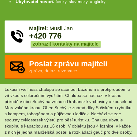
Ubytovatel hovoří:
česky, slovensky, anglicky
Majitel:
Musil Jan
+420 776
zobrazit kontakty na majitele
Poslat zprávu majiteli
zpráva, dotaz, rezervace
Luxusní wellness chalupa se saunou, bazénem s protiproudem a
vířivkou s celoročním využitím. Chalupa se nachází v krásné
přírodě v obci Suchý na vrcholu Drahanské vrchoviny a kousek od
Moravského krasu. Obec Suchý je známá díky Sušskému rybníku
s kempem, tobogánem a půjčovnou lodiček. Nachází se zde
spousty cyklostezek výletů pro pěší turistiku. Chalupa ubytuje
skupinu s kapacitou až 16 osob. V objektu jsou 4 ložnice, v každé
z nich je jedna manželská postel a rozkládací gauč pro dvě osoby.