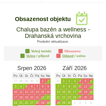
Obsazenost objektu
Chalupa bazén a wellness -
Drahanská vrchovina
Poslední aktualizace:
Volný termín
Obsazeno
Volno
/ příjezd
Odjezd
/ volno
Srpen 2026
Září 2026
Po
Út
St
Čt
Pá
So
Ne
Po
Út
St
Čt
Pá
So
Ne
27
28
29
30
31
1
2
31
1
2
3
4
5
6
3
4
5
6
7
8
9
7
8
9
10
11
12
13
10
11
12
13
14
15
16
14
15
16
17
18
19
20
17
18
19
20
21
22
23
21
22
23
24
25
26
27
24
25
26
27
28
29
30
28
29
30
1
2
3
4