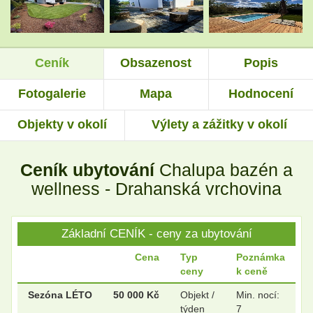
.
.
Ceník
Obsazenost
Popis
.
.
Fotogalerie
Mapa
Hodnocení
Objekty v okolí
Výlety a zážitky v okolí
.
.
Ceník ubytování
Chalupa bazén a
.
.
wellness - Drahanská vrchovina
Základní CENÍK - ceny za ubytování
.
.
Cena
Typ
Poznámka
ceny
k ceně
.
.
Sezóna LÉTO
50 000 Kč
Objekt /
Min. nocí:
týden
7