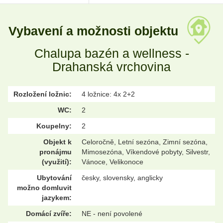
Vybavení a možnosti objektu
Chalupa bazén a wellness -
Drahanská vrchovina
Rozložení ložnic:
4 ložnice: 4x 2+2
WC:
2
Koupelny:
2
Objekt k
Celoročně, Letní sezóna, Zimní sezóna,
pronájmu
Mimosezóna, Víkendové pobyty, Silvestr,
(využití):
Vánoce, Velikonoce
Ubytování
česky, slovensky, anglicky
možno domluvit
jazykem:
Domácí zvíře:
NE - není povolené