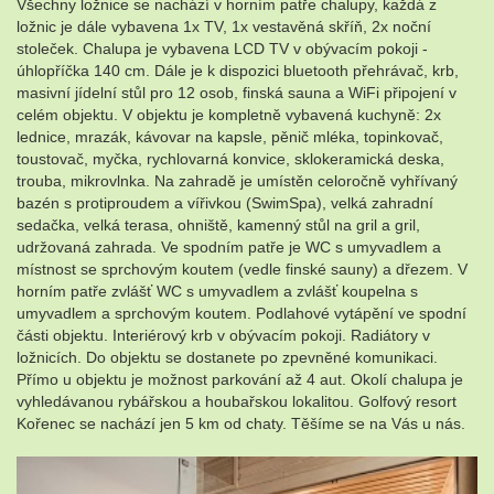
Všechny ložnice se nachází v horním patře chalupy, každá z
ložnic je dále vybavena 1x TV, 1x vestavěná skříň, 2x noční
stoleček. Chalupa je vybavena LCD TV v obývacím pokoji -
úhlopříčka 140 cm. Dále je k dispozici bluetooth přehrávač, krb,
masivní jídelní stůl pro 12 osob, finská sauna a WiFi připojení v
celém objektu. V objektu je kompletně vybavená kuchyně: 2x
lednice, mrazák, kávovar na kapsle, pěnič mléka, topinkovač,
toustovač, myčka, rychlovarná konvice, sklokeramická deska,
trouba, mikrovlnka. Na zahradě je umístěn celoročně vyhřívaný
bazén s protiproudem a vířivkou (SwimSpa), velká zahradní
sedačka, velká terasa, ohniště, kamenný stůl na gril a gril,
udržovaná zahrada. Ve spodním patře je WC s umyvadlem a
místnost se sprchovým koutem (vedle finské sauny) a dřezem. V
horním patře zvlášť WC s umyvadlem a zvlášť koupelna s
umyvadlem a sprchovým koutem. Podlahové vytápění ve spodní
části objektu. Interiérový krb v obývacím pokoji. Radiátory v
ložnicích. Do objektu se dostanete po zpevněné komunikaci.
Přímo u objektu je možnost parkování až 4 aut. Okolí chalupa je
vyhledávanou rybářskou a houbařskou lokalitou. Golfový resort
Kořenec se nachází jen 5 km od chaty. Těšíme se na Vás u nás.