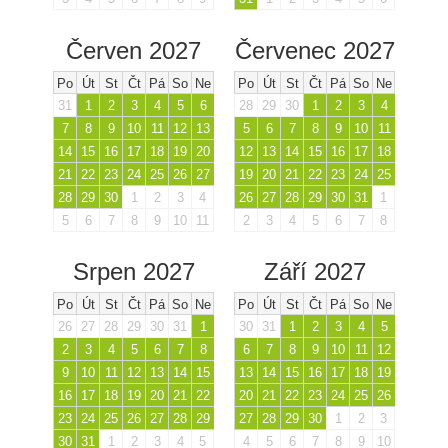
Červen 2027
Červenec 2027
Po
Út
St
Čt
Pá
So
Ne
Po
Út
St
Čt
Pá
So
Ne
31
1
2
3
4
5
6
28
29
30
1
2
3
4
7
8
9
10
11
12
13
5
6
7
8
9
10
11
14
15
16
17
18
19
20
12
13
14
15
16
17
18
21
22
23
24
25
26
27
19
20
21
22
23
24
25
28
29
30
1
2
3
4
26
27
28
29
30
31
1
5
6
7
8
9
10
11
2
3
4
5
6
7
8
Srpen 2027
Září 2027
Po
Út
St
Čt
Pá
So
Ne
Po
Út
St
Čt
Pá
So
Ne
26
27
28
29
30
31
1
30
31
1
2
3
4
5
2
3
4
5
6
7
8
6
7
8
9
10
11
12
9
10
11
12
13
14
15
13
14
15
16
17
18
19
16
17
18
19
20
21
22
20
21
22
23
24
25
26
23
24
25
26
27
28
29
27
28
29
30
1
2
3
30
31
1
2
3
4
5
4
5
6
7
8
9
10