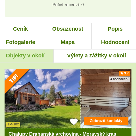
Počet recenzí: 0
Ceník
Obsazenost
Popis
Fotogalerie
Mapa
Hodnocení
Objekty v okolí
Výlety a zážitky v okolí
9.7
4 hodnocení
Zobrazit kontakty
1M-182
Chalupy Drahanská vrchovina - Moravský kras