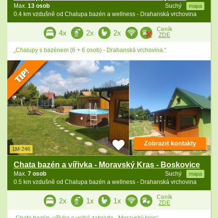
Max.
13 osob
Suchý
mapa
0.4 km vzdušně od Chalupa bazén a wellness - Drahanská vrchovina
Ceník
4x
2x
2x
ZDE
„Chalupy s bazénem (6 + 6 osob) - Drahanská vrchovina.“
Zobrazit kontakty
1M-246
Chata bazén a vířivka - Moravský Kras - Boskovice
Max.
7 osob
Suchý
mapa
0.5 km vzdušně od Chalupa bazén a wellness - Drahanská vrchovina
Ceník
2x
1x
1x
ZDE