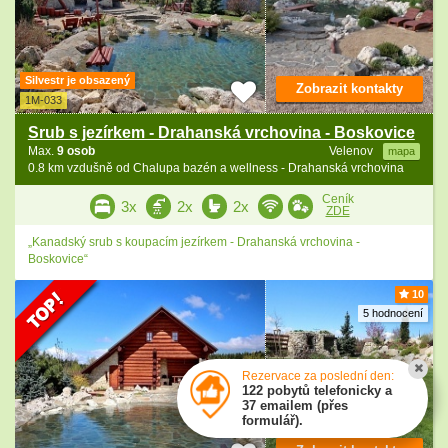
Silvestr je obsazený
Zobrazit kontakty
1M-033
Srub s jezírkem - Drahanská vrchovina - Boskovice
Max.
9 osob
Velenov
mapa
0.8 km vzdušně od Chalupa bazén a wellness - Drahanská vrchovina
Ceník
3x
2x
2x
ZDE
„Kanadský srub s koupacím jezírkem - Drahanská vrchovina -
Boskovice“
10
5 hodnocení
Rezervace za poslední den:
122 pobytů telefonicky a
37 emailem (přes
formulář).