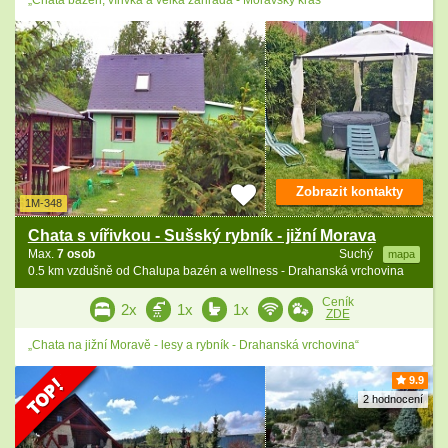
„Chata bazén, vířivka a velká zahrada - Moravský kras“
Zobrazit kontakty
1M-348
Chata s vířivkou - Sušský rybník - jižní Morava
Max.
7 osob
Suchý
mapa
0.5 km vzdušně od Chalupa bazén a wellness - Drahanská vrchovina
Ceník
2x
1x
1x
ZDE
„Chata na jižní Moravě - lesy a rybník - Drahanská vrchovina“
9.9
2 hodnocení