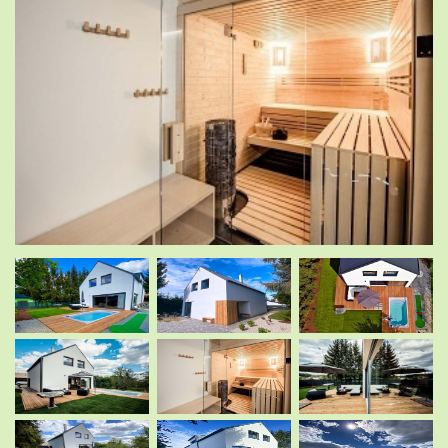
.
.
.
.