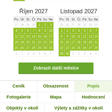
Říjen 2027
Listopad 2027
Po
Út
St
Čt
Pá
So
Ne
Po
Út
St
Čt
Pá
So
Ne
27
28
29
30
1
2
3
25
26
27
28
29
30
31
4
5
6
7
8
9
10
1
2
3
4
5
6
7
11
12
13
14
15
16
17
8
9
10
11
12
13
14
18
19
20
21
22
23
24
15
16
17
18
19
20
21
25
26
27
28
29
30
31
22
23
24
25
26
27
28
1
2
3
4
5
6
7
29
30
1
2
3
4
5
Zobrazit další měsíce
Ceník
Obsazenost
Popis
Fotogalerie
Mapa
Hodnocení
Objekty v okolí
Výlety a zážitky v okolí