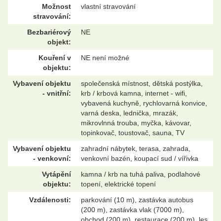
Možnost
vlastní stravování
stravování:
Bezbariérový
NE
objekt:
Kouření v
NE není možné
objektu:
Vybavení objektu
společenská místnost, dětská postýlka,
- vnitřní:
krb / krbová kamna, internet - wifi,
vybavená kuchyně, rychlovarná konvice,
varná deska, lednička, mrazák,
mikrovlnná trouba, myčka, kávovar,
topinkovač, toustovač, sauna, TV
Vybavení objektu
zahradní nábytek, terasa, zahrada,
- venkovní:
venkovní bazén, koupací sud / vířivka
Vytápění
kamna / krb na tuhá paliva, podlahové
objektu:
topení, elektrické topení
Vzdálenosti:
parkování (10 m), zastávka autobus
(200 m), zastávka vlak (7000 m),
obchod (200 m), restaurace (200 m), les