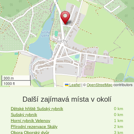
300 m
1000 ft
Leaflet
|
©
OpenStreetMap
contributors
Další zajímavá místa v okolí
Dětské hřiště Sušský rybník
0 km
Sušský rybník
0 km
Horní rybník Velenov
1 km
Přírodní rezervace Skály
2 km
Obora Oborský dvůr
3 km