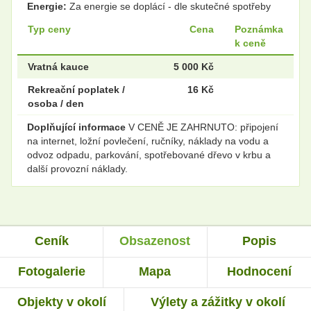
Energie:
Za energie se doplácí - dle skutečné spotřeby
Typ ceny
Cena
Poznámka
k ceně
Vratná kauce
5 000 Kč
Rekreační poplatek /
16 Kč
osoba / den
Doplňující informace
V CENĚ JE ZAHRNUTO: připojení
na internet, ložní povlečení, ručníky, náklady na vodu a
odvoz odpadu, parkování, spotřebované dřevo v krbu a
další provozní náklady.
Ceník
Obsazenost
Popis
Fotogalerie
Mapa
Hodnocení
Objekty v okolí
Výlety a zážitky v okolí