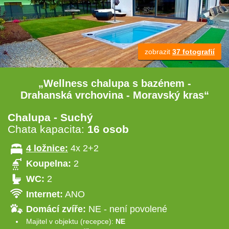
zobrazit
37 fotografií
„Wellness chalupa s bazénem -
Drahanská vrchovina - Moravský kras“
Chalupa - Suchý
Chata kapacita:
16 osob
4 ložnice:
4x 2+2
Koupelna:
2
WC:
2
Internet:
ANO
Domácí zvíře:
NE - není povolené
Majitel v objektu (recepce):
NE