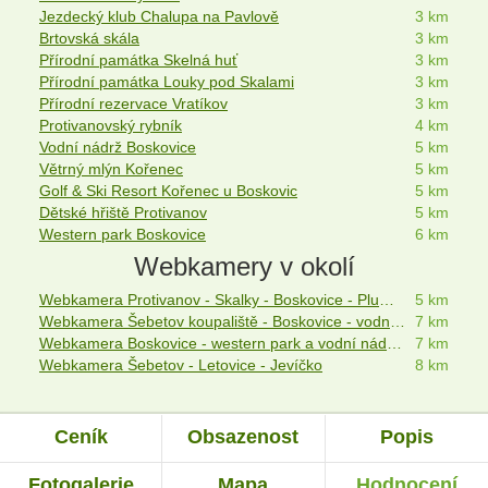
Jezdecký klub Chalupa na Pavlově
3 km
Brtovská skála
3 km
Přírodní památka Skelná huť
3 km
Přírodní památka Louky pod Skalami
3 km
Přírodní rezervace Vratíkov
3 km
Protivanovský rybník
4 km
Vodní nádrž Boskovice
5 km
Větrný mlýn Kořenec
5 km
Golf & Ski Resort Kořenec u Boskovic
5 km
Dětské hřiště Protivanov
5 km
Western park Boskovice
6 km
Webkamery v okolí
Webkamera Protivanov - Skalky - Boskovice - Plumov
5 km
Webkamera Šebetov koupaliště - Boskovice - vodní nádrž Boskovice
7 km
Webkamera Boskovice - western park a vodní nádrž Boskovice
7 km
Webkamera Šebetov - Letovice - Jevíčko
8 km
Ceník
Obsazenost
Popis
Fotogalerie
Mapa
Hodnocení