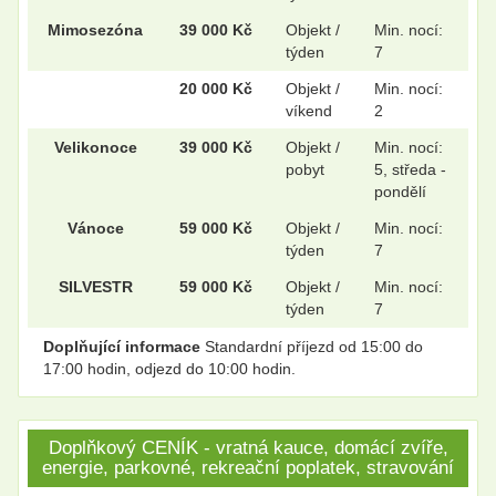
Mimosezóna
39 000 Kč
Objekt /
Min. nocí:
týden
7
.
.
20 000 Kč
Objekt /
Min. nocí:
víkend
2
Velikonoce
39 000 Kč
Objekt /
Min. nocí:
.
.
pobyt
5, středa -
pondělí
Vánoce
59 000 Kč
Objekt /
Min. nocí:
.
.
týden
7
SILVESTR
59 000 Kč
Objekt /
Min. nocí:
týden
7
.
.
Doplňující informace
Standardní příjezd od 15:00 do
17:00 hodin, odjezd do 10:00 hodin.
Doplňkový CENÍK - vratná kauce, domácí zvíře,
energie, parkovné, rekreační poplatek, stravování