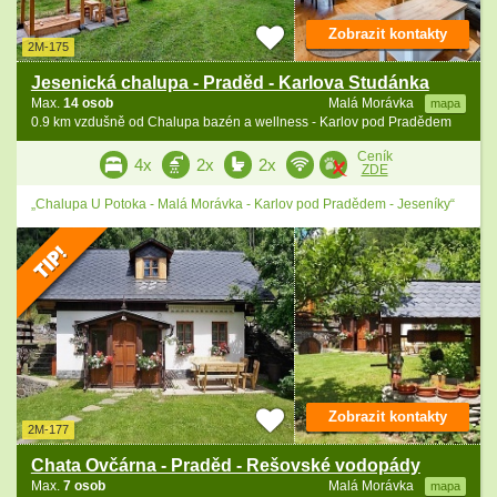
Zobrazit kontakty
2M-175
Jesenická chalupa - Praděd - Karlova Studánka
Max.
14 osob
Malá Morávka
mapa
0.9 km vzdušně od Chalupa bazén a wellness - Karlov pod Pradědem
Ceník
4x
2x
2x
ZDE
„Chalupa U Potoka - Malá Morávka - Karlov pod Pradědem - Jeseníky“
Zobrazit kontakty
2M-177
Chata Ovčárna - Praděd - Rešovské vodopády
Max.
7 osob
Malá Morávka
mapa