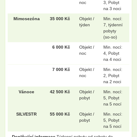
noc
3, Pobyt
na 3 noci
Mimosezóna
35 000 Kč
Objekt /
Min. nocí:
týden
7, týdenní
pobyty
(so-so)
6 000 Kč
Objekt /
Min. nocí:
noc
4, Pobyt
na 4 noci
7 000 Kč
Objekt /
Min. nocí:
noc
2, Pobyt
na 2 noci
Vánoce
42 500 Kč
Objekt /
Min. nocí:
pobyt
5, Pobyt
na 5 nocí
SILVESTR
55 000 Kč
Objekt /
Min. nocí:
pobyt
5, Pobyt
na 5 nocí
Doplňující informace
Týdenní pobyty od soboty do