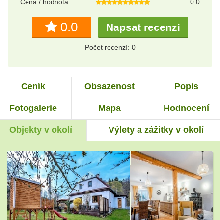
Cena / hodnota
0.0
0.0
Napsat recenzi
Počet recenzí: 0
Ceník
Obsazenost
Popis
Fotogalerie
Mapa
Hodnocení
Objekty v okolí
Výlety a zážitky v okolí