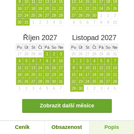
9
10
11
12
13
14
15
13
14
15
16
17
18
19
16
17
18
19
20
21
22
20
21
22
23
24
25
26
23
24
25
26
27
28
29
27
28
29
30
1
2
3
30
31
1
2
3
4
5
4
5
6
7
8
9
10
Říjen 2027
Listopad 2027
Po
Út
St
Čt
Pá
So
Ne
Po
Út
St
Čt
Pá
So
Ne
27
28
29
30
1
2
3
25
26
27
28
29
30
31
4
5
6
7
8
9
10
1
2
3
4
5
6
7
11
12
13
14
15
16
17
8
9
10
11
12
13
14
18
19
20
21
22
23
24
15
16
17
18
19
20
21
25
26
27
28
29
30
31
22
23
24
25
26
27
28
1
2
3
4
5
6
7
29
30
1
2
3
4
5
Zobrazit další měsíce
Ceník
Obsazenost
Popis