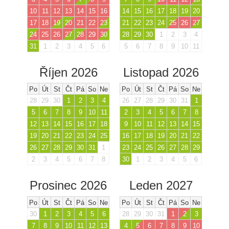
10
11
12
13
14
15
16
14
15
16
17
18
19
20
17
18
19
20
21
22
23
21
22
23
24
25
26
27
24
25
26
27
28
29
30
28
29
30
1
2
3
4
31
1
2
3
4
5
6
5
6
7
8
9
10
11
Říjen 2026
Listopad 2026
Po
Út
St
Čt
Pá
So
Ne
Po
Út
St
Čt
Pá
So
Ne
28
29
30
1
2
3
4
26
27
28
29
30
31
1
5
6
7
8
9
10
11
2
3
4
5
6
7
8
12
13
14
15
16
17
18
9
10
11
12
13
14
15
19
20
21
22
23
24
25
16
17
18
19
20
21
22
26
27
28
29
30
31
1
23
24
25
26
27
28
29
2
3
4
5
6
7
8
30
1
2
3
4
5
6
Prosinec 2026
Leden 2027
Po
Út
St
Čt
Pá
So
Ne
Po
Út
St
Čt
Pá
So
Ne
30
1
2
3
4
5
6
28
29
30
31
1
2
3
7
8
9
10
11
12
13
4
5
6
7
8
9
10