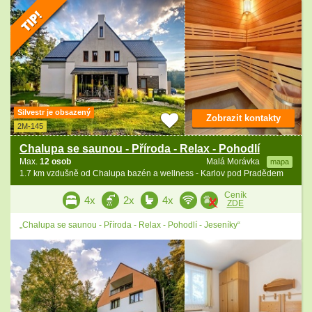
Silvestr je obsazený
Zobrazit kontakty
2M-145
Chalupa se saunou - Příroda - Relax - Pohodlí
Max.
12 osob
Malá Morávka
mapa
1.7 km vzdušně od Chalupa bazén a wellness - Karlov pod Pradědem
Ceník
4x
2x
4x
ZDE
„Chalupa se saunou - Příroda - Relax - Pohodlí - Jeseníky“