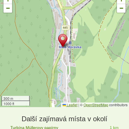
−
−
300 m
1000 ft
Leaflet
|
©
OpenStreetMap
contributors
Další zajímavá místa v okolí
Turbína Müllerovy papírny
1 km