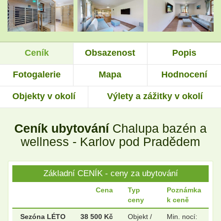
.
.
Ceník
Obsazenost
Popis
.
.
Fotogalerie
Mapa
Hodnocení
Objekty v okolí
Výlety a zážitky v okolí
.
.
Ceník ubytování
Chalupa bazén a
.
.
wellness - Karlov pod Pradědem
Základní CENÍK - ceny za ubytování
.
.
Cena
Typ
Poznámka
ceny
k ceně
.
.
Sezóna LÉTO
38 500 Kč
Objekt /
Min. nocí: