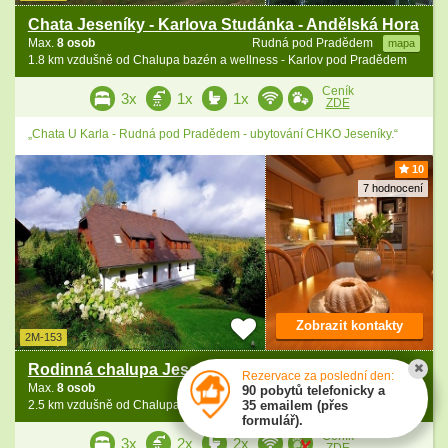
Chata Jeseníky - Karlova Studánka - Andělská Hora
Max.
8 osob
Rudná pod Pradědem
mapa
1.8 km vzdušně od Chalupa bazén a wellness - Karlov pod Pradědem
Ceník
3x
1x
1x
ZDE
„Chata U Karla - Rudná pod Pradědem - ubytování CHKO Jeseníky.“
10
7 hodnocení
Zobrazit kontakty
2M-153
Rodinná chalupa Jeseníky - Malá Morávka - Praděd
Rezervace za poslední den:
Max.
8 osob
Malá Morávka
mapa
90 pobytů telefonicky a
2.5 km vzdušně od Chalupa bazén a wellness - Karlov pod Pradědem
35 emailem (přes
formulář).
Ceník
3x
2x
2x
ZDE