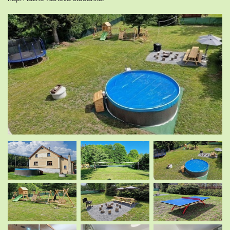
.
.
.
.