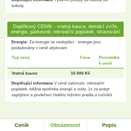
soboty.
Doplňkový CENÍK - vratná kauce, domácí zvíře,
energie, parkovné, rekreační poplatek, stravování
Energie:
Za energie se nedoplácí - energie jsou
poskytovány v ceně ubytování
Typ ceny
Cena
Poznámka
k ceně
Vratná kauce
10 000 Kč
Doplňující informace
V ceně zahrnuto: rekreační
poplatek, běžná spotřeba energií a vody, 1x za pobyt
zapůjčení a povlečení čistého ložního prádla a ručníků.
Ceník
Obsazenost
Popis