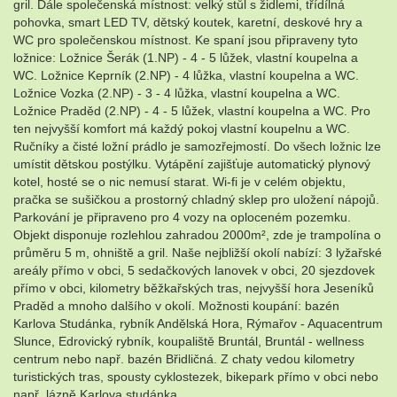
gril. Dále společenská místnost: velký stůl s židlemi, třídílná
pohovka, smart LED TV, dětský koutek, karetní, deskové hry a
WC pro společenskou místnost. Ke spaní jsou připraveny tyto
ložnice: Ložnice Šerák (1.NP) - 4 - 5 lůžek, vlastní koupelna a
WC. Ložnice Keprník (2.NP) - 4 lůžka, vlastní koupelna a WC.
Ložnice Vozka (2.NP) - 3 - 4 lůžka, vlastní koupelna a WC.
Ložnice Praděd (2.NP) - 4 - 5 lůžek, vlastní koupelna a WC. Pro
ten nejvyšší komfort má každý pokoj vlastní koupelnu a WC.
Ručníky a čisté ložní prádlo je samozřejmostí. Do všech ložnic lze
umístit dětskou postýlku. Vytápění zajišťuje automatický plynový
kotel, hosté se o nic nemusí starat. Wi-fi je v celém objektu,
pračka se sušičkou a prostorný chladný sklep pro uložení nápojů.
Parkování je připraveno pro 4 vozy na oploceném pozemku.
Objekt disponuje rozlehlou zahradou 2000m², zde je trampolína o
průměru 5 m, ohniště a gril. Naše nejbližší okolí nabízí: 3 lyžařské
areály přímo v obci, 5 sedačkových lanovek v obci, 20 sjezdovek
přímo v obci, kilometry běžkařských tras, nejvyšší hora Jeseníků
Praděd a mnoho dalšího v okolí. Možnosti koupání: bazén
Karlova Studánka, rybník Andělská Hora, Rýmařov - Aquacentrum
Slunce, Edrovický rybník, koupaliště Bruntál, Bruntál - wellness
centrum nebo např. bazén Břidličná. Z chaty vedou kilometry
turistických tras, spousty cyklostezek, bikepark přímo v obci nebo
např. lázně Karlova studánka.