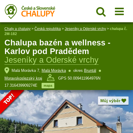
Chaty a chalupy
>
Česká republika
>
Jeseníky a Oderské vrchy
>
chalupa č.
2M-182
Chalupa bazén a wellness -
Karlov pod Pradědem
Jeseníky a Oderské vrchy
Malá Morávka 7,
Malá Morávka
okres
Bruntál
Moravskoslezský kraj
GPS 50.009411964976N
17.316439909274E
mapa
Můj výběr