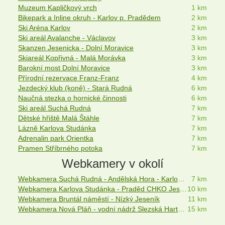
Muzeum Kapličkový vrch
1 km
Bikepark a Inline okruh - Karlov p. Pradědem
2 km
Ski Aréna Karlov
2 km
Ski areál Avalanche - Václavov
3 km
Skanzen Jesenicka - Dolní Moravice
3 km
Skiareál Kopřivná - Malá Morávka
3 km
Barokní most Dolní Moravice
3 km
Přírodní rezervace Franz-Franz
4 km
Jezdecký klub (koně) - Stará Rudná
6 km
Naučná stezka o hornické činnosti
6 km
Ski areál Suchá Rudná
7 km
Dětské hřiště Malá Štáhle
7 km
Lázně Karlova Studánka
7 km
Adrenalin park Orientka
7 km
Pramen Stříbrného potoka
7 km
Webkamery v okolí
Webkamera Suchá Rudná - Andělská Hora - Karlova Studánka
7 km
Webkamera Karlova Studánka - Praděd CHKO Jeseníky
10 km
Webkamera Bruntál náměstí - Nízký Jeseník
11 km
Webkamera Nová Pláň - vodní nádrž Slezská Harta - Bruntál
15 km