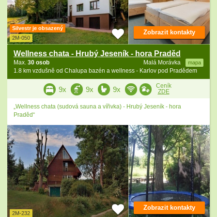
Silvestr je obsazený
Zobrazit kontakty
2M-050
Wellness chata - Hrubý Jeseník - hora Praděd
Max.
30 osob
Malá Morávka
mapa
1.8 km vzdušně od Chalupa bazén a wellness - Karlov pod Pradědem
Ceník
9x
9x
9x
ZDE
„Wellness chata (sudová sauna a vířivka) - Hrubý Jeseník - hora
Praděd“
Zobrazit kontakty
2M-232