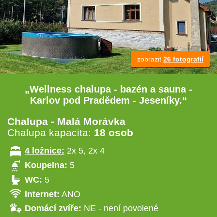
zobrazit
26 fotografií
„Wellness chalupa - bazén a sauna -
Karlov pod Pradědem - Jeseníky.“
Chalupa - Malá Morávka
Chalupa kapacita:
18 osob
4 ložnice:
2x 5, 2x 4
Koupelna:
5
WC:
5
Internet:
ANO
Domácí zvíře:
NE - není povolené