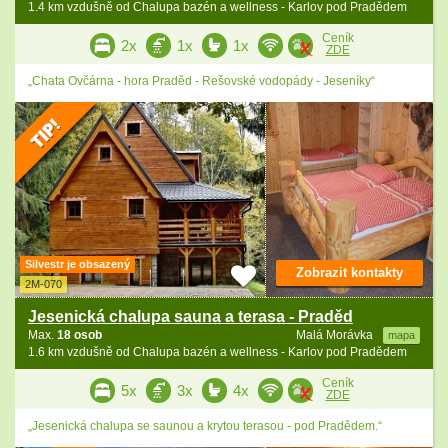
1.4 km vzdušně od Chalupa bazén a wellness - Karlov pod Pradědem
Ceník
2x
1x
1x
ZDE
„Chata Ovčárna - hora Praděd - Rešovské vodopády - Jeseníky“
Silvestr je obsazený
Zobrazit kontakty
2M-070
Jesenická chalupa sauna a terasa - Praděd
Max.
18 osob
Malá Morávka
mapa
1.6 km vzdušně od Chalupa bazén a wellness - Karlov pod Pradědem
Ceník
5x
3x
4x
ZDE
„Jesenická chalupa se saunou a krytou terasou - pod Pradědem.“