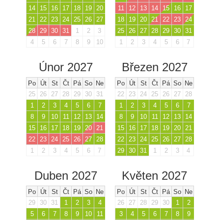
14
15
16
17
18
19
20
11
12
13
14
15
16
17
21
22
23
24
25
26
27
18
19
20
21
22
23
24
28
29
30
31
1
2
3
25
26
27
28
29
30
31
4
5
6
7
8
9
10
1
2
3
4
5
6
7
Únor 2027
Březen 2027
Po
Út
St
Čt
Pá
So
Ne
Po
Út
St
Čt
Pá
So
Ne
25
26
27
28
29
30
31
22
23
24
25
26
27
28
1
2
3
4
5
6
7
1
2
3
4
5
6
7
8
9
10
11
12
13
14
8
9
10
11
12
13
14
15
16
17
18
19
20
21
15
16
17
18
19
20
21
22
23
24
25
26
27
28
22
23
24
25
26
27
28
1
2
3
4
5
6
7
29
30
31
1
2
3
4
Duben 2027
Květen 2027
Po
Út
St
Čt
Pá
So
Ne
Po
Út
St
Čt
Pá
So
Ne
29
30
31
1
2
3
4
26
27
28
29
30
1
2
5
6
7
8
9
10
11
3
4
5
6
7
8
9