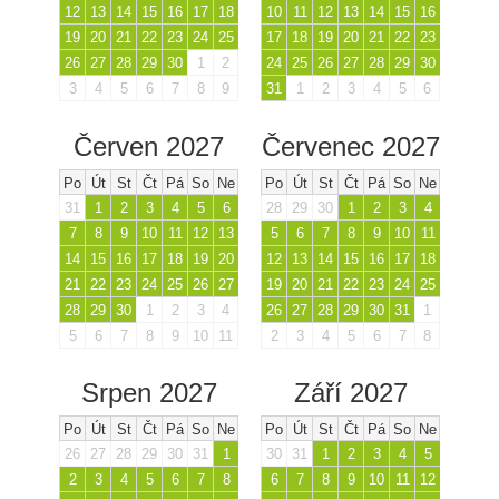
12
13
14
15
16
17
18
10
11
12
13
14
15
16
19
20
21
22
23
24
25
17
18
19
20
21
22
23
26
27
28
29
30
1
2
24
25
26
27
28
29
30
3
4
5
6
7
8
9
31
1
2
3
4
5
6
Červen 2027
Červenec 2027
Po
Út
St
Čt
Pá
So
Ne
Po
Út
St
Čt
Pá
So
Ne
31
1
2
3
4
5
6
28
29
30
1
2
3
4
7
8
9
10
11
12
13
5
6
7
8
9
10
11
14
15
16
17
18
19
20
12
13
14
15
16
17
18
21
22
23
24
25
26
27
19
20
21
22
23
24
25
28
29
30
1
2
3
4
26
27
28
29
30
31
1
5
6
7
8
9
10
11
2
3
4
5
6
7
8
Srpen 2027
Září 2027
Po
Út
St
Čt
Pá
So
Ne
Po
Út
St
Čt
Pá
So
Ne
26
27
28
29
30
31
1
30
31
1
2
3
4
5
2
3
4
5
6
7
8
6
7
8
9
10
11
12