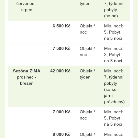
červenec -
týden
7, týdenní
srpen
pobyty
(so-so)
6 500 Kč
Objekt /
Min. nocí:
noc
5, Pobyt
na 5 nocí
7 500 Kč
Objekt /
Min. nocí:
noc
3, Pobyt
na 3 noci
Sezóna ZIMA
42 000 Kč
Objekt /
Min. nocí:
prosinec -
týden
7, týdenní
březen
pobyty
(so-so =
jarní
prázdniny)
7 000 Kč
Objekt /
Min. nocí:
noc
5, Pobyt
na 5 nocí
8 000 Kč
Objekt /
Min. nocí: