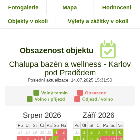
Fotogalerie
Mapa
Hodnocení
Objekty v okolí
Výlety a zážitky v okolí
Obsazenost objektu
Chalupa bazén a wellness - Karlov
pod Pradědem
Poslední aktualizace: 14.07.2025 15:31:50
Volný termín
Obsazeno
Volno
/ příjezd
Odjezd
/ volno
Srpen 2026
Září 2026
Po
Út
St
Čt
Pá
So
Ne
Po
Út
St
Čt
Pá
So
Ne
27
28
29
30
31
1
2
31
1
2
3
4
5
6
3
4
5
6
7
8
9
7
8
9
10
11
12
13