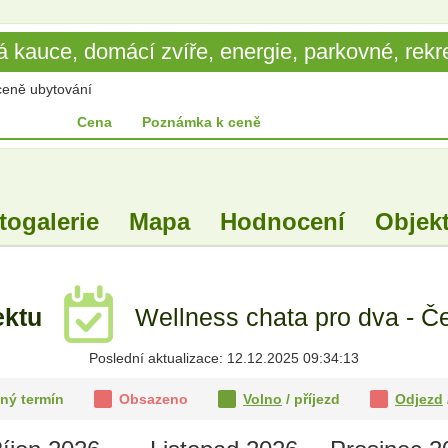
 kauce, domácí zvíře, energie, parkovné, rekre
ceně ubytování
Cena
Poznámka k ceně
togalerie
Mapa
Hodnocení
Objekt
ektu
Wellness chata pro dva - Če
Poslední aktualizace: 12.12.2025 09:34:13
ný termín
Obsazeno
Volno
/ příjezd
Odjezd