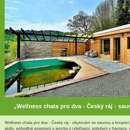
„Wellness chata pro dva - Český ráj - sau
Wellness chata pro dva - Český ráj - ubytování se saunou a koupac
skály, pohodlné posezení u jezírka s rybičkami, poležení v hamace,