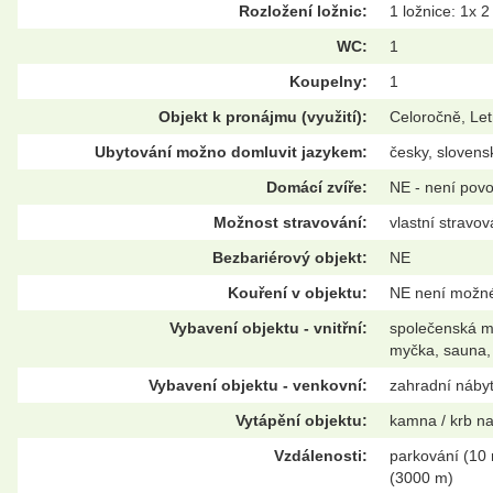
Rozložení ložnic:
1 ložnice: 1x 2
WC:
1
Koupelny:
1
Objekt k pronájmu (využití):
Celoročně, Let
Ubytování možno domluvit jazykem:
česky, slovens
Domácí zvíře:
NE - není pov
Možnost stravování:
vlastní stravov
Bezbariérový objekt:
NE
Kouření v objektu:
NE není možn
Vybavení objektu - vnitřní:
společenská mí
myčka, sauna,
Vybavení objektu - venkovní:
zahradní nábyt
Vytápění objektu:
kamna / krb na
Vzdálenosti:
parkování (10 
(3000 m)