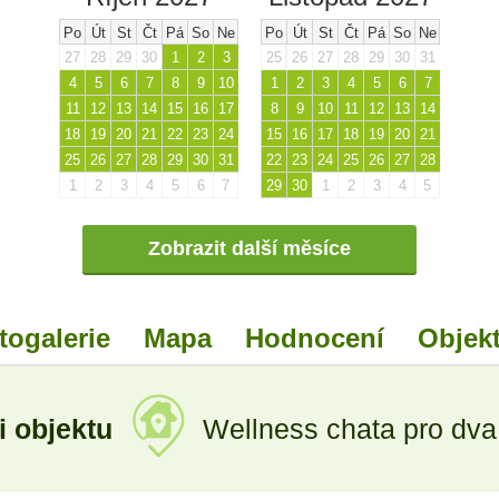
Po
Út
St
Čt
Pá
So
Ne
Po
Út
St
Čt
Pá
So
Ne
27
28
29
30
1
2
3
25
26
27
28
29
30
31
4
5
6
7
8
9
10
1
2
3
4
5
6
7
11
12
13
14
15
16
17
8
9
10
11
12
13
14
18
19
20
21
22
23
24
15
16
17
18
19
20
21
25
26
27
28
29
30
31
22
23
24
25
26
27
28
1
2
3
4
5
6
7
29
30
1
2
3
4
5
Zobrazit další měsíce
togalerie
Mapa
Hodnocení
Objekt
i objektu
Wellness chata pro dva 