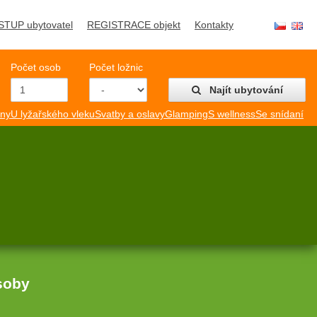
STUP ubytovatel
REGISTRACE objekt
Kontakty
Počet osob
Počet ložnic
Najít ubytování
mny
U lyžařského vleku
Svatby a oslavy
Glamping
S wellness
Se snídaní
soby