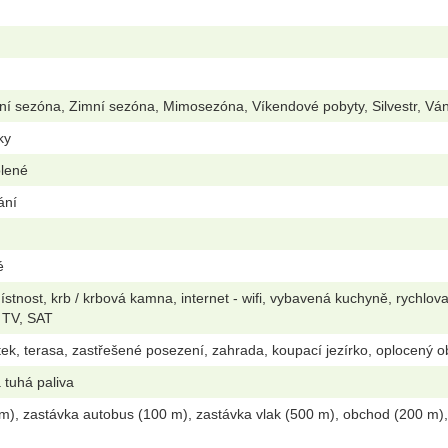
ní sezóna, Zimní sezóna, Mimosezóna, Víkendové pobyty, Silvestr, Vá
ky
olené
ání
é
stnost, krb / krbová kamna, internet - wifi, vybavená kuchyně, rychlov
 TV, SAT
ek, terasa, zastřešené posezení, zahrada, koupací jezírko, oplocený o
 tuhá paliva
m), zastávka autobus (100 m), zastávka vlak (500 m), obchod (200 m), 