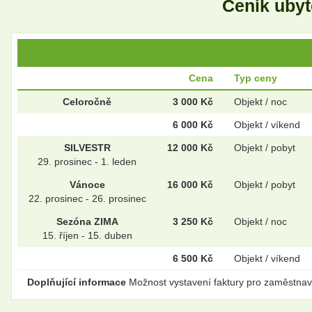
Ceník uby
Cena
Typ ceny
Celoročně
3 000 Kč
Objekt / noc
6 000 Kč
Objekt / víkend
SILVESTR
12 000 Kč
Objekt / pobyt
29. prosinec - 1. leden
Vánoce
16 000 Kč
Objekt / pobyt
22. prosinec - 26. prosinec
Sezóna ZIMA
3 250 Kč
Objekt / noc
15. říjen - 15. duben
6 500 Kč
Objekt / víkend
Doplňující informace
Možnost vystavení faktury pro zaměstnava