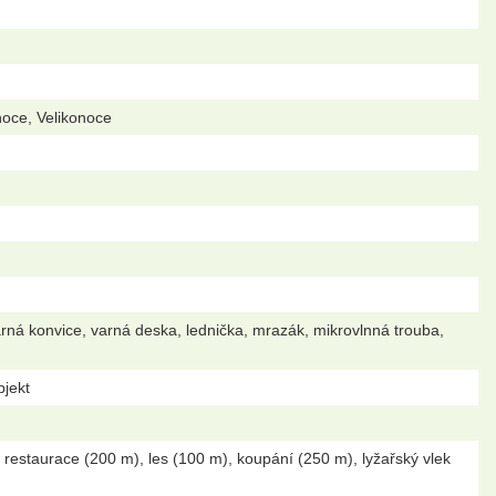
noce, Velikonoce
arná konvice, varná deska, lednička, mrazák, mikrovlnná trouba,
bjekt
restaurace (200 m), les (100 m), koupání (250 m), lyžařský vlek