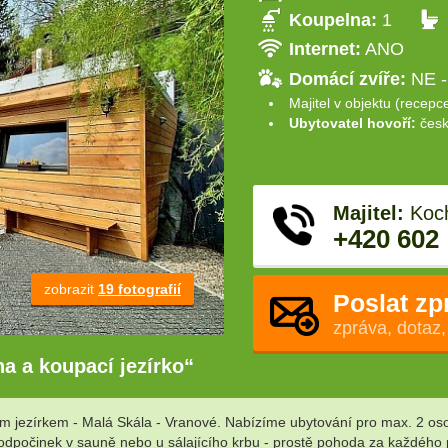
Koupelna:
1
Internet:
ANO
Domácí zvíře:
NE -
Majitel v objektu (recepc
Ubytovatel hovoří:
česk
Majitel:
Koch
+420 602
zobrazit
19 fotografií
Poslat zp
zpráva, dotaz,
na a koupací jezírko“
ím jezírkem - Malá Skála - Vranové. Nabízíme ubytování pro max. 2 oso
 odpočinek v sauně nebo u sálajícího krbu - prostě pohoda za každého p