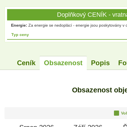
Doplňkový CENÍK - vratná
Energie:
Za energie se nedoplácí - energie jsou poskytovány v 
Typ ceny
Ceník
Obsazenost
Popis
Fo
Obsazenost obj
Vol