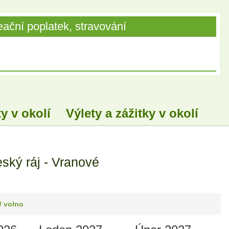
ační poplatek, stravování
y v okolí
Výlety a zážitky v okolí
ský ráj - Vranové
/ volno