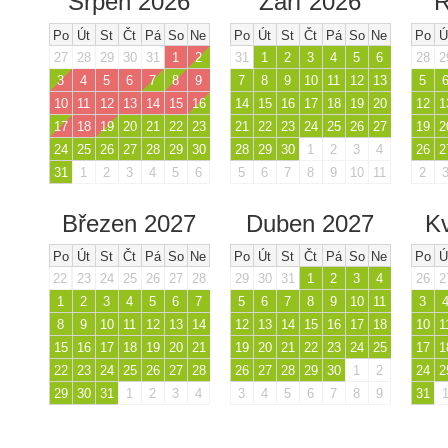
Srpen 2026
Září 2026
Ř
Po
Út
St
Čt
Pá
So
Ne
Po
Út
St
Čt
Pá
So
Ne
Po
Ú
27
28
29
30
31
1
2
31
1
2
3
4
5
6
28
2
3
4
5
6
7
8
9
7
8
9
10
11
12
13
5
10
11
12
13
14
15
16
14
15
16
17
18
19
20
12
1
17
18
19
20
21
22
23
21
22
23
24
25
26
27
19
2
24
25
26
27
28
29
30
28
29
30
1
2
3
4
26
2
31
1
2
3
4
5
6
5
6
7
8
9
10
11
2
Březen 2027
Duben 2027
K
Po
Út
St
Čt
Pá
So
Ne
Po
Út
St
Čt
Pá
So
Ne
Po
Ú
22
23
24
25
26
27
28
29
30
31
1
2
3
4
26
2
1
2
3
4
5
6
7
5
6
7
8
9
10
11
3
8
9
10
11
12
13
14
12
13
14
15
16
17
18
10
1
15
16
17
18
19
20
21
19
20
21
22
23
24
25
17
1
22
23
24
25
26
27
28
26
27
28
29
30
1
2
24
2
29
30
31
1
2
3
4
3
4
5
6
7
8
9
31