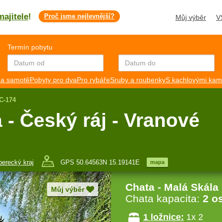
majitele
!
Proč jsme nejlevnější?
Můj výběr
V
Termín pobytu
a samotě
Pobyty pro dva
Pro rybáře
Sruby a roubenky
S kachlovými ka
7C-174
 - Český ráj - Vranové
berecký kraj
GPS 50.64563N 15.19141E
mapa
Chata - Malá Skála
Můj výběr
Chata kapacita:
2 o
1 ložnice:
1x 2