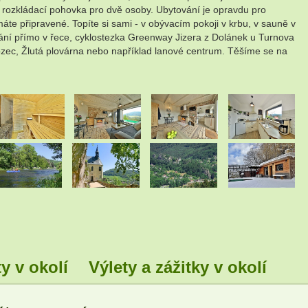
á rozkládací pohovka pro dvě osoby. Ubytování je opravdu pro
máte připravené. Topíte si sami - v obývacím pokoji v krbu, v sauně v
pání přímo v řece, cyklostezka Greenway Jizera z Dolánek u Turnova
ozec, Žlutá plovárna nebo například lanové centrum. Těšíme se na
.
.
.
.
.
.
y v okolí
Výlety a zážitky v okolí