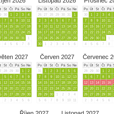
íjen 2026
Listopad 2026
Prosinec 2
t
St
Čt
Pá
So
Ne
Po
Út
St
Čt
Pá
So
Ne
Po
Út
St
Čt
Pá
9
30
1
2
3
4
26
27
28
29
30
31
1
30
1
2
3
4
6
7
8
9
10
11
2
3
4
5
6
7
8
7
8
9
10
11
3
14
15
16
17
18
9
10
11
12
13
14
15
14
15
16
17
18
0
21
22
23
24
25
16
17
18
19
20
21
22
21
22
23
24
25
7
28
29
30
31
1
23
24
25
26
27
28
29
28
29
30
31
1
3
4
5
6
7
8
30
1
2
3
4
5
6
4
5
6
7
8
věten 2027
Červen 2027
Červenec 
t
St
Čt
Pá
So
Ne
Po
Út
St
Čt
Pá
So
Ne
Po
Út
St
Čt
Pá
7
28
29
30
1
2
31
1
2
3
4
5
6
28
29
30
1
2
4
5
6
7
8
9
7
8
9
10
11
12
13
5
6
7
8
9
1
12
13
14
15
16
14
15
16
17
18
19
20
12
13
14
15
16
8
19
20
21
22
23
21
22
23
24
25
26
27
19
20
21
22
23
5
26
27
28
29
30
28
29
30
1
2
3
4
26
27
28
29
30
1
2
3
4
5
6
5
6
7
8
9
10
11
2
3
4
5
6
Říjen 2027
Listopad 2027