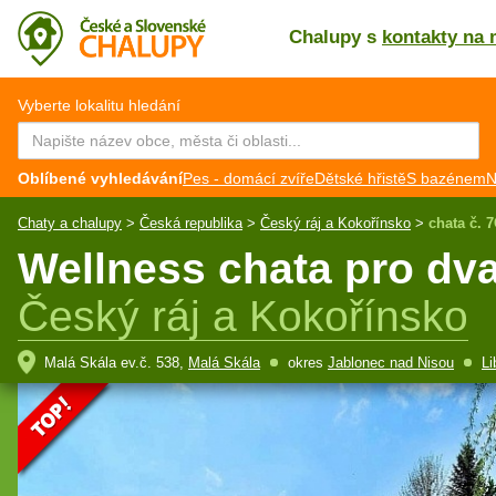
Chalupy s
kontakty na 
CZ
EN
Vyberte lokalitu hledání
Oblíbené vyhledávání
Pes - domácí zvíře
Dětské hřistě
S bazénem
N
Chaty a chalupy
>
Česká republika
>
Český ráj a Kokořínsko
>
chata č. 
Wellness chata pro dva
Český ráj a Kokořínsko
Malá Skála ev.č. 538,
Malá Skála
okres
Jablonec nad Nisou
Li