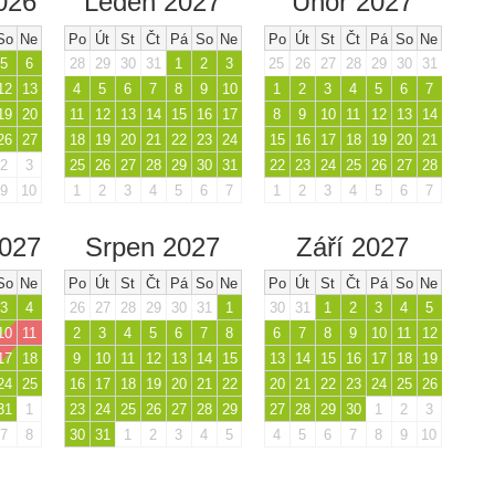
026
Leden 2027
Únor 2027
So
Ne
Po
Út
St
Čt
Pá
So
Ne
Po
Út
St
Čt
Pá
So
Ne
5
6
28
29
30
31
1
2
3
25
26
27
28
29
30
31
12
13
4
5
6
7
8
9
10
1
2
3
4
5
6
7
19
20
11
12
13
14
15
16
17
8
9
10
11
12
13
14
26
27
18
19
20
21
22
23
24
15
16
17
18
19
20
21
2
3
25
26
27
28
29
30
31
22
23
24
25
26
27
28
9
10
1
2
3
4
5
6
7
1
2
3
4
5
6
7
2027
Srpen 2027
Září 2027
So
Ne
Po
Út
St
Čt
Pá
So
Ne
Po
Út
St
Čt
Pá
So
Ne
3
4
26
27
28
29
30
31
1
30
31
1
2
3
4
5
10
11
2
3
4
5
6
7
8
6
7
8
9
10
11
12
17
18
9
10
11
12
13
14
15
13
14
15
16
17
18
19
24
25
16
17
18
19
20
21
22
20
21
22
23
24
25
26
31
1
23
24
25
26
27
28
29
27
28
29
30
1
2
3
7
8
30
31
1
2
3
4
5
4
5
6
7
8
9
10