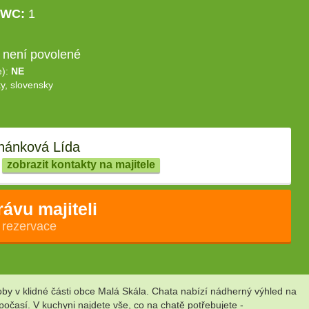
WC:
1
 není povolené
e):
NE
y, slovensky
ánková Lída
zobrazit kontakty na majitele
rávu majiteli
 rezervace
by v klidné části obce Malá Skála. Chata nabízí nádherný výhled na
očasí. V kuchyni najdete vše, co na chatě potřebujete -