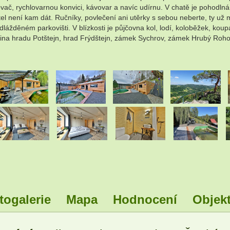
ovač, rychlovarnou konvici, kávovar a navíc udírnu. V chatě je pohodln
stel není kam dát. Ručníky, povlečení ani utěrky s sebou neberte, ty už 
ážděném parkovišti. V blízkosti je půjčovna kol, lodí, koloběžek, kou
nina hradu Potštejn, hrad Frýdštejn, zámek Sychrov, zámek Hrubý Roh
.
.
.
.
.
.
.
.
togalerie
Mapa
Hodnocení
Objekt