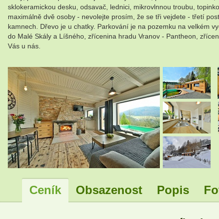
sklokeramickou desku, odsavač, lednici, mikrovlnnou troubu, topink
maximálně dvě osoby - nevolejte prosím, že se tři vejdete - třetí po
kamnech. Dřevo je u chatky. Parkování je na pozemku na velkém vydl
do Malé Skály a Líšného, zřícenina hradu Vranov - Pantheon, zříce
Vás u nás.
.
.
Ceník
Obsazenost
Popis
Fo