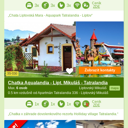
Ceník
3x
3x
3x
ZDE
„Chata Liptovská Mara - Aquapark Tatralandia - Liptov“
Zobrazit kontakty
3S-030
Chatka Aqualandia - Lipt. Mikuláš - Tatralandia
Max.
6 osob
Liptovský Mikuláš
mapa
0.5 km vzdušně od Apartmán Tatralandia 336 - Liptovský Mikuláš
Ceník
1x
1x
1x
ZDE
„Chatka v záhrade dovolenkového rezortu Holliday village Tatralandia.“