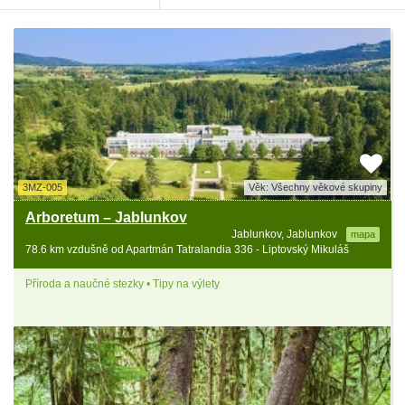
3MZ-005
Věk: Všechny věkové skupiny
Arboretum – Jablunkov
Jablunkov, Jablunkov
mapa
78.6 km vzdušně od Apartmán Tatralandia 336 - Liptovský Mikuláš
Příroda a naučné stezky • Tipy na výlety