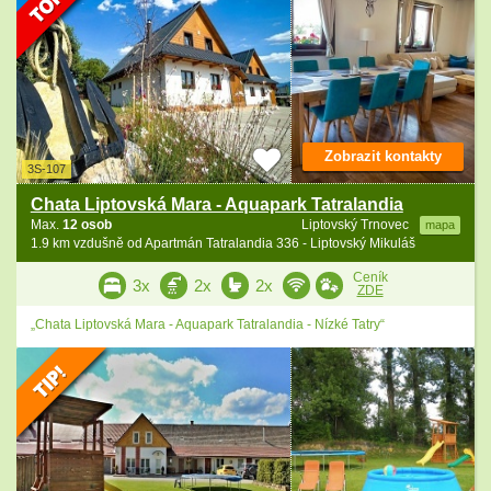
Zobrazit kontakty
3S-107
Chata Liptovská Mara - Aquapark Tatralandia
Max.
12 osob
Liptovský Trnovec
mapa
1.9 km vzdušně od Apartmán Tatralandia 336 - Liptovský Mikuláš
Ceník
3x
2x
2x
ZDE
„Chata Liptovská Mara - Aquapark Tatralandia - Nízké Tatry“