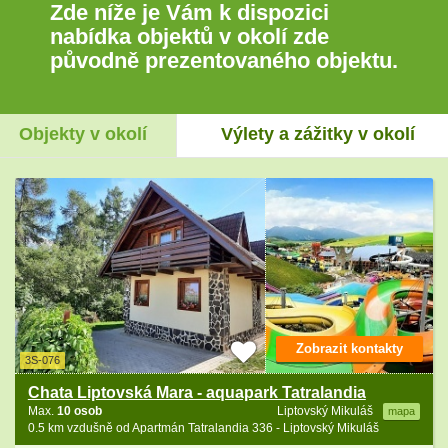
Zde níže je Vám k dispozici
nabídka objektů v okolí zde
původně prezentovaného objektu.
Objekty v okolí
Výlety a zážitky v okolí
Zobrazit kontakty
3S-076
Chata Liptovská Mara - aquapark Tatralandia
Max.
10 osob
Liptovský Mikuláš
mapa
0.5 km vzdušně od Apartmán Tatralandia 336 - Liptovský Mikuláš