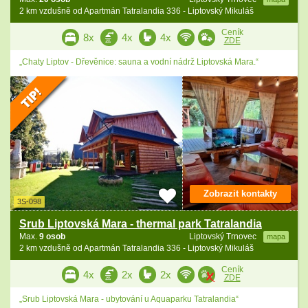
2 km vzdušně od Apartmán Tatralandia 336 - Liptovský Mikuláš
Ceník
8x
4x
4x
ZDE
„Chaty Liptov - Dřevěnice: sauna a vodní nádrž Liptovská Mara.“
Zobrazit kontakty
3S-098
Srub Liptovská Mara - thermal park Tatralandia
Max.
9 osob
Liptovský Trnovec
mapa
2 km vzdušně od Apartmán Tatralandia 336 - Liptovský Mikuláš
Ceník
4x
2x
2x
ZDE
„Srub Liptovská Mara - ubytování u Aquaparku Tatralandia“