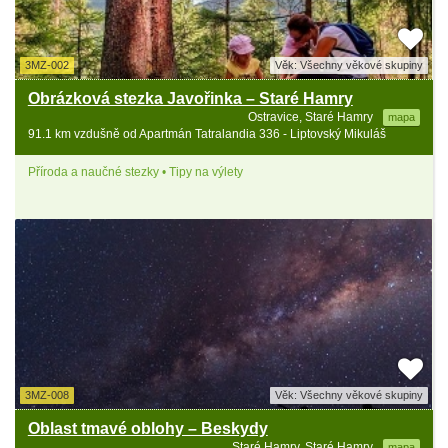
3MZ-002
Věk: Všechny věkové skupiny
Obrázková stezka Javořinka – Staré Hamry
Ostravice, Staré Hamry
mapa
91.1 km vzdušně od Apartmán Tatralandia 336 - Liptovský Mikuláš
Příroda a naučné stezky • Tipy na výlety
3MZ-008
Věk: Všechny věkové skupiny
Oblast tmavé oblohy – Beskydy
Staré Hamry, Staré Hamry
mapa