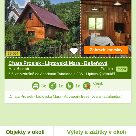
Zobrazit kontakty
3S-064
Chata Prosiek - Liptovská Mara - Bešeňová
Max.
6 osob
Prosiek
mapa
6.6 km vzdušně od Apartmán Tatralandia 336 - Liptovský Mikuláš
Ceník
3x
1x
1x
ZDE
„Chata Prosiek - Liptovská Mara - Aquapark Bešeňová a Tatralandia.“
Objekty v okolí
Výlety a zážitky v okolí