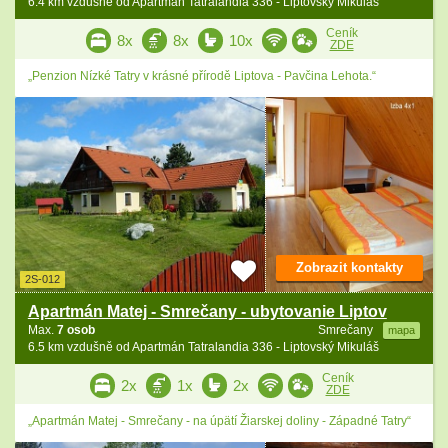
6.4 km vzdušně od Apartmán Tatralandia 336 - Liptovský Mikuláš
Ceník
8x
8x
10x
ZDE
„Penzion Nízké Tatry v krásné přírodě Liptova - Pavčina Lehota.“
Zobrazit kontakty
2S-012
Apartmán Matej - Smrečany - ubytovanie Liptov
Max.
7 osob
Smrečany
mapa
6.5 km vzdušně od Apartmán Tatralandia 336 - Liptovský Mikuláš
Ceník
2x
1x
2x
ZDE
„Apartmán Matej - Smrečany - na úpätí Žiarskej doliny - Západné Tatry“