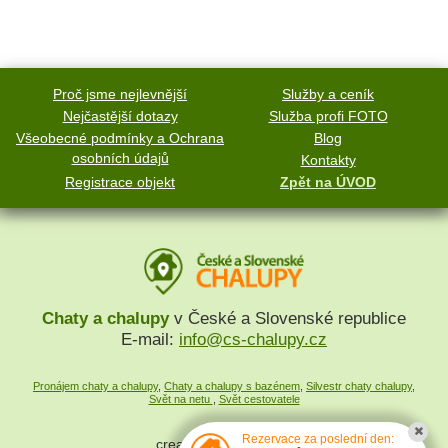
Proč jsme nejlevnější
Služby a ceník
Nejčastější dotazy
Služba profi FOTO
Všeobecné podmínky a Ochrana
Blog
osobních údajů
Kontakty
Registrace objekt
Zpět na ÚVOD
Chaty a chalupy
v České a Slovenské republice
E-mail:
info@cs-chalupy.cz
Pronájem chaty a chalupy
,
Chaty a chalupy s bazénem
,
Silvestr chaty chalupy
,
Svět na netu
,
Svět cestovatele
Rezervace za poslední den:
created by
SYMPACT