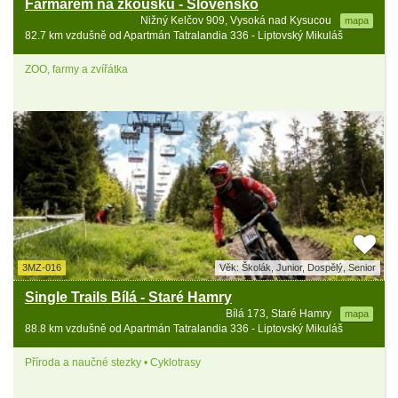
Farmářem na zkoušku - Slovensko
Nižný Kelčov 909, Vysoká nad Kysucou
mapa
82.7 km vzdušně od Apartmán Tatralandia 336 - Liptovský Mikuláš
ZOO, farmy a zvířátka
3MZ-016
Věk: Školák, Junior, Dospělý, Senior
Single Trails Bílá - Staré Hamry
Bílá 173, Staré Hamry
mapa
88.8 km vzdušně od Apartmán Tatralandia 336 - Liptovský Mikuláš
Příroda a naučné stezky • Cyklotrasy