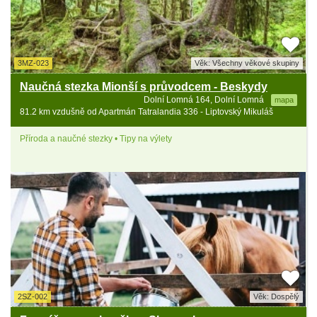
3MZ-023
Věk: Všechny věkové skupiny
Naučná stezka Mionší s průvodcem - Beskydy
Dolní Lomná 164, Dolní Lomná
mapa
81.2 km vzdušně od Apartmán Tatralandia 336 - Liptovský Mikuláš
Příroda a naučné stezky • Tipy na výlety
2SZ-002
Věk: Dospělý