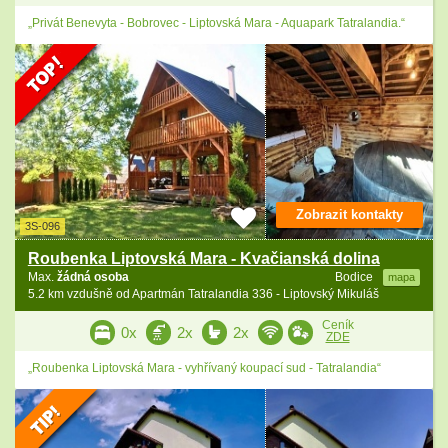
„Privát Benevyta - Bobrovec - Liptovská Mara - Aquapark Tatralandia.“
Zobrazit kontakty
3S-096
Roubenka Liptovská Mara - Kvačianská dolina
Max.
žádná osoba
Bodice
mapa
5.2 km vzdušně od Apartmán Tatralandia 336 - Liptovský Mikuláš
Ceník
0x
2x
2x
ZDE
„Roubenka Liptovská Mara - vyhřívaný koupací sud - Tatralandia“