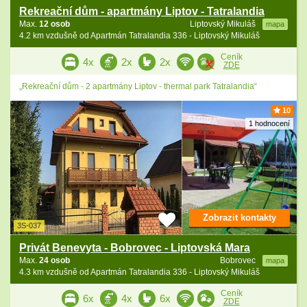
Rekreační dům - apartmány Liptov - Tatralandia
Max.
12 osob
Liptovský Mikuláš
mapa
4.2 km vzdušně od Apartmán Tatralandia 336 - Liptovský Mikuláš
Ceník
4x
2x
2x
ZDE
„Rekreační dům - 2 apartmány Liptov - thermal park Tatralandia“
10
1 hodnocení
Zobrazit kontakty
3S-037
Privát Benevyta - Bobrovec - Liptovská Mara
Max.
24 osob
Bobrovec
mapa
4.3 km vzdušně od Apartmán Tatralandia 336 - Liptovský Mikuláš
Ceník
6x
4x
6x
ZDE