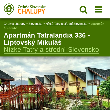
Chaty a chalupy
>
Slovensko
>
Nízké Tatry a střední Slovensko
>
apartmán
č. 3S-042
Apartmán Tatralandia 336 -
Liptovský Mikuláš
Nízké Tatry a střední Slovensko