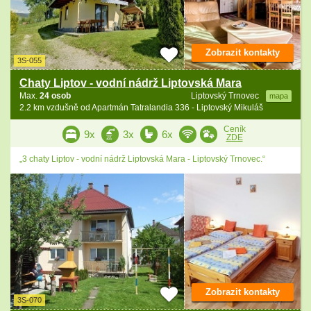
Zobrazit kontakty
3S-055
Chaty Liptov - vodní nádrž Liptovská Mara
Max.
24 osob
Liptovský Trnovec
mapa
2.2 km vzdušně od Apartmán Tatralandia 336 - Liptovský Mikuláš
Ceník
9x
3x
6x
ZDE
„3 chaty Liptov - vodní nádrž Liptovská Mara - Liptovský Trnovec.“
Zobrazit kontakty
3S-070