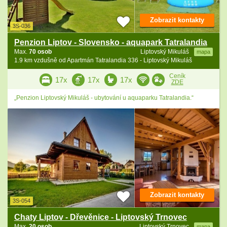
Zobrazit kontakty
3S-036
Penzion Liptov - Slovensko - aquapark Tatralandia
Max.
70 osob
Liptovský Mikuláš
mapa
1.9 km vzdušně od Apartmán Tatralandia 336 - Liptovský Mikuláš
Ceník
17x
17x
17x
ZDE
„Penzion Liptovský Mikuláš - ubytování u aquaparku Tatralandia.“
Zobrazit kontakty
3S-054
Chaty Liptov - Dřevěnice - Liptovský Trnovec
Max.
20 osob
Liptovský Trnovec
mapa