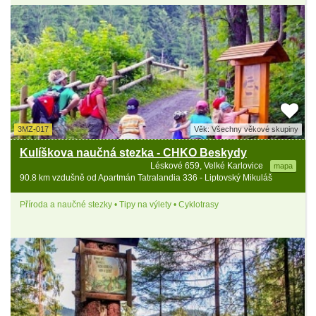
3MZ-017
Věk: Všechny věkové skupiny
Kulíškova naučná stezka - CHKO Beskydy
Léskové 659, Velké Karlovice
mapa
90.8 km vzdušně od Apartmán Tatralandia 336 - Liptovský Mikuláš
Příroda a naučné stezky • Tipy na výlety • Cyklotrasy