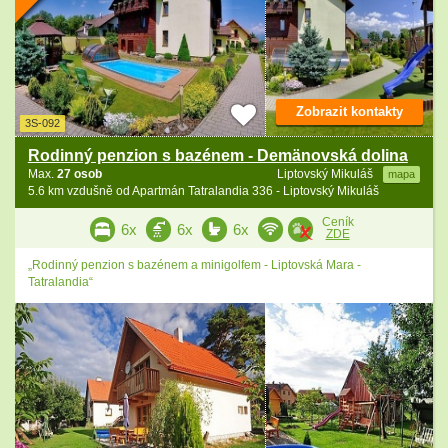
Zobrazit kontakty
3S-092
Rodinný penzion s bazénem - Demänovská dolina
Max.
27 osob
Liptovský Mikuláš
mapa
5.6 km vzdušně od Apartmán Tatralandia 336 - Liptovský Mikuláš
Ceník
6x
6x
6x
ZDE
„Rodinný penzion s bazénem a minigolfem - Liptovská Mara -
Tatralandia“