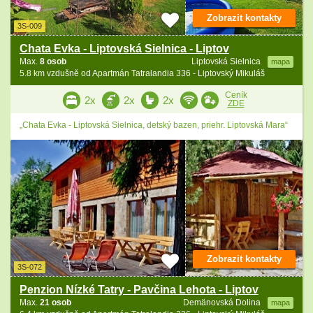
Zobrazit kontakty
3S-009
Chata Evka - Liptovská Sielnica - Liptov
Max.
8 osob
Liptovská Sielnica
mapa
5.8 km vzdušně od Apartmán Tatralandia 336 - Liptovský Mikuláš
Ceník
2x
2x
2x
ZDE
„Chata Evka - Liptovská Sielnica, detský bazen, priehr. Liptovská Mara“
Zobrazit kontakty
3S-072
Penzion Nízké Tatry - Pavčina Lehota - Liptov
Max.
21 osob
Demänovská Dolina
mapa