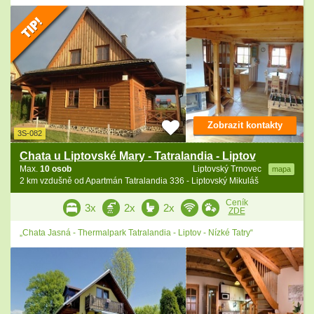
Zobrazit kontakty
3S-082
Chata u Liptovské Mary - Tatralandia - Liptov
Max.
10 osob
Liptovský Trnovec
mapa
2 km vzdušně od Apartmán Tatralandia 336 - Liptovský Mikuláš
Ceník
3x
2x
2x
ZDE
„Chata Jasná - Thermalpark Tatralandia - Liptov - Nízké Tatry“