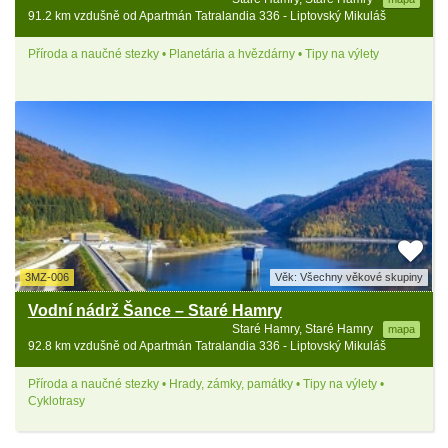
91.2 km vzdušně od Apartmán Tatralandia 336 - Liptovský Mikuláš
Příroda a naučné stezky • Planetária a hvězdárny • Tipy na výlety
3MZ-006
Věk: Všechny věkové skupiny
Vodní nádrž Šance – Staré Hamry
Staré Hamry, Staré Hamry
mapa
92.8 km vzdušně od Apartmán Tatralandia 336 - Liptovský Mikuláš
Příroda a naučné stezky • Hrady, zámky, památky • Tipy na výlety •
Cyklotrasy