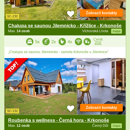
Zobrazit kontakty
5C-230
Chalupa se saunou Jilemnicko - Křížlice - Krkonoše
Max.
14 osob
Víchovská Lhota
mapa
Ceník
5x
2x
4x
ZDE
„Chalupa se saunou Jilemnicko - samota Krkonoše u Jilemnice“
Zobrazit kontakty
5C-132
Roubenka s wellness - Černá hora - Krkonoše
Max.
12 osob
Černý Důl
mapa