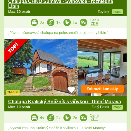
Chalupa CHKO Šumava - Sviňovice - rozhledna
Libín
Max.
10 osob
Zbytiny
mapa
Ceník
2x
1x
1x
ZDE
„Původní šumavská chalupa na polosamotě u rozhledny Libín.“
Zobrazit kontakty
2M-168
Chalupa Kralický Sněžník s vířivkou - Dolní Morava
Max.
10 osob
Zlatý Potok
mapa
Ceník
4x
2x
2x
ZDE
„Stylová chalupa Kralický Sněžník s vířivkou - u Dolní Moravy“