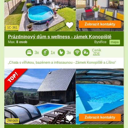
Zobrazit kontakty
1C-361
Prázdninový dům s wellness - zámek Konopiště
Max.
8 osob
Bystřice
mapa
Ceník
3x
1x
3x
ZDE
„Chata s vířivkou, bazénem a infrasaunou - Zámek Konopiště a Líšno“
Zobrazit kontakty
2M-069