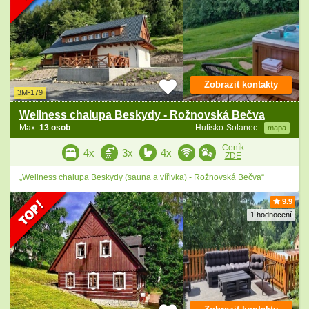
Zobrazit kontakty
3M-179
Wellness chalupa Beskydy - Rožnovská Bečva
Max.
13 osob
Hutisko-Solanec
mapa
Ceník
4x
3x
4x
ZDE
„Wellness chalupa Beskydy (sauna a vířivka) - Rožnovská Bečva“
9.9
1 hodnocení