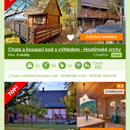
Zobrazit kontakty
1M-332
Chata a koupací sud s výhledem - Hostýnské vrchy
Max.
4 osoby
Chvalčov
mapa
Ceník
1x
1x
1x
ZDE
„Chata a vyhřívaný koupací sud - Hostýnské vrchy - Kelčský Javorník“
9
3 hodnocení