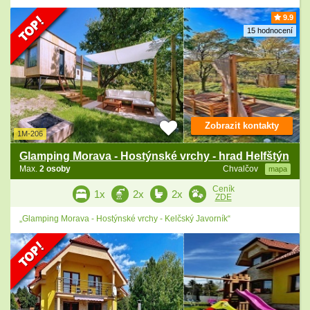
9.9
15 hodnocení
Zobrazit kontakty
1M-206
Glamping Morava - Hostýnské vrchy - hrad Helfštýn
Max.
2 osoby
Chvalčov
mapa
Ceník
1x
2x
2x
ZDE
„Glamping Morava - Hostýnské vrchy - Kelčský Javorník“