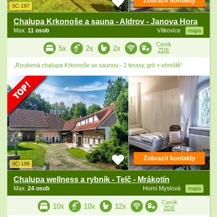
Zobrazit kontakty
5C-197
Chalupa Krkonoše a sauna - Aldrov - Janova Hora
Max.
11 osob
Vítkovice
mapa
Ceník
5x
2x
2x
ZDE
„Roubená chalupa Krkonoše se saunou - 2 terasy, gril + ohniště“
Zobrazit kontakty
9C-198
Chalupa wellness a rybník - Telč - Mrákotín
Max.
24 osob
Horní Myslová
mapa
Ceník
10x
10x
12x
ZDE