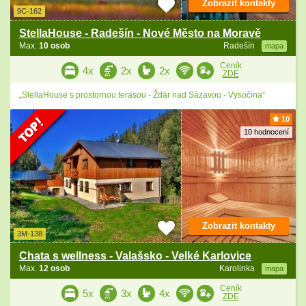
Zobrazit kontakty
9C-162
StellaHouse - Radešín - Nové Město na Moravě
Max.
10 osob
Radešín
mapa
Ceník
4x
2x
2x
ZDE
„StellaHouse s prostornou terasou - Žďár nad Sázavou - Vysočina“
10
10 hodnocení
Zobrazit kontakty
3M-138
Chata s wellness - Valašsko - Velké Karlovice
Max.
12 osob
Karolinka
mapa
Ceník
5x
3x
4x
ZDE