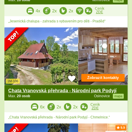
Max.
16 osob
Vernířovice
mapa
Ceník
4x
2x
2x
ZDE
„Jesenická chalupa - zahrada s vybavením pro děti - Praděd“
Zobrazit kontakty
1M-106
Chata Vranovská přehrada - Národní park Podyjí
Max.
20 osob
Oslnovice
mapa
Ceník
6x
2x
2x
ZDE
„Chata Vranovská přehrada - Národní park Podyjí - Chmelnice.“
9.9