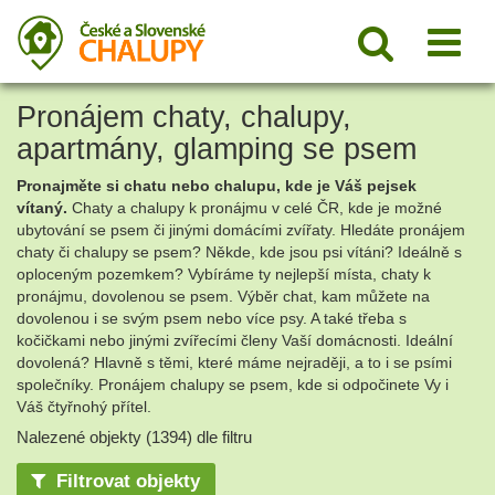
Pronájem chaty, chalupy,
apartmány, glamping se psem
Pronajměte si chatu nebo chalupu, kde je Váš pejsek
vítaný.
Chaty a chalupy k pronájmu v celé ČR, kde je možné
ubytování se psem či jinými domácími zvířaty. Hledáte pronájem
chaty či chalupy se psem? Někde, kde jsou psi vítáni? Ideálně s
oploceným pozemkem? Vybíráme ty nejlepší místa, chaty k
pronájmu, dovolenou se psem. Výběr chat, kam můžete na
dovolenou i se svým psem nebo více psy. A také třeba s
kočičkami nebo jinými zvířecími členy Vaší domácnosti. Ideální
dovolená? Hlavně s těmi, které máme nejraději, a to i se psími
společníky. Pronájem chalupy se psem, kde si odpočinete Vy i
Váš čtyřnohý přítel.
Nalezené objekty (1394) dle filtru
Filtrovat objekty