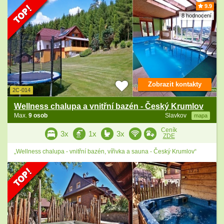
9.9
8 hodnocení
Zobrazit kontakty
2C-014
Wellness chalupa a vnitřní bazén - Český Krumlov
Max.
9 osob
Slavkov
mapa
Ceník
3x
1x
3x
ZDE
„Wellness chalupa - vnitřní bazén, vířivka a sauna - Český Krumlov“