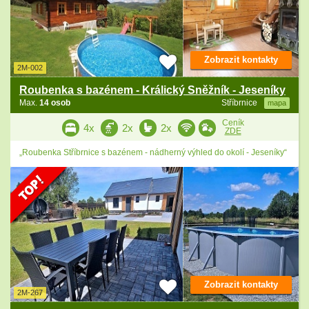
Zobrazit kontakty
2M-002
Roubenka s bazénem - Králický Sněžník - Jeseníky
Max.
14 osob
Stříbrnice
mapa
Ceník
4x
2x
2x
ZDE
„Roubenka Stříbrnice s bazénem - nádherný výhled do okolí - Jeseníky“
Zobrazit kontakty
2M-267