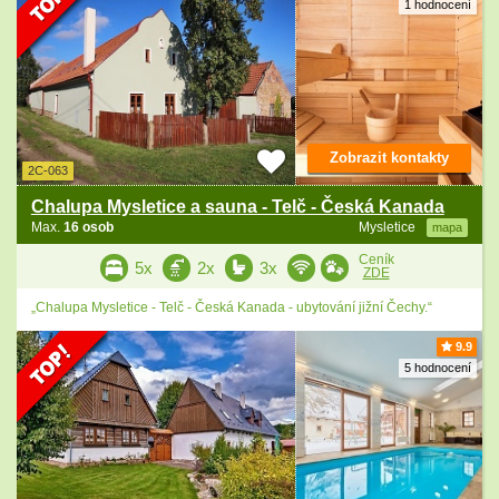
1 hodnocení
Zobrazit kontakty
2C-063
Chalupa Mysletice a sauna - Telč - Česká Kanada
Max.
16 osob
Mysletice
mapa
Ceník
5x
2x
3x
ZDE
„Chalupa Mysletice - Telč - Česká Kanada - ubytování jižní Čechy.“
9.9
5 hodnocení