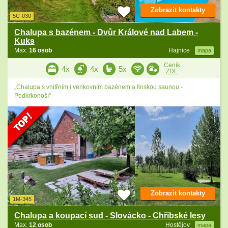
Zobrazit kontakty
5C-030
Chalupa s bazénem - Dvůr Králové nad Labem -
Kuks
Max.
16 osob
Hajnice
mapa
Ceník
4x
4x
5x
ZDE
„Chalupa s vnitřním i venkovním bazénem a finskou saunou -
Podkrkonoší“
Zobrazit kontakty
1M-345
Chalupa a koupací sud - Slovácko - Chřibské lesy
Max.
12 osob
Hostějov
mapa