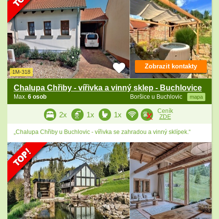
Zobrazit kontakty
1M-318
Chalupa Chřiby - vířivka a vinný sklep - Buchlovice
Max.
6 osob
Boršice u Buchlovic
mapa
Ceník
2x
1x
1x
ZDE
„Chalupa Chřiby u Buchlovic - vířivka se zahradou a vinný sklípek.“