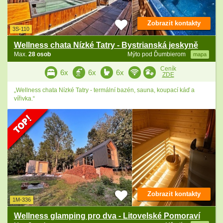
Zobrazit kontakty
3S-110
Wellness chata Nízké Tatry - Bystrianská jeskyně
Max.
28 osob
Mýto pod Ďumbierom
mapa
Ceník
6x
6x
6x
ZDE
„Wellness chata Nízké Tatry - termální bazén, sauna, koupací káď a
vířivka.“
Zobrazit kontakty
1M-336
Wellness glamping pro dva - Litovelské Pomoraví