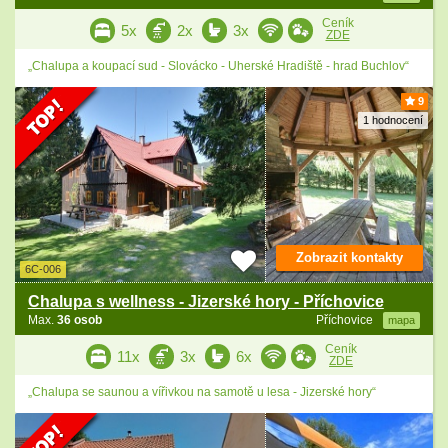
Ceník
5x
2x
3x
ZDE
„Chalupa a koupací sud - Slovácko - Uherské Hradiště - hrad Buchlov“
9
1 hodnocení
Zobrazit kontakty
6C-006
Chalupa s wellness - Jizerské hory - Příchovice
Max.
36 osob
Příchovice
mapa
Ceník
11x
3x
6x
ZDE
„Chalupa se saunou a vířivkou na samotě u lesa - Jizerské hory“