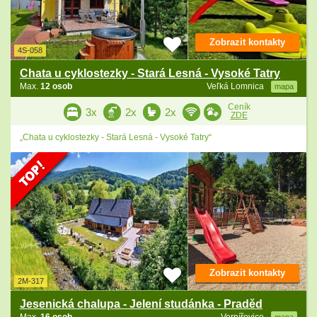
Zobrazit kontakty
4S-058
Chata u cyklostezky - Stará Lesná - Vysoké Tatry
Max.
12 osob
Veľká Lomnica
mapa
Ceník
3x
2x
2x
ZDE
„Chata u cyklostezky - Stará Lesná - Vysoké Tatry“
Zobrazit kontakty
2M-317
Jesenická chalupa - Jelení studánka - Praděd