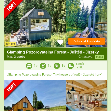
Zobrazit kontakty
6C-119
Glamping Pozorovatelna Forest - Ještěd - Jizerky
Max.
3 osoby
Chrastava
mapa
Ceník
1x
1x
1x
ZDE
„Glamping Pozorovatelna Forest - Tiny house v přírodě - Jizerské hory“