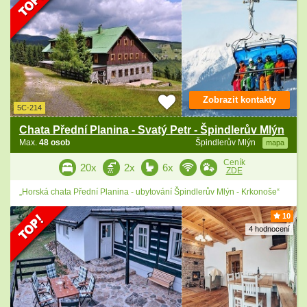
Zobrazit kontakty
5C-214
Chata Přední Planina - Svatý Petr - Špindlerův Mlýn
Max.
48 osob
Špindlerův Mlýn
mapa
Ceník
20x
2x
6x
ZDE
„Horská chata Přední Planina - ubytování Špindlerův Mlýn - Krkonoše“
10
4 hodnocení