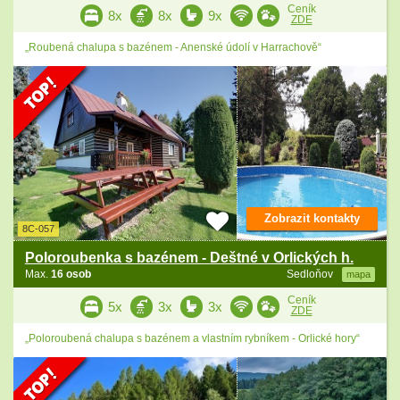
Ceník
8x
8x
9x
ZDE
„Roubená chalupa s bazénem - Anenské údolí v Harrachově“
Zobrazit kontakty
8C-057
Poloroubenka s bazénem - Deštné v Orlických h.
Max.
16 osob
Sedloňov
mapa
Ceník
5x
3x
3x
ZDE
„Poloroubená chalupa s bazénem a vlastním rybníkem - Orlické hory“