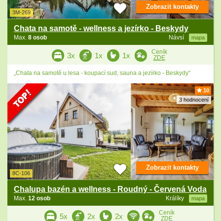
Zobrazit kontakty
3M-269
Chata na samotě - wellness a jezírko - Beskydy
Max.
8 osob
Návsí
mapa
Ceník
3x
1x
1x
ZDE
„Chata na samotě u lesa - koupací sud, sauna a jezírko - Beskydy“
10
3 hodnocení
Zobrazit kontakty
8C-106
Chalupa bazén a wellness - Roudný - Červená Voda
Max.
12 osob
Králíky
mapa
Ceník
5x
2x
2x
ZDE