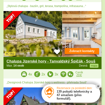
„Stylová chalupa - bazén, gril, terasa, trampolína, infrasauna...“
Zobrazit kontakty
6C-052
Chalupa Jizerské hory - Tanvaldský Špičák - Souš
Max.
14 osob
Desná
mapa
Ceník
4x
2x
3x
ZDE
„Designová Chalupa Jizerské hory s wellness - přehrada Souš“
Rezervace za poslední den:
139 pobytů telefonicky a
47 emailem (přes
formulář).