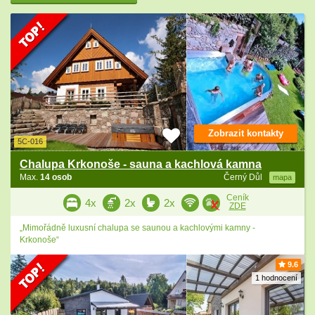
Zobrazit kontakty
5C-016
Chalupa Krkonoše - sauna a kachlová kamna
Max.
14 osob
Černý Důl
mapa
Ceník
4x
2x
2x
ZDE
„Mimořádně luxusní chalupa se saunou a kachlovými kamny -
Krkonoše“
9.6
1 hodnocení