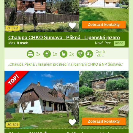
Zobrazit kontakty
3C-303
Chalupa CHKO Šumava - Pěkná - Lipenské jezero
Max.
8 osob
Nová Pec
mapa
Ceník
3x
1x
2x
ZDE
„Chalupa Pěkná v krásném prostředí na rozhraní CHKO a NP Šumava.“
Zobrazit kontakty
3C-304