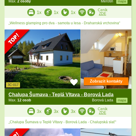
Max.
2 osoby
Měrotín
mapa
Ceník
1x
1x
1x
ZDE
„Wellness glamping pro dva - samota u lesa - Drahanská vrchovina“
Zobrazit kontakty
3C-017
Chalupa Šumava - Teplá Vltava - Borová Lada
Max.
12 osob
Borová Lada
mapa
Ceník
3x
3x
3x
ZDE
„Chalupa Šumava u Teplé Vltavy - Borová Lada - Chalupská slať“