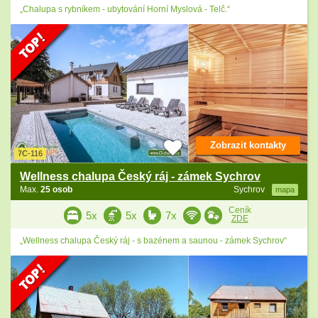
„Chalupa s rybníkem - ubytování Horní Myslová - Telč.“
Zobrazit kontakty
7C-116
Wellness chalupa Český ráj - zámek Sychrov
Max.
25 osob
Sychrov
mapa
Ceník
5x
5x
7x
ZDE
„Wellness chalupa Český ráj - s bazénem a saunou - zámek Sychrov“