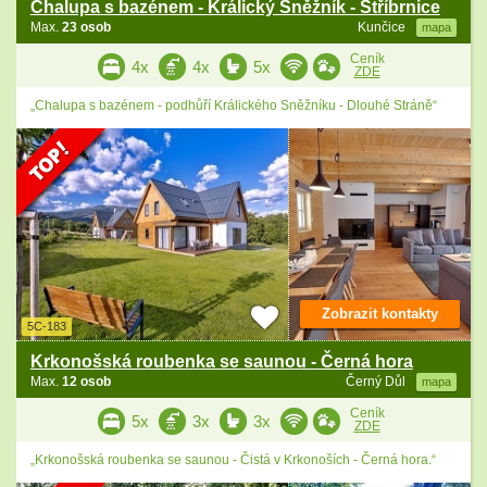
Chalupa s bazénem - Králický Sněžník - Stříbrnice
Max.
23 osob
Kunčice
mapa
Ceník
4x
4x
5x
ZDE
„Chalupa s bazénem - podhůří Králického Sněžníku - Dlouhé Stráně“
Zobrazit kontakty
5C-183
Krkonošská roubenka se saunou - Černá hora
Max.
12 osob
Černý Důl
mapa
Ceník
5x
3x
3x
ZDE
„Krkonošská roubenka se saunou - Čistá v Krkonoších - Černá hora.“