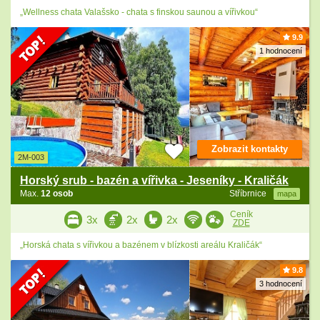
„Wellness chata Valašsko - chata s finskou saunou a vířivkou“
9.9
1 hodnocení
Zobrazit kontakty
2M-003
Horský srub - bazén a vířivka - Jeseníky - Kraličák
Max.
12 osob
Stříbrnice
mapa
Ceník
3x
2x
2x
ZDE
„Horská chata s vířivkou a bazénem v blízkosti areálu Kraličák“
9.8
3 hodnocení