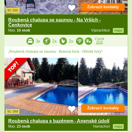
Zobrazit kontakty
8C-320
Roubená chalupa se saunou - Na Vrších -
Čenkovice
Max.
10 osob
Výprachtice
mapa
Ceník
3x
2x
2x
ZDE
„Roubená chalupa se saunou - Buková hora - Orlické hory“
Zobrazit kontakty
5C-269
Roubená chalupa s bazénem - Anenské údolí
Max.
23 osob
Harrachov
mapa