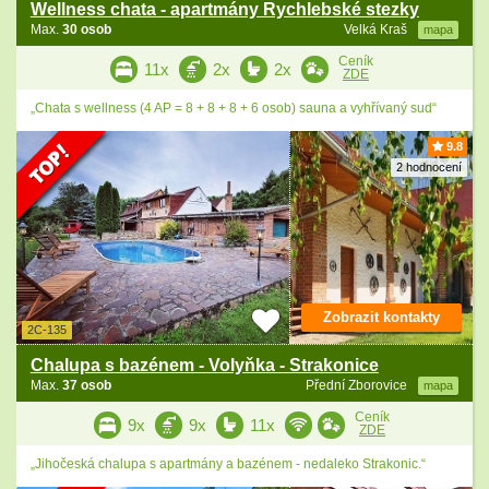
Wellness chata - apartmány Rychlebské stezky
Max.
30 osob
Velká Kraš
mapa
Ceník
11x
2x
2x
ZDE
„Chata s wellness (4 AP = 8 + 8 + 8 + 6 osob) sauna a vyhřívaný sud“
9.8
2 hodnocení
Zobrazit kontakty
2C-135
Chalupa s bazénem - Volyňka - Strakonice
Max.
37 osob
Přední Zborovice
mapa
Ceník
9x
9x
11x
ZDE
„Jihočeská chalupa s apartmány a bazénem - nedaleko Strakonic.“