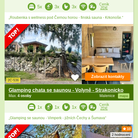
Ceník
5x
3x
3x
ZDE
„Roubenka s wellness pod Černou horou - finská sauna - Krkonoše.“
Zobrazit kontakty
2C-536
Glamping chata se saunou - Volyně - Strakonicko
Max.
4 osoby
Malenice
mapa
Ceník
1x
1x
1x
ZDE
„Glamping se saunou - Vimperk - jižních Čechy a Šumava“
10
2 hodnocení