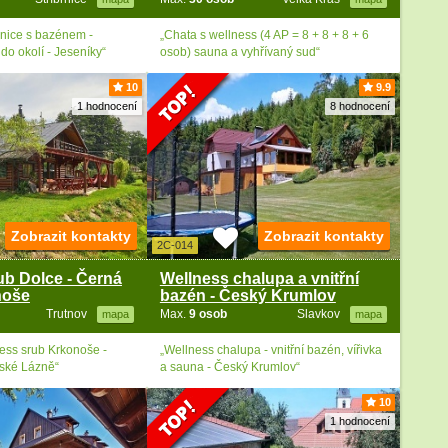
nice s bazénem -
„Chata s wellness (4 AP = 8 + 8 + 8 + 6
do okolí - Jeseníky“
osob) sauna a vyhřívaný sud“
10
9.9
1 hodnocení
8 hodnocení
Zobrazit kontakty
Zobrazit kontakty
2C-014
ub Dolce - Černá
Wellness chalupa a vnitřní
noše
bazén - Český Krumlov
Trutnov
Max.
9 osob
Slavkov
mapa
mapa
ess srub Krkonoše -
„Wellness chalupa - vnitřní bazén, vířivka
nské Lázně“
a sauna - Český Krumlov“
10
1 hodnocení