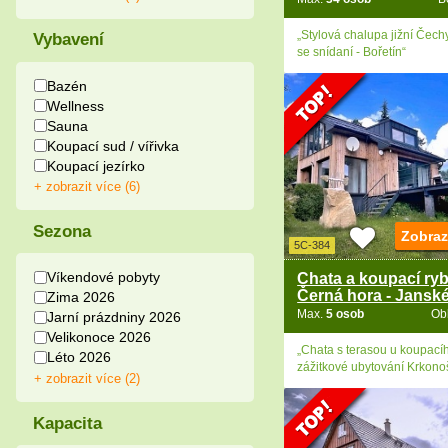
„Stylová chalupa jižní Čech
Vybavení
se snídaní - Bořetín“
Bazén
Wellness
Sauna
Koupací sud / vířivka
Koupací jezírko
+ zobrazit více (6)
Sezona
Zobraz
5C-384
Víkendové pobyty
Chata a koupací ryb
Černá hora - Jansk
Zima 2026
Max.
5 osob
Ob
Jarní prázdniny 2026
Velikonoce 2026
„Chata s terasou u koupacíh
Léto 2026
zážitkové ubytování Krkono
+ zobrazit více (2)
Kapacita