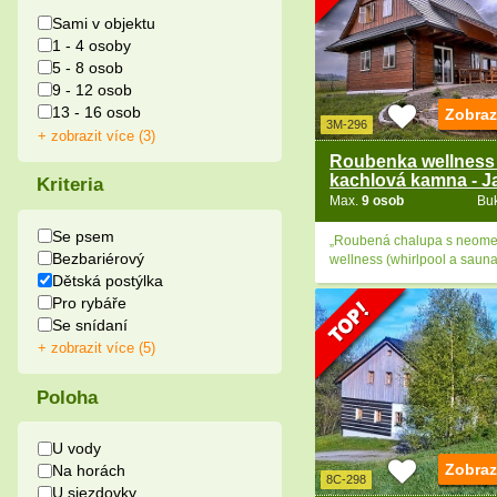
Sami v objektu
1 - 4 osoby
5 - 8 osob
9 - 12 osob
13 - 16 osob
Zobraz
3M-296
+ zobrazit více (3)
Roubenka wellness
kachlová kamna - J
Kriteria
Max.
9 osob
Bu
Se psem
„Roubená chalupa s neom
Bezbariérový
wellness (whirlpool a sauna
Dětská postýlka
Pro rybáře
Se snídaní
+ zobrazit více (5)
Poloha
U vody
Zobraz
Na horách
8C-298
U sjezdovky