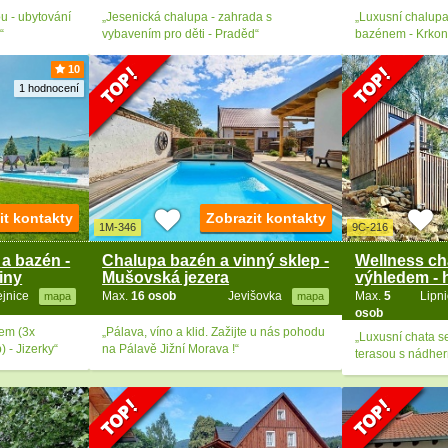
 - ubytování
„Jesenická chalupa - zahrada s
„Luxusní chalupa
“
vybavením pro děti - Praděd“
bazénem - Krkon
10
1 hodnocení
it kontakty
Zobrazit kontakty
1M-346
9C-216
a bazén -
Chalupa bazén a vinný sklep -
Wellness ch
iny
Mušovská jezera
výhledem - 
ejnice
Max.
16 osob
Jevišovka
Max.
5
Lipn
mapa
mapa
osob
em (3x
„Pálava, víno a klid. Zažijte u nás pohodu
„Luxusní chata s
 - Jizerky“
na Pálavě Jižní Morava !“
terasou s nádher