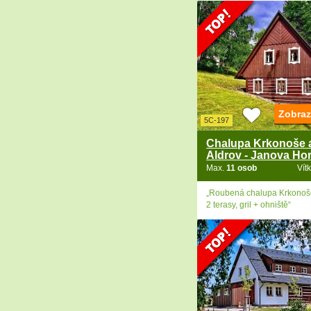
Zobraz
5C-197
Chalupa Krkonoše a
Aldrov - Janova Ho
Max.
11 osob
Vít
„Roubená chalupa Krkonoš
2 terasy, gril + ohniště“