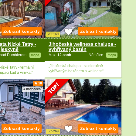
Zobrazit kontakty
Zobrazit kontakty
2C-160
ta Nízké Tatry -
Jihočeská wellness chalupa -
 jeskyně
vyhřívaný bazén
 pod Ďumbierom
Max.
12 osob
Němčice
mapa
mapa
„Jihočeská chalupa - s celoročně
ízké Tatry - termální
vyhřívaným bazénem a wellness“
pací káď a vířivka.“
10
4 hodnocení
Zobrazit kontakty
Zobrazit kontakty
5C-269