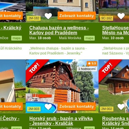
it kontakty
Zobrazit kontakty
2M-182
9C-162
- Králický
Chalupa bazén a wellness -
StellaHouse
Karlov pod Pradědem
Město na M
nčice
Max.
18 osob
Malá Morávka
Max.
10 osob
mapa
mapa
ůří Králického
„Wellness chalupa - bazén a sauna -
„StellaHouse s p
Karlov pod Pradědem - Jeseníky.“
nad Sázavou - V
9.9
1 hodnocení
it kontakty
Zobrazit kontakty
2M-003
2M-002
í Čechy -
Horský srub - bazén a vířivka
Roubenka s
- Jeseníky - Kraličák
Králický Sně
ořetín
Max.
12 osob
Stříbrnice
Max.
14 osob
mapa
mapa