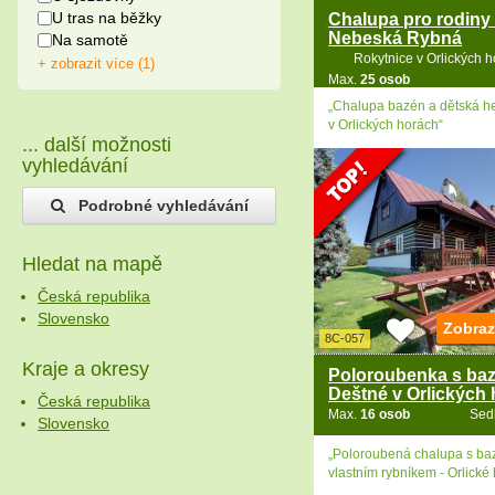
U tras na běžky
Chalupa pro rodiny 
Nebeská Rybná
Na samotě
Rokytnice v Orlických 
+ zobrazit více (1)
Max.
25 osob
„Chalupa bazén a dětská h
v Orlických horách“
... další možnosti
vyhledávání
Podrobné vyhledávání
Hledat na mapě
Česká republika
Slovensko
Zobraz
8C-057
Kraje a okresy
Poloroubenka s ba
Deštné v Orlických 
Česká republika
Max.
16 osob
Sed
Slovensko
„Poloroubená chalupa s b
vlastním rybníkem - Orlické 