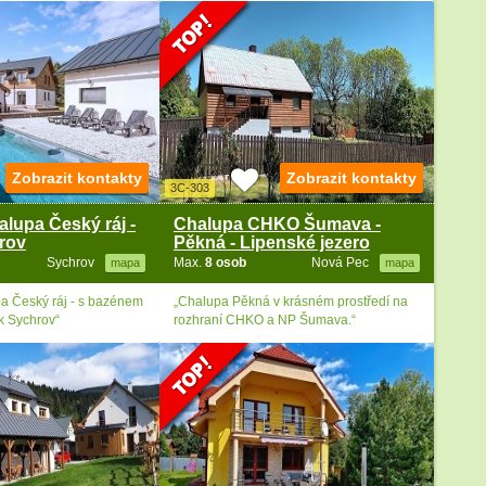
Zobrazit kontakty
Zobrazit kontakty
3C-303
alupa Český ráj -
Chalupa CHKO Šumava -
rov
Pěkná - Lipenské jezero
Sychrov
Max.
8 osob
Nová Pec
mapa
mapa
a Český ráj - s bazénem
„Chalupa Pěkná v krásném prostředí na
k Sychrov“
rozhraní CHKO a NP Šumava.“