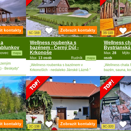
it kontakty
Zobrazit kontakty
5C-169
3S-110
 a
Wellness roubenka s
Wellness cha
ablunkov
bazénem - Černý Důl -
Bystrianská
Krkonoše
kovec
Max.
28
Mýto
mapa
Max.
13 osob
Rudník
osob
mapa
ezeným
„Wellness roubenka s bazénem v
„Wellness chata N
) - Beskydy“
Krkonoších - nedaleko Jánské Lázně.“
bazén, sauna, kou
it kontakty
Zobrazit kontakty
2C-138
8C-320