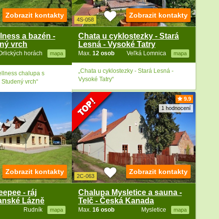
Zobrazit kontakty
Zobrazit kontakty
4S-058
lness a bazén -
Chata u cyklostezky - Stará
ený vrch
Lesná - Vysoké Tatry
Orlických horách
Max.
12 osob
Veľká Lomnica
mapa
mapa
„Chata u cyklostezky - Stará Lesná -
llness chalupa s
Vysoké Tatry“
 Studený vrch“
9.9
1 hodnocení
Zobrazit kontakty
Zobrazit kontakty
2C-063
epee - ráj
Chalupa Mysletice a sauna -
anské Lázně
Telč - Česká Kanada
Rudník
Max.
16 osob
Mysletice
mapa
mapa