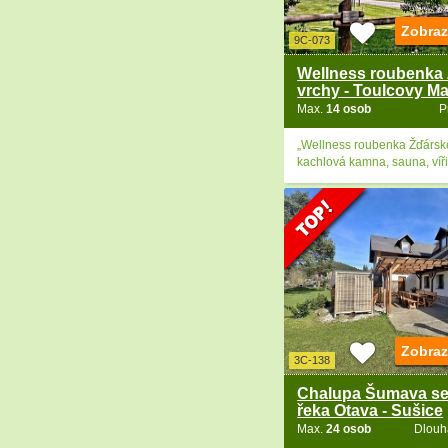
Zobraz
9C-073
Wellness roubenka
vrchy - Toulcovy Ma
Max.
14 osob
P
„Wellness roubenka Žďárské
kachlová kamna, sauna, víři
Zobraz
3C-138
Chalupa Šumava se
řeka Otava - Sušice
Max.
24 osob
Dlouh