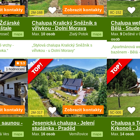
it kontakty
Zobrazit kontakty
2M-168
8C-152
 Žďárské
Chalupa Kralický Sněžník s
Chalupa wel
štale
vířivkou - Dolní Morava
Bělá - Stud
roseč
Max.
10 osob
Zlatý Potok
Max.
9
Deštné v 
mapa
mapa
osob
 vrchy -
„Stylová chalupa Kralický Sněžník s
„Apartmánová we
vka.“
vířivkou - u Dolní Moravy“
bazénem - Bělá -
9.9
1 hodnocení
it kontakty
Zobrazit kontakty
2M-317
5C-005
 saunou -
Jesenická chalupa - Jelení
Chalupa s Te
studánka - Praděd
Krkonoš - J
á Ves
Max.
16 osob
Vernířovice
Max.
14 osob
mapa
mapa