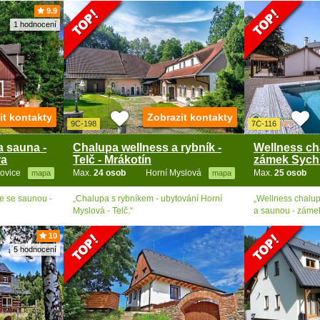
9.9
1 hodnocení
it kontakty
Zobrazit kontakty
9C-198
7C-116
 sauna -
Chalupa wellness a rybník -
Wellness ch
ra
Telč - Mrákotín
zámek Sych
kovice
Max.
24 osob
Horní Myslová
Max.
25 osob
mapa
mapa
e se saunou -
„Chalupa s rybníkem - ubytování Horní
„Wellness chalup
Myslová - Telč.“
a saunou - záme
10
5 hodnocení