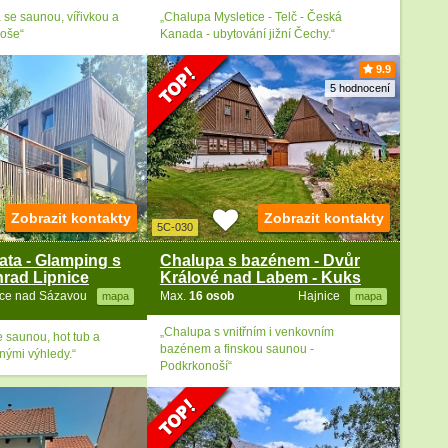
 se saunou, vířivkou a
„Chalupa Mysletice - Telč - Česká
oše“
Kanada - ubytování jižní Čechy.“
9.9
5 hodnocení
Zobrazit kontakty
Zobrazit kontakty
5C-030
ata - Glamping s
Chalupa s bazénem - Dvůr
hrad Lipnice
Králové nad Labem - Kuks
ice nad Sázavou
Max.
16 osob
Hajnice
mapa
mapa
„Chalupa s vnitřním i venkovním
e saunou, hot tub a
bazénem a finskou saunou -
nými výhledy.“
Podkrkonoší“