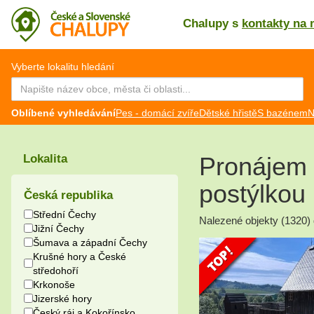
Chalupy s
kontakty na 
CZ
EN
Vyberte lokalitu hledání
Oblíbené vyhledávání
Pes - domácí zvíře
Dětské hřistě
S bazénem
N
Pronájem 
Lokalita
postýlkou
Česká republika
Střední Čechy
Nalezené objekty (1320) dl
Jižní Čechy
Šumava a západní Čechy
Krušné hory a České
středohoří
Krkonoše
Jizerské hory
Český ráj a Kokořínsko