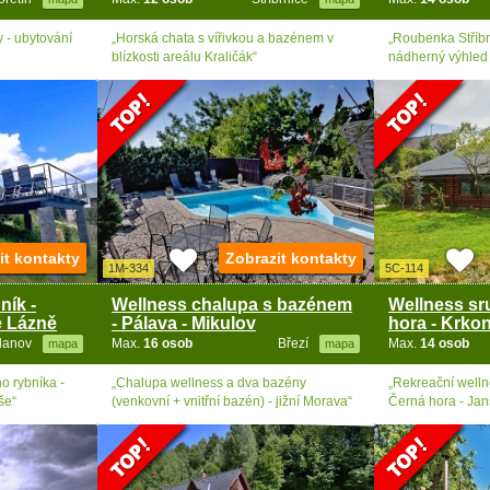
y - ubytování
„Horská chata s vířivkou a bazénem v
„Roubenka Stříbr
blízkosti areálu Kraličák“
nádherný výhled 
it kontakty
Zobrazit kontakty
1M-334
5C-114
ník -
Wellness chalupa s bazénem
Wellness sr
é Lázně
- Pálava - Mikulov
hora - Krko
lanov
Max.
16 osob
Březí
Max.
14 osob
mapa
mapa
o rybníka -
„Chalupa wellness a dva bazény
„Rekreační welln
še“
(venkovní + vnitřní bazén) - jižní Morava“
Černá hora - Ja