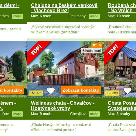
s dětmi -
Chalupa na českém venkově
Roubená ch
- Vlachovo Březí
- Na Vrších 
horách
Max.
6 osob
Chlumany
Max.
10 osob
mapa
mapa
„Stylové venkovské ubytování s vinným
„Roubená chalup
erna - samota
sklípkem a velkou zahradou.“
hora - Orlické ho
9.9
5 hodnocení
it kontakty
Zobrazit kontakty
1M-023
1C-389
zénem -
Wellness chata - Chvalčov -
Chata Posáz
h.
Hostýnské vrchy
Svatojansk
loňov
Max.
9 osob
Chvalčov
Max.
3 osoby
mapa
mapa
azénem a
„Chata Hostýnské vrchy - s venkovní
„Chata Posázaví 
hory“
vířivkou - celoroční provoz.“
stezka Svatojans