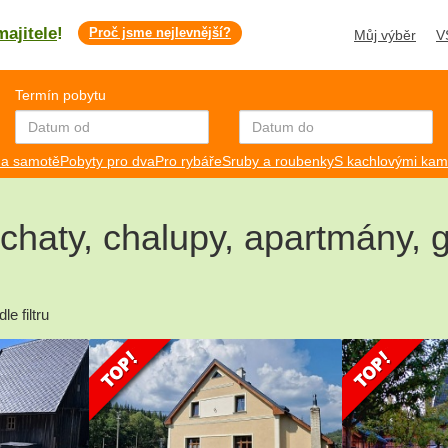
majitele
!
Proč jsme nejlevnější?
Můj výběr
V
Termín pobytu
a samotě
Pobyty pro dva
Pro rybáře
Sruby a roubenky
S kachlovými ka
chaty, chalupy, apartmány, 
e filtru