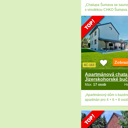
„Chalupa Šumava se saunou
s vinotékou CHKO Šumava.
Zobraz
6C-163
Apartmánová chata 
Jizerskohorské buč
Max.
17 osob
H
„Apartmánový dům s bazén
apartmán pro 4 + 6 + 8 osob)