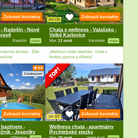
Zobrazit kontakty
Zobrazit kontakty
3M-138
 - Radešín - Nové
Chata s wellness - Valašsko -
oravě
Velké Karlovice
Radešín
Max.
12 osob
Karolinka
mapa
mapa
rostornou terasou - Žďár
„Wellness chata Valašsko - chata s
ysočina“
finskou saunou a vířivkou“
9.8
3 hodnocení
Zobrazit kontakty
Zobrazit kontakty
2M-267
 bazénem -
Wellness chata - apartmány
žník - Jeseníky
Rychlebské stezky
Stříbrnice
Max.
30 osob
Velká Kraš
mapa
mapa