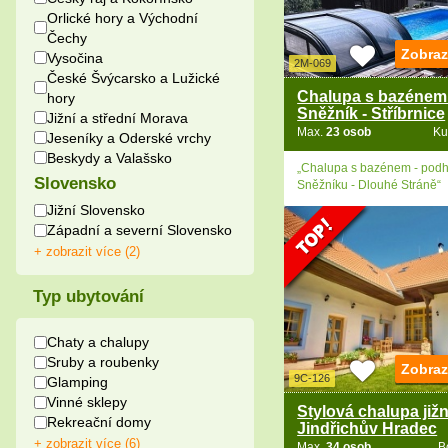
Orlické hory a Východní
Čechy
Zobraz
Vysočina
2M-069
České Švýcarsko a Lužické
Chalupa s bazénem 
hory
Sněžník - Stříbrnice
Jižní a střední Morava
Max.
23 osob
Ku
Jeseníky a Oderské vrchy
Beskydy a Valašsko
„Chalupa s bazénem - podh
Slovensko
Sněžníku - Dlouhé Stráně“
Jižní Slovensko
Západní a severní Slovensko
+ zobrazit více (2)
Typ ubytování
Chaty a chalupy
Sruby a roubenky
Zobraz
9C-126
Glamping
Vinné sklepy
Stylová chalupa jižn
Rekreační domy
Jindřichův Hradec
+ zobrazit více (6)
Max.
34 osob
B