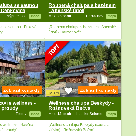
alupa se saunou
Roubená chalupa s bazénem
- Čenkovice
- Anenské údolí
Výprachtice
Max.
23 osob
Harrachov
mapa
mapa
a se saunou - Buková
„Roubená chalupa s bazénem - Anenské
ry“
údolí v Harrachově“
Zobrazit kontakty
Zobrazit kontakty
3M-179
aví s wellness -
Wellness chalupa Beskydy -
é proudy
Rožnovská Bečva
Petrov
Max.
13 osob
Hutisko-Solanec
mapa
mapa
s wellness - Naučná
„Wellness chalupa Beskydy (sauna a
ké proudy“
vířivka) - Rožnovská Bečva“