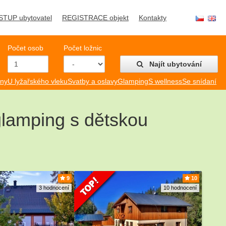
STUP ubytovatel
REGISTRACE objekt
Kontakty
Počet osob
Počet ložnic
Najít ubytování
mny
U lyžařského vleku
Svatby a oslavy
Glamping
S wellness
Se snídaní
glamping s dětskou
9
10
3 hodnocení
10 hodnocení