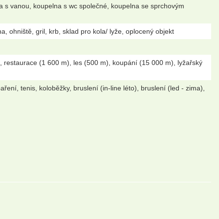
lna s vanou, koupelna s wc společné, koupelna se sprchovým
 ohniště, gril, krb, sklad pro kola/ lyže, oplocený objekt
 restaurace (1 600 m), les (500 m), koupání (15 000 m), lyžařský
ření, tenis, koloběžky, bruslení (in-line léto), bruslení (led - zima),