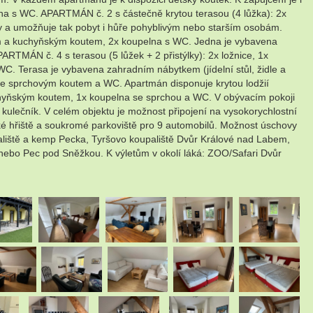
na s WC. APARTMÁN č. 2 s částečně krytou terasou (4 lůžka): 2x
 a umožňuje tak pobyt i hůře pohyblivým nebo starším osobám.
bem a kuchyňským koutem, 2x koupelna s WC. Jedna je vybavena
TMÁN č. 4 s terasou (5 lůžek + 2 přistýlky): 2x ložnice, 1x
 Terasa je vybavena zahradním nábytkem (jídelní stůl, židle a
 se sprchovým koutem a WC. Apartmán disponuje krytou lodžií
kuchyňským koutem, 1x koupelna se sprchou a WC. V obývacím pokoji
kulečník. V celém objektu je možnost připojení na vysokorychlostní
ské hřiště a soukromé parkoviště pro 9 automobilů. Možnost úschovy
oupaliště a kemp Pecka, Tyršovo koupaliště Dvůr Králové nad Labem,
 nebo Pec pod Sněžkou. K výletům v okolí láká: ZOO/Safari Dvůr
.
.
.
.
.
.
.
.