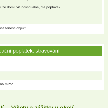
 lze domluvit individuálně, dle poptávek.
sazenosti objektu.
ační poplatek, stravování
 na místě.
lí
Výlety a zážitky v okolí