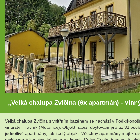
„Velká chalupa Zvičina (6x apartmán) - vinný
Velká chalupa Zvičina s vnitřním bazénem se nachází v Podkrkonoš
vinařství Trávník (Mutěnice). Objekt nabízí ubytování pro až 32 o
jednotlivé apartmány, tak i celý objekt. Všechny apartmány mají k d
rychlovarná konvice, kávovar na kapsle Dolce Gusto, toustovač, elek