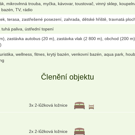
ák, mikrovlnná trouba, myčka, kávovar, toustovač, vinný sklep, koupe
í bazén, TV, rádio
k, terasa, zastřešené posezení, zahrada, dětské hřiště, travnatá plocha,
 tuhá paliva, ústřední topení
m), zastávka autobus (20 m), zastávka vlak (2 800 m), obchod (200 m),
)
oturistika, wellness, fitnes, krytý bazén, venkovní bazén, aqua park, houba
ing
Členění objektu
3x 2-lůžková ložnice
2x 2-lůžková ložnice