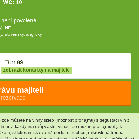
WC:
10
 není povolené
e):
NE
y, slovensky, anglicky
t Tomáš
zobrazit kontakty na majitele
rávu majiteli
 rezervace
 zde můžete na vinný sklep (možnost pronájmu) s degustací vín z
rtmány, každý má svůj vlastní vchod. Je možné pronajmout jak
azákem, sklokeramická varná deska s troubou, mikrovlnná trouba,
m. V každém apartmánu je k dispozici dětský koutek. K zapůjčení je i