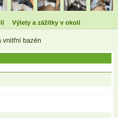
.
.
.
.
lí
Výlety a zážitky v okolí
 vnitřní bazén