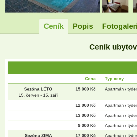
.
Ceník
Popis
Fotogaler
Ceník ubyto
Cena
Typ ceny
Sezóna LÉTO
15 000 Kč
Apartmán / týde
15. červen - 15. září
12 000 Kč
Apartmán / týde
13 000 Kč
Apartmán / týde
9 000 Kč
Apartmán / týde
Sezóna ZIMA
17 000 Kč
Apartmán / týde