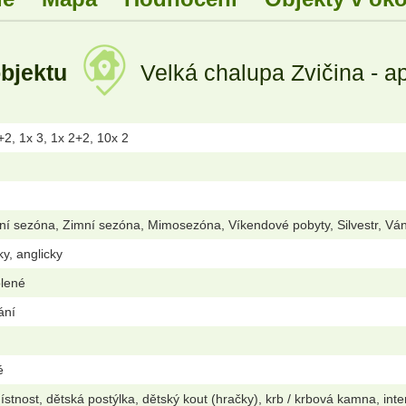
objektu
Velká chalupa Zvičina - a
+2, 1x 3, 1x 2+2, 10x 2
ní sezóna, Zimní sezóna, Mimosezóna, Víkendové pobyty, Silvestr, Vá
ky, anglicky
olené
ání
é
stnost, dětská postýlka, dětský kout (hračky), krb / krbová kamna, inte