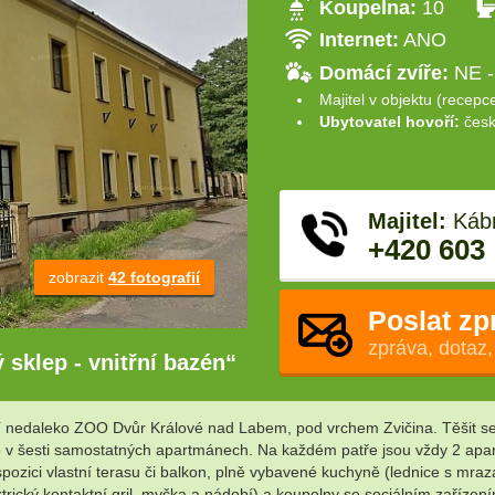
Koupelna:
10
Internet:
ANO
Domácí zvíře:
NE -
Majitel v objektu (recepc
Ubytovatel hovoří:
česk
Majitel:
Kábr
+420 603
zobrazit
42 fotografií
Poslat zp
zpráva, dotaz,
 sklep - vnitřní bazén“
í nedaleko ZOO Dvůr Králové nad Labem, pod vrchem Zvičina. Těšit se
sob v šesti samostatných apartmánech. Na každém patře jsou vždy 2 apa
ispozici vlastní terasu či balkon, plně vybavené kuchyně (lednice s mr
trický kontaktní gril, myčka a nádobí) a koupelny se sociálním zařízení