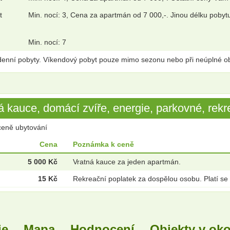
t
Min. nocí: 3, Cena za apartmán od 7 000,-. Jinou délku pobytu
Min. nocí: 7
denní pobyty. Víkendový pobyt pouze mimo sezonu nebo při neúplné ob
 kauce, domácí zvíře, energie, parkovné, rekre
ceně ubytování
Cena
Poznámka k ceně
5 000 Kč
Vratná kauce za jeden apartmán.
15 Kč
Rekreační poplatek za dospělou osobu. Platí se
ie
Mapa
Hodnocení
Objekty v oko