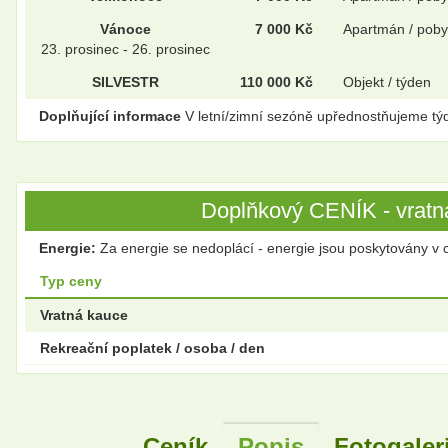
Vánoce
7 000 Kč
Apartmán / poby
23. prosinec - 26. prosinec
SILVESTR
110 000 Kč
Objekt / týden
Doplňující informace
V letní/zimní sezóně upřednostňujeme tý
Doplňkový CENÍK - vratná
Energie:
Za energie se nedoplácí - energie jsou poskytovány v 
Typ ceny
Vratná kauce
Rekreační poplatek / osoba / den
Ceník
Popis
Fotogaler