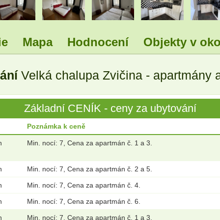
.
.
.
.
ie
Mapa
Hodnocení
Objekty v oko
vání
Velká chalupa Zvičina - apartmány a
Základní CENÍK - ceny za ubytování
Poznámka k ceně
n
Min. nocí: 7, Cena za apartmán č. 1 a 3.
n
Min. nocí: 7, Cena za apartmán č. 2 a 5.
n
Min. nocí: 7, Cena za apartmán č. 4.
n
Min. nocí: 7, Cena za apartmán č. 6.
n
Min. nocí: 7, Cena za apartmán č. 1 a 3.