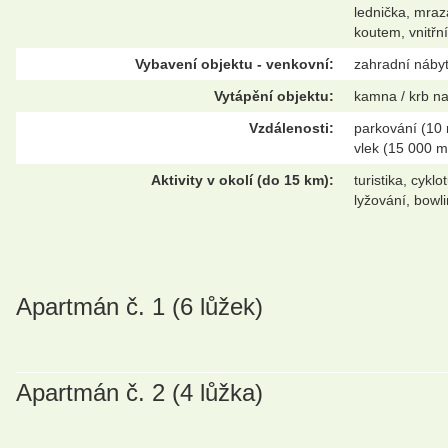
lednička, mraz
koutem, vnitřn
Vybavení objektu - venkovní:
zahradní nábyte
Vytápění objektu:
kamna / krb na
Vzdálenosti:
parkování (10 
vlek (15 000 m
Aktivity v okolí (do 15 km):
turistika, cykl
lyžování, bowl
Apartmán č. 1 (6 lůžek)
Apartmán č. 2 (4 lůžka)