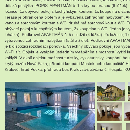
dětská postýlka. POPIS: APARTMÁN č. 1 s krytou terasou (6 lůžek):
ložnice, 1x obývací pokoj s kuchyňským koutem, 1x koupelna s va
Terasa je ohraničená plotem a je vybavena zahradním nábytkem. AP
vanou a sprchovým koutem s WC, druhá má sprchový kout a WC. Terasa
obývací pokoj s kuchyňským koutem, 2x koupelna s WC. Jedna je vy
lehátka). Podkrovní APARTMÁN č. 5 s lodžií (4 lůžka): 2x ložnice,
vybavenou zahradním nábytkem (stůl a židle). Podkrovní APARTMÁN č.
je k dispozici rozkládací pohovka. Všechny obývací pokoje jsou vyb
Wi-Fi síť. Objekt je vytápěn ústředním vytápěním s možností vyžití
kol/lyží. V okolí objektu možnost turistiky, cykloturistiky, koupání
krytý bazén Nová Paka, přírodní koupání Mostek nebo koupaliště Ho
Králové, hrad Pecka, přehrada Les Království, Zvičina či Hospital 
.
.