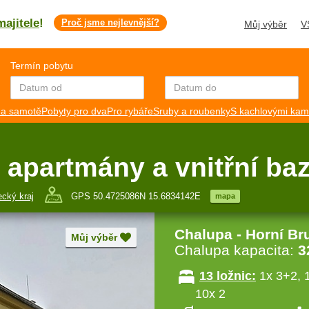
majitele
!
Proč jsme nejlevnější?
Můj výběr
V
Termín pobytu
a samotě
Pobyty pro dva
Pro rybáře
Sruby a roubenky
S kachlovými ka
- apartmány a vnitřní b
ecký kraj
GPS 50.4725086N 15.6834142E
mapa
Chalupa - Horní Br
Můj výběr
Chalupa kapacita:
3
13 ložnic:
1x 3+2, 1
10x 2