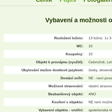
Vybavení a možnosti 
Rozložení ložnic:
13 ložnic: 1x 3
WC:
10
Koupelny:
10
Objekt k pronájmu (využití):
Celoročně, Let
Ubytování možno domluvit jazykem:
česky, slovens
Domácí zvíře:
NE - není pov
Možnost stravování:
vlastní stravov
Bezbariérový objekt:
ANO
Kouření v objektu:
NE není možn
Vybavení objektu - vnitřní:
společenská mí