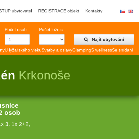
STUP ubytovatel
REGISTRACE objekt
Kontakty
Počet osob
Počet ložnic
Najít ubytování
mny
U lyžařského vleku
Svatby a oslavy
Glamping
S wellness
Se snídaní
azén
Krkonoše
usnice
2 osob
x 3, 1x 2+2,