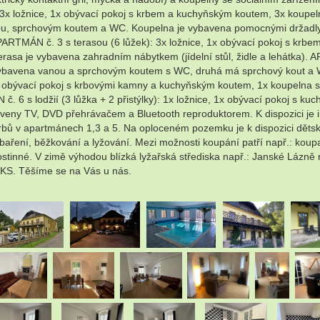
 3x ložnice, 1x obývací pokoj s krbem a kuchyňským koutem, 3x koupel
nou, sprchovým koutem a WC. Koupelna je vybavena pomocnými držadly
ARTMÁN č. 3 s terasou (6 lůžek): 3x ložnice, 1x obývací pokoj s kr
 je vybavena zahradním nábytkem (jídelní stůl, židle a lehátka). APAR
bavena vanou a sprchovým koutem s WC, druhá má sprchový kout a WC.
 1x obývací pokoj s krbovými kamny a kuchyňským koutem, 1x koupelna
 6 s lodžií (3 lůžka + 2 přistýlky): 1x ložnice, 1x obývací pokoj s 
aveny TV, DVD přehrávačem a Bluetooth reproduktorem. K dispozici je i 
 krbů v apartmánech 1,3 a 5. Na oploceném pozemku je k dispozici dět
, houbaření, běžkování a lyžování. Mezi možnosti koupání patří např.: k
stinné. V zimě výhodou blízká lyžařská střediska např.: Janské Lázně
KUKS. Těšíme se na Vás u nás.
.
.
.
.
.
.
.
.
.