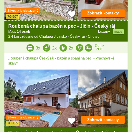
Silvestr je obsazený
Zobrazit kontakty
7C-207
Roubená chalupa bazén a pec - Jičín - Český ráj
Max.
14 osob
Lužany
mapa
2.4 km vzdušně od Chalupa Jičínsko - Český ráj - Choteč
Ceník
3x
2x
2x
ZDE
„Roubená chalupa Český ráj - bazén a spaní na peci - Prachovské
skály“
Silvestr je obsazený
Zobrazit kontakty
7C-155