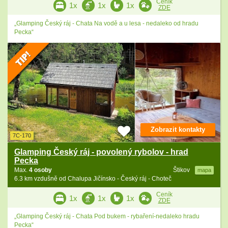
Ceník
1x
1x
1x
ZDE
„Glamping Český ráj - Chata Na vodě a u lesa - nedaleko od hradu
Pecka“
Zobrazit kontakty
7C-170
Glamping Český ráj - povolený rybolov - hrad
Pecka
Max.
4 osoby
Štikov
mapa
6.3 km vzdušně od Chalupa Jičínsko - Český ráj - Choteč
Ceník
1x
1x
1x
ZDE
„Glamping Český ráj - Chata Pod bukem - rybaření-nedaleko hradu
Pecka“