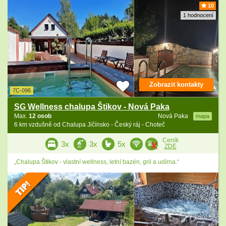
10
1 hodnocení
Zobrazit kontakty
7C-096
SG Wellness chalupa Štikov - Nová Paka
Max.
12 osob
Nová Paka
mapa
6 km vzdušně od Chalupa Jičínsko - Český ráj - Choteč
Ceník
3x
3x
5x
ZDE
„Chalupa Štikov - vlastní wellness, letní bazén, gril a udírna.“