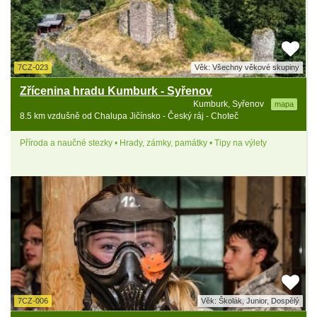
7CZ-023
Věk: Všechny věkové skupiny
Zřícenina hradu Kumburk - Syřenov
Kumburk, Syřenov
mapa
8.5 km vzdušně od Chalupa Jičínsko - Český ráj - Choteč
Příroda a naučné stezky • Hrady, zámky, památky • Tipy na výlety
7CZ-006
Věk: Školák, Junior, Dospělý