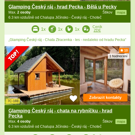
Glamping Český ráj - hrad Pecka - Bělá u Pecky
Max.
2 osoby
Štikov
mapa
6.3 km vzdušně od Chalupa Jičínsko - Český ráj - Choteč
Ceník
1x
1x
1x
ZDE
„Glamping Český ráj - Chata Ztracenka - les - nedaleko od hradu Pecka“
10
1 hodnocení
Zobrazit kontakty
7C-169
Glamping Český ráj - chata na rybníčku - hrad
Pecka
Max.
4 osoby
Štikov
mapa
6.3 km vzdušně od Chalupa Jičínsko - Český ráj - Choteč