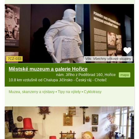
7CZ-033
Věk: Všechny věkové skupiny
Městské muzeum a galerie Hořice
nám. Jiřího z Poděbrad 160, Hořice
mapa
10.8 km vzdušně od Chalupa Jičínsko - Český ráj - Choteč
Muzea, skanzeny a výstavy • Tipy na výlety • Cyklotrasy