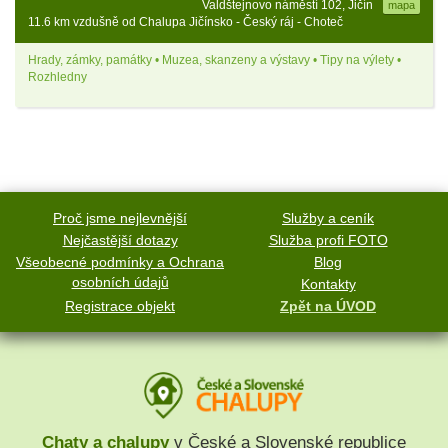
Valdštejnovo náměstí 102, Jičín
mapa
11.6 km vzdušně od Chalupa Jičínsko - Český ráj - Choteč
Hrady, zámky, památky • Muzea, skanzeny a výstavy • Tipy na výlety •
Rozhledny
Proč jsme nejlevnější
Služby a ceník
Nejčastější dotazy
Služba profi FOTO
Všeobecné podmínky a Ochrana
Blog
osobních údajů
Kontakty
Registrace objekt
Zpět na ÚVOD
Chaty a chalupy
v České a Slovenské republice