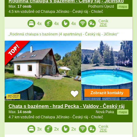
Rodinná chalupa s bazénem - Český ráj - Jičínsko
Max.
17 osob
Podhorní Újezd
mapa
4.5 km vzdušně od Chalupa Jičínsko - Český ráj - Choteč
Ceník
4x
4x
4x
ZDE
„Rodinná chalupa s bazénem (4 apartmány) - Český ráj - Jičínsko“
Zobrazit kontakty
7C-217
Chata s bazénem - hrad Pecka - Valdov - Český ráj
Max.
14 osob
Nová Paka
mapa
4.7 km vzdušně od Chalupa Jičínsko - Český ráj - Choteč
Ceník
3x
2x
2x
ZDE