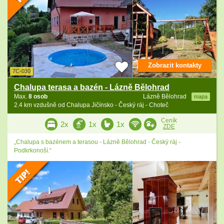
Zobrazit kontakty
7C-030
Chalupa terasa a bazén - Lázně Bělohrad
Max.
8 osob
Lázně Bělohrad
mapa
2.4 km vzdušně od Chalupa Jičínsko - Český ráj - Choteč
Ceník
2x
1x
1x
ZDE
„Chalupa s bazénem a terasou - Lázně Bělohrad - Český ráj -
Podkrkonoší.“