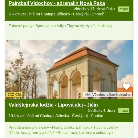
Paintball Vidochov - adrenalin Nová Paka
Vidochov 17, Nová Paka
mapa
9.6 km vzdušně od Chalupa Jičínsko - Český ráj - Choteč
Zábavní parky • Sportovní aktivity • Tipy na výlety • Jiné aktivity
7CZ-020
Věk: Všechny věkové skupiny
Valdštejnská lodžie - Lipová alej - Jičín
Sedličky 4, Jičín
mapa
10 km vzdušně od Chalupa Jičínsko - Český ráj - Choteč
Příroda a naučné stezky • Hrady, zámky, památky • Tipy na výlety •
Dětské kouty, herny a hřiště • Restaurace, kavárny a cukrárny •...