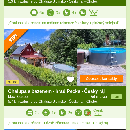
5.3 km vzdušně od Chalupa Jičínsko - Český ráj - Choteč
Ceník
6x
3x
4x
ZDE
„Chalupa s bazénem na rodinné rekreace či oslavy + plážový volejbal“
Zobrazit kontakty
7C-194
Chalupa s bazénem - hrad Pecka - Český ráj
Max.
8 osob
Dolní Javoří
mapa
5.7 km vzdušně od Chalupa Jičínsko - Český ráj - Choteč
Ceník
2x
1x
2x
ZDE
„Chalupa s bazénem - Lázně Bělohrad - hrad Pecka - Český ráj“