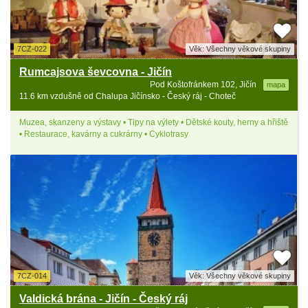
7CZ-022
Věk: Všechny věkové skupiny
Rumcajsova ševcovna - Jičín
Pod Koštofránkem 102, Jičín
mapa
11.6 km vzdušně od Chalupa Jičínsko - Český ráj - Choteč
Muzea, skanzeny a výstavy • Tipy na výlety • Dětské kouty, herny a hřiště
• Restaurace, kavárny a cukrárny • Cyklotrasy
7CZ-014
Věk: Všechny věkové skupiny
Valdická brána - Jičín - Český ráj