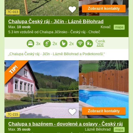
Zobrazit kontakty
7C-013
Chalupa Český ráj - Jičín - Lázně Bělohrad
Max.
10 osob
Kovač
mapa
5.3 km vzdušně od Chalupa Jičínsko - Český ráj - Choteč
Ceník
3x
2x
2x
ZDE
„Chalupa Český ráj - Jičín - Lázně Bělohrad a Podkrkonoší.“
Zobrazit kontakty
7C-215
Chalupa s bazénem - dovolené a oslavy - Český ráj
Max.
35 osob
Lázně Bělohrad
mapa