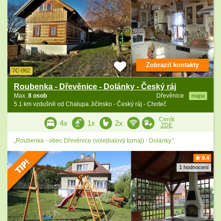
Zobrazit kontakty
7C-062
Roubenka - Dřevěnice - Dolánky - Český ráj
Max.
8 osob
Dřevěnice
mapa
5.1 km vzdušně od Chalupa Jičínsko - Český ráj - Choteč
Ceník
4x
1x
2x
ZDE
„Roubenka - obec Dřevěnice (volejbalový turnaj) - Dolánky.“
9.4
1 hodnocení