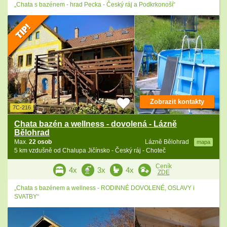
„Chata s bazénem - hrad Pecka - Český ráj a Podkrkonoší“
Zobrazit kontakty
7C-216
Chata bazén a wellness - dovolená - Lázně
Bělohrad
Max.
22 osob
Lázně Bělohrad
mapa
5 km vzdušně od Chalupa Jičínsko - Český ráj - Choteč
Ceník
4x
3x
4x
ZDE
„Chata s bazénem a wellness - RODINNÉ DOVOLENÉ, OSLAVY i
SVATBY“