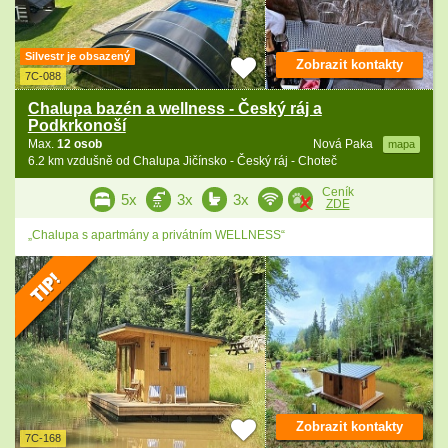
Silvestr je obsazený
Zobrazit kontakty
7C-088
Chalupa bazén a wellness - Český ráj a
Podkrkonoší
Max.
12 osob
Nová Paka
mapa
6.2 km vzdušně od Chalupa Jičínsko - Český ráj - Choteč
Ceník
5x
3x
3x
ZDE
„Chalupa s apartmány a privátním WELLNESS“
Zobrazit kontakty
7C-168