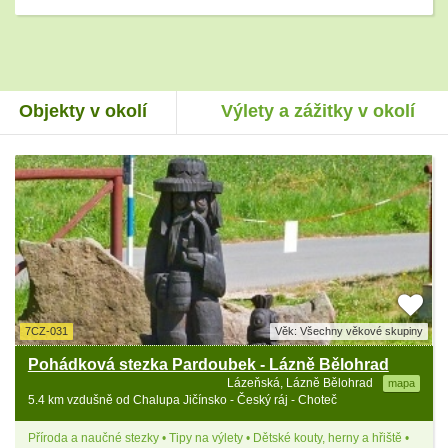
Objekty v okolí
Výlety a zážitky v okolí
7CZ-031
Věk: Všechny věkové skupiny
Pohádková stezka Pardoubek - Lázně Bělohrad
Lázeňská, Lázně Bělohrad
mapa
5.4 km vzdušně od Chalupa Jičínsko - Český ráj - Choteč
Příroda a naučné stezky • Tipy na výlety • Dětské kouty, herny a hřiště •