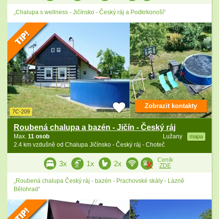
„Chalupa s wellness - Jičínsko - Český ráj a Podkrkonoší“
Zobrazit kontakty
7C-209
Roubená chalupa a bazén - Jičín - Český ráj
Max.
11 osob
Lužany
mapa
2.4 km vzdušně od Chalupa Jičínsko - Český ráj - Choteč
Ceník
3x
1x
2x
ZDE
„Roubená chalupa Český ráj - bazén - Prachovské skály - Lázně
Bělohrad“