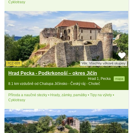
Cyklotrasy
7CZ-028
Věk: Všechny věkové skupiny
Hrad Pecka - Podkrkonoší – okres Jičín
Hrad 1, Pecka
mapa
8.1 km vzdušně od Chalupa Jičínsko - Český ráj - Choteč
Příroda a naučné stezky • Hrady, zámky, památky • Tipy na výlety •
Cyklotrasy