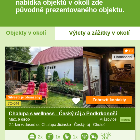
nabídka objektů v okolí zde
původně prezentovaného objektu.
Objekty v okolí
Výlety a zážitky v okolí
10
1 hodnocení
Silvestr je obsazený
Zobrazit kontakty
7C-044
Chalupa s wellness - Český ráj a Podkrkonoší
Max.
6 osob
Mlázovice
mapa
2.1 km vzdušně od Chalupa Jičínsko - Český ráj - Choteč
Ceník
2x
1x
1x
ZDE