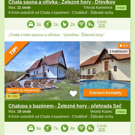
Chata sauna a vířivka - Železné hory - Dřevíkov
Max.
11 osob
Trhová Kamenice
mapa
9.9 km vzdušně od Chata s bazénem - Chotěboř - Žďárské vrchy
Ceník
3x
1x
2x
ZDE
„Chata s infra saunou a vířivkou - Vysočina - Železné hory.“
9.2
3 hodnocení
Silvestr je obsazený
Zobrazit kontakty
9C-011
Chalupa s bazénem - Železné hory - přehrada Seč
Max.
16 osob
Veselý Kopec
mapa
9.9 km vzdušně od Chata s bazénem - Chotěboř - Žďárské vrchy
Ceník
6x
7x
8x
ZDE