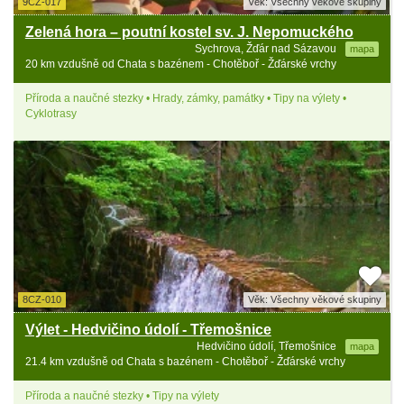
9CZ-017
Věk: Všechny věkové skupiny
Zelená hora – poutní kostel sv. J. Nepomuckého
Sychrova, Žďár nad Sázavou
mapa
20 km vzdušně od Chata s bazénem - Chotěboř - Žďárské vrchy
Příroda a naučné stezky • Hrady, zámky, památky • Tipy na výlety •
Cyklotrasy
8CZ-010
Věk: Všechny věkové skupiny
Výlet - Hedvičino údolí - Třemošnice
Hedvičino údolí, Třemošnice
mapa
21.4 km vzdušně od Chata s bazénem - Chotěboř - Žďárské vrchy
Příroda a naučné stezky • Tipy na výlety