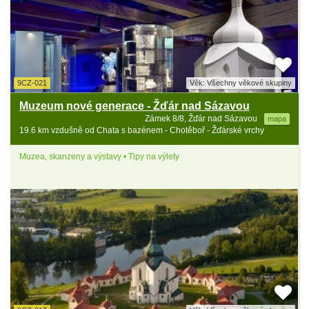
9CZ-021
Věk: Všechny věkové skupiny
Muzeum nové generace - Žďár nad Sázavou
Zámek 8/8, Žďár nad Sázavou
mapa
19.6 km vzdušně od Chata s bazénem - Chotěboř - Žďárské vrchy
Muzea, skanzeny a výstavy • Tipy na výlety