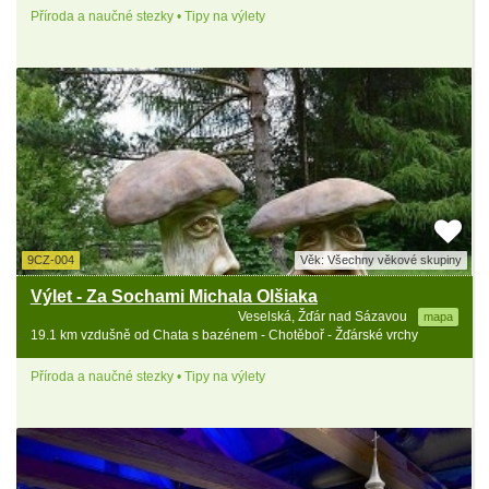
Příroda a naučné stezky • Tipy na výlety
9CZ-004
Věk: Všechny věkové skupiny
Výlet - Za Sochami Michala Olšiaka
Veselská, Žďár nad Sázavou
mapa
19.1 km vzdušně od Chata s bazénem - Chotěboř - Žďárské vrchy
Příroda a naučné stezky • Tipy na výlety