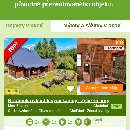
původně prezentovaného objektu.
Objekty v okolí
Výlety a zážitky v okolí
10
1 hodnocení
Zobrazit kontakty
9C-236
Roubenka s kachlovými kamny - Železné hory
Max.
6 osob
Chotěboř
mapa
0.1 km vzdušně od Chata s bazénem - Chotěboř - Žďárské vrchy
Ceník
2x
1x
1x
ZDE