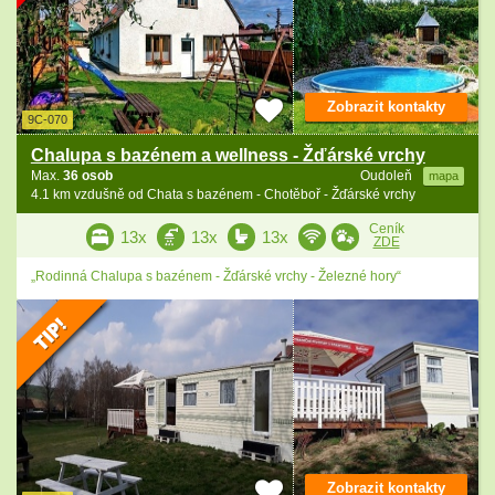
Zobrazit kontakty
9C-070
Chalupa s bazénem a wellness - Žďárské vrchy
Max.
36 osob
Oudoleň
mapa
4.1 km vzdušně od Chata s bazénem - Chotěboř - Žďárské vrchy
Ceník
13x
13x
13x
ZDE
„Rodinná Chalupa s bazénem - Žďárské vrchy - Železné hory“
Zobrazit kontakty