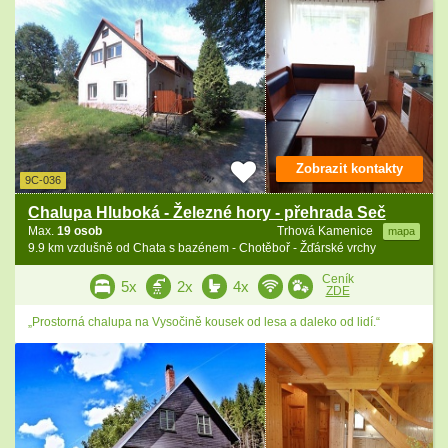
Zobrazit kontakty
9C-036
Chalupa Hluboká - Železné hory - přehrada Seč
Max.
19 osob
Trhová Kamenice
mapa
9.9 km vzdušně od Chata s bazénem - Chotěboř - Žďárské vrchy
Ceník
5x
2x
4x
ZDE
„Prostorná chalupa na Vysočině kousek od lesa a daleko od lidí.“