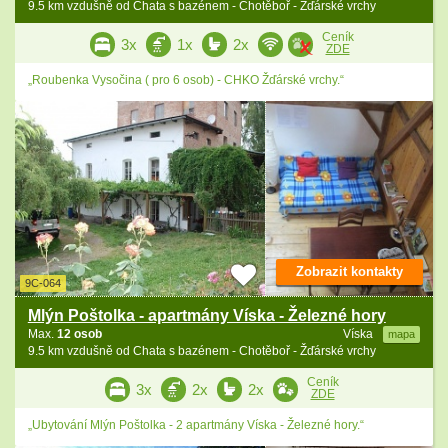
9.5 km vzdušně od Chata s bazénem - Chotěboř - Žďárské vrchy
Ceník
3x
1x
2x
ZDE
„Roubenka Vysočina ( pro 6 osob) - CHKO Žďárské vrchy.“
Zobrazit kontakty
9C-064
Mlýn Poštolka - apartmány Víska - Železné hory
Max.
12 osob
Víska
mapa
9.5 km vzdušně od Chata s bazénem - Chotěboř - Žďárské vrchy
Ceník
3x
2x
2x
ZDE
„Ubytování Mlýn Poštolka - 2 apartmány Víska - Železné hory.“