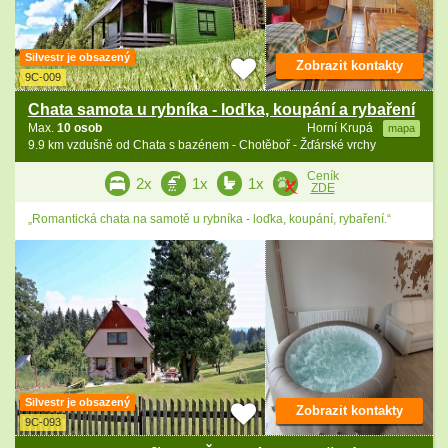
Silvestr je obsazený
Zobrazit kontakty
9C-009
Chata samota u rybníka - loďka, koupání a rybaření
Max.
10 osob
Horní Krupá
mapa
9.9 km vzdušně od Chata s bazénem - Chotěboř - Žďárské vrchy
Ceník
2x
1x
1x
ZDE
„Romantická chata na samotě u rybníka - loďka, koupání, rybaření.“
Silvestr je obsazený
Zobrazit kontakty
9C-093