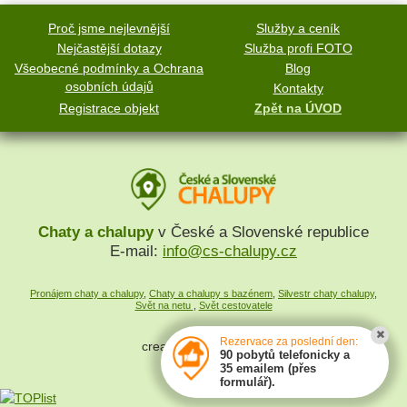
Proč jsme nejlevnější
Služby a ceník
Nejčastější dotazy
Služba profi FOTO
Všeobecné podmínky a Ochrana
Blog
osobních údajů
Kontakty
Registrace objekt
Zpět na ÚVOD
Chaty a chalupy
v České a Slovenské republice
E-mail:
info@cs-chalupy.cz
Pronájem chaty a chalupy
,
Chaty a chalupy s bazénem
,
Silvestr chaty chalupy
,
Svět na netu
,
Svět cestovatele
Rezervace za poslední den:
created by
SYMPACT
90 pobytů telefonicky a
35 emailem (přes
formulář).