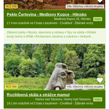
9CZ-028
Věk: Všechny věkové skupiny
Peklo Čertovina - Medkovy Kopce - Hlinsko
Medkovy Kopce 35, Hlinsko
mapa
17.4 km vzdušně od Chata s bazénem - Chotěboř - Žďárské vrchy
Zábavní parky • Muzea, skanzeny a výstavy • Tipy na výlety • Dětské
kouty, herny a hřiště • Restaurace, kavárny a cukrárny • Jeskyně...
9CZ-008
Věk: Všechny věkové skupiny
Rozštípená skála a strážce mamut
Hamry nad Sázavou, Hamry nad Sázavou
mapa
18.1 km vzdušně od Chata s bazénem - Chotěboř - Žďárské vrchy