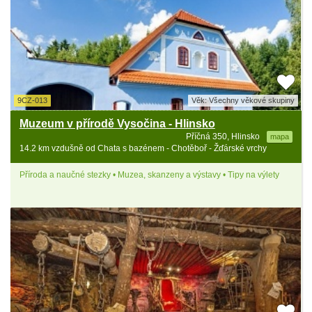
9CZ-013
Věk: Všechny věkové skupiny
Muzeum v přírodě Vysočina - Hlinsko
Příčná 350, Hlinsko
mapa
14.2 km vzdušně od Chata s bazénem - Chotěboř - Žďárské vrchy
Příroda a naučné stezky • Muzea, skanzeny a výstavy • Tipy na výlety