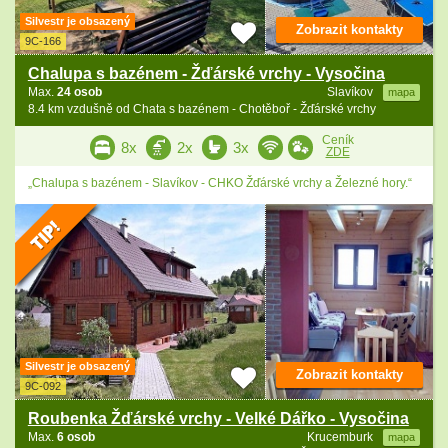
Silvestr je obsazený
Zobrazit kontakty
9C-166
Chalupa s bazénem - Žďárské vrchy - Vysočina
Max.
24 osob
Slavíkov
mapa
8.4 km vzdušně od Chata s bazénem - Chotěboř - Žďárské vrchy
Ceník
8x
2x
3x
ZDE
„Chalupa s bazénem - Slavíkov - CHKO Žďárské vrchy a Železné hory.“
Silvestr je obsazený
Zobrazit kontakty
9C-092
Roubenka Žďárské vrchy - Velké Dářko - Vysočina
Max.
6 osob
Krucemburk
mapa