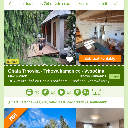
„Chalupa s bazénem v Železných horách - bazén, sauna a minifitness“
Zobrazit kontakty
9C-063
Chata Trhovka - Trhová kamenice - Vysočina
Max.
6 osob
Trhová Kamenice
mapa
10.5 km vzdušně od Chata s bazénem - Chotěboř - Žďárské vrchy
Ceník
4x
1x
1x
ZDE
„Chata Kateřina - les, klid, relax, pěší i cyklo turistika, houbaření“