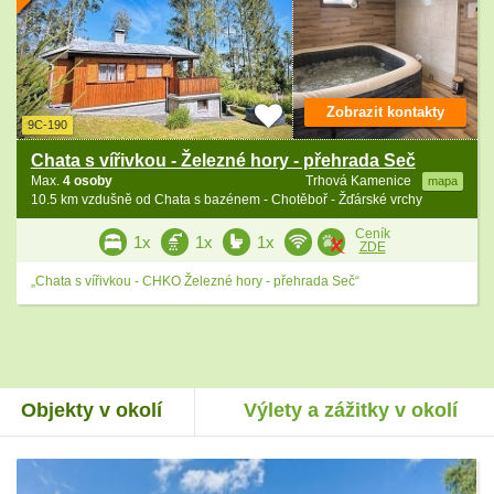
Zobrazit kontakty
9C-190
Chata s vířivkou - Železné hory - přehrada Seč
Max.
4 osoby
Trhová Kamenice
mapa
10.5 km vzdušně od Chata s bazénem - Chotěboř - Žďárské vrchy
Ceník
1x
1x
1x
ZDE
„Chata s vířivkou - CHKO Železné hory - přehrada Seč“
Objekty v okolí
Výlety a zážitky v okolí