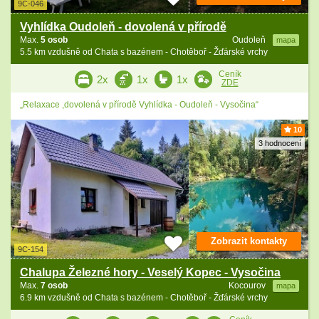
9C-046
Vyhlídka Oudoleň - dovolená v přírodě
Max.
5 osob
Oudoleň
mapa
5.5 km vzdušně od Chata s bazénem - Chotěboř - Žďárské vrchy
Ceník
2x
1x
1x
ZDE
„Relaxace ,dovolená v přírodě Vyhlídka - Oudoleň - Vysočina“
10
3 hodnocení
Zobrazit kontakty
9C-154
Chalupa Železné hory - Veselý Kopec - Vysočina
Max.
7 osob
Kocourov
mapa
6.9 km vzdušně od Chata s bazénem - Chotěboř - Žďárské vrchy