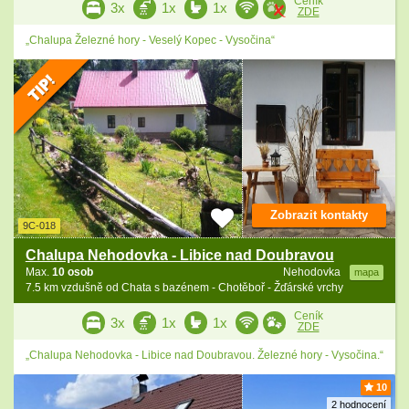
Ceník
3x
1x
1x
ZDE
„Chalupa Železné hory - Veselý Kopec - Vysočina“
Zobrazit kontakty
9C-018
Chalupa Nehodovka - Libice nad Doubravou
Max.
10 osob
Nehodovka
mapa
7.5 km vzdušně od Chata s bazénem - Chotěboř - Žďárské vrchy
Ceník
3x
1x
1x
ZDE
„Chalupa Nehodovka - Libice nad Doubravou. Železné hory - Vysočina.“
10
2 hodnocení