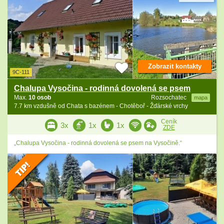
Zobrazit kontakty
9C-111
Chalupa Vysočina - rodinná dovolená se psem
Max.
10 osob
Rozsochatec
mapa
7.7 km vzdušně od Chata s bazénem - Chotěboř - Žďárské vrchy
Ceník
3x
1x
1x
ZDE
„Chalupa Vysočina - rodinná dovolená se psem na Vysočině.“