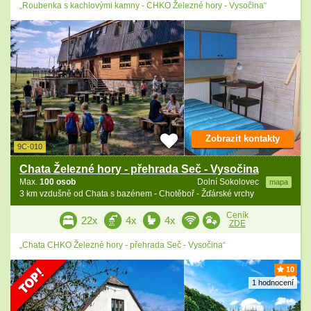
„Roubenka s kachlovými kamny - CHKO Železné hory - Vysočina“
Zobrazit kontakty
9C-010
Chata Železné hory - přehrada Seč - Vysočina
Max.
100 osob
Dolní Sokolovec
mapa
3 km vzdušně od Chata s bazénem - Chotěboř - Žďárské vrchy
Ceník
22x
4x
4x
ZDE
„Chata CHKO Železné hory - přehrada Seč - Vysočina“
10
1 hodnocení