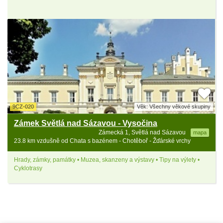
9CZ-020
Věk: Všechny věkové skupiny
Zámek Světlá nad Sázavou - Vysočina
Zámecká 1, Světlá nad Sázavou
mapa
23.8 km vzdušně od Chata s bazénem - Chotěboř - Žďárské vrchy
Hrady, zámky, památky • Muzea, skanzeny a výstavy • Tipy na výlety •
Cyklotrasy