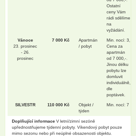
Ostatní
ceny Vám
rádi sdělíme
na
vyžádání.
Vánoce
7 000 Kč
Apartmán
Min. nocí: 3,
23. prosinec
/ pobyt
Cena za
- 26.
apartmán
prosinec
od 7 000,-.
Jinou délku
pobytu lze
domluvit
individuálně,
dle
poptávek.
SILVESTR
110 000 Kč
Objekt /
Min. nocí: 7
týden
Doplňující informace
V letní/zimní sezóně
upřednostňujeme týdenní pobyty. Víkendový pobyt pouze
mimo sezonu nebo při neúplné obsazenosti objektu.