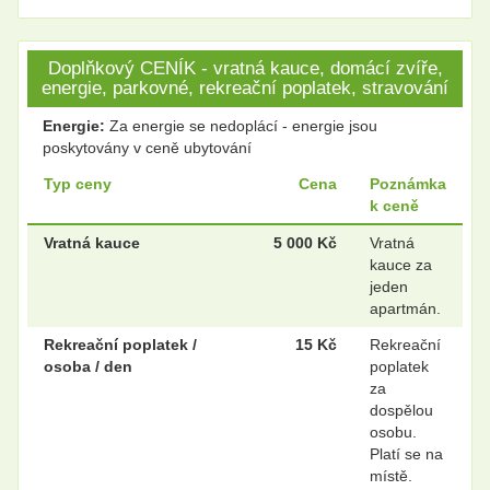
Doplňkový CENÍK - vratná kauce, domácí zvíře,
energie, parkovné, rekreační poplatek, stravování
Energie:
Za energie se nedoplácí - energie jsou
poskytovány v ceně ubytování
Typ ceny
Cena
Poznámka
k ceně
Vratná kauce
5 000 Kč
Vratná
kauce za
jeden
apartmán.
Rekreační poplatek /
15 Kč
Rekreační
osoba / den
poplatek
za
dospělou
osobu.
Platí se na
místě.