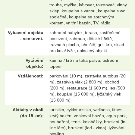
trouba, myčka, kávovar, toustovač, vinný
sklep, koupelna s vanou, koupelna s wc
společné, koupelna se sprchovým
koutem, vnitřní bazén, TV, rádio
Vybavení objektu
zahradní nábytek, terasa, zastřešené
- venkovní:
posezení, zahrada, dětské hřiště,
travnatá plocha, ohniště, gril, krb, sklad
pro kola/ lyže, oplocený objekt
Vytápění
kamna / krb na tuhá paliva, ústřední
objektu:
topení
Vzdálenosti:
parkování (10 m), zastávka autobus (20
m), zastávka vlak (2 800 m), obchod
(200 m), restaurace (1 600 m), les (500
m), koupání (15 000 m), lyžařský vlek
(15 000 m)
Aktivity v okolí
turistika, cykloturistika, wellness, fitnes,
(do 15 km):
krytý bazén, venkovní bazén, aqua park,
houbaření, tenis, koloběžky, bruslení (in-
line léto), bruslení (led - zima), lyžování,
bowling