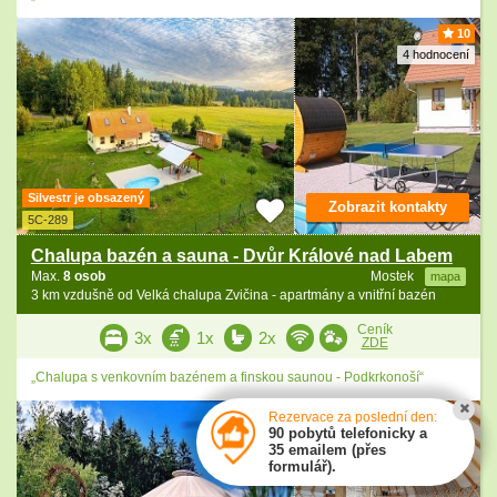
10
4 hodnocení
Silvestr je obsazený
Zobrazit kontakty
5C-289
Chalupa bazén a sauna - Dvůr Králové nad Labem
Max.
8 osob
Mostek
mapa
3 km vzdušně od Velká chalupa Zvičina - apartmány a vnitřní bazén
Ceník
3x
1x
2x
ZDE
„Chalupa s venkovním bazénem a finskou saunou - Podkrkonoší“
Rezervace za poslední den:
90 pobytů telefonicky a
35 emailem (přes
formulář).