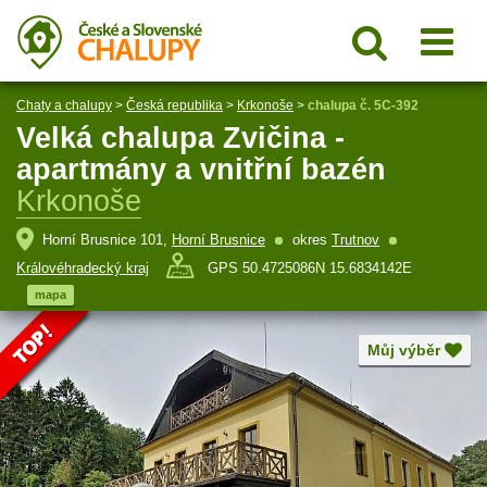
Chaty a chalupy
>
Česká republika
>
Krkonoše
>
chalupa č. 5C-392
Velká chalupa Zvičina -
apartmány a vnitřní bazén
Krkonoše
Horní Brusnice 101,
Horní Brusnice
okres
Trutnov
Královéhradecký kraj
GPS 50.4725086N 15.6834142E
mapa
Můj výběr