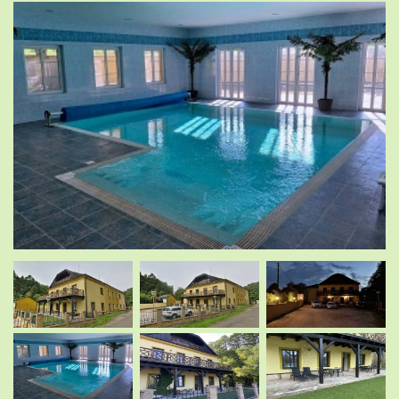
.
.
.
.