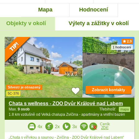
Mapa
Hodnocení
Objekty v okolí
Výlety a zážitky v okolí
2.9
1 hodnocení
Silvestr je obsazený
Zobrazit kontakty
5C-376
Chata s wellness - ZOO Dvůr Králové nad Labem
Max.
9 osob
Třebihošť
mapa
1.8 km vzdušně od Velká chalupa Zvičina - apartmány a vnitřní bazén
Ceník
4x
2x
3x
ZDE
„Chata s vířivkou a saunou - Zvičina - ZOO Dvůr Králové nad Labem“