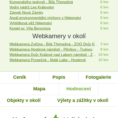
Komenského jeskyně - Bílá Třemešná
6 km
Vodní nádrž Les Království
6 km
Zámek Nové Zámky
6 km
Areál environmentální výchovy v Hájemství
6 km
Vyhlídková věž Hájemství
6 km
Kostel sv. Víta Borovnice
6 km
Webkamery v okolí
Webkamera Zvičina - Bílá Třemešná - ZOO Dvůr Králové nad Labem
3 km
Webkamera Hostinné náměstí - Pilníkov - Trutnov
8 km
Webkamera Dvůr Králové nad Labem náměstí - ZOO Dvůr Králové
10 km
Webkamera Prosečné - Malé Labe - Hostinné
10 km
Ceník
Popis
Fotogalerie
Mapa
Hodnocení
Objekty v okolí
Výlety a zážitky v okolí