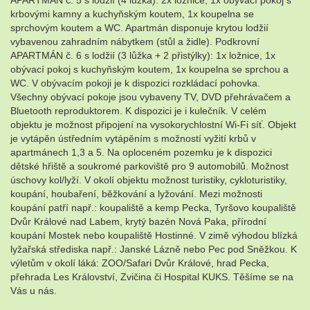
APARTMÁN č. 5 s lodžií (4 lůžka): 2x ložnice, 1x obývací pokoj s
krbovými kamny a kuchyňským koutem, 1x koupelna se
sprchovým koutem a WC. Apartmán disponuje krytou lodžií
vybavenou zahradním nábytkem (stůl a židle). Podkrovní
APARTMÁN č. 6 s lodžií (3 lůžka + 2 přistýlky): 1x ložnice, 1x
obývací pokoj s kuchyňským koutem, 1x koupelna se sprchou a
WC. V obývacím pokoji je k dispozici rozkládací pohovka.
Všechny obývací pokoje jsou vybaveny TV, DVD přehrávačem a
Bluetooth reproduktorem. K dispozici je i kulečník. V celém
objektu je možnost připojení na vysokorychlostní Wi-Fi síť. Objekt
je vytápěn ústředním vytápěním s možností vyžití krbů v
apartmánech 1,3 a 5. Na oploceném pozemku je k dispozici
dětské hřiště a soukromé parkoviště pro 9 automobilů. Možnost
úschovy kol/lyží. V okolí objektu možnost turistiky, cykloturistiky,
koupání, houbaření, běžkování a lyžování. Mezi možnosti
koupání patří např.: koupaliště a kemp Pecka, Tyršovo koupaliště
Dvůr Králové nad Labem, krytý bazén Nová Paka, přírodní
koupání Mostek nebo koupaliště Hostinné. V zimě výhodou blízká
lyžařská střediska např.: Janské Lázně nebo Pec pod Sněžkou. K
výletům v okolí láká: ZOO/Safari Dvůr Králové, hrad Pecka,
přehrada Les Království, Zvičina či Hospital KUKS. Těšíme se na
Vás u nás.