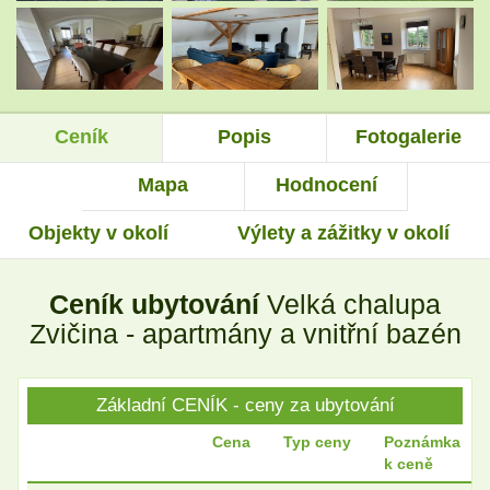
.
.
Ceník
Popis
Fotogalerie
.
.
Mapa
Hodnocení
Objekty v okolí
Výlety a zážitky v okolí
.
.
Ceník ubytování
Velká chalupa
.
.
Zvičina - apartmány a vnitřní bazén
Základní CENÍK - ceny za ubytování
.
.
Cena
Typ ceny
Poznámka
k ceně