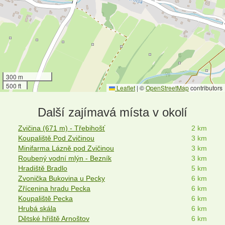
300 m
500 ft
Leaflet
|
©
OpenStreetMap
contributors
Další zajímavá místa v okolí
Zvičina (671 m) - Třebihošť
2 km
Koupaliště Pod Zvičinou
3 km
Minifarma Lázně pod Zvičinou
3 km
Roubený vodní mlýn - Bezník
3 km
Hradiště Bradlo
5 km
Zvonička Bukovina u Pecky
6 km
Zřícenina hradu Pecka
6 km
Koupaliště Pecka
6 km
Hrubá skála
6 km
Dětské hřiště Arnoštov
6 km