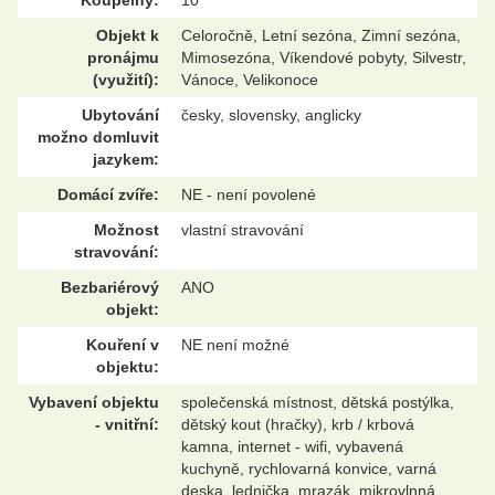
Objekt k
Celoročně, Letní sezóna, Zimní sezóna,
pronájmu
Mimosezóna, Víkendové pobyty, Silvestr,
(využití):
Vánoce, Velikonoce
Ubytování
česky, slovensky, anglicky
možno domluvit
jazykem:
Domácí zvíře:
NE - není povolené
Možnost
vlastní stravování
stravování:
Bezbariérový
ANO
objekt:
Kouření v
NE není možné
objektu:
Vybavení objektu
společenská místnost, dětská postýlka,
- vnitřní:
dětský kout (hračky), krb / krbová
kamna, internet - wifi, vybavená
kuchyně, rychlovarná konvice, varná
deska, lednička, mrazák, mikrovlnná