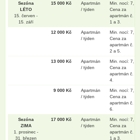
.
.
Sezóna
15 000 Kč
Apartmán
Min. nocí: 7,
LÉTO
/ týden
Cena za
15. červen -
apartmán č.
15. září
1 a 3.
.
.
12 000 Kč
Apartmán
Min. nocí: 7,
/ týden
Cena za
apartmán č.
2 a 5.
.
.
13 000 Kč
Apartmán
Min. nocí: 7,
/ týden
Cena za
apartmán č.
.
.
4.
9 000 Kč
Apartmán
Min. nocí: 7,
/ týden
Cena za
apartmán č.
.
.
6.
Sezóna
17 000 Kč
Apartmán
Min. nocí: 7,
ZIMA
/ týden
Cena za
.
.
1. prosinec -
apartmán č.
31. březen
1 a 3.