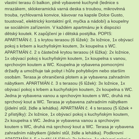
vlastní terasu či balkon, plně vybavené kuchyně (lednice s
mrazákem, sklokeramická varná deska s troubou, mikrovlnná
trouba, rychlovarná konvice, kávovar na kapsle Dolce Gusto,
toustovač, elektrický kontaktní gril, myčka a nádobí) a koupelny
se sociálním zařízením. V každém apartmánu je k dispozici
dětský koutek. K zapůjčení je i dětská postýlka. POPIS:
APARTMÁN č. 1 s krytou terasou (6 lůžek): 3x ložnice, 1x obývací
pokoj s krbem a kuchyňským koutem, 3x koupelna s WC.
APARTMÁN č. 2 s částečně krytou terasou (4 lůžka): 2x ložnice,
1x obývací pokoj s kuchyňským koutem, 1x koupelna s vanou,
sprchovým koutem a WC. Koupelna je vybavena pomocnými
držadly a umožňuje tak pobyt i hůře pohyblivým nebo starším
osobám. Terasa je ohraničená plotem a je vybavena zahradním
nábytkem. APARTMÁN č. 3 s terasou (6 lůžek): 3x ložnice, 1x
obývací pokoj s krbem a kuchyňským koutem, 2x koupelna s WC.
Jedna je vybavena vanou a sprchovým koutem s WC, druhá má
sprchový kout a WC. Terasa je vybavena zahradním nábytkem
(jídelní stůl, židle a lehátka). APARTMÁN č. 4 s terasou (5 lůžek +
2 přistýlky): 2x ložnice, 1x obývací pokoj s kuchyňským koutem,
2x koupelna s WC. Jedna je vybavena vanou a sprchovým
koutem s WC, druhá má sprchový kout a WC. Terasa je vybavena
zahradním nábytkem (jídelní stůl, židle a lehátka). Podkrovní