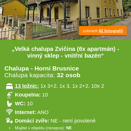
zobrazit
42 fotografií
„Velká chalupa Zvičina (6x apartmán) -
vinný sklep - vnitřní bazén“
Chalupa - Horní Brusnice
Chalupa kapacita:
32 osob
13 ložnic:
1x 3+2, 1x 3, 1x 2+2, 10x 2
Koupelna:
10
WC:
10
Internet:
ANO
Domácí zvíře:
NE - není povolené
Majitel v objektu (recepce):
NE