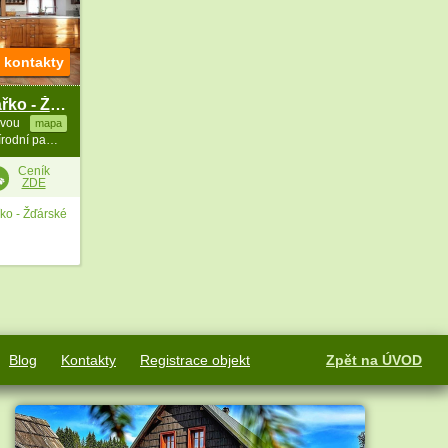
t kontakty
Chalupa s bazénem - Velké Dářko - Žďárské vrchy
avou
mapa
115.4 km vzdušně od Břestecká skála - přírodní památka
Ceník
ZDE
ko - Žďárské
Blog
Kontakty
Registrace objekt
Zpět na ÚVOD