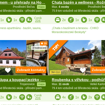
Chata s bazénem - u přehrady na Horní Bečvě
Prostřední Bečva
Max.
4 osoby
Prostřední B
mapa
75.9 km vzdušně od Břestecká skála - přírodní památka
Ceník
1x
1x
2x
1x
1x
ZDE
lness apartmánu - bazén, sauna,
„Chata s bazénem a terasou - CHKO
Moravskoslezské Beskydy“
10
3 hodnocení
Zobrazit kontakty
Zobrazi
3M-010
Wellness chalupa a koupací jezírko - Radhošť
Trojanovice
Max.
11 osob
Velké Karl
mapa
79.1 km vzdušně od Břestecká skála - přírodní památka
Ceník
2x
2x
4x
1x
2x
ZDE