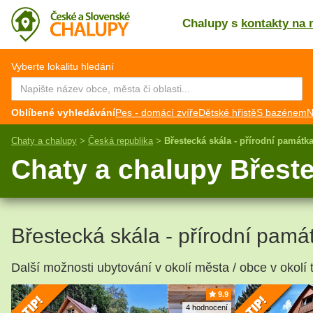
Chalupy s
kontakty na 
CZ
EN
Vyberte lokalitu hledání
Oblíbené vyhledávání
Pes - domácí zvíře
Dětské hřistě
S bazénem
N
Chaty a chalupy
>
Česká republika
>
Břestecká skála - přírodní památk
Chaty a chalupy Břeste
Břestecká skála - přírodní pamá
Další možnosti ubytování v okolí města / obce v okolí t
9.9
4 hodnocení