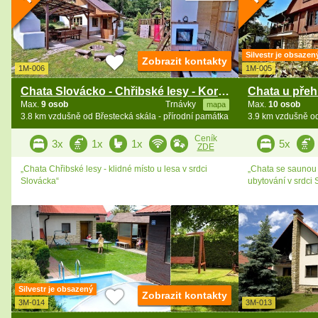
Silvestr je obsazen
Zobrazit kontakty
1M-006
1M-005
Chata Slovácko - Chřibské lesy - Koryčany
Max.
9 osob
Trnávky
Max.
10 osob
mapa
3.8 km vzdušně od Břestecká skála - přírodní památka
3.9 km vzdušně od
Ceník
3x
1x
1x
5x
ZDE
„Chata Chřibské lesy - klidné místo u lesa v srdci
„Chata se saunou 
Slovácka“
ubytování v srdci 
Silvestr je obsazený
Zobrazit kontakty
3M-014
3M-013