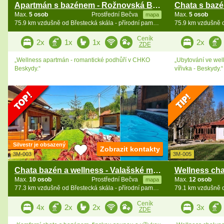
Apartmán s bazénem - Rožnovská Bečva - Beskydy
Max.
5 osob
Prostřední Bečva
Max.
5 osob
mapa
75.9 km vzdušně od Břestecká skála - přírodní památka
Ceník
2x
1x
1x
2x
ZDE
„Wellness apartmán - romantické podhůří v CHKO
„Ubytování ve wel
Beskydy.“
vířivka - Beskydy.“
Silvestr je obsazený
Zobrazit kontakty
3M-003
3M-005
Chata bazén a wellness - Valašské muzeum v přírodě
Max.
10 osob
Prostřední Bečva
Max.
12 osob
mapa
77.3 km vzdušně od Břestecká skála - přírodní památka
Ceník
4x
2x
2x
3x
ZDE