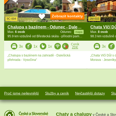
Zobrazit kontakty
9C-004
2M-015
Chalupa s bazénem - Odunec - Dalešice - Vysočina
Max.
6 osob
Odunec
Max.
8 osob
mapa
95.9 km vzdušně od Břestecká skála - přírodní památka
Ceník
3x
1x
1x
3x
ZDE
„Chalupa s bazénem na zahradě - Dalešická
„Chata Vlčí Důl s
přehrada - Vysočina“
Morava - Jeseníky
Proč jsme nejlevnější
Služby a ceník
Nejčastější dotazy
Sl
Chaty a chalupy
v České a Slo