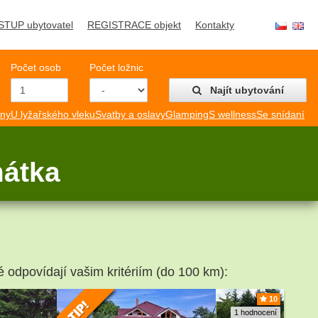
STUP ubytovatel
REGISTRACE objekt
Kontakty
Počet osob
Počet ložnic
Najít ubytování
mny
U lyžařského vleku
Svatby a oslavy
Glamping
S wellness
Se snídaní
mátka
é odpovídají vašim kritériím (do 100 km):
10
1 hodnocení