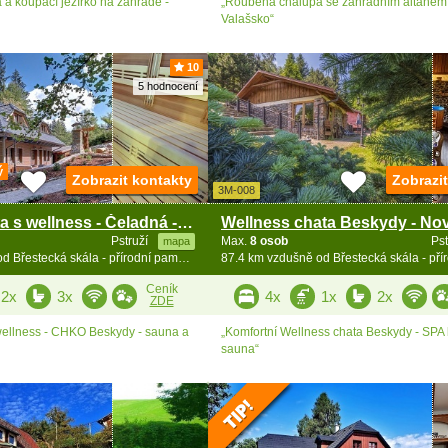
 a koupací jezírko na zahradě -
„Roubená chalupa se zahradním altánem a
Valašsko“
10
5 hodnocení
ý
Zobrazit kontakty
Zobrazi
3M-008
Luxusní chata s wellness - Čeladná - Beskydy
Pstruží
Max.
8 osob
Ps
mapa
87.4 km vzdušně od Břestecká skála - přírodní památka
Ceník
2x
3x
4x
1x
2x
ZDE
wellness - CHKO Beskydy - sauna a
„Komfortní Wellness chata Beskydy - SPA
sauna“