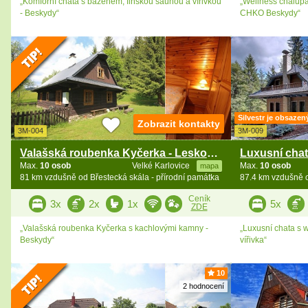
„Komforní chata s bazénem, finskou saunou a vířivkou
„Wellness chalupa
- Beskydy“
CHKO Beskydy“
Silvestr je obsazen
Zobrazit kontakty
3M-004
3M-009
Valašská roubenka Kyčerka - Leskové - Beskydy
Max.
10 osob
Velké Karlovice
Max.
10 osob
mapa
81 km vzdušně od Břestecká skála - přírodní památka
Ceník
3x
2x
1x
5x
ZDE
„Valašská roubenka Kyčerka s kachlovými kamny -
„Luxusní chata s 
Beskydy“
vířivka“
10
2 hodnocení