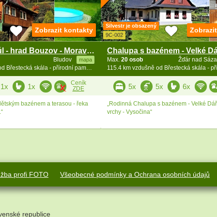
Silvestr je obsazený
Zobrazit kontakty
Zobrazi
9C-002
Chata Vlčí Důl - hrad Bouzov - Morava - Jeseníky
Bludov
Max.
20 osob
Žďár nad Sáz
mapa
98.3 km vzdušně od Břestecká skála - přírodní památka
Ceník
1x
1x
5x
5x
6x
ZDE
 dětským bazénem a terasou - řeka
„Rodinná Chalupa s bazénem - Velké Dář
.“
vrchy - Vysočina“
užba profi FOTO
Všeobecné podmínky a Ochrana osobních údajů
venské republice