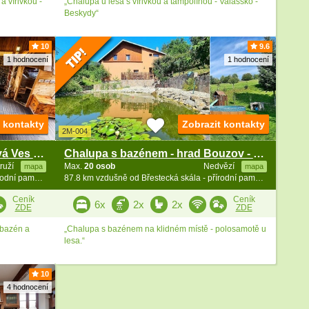
 vířivkou -
„Chalupa u lesa s vířivkou a tampolínou - Valašsko -
Beskydy“
10
9.6
1 hodnocení
1 hodnocení
t kontakty
Zobrazit kontakty
2M-004
Wellness chata Beskydy - Nová Ves - Čeladná
Chalupa s bazénem - hrad Bouzov - Šumperk
truží
Max.
20 osob
Nedvězí
mapa
mapa
87.4 km vzdušně od Břestecká skála - přírodní památka
87.8 km vzdušně od Břestecká skála - přírodní památka
Ceník
Ceník
6x
2x
2x
ZDE
ZDE
 bazén a
„Chalupa s bazénem na klidném místě - polosamotě u
lesa.“
10
4 hodnocení