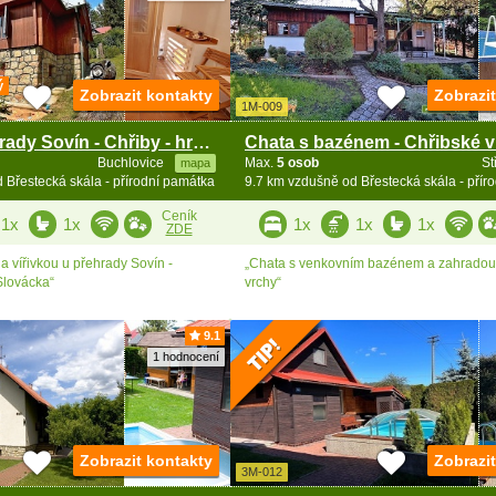
ý
Zobrazit kontakty
Zobrazi
1M-009
Chata u přehrady Sovín - Chřiby - hrad Buchlov
Buchlovice
Max.
5 osob
St
mapa
 Břestecká skála - přírodní památka
9.7 km vzdušně od Břestecká skála - přír
Ceník
1x
1x
1x
1x
1x
ZDE
a vířivkou u přehrady Sovín -
„Chata s venkovním bazénem a zahradou 
Slovácka“
vrchy“
9.1
1 hodnocení
Zobrazit kontakty
Zobrazi
3M-012