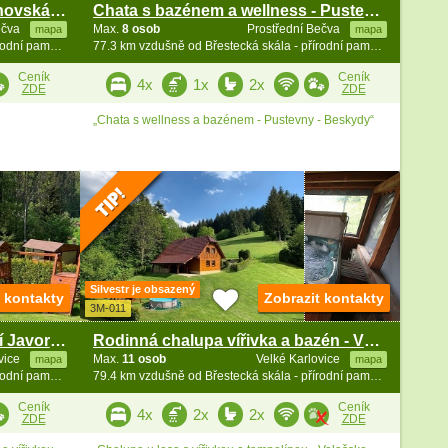
Chata bazén a wellness - Rožnovská Bečva - Beskydy
Chata s bazénem a wellness - Pustevny - Beskydy
ečva
Max.
8 osob
Prostřední Bečva
mapa
mapa
75.9 km vzdušně od Břestecká skála - přírodní památka
77.3 km vzdušně od Břestecká skála - přírodní památka
Ceník
Ceník
4x
1x
2x
ZDE
ZDE
„Chata s wellness a bazénem - Pustevny - Beskydy“
Silvestr je obsazený
t kontakty
Zobrazit kontakty
3M-011
Roubenka s vířivkou - podhůří Javorníků a Beskyd
Rodinná chalupa vířivka a bazén - Vsetínská Bečva
ovice
Max.
11 osob
Velké Karlovice
mapa
mapa
79.4 km vzdušně od Břestecká skála - přírodní památka
79.4 km vzdušně od Břestecká skála - přírodní památka
Ceník
Ceník
4x
2x
2x
ZDE
ZDE