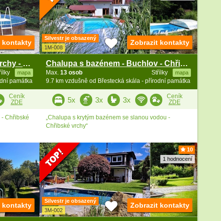
Silvestr je obsazený
t kontakty
Zobrazit kontakty
1M-008
Chata s bazénem - Chřibské vrchy - Koryčany
Chalupa s bazénem - Buchlov - Chřibské vrchy
řílky
Max.
13 osob
Střílky
mapa
mapa
odní památka
9.7 km vzdušně od Břestecká skála - přírodní památka
Ceník
Ceník
5x
3x
3x
ZDE
ZDE
- Chřibské
„Chalupa s krytým bazénem se slanou vodou -
Chřibské vrchy“
10
1 hodnocení
Silvestr je obsazený
t kontakty
Zobrazit kontakty
3M-002