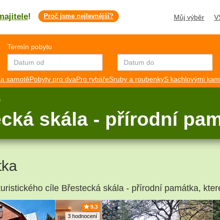
majitele
!
Proč jsme nejlevnější?
Můj výběr
V
Termín pobytu
a samotě
Pobyty pro dva
Pro rybáře
Sruby a roubenky
S kachlovými ka
a
cká skála - přírodní pa
tka
uristického cíle Břestecká skála - přírodní památka, kter
9.3
3 hodnocení