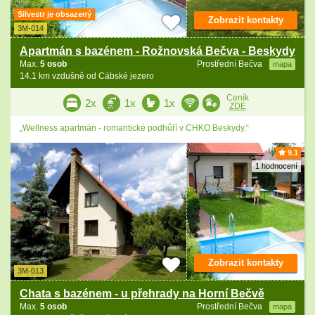
Silvestr je obsazený
Zobrazit kontakty
3M-014
Apartmán s bazénem - Rožnovská Bečva - Beskydy
Max.
5 osob
Prostřední Bečva
mapa
14.1 km vzdušně od Cábské jezero
Ceník
2x
1x
1x
ZDE
„Wellness apartmán - romantické podhůří v CHKO Beskydy.“
9.1
1 hodnocení
Zobrazit kontakty
3M-013
Chata s bazénem - u přehrady na Horní Bečvě
Max.
5 osob
Prostřední Bečva
mapa