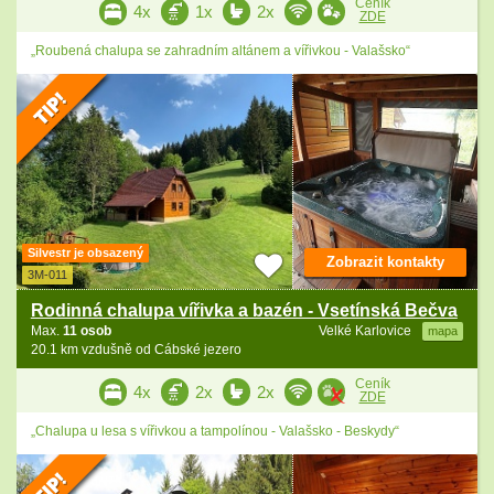
Ceník
4x
1x
2x
ZDE
„Roubená chalupa se zahradním altánem a vířivkou - Valašsko“
Silvestr je obsazený
Zobrazit kontakty
3M-011
Rodinná chalupa vířivka a bazén - Vsetínská Bečva
Max.
11 osob
Velké Karlovice
mapa
20.1 km vzdušně od Cábské jezero
Ceník
4x
2x
2x
ZDE
„Chalupa u lesa s vířivkou a tampolínou - Valašsko - Beskydy“