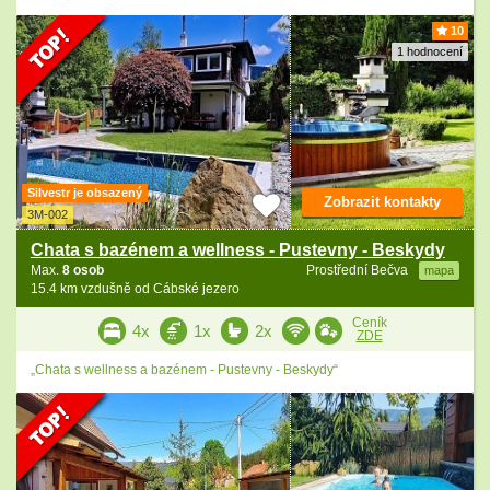
10
1 hodnocení
Silvestr je obsazený
Zobrazit kontakty
3M-002
Chata s bazénem a wellness - Pustevny - Beskydy
Max.
8 osob
Prostřední Bečva
mapa
15.4 km vzdušně od Cábské jezero
Ceník
4x
1x
2x
ZDE
„Chata s wellness a bazénem - Pustevny - Beskydy“