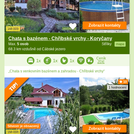
Zobrazit kontakty
1M-009
Chata s bazénem - Chřibské vrchy - Koryčany
Max.
5 osob
Střílky
mapa
68.3 km vzdušně od Cábské jezero
Ceník
1x
1x
1x
ZDE
„Chata s venkovním bazénem a zahradou - Chřibské vrchy“
10
1 hodnocení
Silvestr je obsazený
Zobrazit kontakty
1M-008