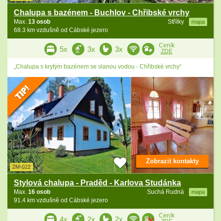
Chalupa s bazénem - Buchlov - Chřibské vrchy
Max.
13 osob
Střílky
mapa
68.3 km vzdušně od Cábské jezero
Ceník
5x
3x
3x
ZDE
„Chalupa s krytým bazénem se slanou vodou - Chřibské vrchy“
Zobrazit kontakty
2M-022
Stylová chalupa - Praděd - Karlova Studánka
Max.
16 osob
Suchá Rudná
mapa
91.4 km vzdušně od Cábské jezero
Ceník
4x
2x
2x