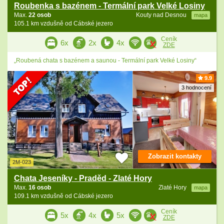
Roubenka s bazénem - Termální park Velké Losiny
Max.
22 osob
Kouty nad Desnou
mapa
105.1 km vzdušně od Cábské jezero
Ceník
6x
2x
4x
ZDE
„Roubená chata s bazénem a saunou - Termální park Velké Losiny“
9.9
3 hodnocení
Zobrazit kontakty
2M-023
Chata Jeseníky - Praděd - Zlaté Hory
Max.
16 osob
Zlaté Hory
mapa
109.1 km vzdušně od Cábské jezero
Ceník
5x
4x
5x
ZDE