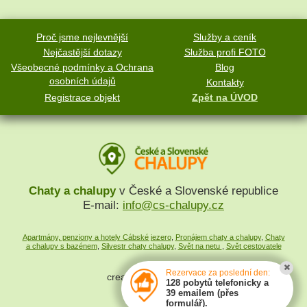
Proč jsme nejlevnější
Služby a ceník
Nejčastější dotazy
Služba profi FOTO
Všeobecné podmínky a Ochrana
Blog
osobních údajů
Kontakty
Registrace objekt
Zpět na ÚVOD
Chaty a chalupy
v České a Slovenské republice
E-mail:
info@cs-chalupy.cz
Apartmány, penziony a hotely Cábské jezero
,
Pronájem chaty a chalupy
,
Chaty
a chalupy s bazénem
,
Silvestr chaty chalupy
,
Svět na netu
,
Svět cestovatele
Rezervace za poslední den:
created by
SYMPACT
128 pobytů telefonicky a
39 emailem (přes
formulář).