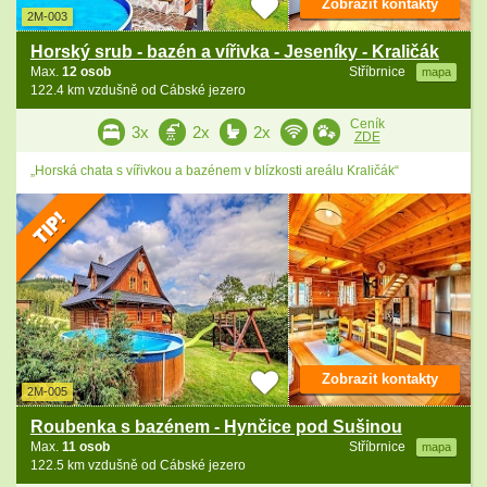
Zobrazit kontakty
2M-003
Horský srub - bazén a vířivka - Jeseníky - Kraličák
Max.
12 osob
Stříbrnice
mapa
122.4 km vzdušně od Cábské jezero
Ceník
3x
2x
2x
ZDE
„Horská chata s vířivkou a bazénem v blízkosti areálu Kraličák“
Zobrazit kontakty
2M-005
Roubenka s bazénem - Hynčice pod Sušinou
Max.
11 osob
Stříbrnice
mapa
122.5 km vzdušně od Cábské jezero