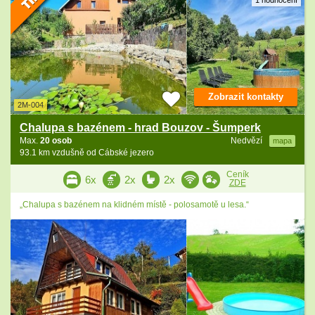
1 hodnocení
Zobrazit kontakty
2M-004
Chalupa s bazénem - hrad Bouzov - Šumperk
Max.
20 osob
Nedvězí
mapa
93.1 km vzdušně od Cábské jezero
Ceník
6x
2x
2x
ZDE
„Chalupa s bazénem na klidném místě - polosamotě u lesa.“