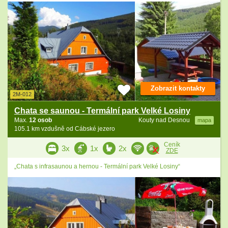
Zobrazit kontakty
2M-012
Chata se saunou - Termální park Velké Losiny
Max.
12 osob
Kouty nad Desnou
mapa
105.1 km vzdušně od Cábské jezero
Ceník
3x
1x
2x
ZDE
„Chata s infrasaunou a hernou - Termální park Velké Losiny“