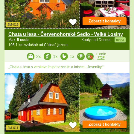
Zobrazit kontakty
2M-013
Chata u lesa - Červenohorské Sedlo - Velké Losiny
Max.
5 osob
Kouty nad Desnou
mapa
105.1 km vzdušně od Cábské jezero
Ceník
2x
1x
1x
ZDE
„Chata u lesa s venkovním posezením a krbem - Jeseníky.“
Zobrazit kontakty
2M-011