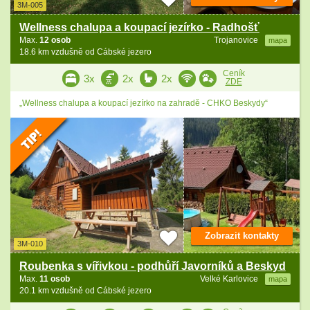
3M-005
Wellness chalupa a koupací jezírko - Radhošť
Max.
12 osob
Trojanovice
mapa
18.6 km vzdušně od Cábské jezero
Ceník
3x
2x
2x
ZDE
„Wellness chalupa a koupací jezírko na zahradě - CHKO Beskydy“
Zobrazit kontakty
3M-010
Roubenka s vířivkou - podhůří Javorníků a Beskyd
Max.
11 osob
Velké Karlovice
mapa
20.1 km vzdušně od Cábské jezero