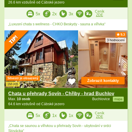
26.6 km vzdušně od Cábské jezero
Ceník
5x
2x
3x
ZDE
„Luxusní chata s wellness - CHKO Beskydy - sauna a vířivka“
9.3
3 hodnocení
Silvestr je obsazený
Zobrazit kontakty
1M-005
Chata u přehrady Sovín - Chřiby - hrad Buchlov
Max.
10 osob
Buchlovice
mapa
64.6 km vzdušně od Cábské jezero
Ceník
5x
1x
1x
ZDE
„Chata se saunou a vířivkou u přehrady Sovín - ubytování v srdci
Slovácka“