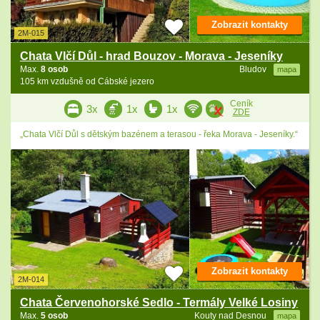
Zobrazit kontakty
2M-015
Chata Vlčí Důl - hrad Bouzov - Morava - Jeseníky
Max.
8 osob
Bludov
mapa
105 km vzdušně od Cábské jezero
Ceník
3x
1x
1x
ZDE
„Chata Vlčí Důl s dětským bazénem a terasou - řeka Morava - Jeseníky.“
Zobrazit kontakty
2M-014
Chata Červenohorské Sedlo - Termály Velké Losiny
Max.
5 osob
Kouty nad Desnou
mapa