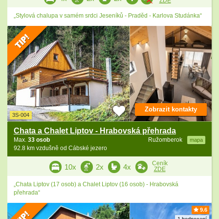
ZDE
„Stylová chalupa v samém srdci Jeseníků - Praděd - Karlova Studánka“
Zobrazit kontakty
3S-004
Chata a Chalet Liptov - Hrabovská přehrada
Max.
33 osob
Ružomberok
mapa
92.8 km vzdušně od Cábské jezero
Ceník
10x
2x
4x
ZDE
„Chata Liptov (17 osob) a Chalet Liptov (16 osob) - Hrabovská
přehrada“
9.6