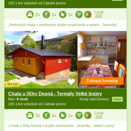
105.1 km vzdušně od Cábské jezero
Ceník
2x
1x
1x
ZDE
„Rekreační chata s venkovním krytým posezením a krbem - Jeseníky.“
Zobrazit kontakty
2M-016
Chata u říčky Desná - Termály Velké losiny
Max.
8 osob
Kouty nad Desnou
mapa
105.1 km vzdušně od Cábské jezero
Ceník
2x
1x
1x
ZDE
„Chata u říčky Desná s krytým posezením - Jeseníky - Velké Losiny“