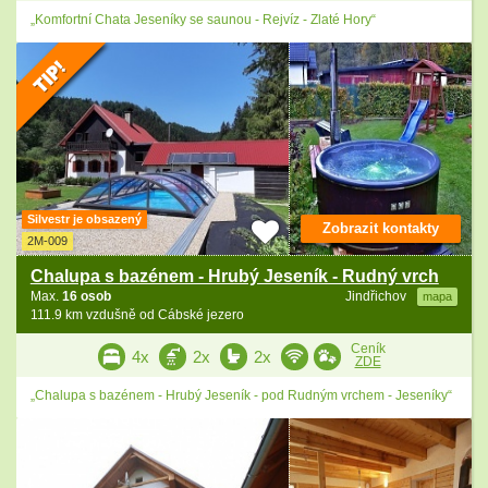
„Komfortní Chata Jeseníky se saunou - Rejvíz - Zlaté Hory“
Silvestr je obsazený
Zobrazit kontakty
2M-009
Chalupa s bazénem - Hrubý Jeseník - Rudný vrch
Max.
16 osob
Jindřichov
mapa
111.9 km vzdušně od Cábské jezero
Ceník
4x
2x
2x
ZDE
„Chalupa s bazénem - Hrubý Jeseník - pod Rudným vrchem - Jeseníky“