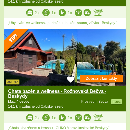
14.1 km vzdušně od Cábské jezero
Ceník
2x
1x
1x
ZDE
„Ubytování ve wellness apartmánu - bazén, sauna, vířivka - Beskydy.“
Zobrazit kontakty
3M-012
Chata bazén a wellness - Rožnovská Bečva -
Beskydy
Max.
4 osoby
Prostřední Bečva
mapa
14.1 km vzdušně od Cábské jezero
Ceník
2x
1x
1x
ZDE
„Chata s bazénem a terasou - CHKO Moravskoslezské Beskydy“