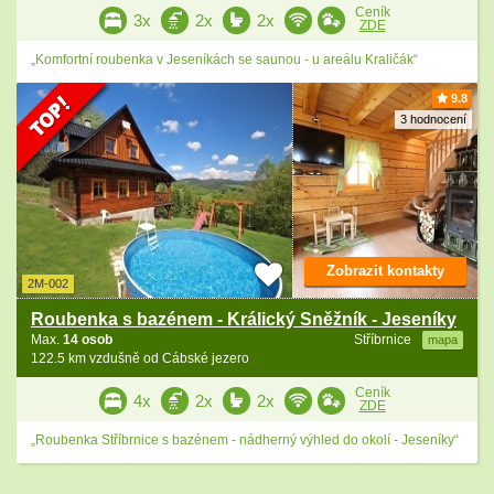
Ceník
3x
2x
2x
ZDE
„Komfortní roubenka v Jeseníkách se saunou - u areálu Kraličák“
9.8
3 hodnocení
Zobrazit kontakty
2M-002
Roubenka s bazénem - Králický Sněžník - Jeseníky
Max.
14 osob
Stříbrnice
mapa
122.5 km vzdušně od Cábské jezero
Ceník
4x
2x
2x
ZDE
„Roubenka Stříbrnice s bazénem - nádherný výhled do okolí - Jeseníky“