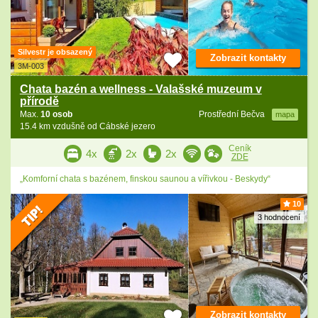
Silvestr je obsazený
Zobrazit kontakty
3M-003
Chata bazén a wellness - Valašské muzeum v
přírodě
Max.
10 osob
Prostřední Bečva
mapa
15.4 km vzdušně od Cábské jezero
Ceník
4x
2x
2x
ZDE
„Komforní chata s bazénem, finskou saunou a vířivkou - Beskydy“
10
3 hodnocení
Zobrazit kontakty