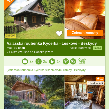
Zobrazit kontakty
3M-004
Valašská roubenka Kyčerka - Leskové - Beskydy
Max.
10 osob
Velké Karlovice
mapa
21.4 km vzdušně od Cábské jezero
Ceník
3x
2x
1x
ZDE
„Valašská roubenka Kyčerka s kachlovými kamny - Beskydy“
10
1 hodnocení