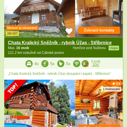
Silvestr je obsazený
Zobrazit kontakty
2M-007
Chata Kralický Sněžník - rybník Úžas - Stříbrnice
Max.
16 osob
Hynčice pod Sušinou
mapa
121.2 km vzdušně od Cábské jezero
Ceník
4x
5x
5x
ZDE
„Chata Kralický Sněžník - rybník Úžas (koupání i kajak) - Stříbrnice“
9.9
1 hodnocení