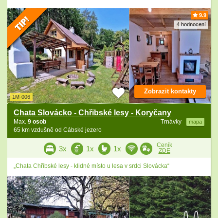
9.9
4 hodnocení
Zobrazit kontakty
1M-006
Chata Slovácko - Chřibské lesy - Koryčany
Max.
9 osob
Trnávky
mapa
65 km vzdušně od Cábské jezero
Ceník
3x
1x
1x
ZDE
„Chata Chřibské lesy - klidné místo u lesa v srdci Slovácka“