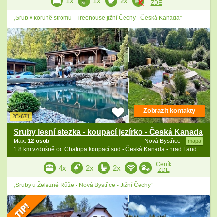
1x
1x
2x
ZDE
„Srub v koruně stromu - Treehouse jižní Čechy - Česká Kanada“
Zobrazit kontakty
2C-671
Sruby lesní stezka - koupací jezírko - Česká Kanada
Max.
12 osob
Nová Bystřice
mapa
1.8 km vzdušně od Chalupa koupací sud - Česká Kanada - hrad Landštejn
Ceník
4x
2x
2x
ZDE
„Sruby u Železné Růže - Nová Bystřice - Jižní Čechy“