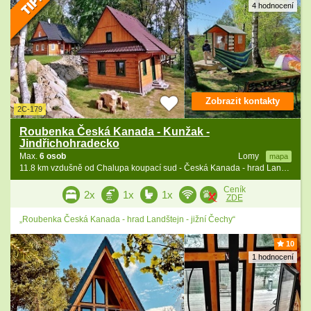
4 hodnocení
Zobrazit kontakty
2C-179
Roubenka Česká Kanada - Kunžak -
Jindřichohradecko
Max.
6 osob
Lomy
mapa
11.8 km vzdušně od Chalupa koupací sud - Česká Kanada - hrad Landštejn
Ceník
2x
1x
1x
ZDE
„Roubenka Česká Kanada - hrad Landštejn - jižní Čechy“
10
1 hodnocení