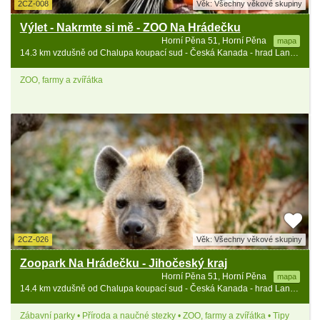
2CZ-008
Věk: Všechny věkové skupiny
Výlet - Nakrmte si mě - ZOO Na Hrádečku
Horní Pěna 51, Horní Pěna
mapa
14.3 km vzdušně od Chalupa koupací sud - Česká Kanada - hrad Landštejn
ZOO, farmy a zvířátka
2CZ-026
Věk: Všechny věkové skupiny
Zoopark Na Hrádečku - Jihočeský kraj
Horní Pěna 51, Horní Pěna
mapa
14.4 km vzdušně od Chalupa koupací sud - Česká Kanada - hrad Landštejn
Zábavní parky • Příroda a naučné stezky • ZOO, farmy a zvířátka • Tipy