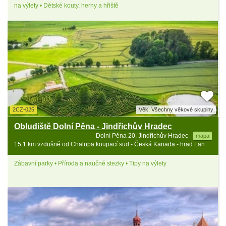
na výlety • Dětské kouty, herny a hřiště
2CZ-025
Věk: Všechny věkové skupiny
Obludiště Dolní Pěna - Jindřichův Hradec
Dolní Pěna 20, Jindřichův Hradec
mapa
15.1 km vzdušně od Chalupa koupací sud - Česká Kanada - hrad Landštejn
Zábavní parky • Příroda a naučné stezky • Tipy na výlety