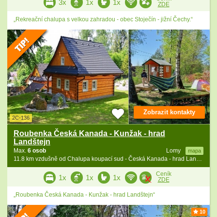
3x
1x
1x
ZDE
„Rekreační chalupa s velkou zahradou - obec Stoječín - jižní Čechy.“
Zobrazit kontakty
2C-136
Roubenka Česká Kanada - Kunžak - hrad
Landštejn
Max.
6 osob
Lomy
mapa
11.8 km vzdušně od Chalupa koupací sud - Česká Kanada - hrad Landštejn
Ceník
1x
1x
1x
ZDE
„Roubenka Česká Kanada - Kunžak - hrad Landštejn“
10