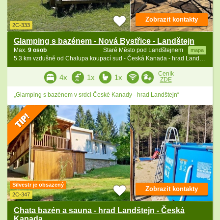
Zobrazit kontakty
2C-333
Glamping s bazénem - Nová Bystřice - Landštejn
Max.
9 osob
Staré Město pod Landštejnem
mapa
5.3 km vzdušně od Chalupa koupací sud - Česká Kanada - hrad Landštejn
Ceník
4x
1x
1x
ZDE
„Glamping s bazénem v srdci České Kanady - hrad Landštejn“
Silvestr je obsazený
Zobrazit kontakty
2C-347
Chata bazén a sauna - hrad Landštejn - Česká
Kanada