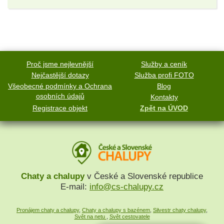
Proč jsme nejlevnější
Služby a ceník
Nejčastější dotazy
Služba profi FOTO
Všeobecné podmínky a Ochrana
Blog
osobních údajů
Kontakty
Registrace objekt
Zpět na ÚVOD
Chaty a chalupy
v České a Slovenské republice
E-mail:
info@cs-chalupy.cz
Pronájem chaty a chalupy
,
Chaty a chalupy s bazénem
,
Silvestr chaty chalupy
,
Svět na netu
,
Svět cestovatele