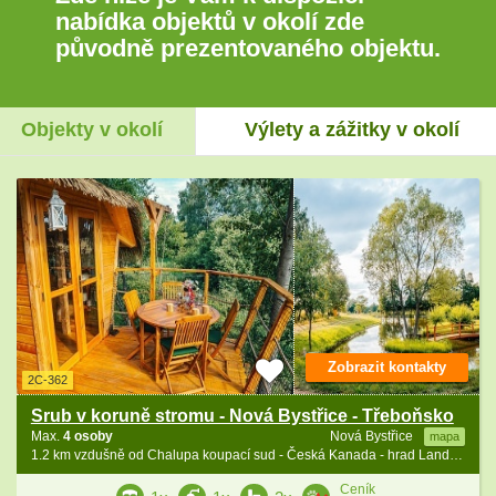
nabídka objektů v okolí zde
původně prezentovaného objektu.
Objekty v okolí
Výlety a zážitky v okolí
Zobrazit kontakty
2C-362
Srub v koruně stromu - Nová Bystřice - Třeboňsko
Max.
4 osoby
Nová Bystřice
mapa
1.2 km vzdušně od Chalupa koupací sud - Česká Kanada - hrad Landštejn
Ceník