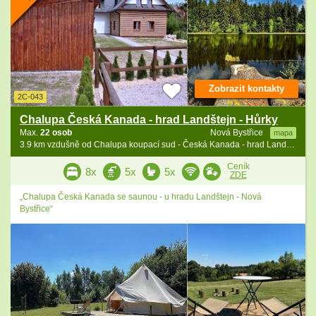
Zobrazit kontakty
2C-043
Chalupa Česká Kanada - hrad Landštejn - Hůrky
Max.
22 osob
Nová Bystřice
mapa
3.9 km vzdušně od Chalupa koupací sud - Česká Kanada - hrad Landštejn
Ceník
8x
5x
5x
ZDE
„Chalupa Česká Kanada se saunou - u hradu Landštejn - Nová
Bystřice“