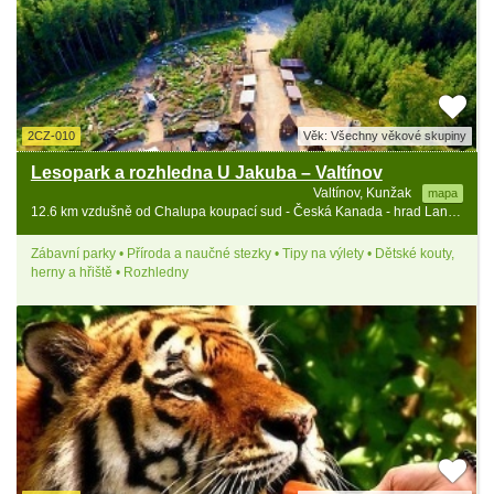
2CZ-010
Věk: Všechny věkové skupiny
Lesopark a rozhledna U Jakuba – Valtínov
Valtínov, Kunžak
mapa
12.6 km vzdušně od Chalupa koupací sud - Česká Kanada - hrad Landštejn
Zábavní parky • Příroda a naučné stezky • Tipy na výlety • Dětské kouty,
herny a hřiště • Rozhledny