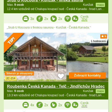
Srub U Kocoura - Kunžak - finská sauna
Max.
9 osob
Kunžak
mapa
12.4 km vzdušně od Chalupa koupací sud - Česká Kanada - hrad Landštejn
Ceník
3x
2x
2x
ZDE
„Srub U Kocoura s finskou saunou - Kunžak - Česká Kanada.“
9
1 hodnocení
Silvestr je obsazený
Zobrazit kontakty
2C-214
Roubenka Česká Kanada - Telč - Jindřichův Hradec
Max.
9 osob
Kunžak
mapa
13.3 km vzdušně od Chalupa koupací sud - Česká Kanada - hrad Landštejn
Ceník
4x
2x
2x
ZDE