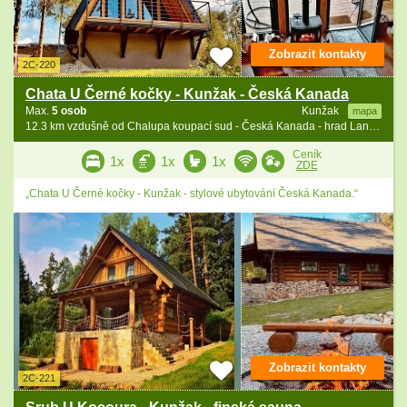
Zobrazit kontakty
2C-220
Chata U Černé kočky - Kunžak - Česká Kanada
Max.
5 osob
Kunžak
mapa
12.3 km vzdušně od Chalupa koupací sud - Česká Kanada - hrad Landštejn
Ceník
1x
1x
1x
ZDE
„Chata U Černé kočky - Kunžak - stylové ubytování Česká Kanada.“
Zobrazit kontakty
2C-221