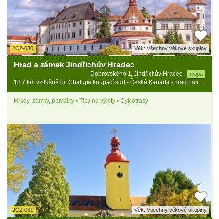
2CZ-030
Věk: Všechny věkové skupiny
Hrad a zámek Jindřichův Hradec
Dobrovského 1, Jindřichův Hradec
mapa
18.7 km vzdušně od Chalupa koupací sud - Česká Kanada - hrad Landštejn
Hrady, zámky, památky • Tipy na výlety • Cyklotrasy
2CZ-031
Věk: Všechny věkové skupiny