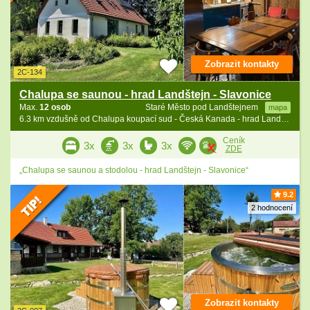
Zobrazit kontakty
2C-134
Chalupa se saunou - hrad Landštejn - Slavonice
Max.
12 osob
Staré Město pod Landštejnem
mapa
6.3 km vzdušně od Chalupa koupací sud - Česká Kanada - hrad Landštejn
Ceník
3x
3x
3x
ZDE
„Chalupa se saunou a stodolou - hrad Landštejn - Slavonice“
9.2
2 hodnocení
Zobrazit kontakty