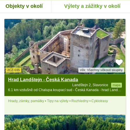
Objekty v okolí
Výlety a zážitky v okolí
2CZ-035
Věk: Všechny věkové skupiny
Hrad Landštejn - Česká Kanada
Landštejn 2, Slavonice
mapa
6.1 km vzdušně od Chalupa koupací sud - Česká Kanada - hrad Landštejn
Hrady, zámky, památky • Tipy na výlety • Rozhledny • Cyklotrasy