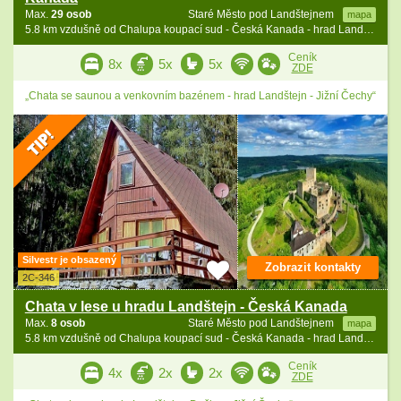
Max.
29 osob
Staré Město pod Landštejnem
mapa
5.8 km vzdušně od Chalupa koupací sud - Česká Kanada - hrad Landštejn
Ceník
8x
5x
5x
ZDE
„Chata se saunou a venkovním bazénem - hrad Landštejn - Jižní Čechy“
Silvestr je obsazený
Zobrazit kontakty
2C-346
Chata v lese u hradu Landštejn - Česká Kanada
Max.
8 osob
Staré Město pod Landštejnem
mapa
5.8 km vzdušně od Chalupa koupací sud - Česká Kanada - hrad Landštejn
Ceník
4x
2x
2x
ZDE