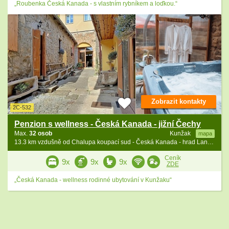
„Roubenka Česká Kanada - s vlastním rybníkem a loďkou.“
Zobrazit kontakty
2C-532
Penzion s wellness - Česká Kanada - jižní Čechy
Max.
32 osob
Kunžak
mapa
13.3 km vzdušně od Chalupa koupací sud - Česká Kanada - hrad Landštejn
Ceník
9x
9x
9x
ZDE
„Česká Kanada - wellness rodinné ubytování v Kunžaku“