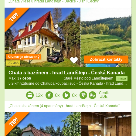
„Chata v lese u hradu Landštejn - Dačice - Jižní Čechy“
Silvestr je obsazený
Zobrazit kontakty
2C-345
Chata s bazénem - hrad Landštejn - Česká Kanada
Max.
37 osob
Staré Město pod Landštejnem
mapa
5.9 km vzdušně od Chalupa koupací sud - Česká Kanada - hrad Landštejn
Ceník
12x
6x
6x
ZDE
„Chata s bazénem (4 apartmány) - hrad Landštejn - Česká Kanada“