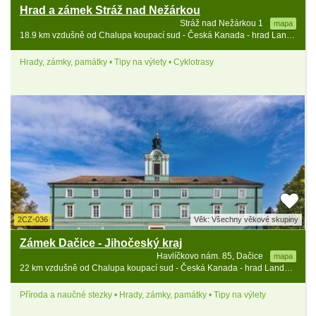
Hrad a zámek Stráž nad Nežárkou
Stráž nad Nežárkou 1
mapa
18.9 km vzdušně od Chalupa koupací sud - Česká Kanada - hrad Landštejn
Hrady, zámky, památky • Tipy na výlety • Cyklotrasy
2CZ-036
Věk: Všechny věkové skupiny
Zámek Dačice - Jihočeský kraj
Havlíčkovo nám. 85, Dačice
mapa
22 km vzdušně od Chalupa koupací sud - Česká Kanada - hrad Landštejn
Příroda a naučné stezky • Hrady, zámky, památky • Tipy na výlety