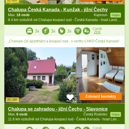
2C-007
Chalupa Česká Kanada - Kunžak - jižní Čechy
Max.
18 osob
Kaproun
mapa
8.4 km vzdušně od Chalupa koupací sud - Česká Kanada - hrad Landštejn
Ceník
3x
3x
3x
ZDE
„Chalupa (3x apartmán) a koupací sud - v centru CHKO Česká Kanada“
Zobrazit kontakty
2C-297
Chalupa se zahradou - jižní Čechy - Slavonice
Max.
6 osob
Český Rudolec
mapa
11.6 km vzdušně od Chalupa koupací sud - Česká Kanada - hrad Landštejn
Ceník