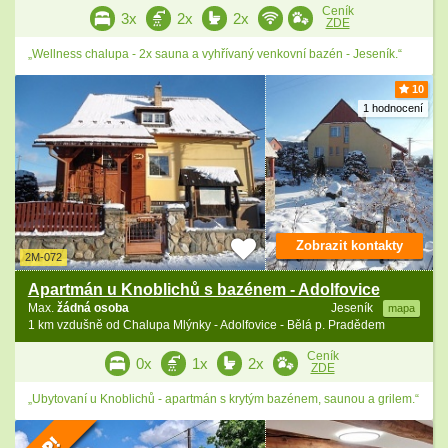
Ceník
3x
2x
2x
ZDE
„Wellness chalupa - 2x sauna a vyhřívaný venkovní bazén - Jeseník.“
10
1 hodnocení
Zobrazit kontakty
2M-072
Apartmán u Knoblichů s bazénem - Adolfovice
Max.
žádná osoba
Jeseník
mapa
1 km vzdušně od Chalupa Mlýnky - Adolfovice - Bělá p. Pradědem
Ceník
0x
1x
2x
ZDE
„Ubytovaní u Knoblichů - apartmán s krytým bazénem, saunou a grilem.“