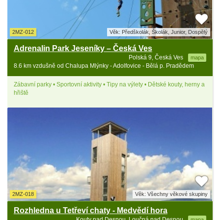
2MZ-012
Věk: Předškolák, Školák, Junior, Dospělý
Adrenalin Park Jeseníky – Česká Ves
Polská 9, Česká Ves
mapa
8.6 km vzdušně od Chalupa Mlýnky - Adolfovice - Bělá p. Pradědem
Zábavní parky • Sportovní aktivity • Tipy na výlety • Dětské kouty, herny a
hřiště
2MZ-018
Věk: Všechny věkové skupiny
Rozhledna u Tetřeví chaty - Medvědí hora
Kouty nad Desnou, Loučná nad Desnou
mapa