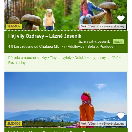
2MZ-002
Věk: Všechny věkové skupiny
Háj víly Ozdravy – Lázně Jeseník
Jižní svahy, Jeseník
mapa
4.9 km vzdušně od Chalupa Mlýnky - Adolfovice - Bělá p. Pradědem
Příroda a naučné stezky • Tipy na výlety • Dětské kouty, herny a hřiště •
Rozhledny
2MZ-003
Věk: Všechny věkové skupiny