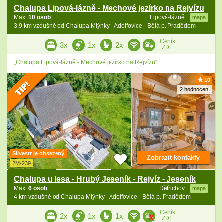
Chalupa Lipová-lázně - Mechové jezírko na Rejvízu
Max.
10 osob
Lipová-lázně
mapa
3.9 km vzdušně od Chalupa Mlýnky - Adolfovice - Bělá p. Pradědem
Ceník
3x
1x
2x
ZDE
„Chalupa Lipová-lázně - Mechové jezírko na Rejvízu“
10
2 hodnocení
Silvestr je obsazený
Zobrazit kontakty
2M-239
Chalupa u lesa - Hrubý Jeseník - Rejvíz - Jeseník
Max.
6 osob
Dětřichov
mapa
4 km vzdušně od Chalupa Mlýnky - Adolfovice - Bělá p. Pradědem
Ceník
2x
1x
1x
ZDE