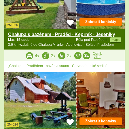
Zobrazit kontakty
2M-326
Chalupa s bazénem - Praděd - Keprník - Jeseníky
Max.
15 osob
Bělá pod Pradědem
mapa
3.6 km vzdušně od Chalupa Mlýnky - Adolfovice - Bělá p. Pradědem
Ceník
4x
3x
3x
ZDE
„Chata pod Pradědem - bazén a sauna - Červenohorské sedlo“
Zobrazit kontakty
2M-024