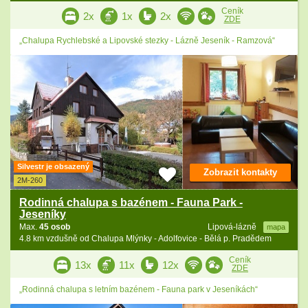
Ceník
2x
1x
2x
ZDE
„Chalupa Rychlebské a Lipovské stezky - Lázně Jeseník - Ramzová“
Silvestr je obsazený
Zobrazit kontakty
2M-260
Rodinná chalupa s bazénem - Fauna Park -
Jeseníky
Max.
45 osob
Lipová-lázně
mapa
4.8 km vzdušně od Chalupa Mlýnky - Adolfovice - Bělá p. Pradědem
Ceník
13x
11x
12x
ZDE
„Rodinná chalupa s letním bazénem - Fauna park v Jeseníkách“