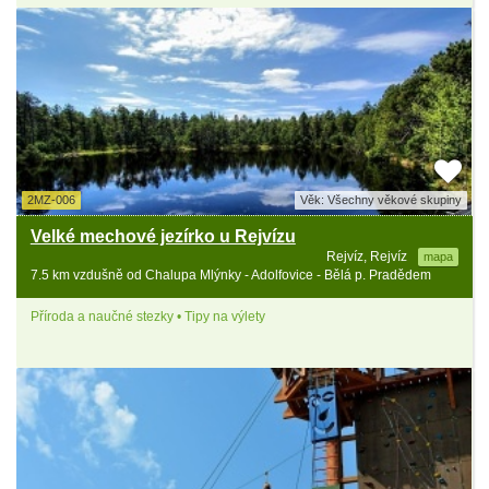
2MZ-006
Věk: Všechny věkové skupiny
Velké mechové jezírko u Rejvízu
Rejvíz, Rejvíz
mapa
7.5 km vzdušně od Chalupa Mlýnky - Adolfovice - Bělá p. Pradědem
Příroda a naučné stezky • Tipy na výlety