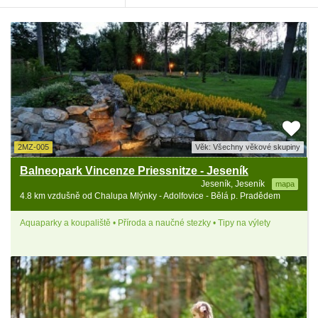
2MZ-005
Věk: Všechny věkové skupiny
Balneopark Vincenze Priessnitze - Jeseník
Jeseník, Jeseník
mapa
4.8 km vzdušně od Chalupa Mlýnky - Adolfovice - Bělá p. Pradědem
Aquaparky a koupaliště • Příroda a naučné stezky • Tipy na výlety