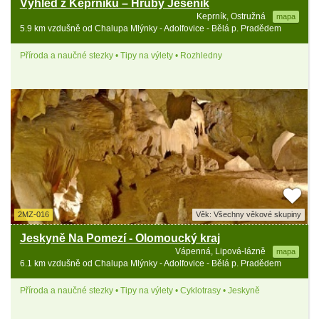
Výhled z Keprníku – Hrubý Jeseník
Keprník, Ostružná
mapa
5.9 km vzdušně od Chalupa Mlýnky - Adolfovice - Bělá p. Pradědem
Příroda a naučné stezky • Tipy na výlety • Rozhledny
2MZ-016
Věk: Všechny věkové skupiny
Jeskyně Na Pomezí - Olomoucký kraj
Vápenná, Lipová-lázně
mapa
6.1 km vzdušně od Chalupa Mlýnky - Adolfovice - Bělá p. Pradědem
Příroda a naučné stezky • Tipy na výlety • Cyklotrasy • Jeskyně