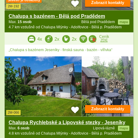
Silvestr je obsazený
Zobrazit kontakty
2M-192
Chalupa s bazénem - Bělá pod Pradědem
Max.
15 osob
Bělá pod Pradědem
mapa
4.7 km vzdušně od Chalupa Mlýnky - Adolfovice - Bělá p. Pradědem
Ceník
4x
2x
2x
ZDE
„Chalupa s bazénem Jeseníky - finská sauna - bazén - vířivka“
Zobrazit kontakty
2M-066
Chalupa Rychlebské a Lipovské stezky - Jeseníky
Max.
6 osob
Lipová-lázně
mapa
4.8 km vzdušně od Chalupa Mlýnky - Adolfovice - Bělá p. Pradědem