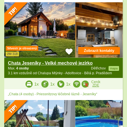
Silvestr je obsazený
Zobrazit kontakty
2M-318
Chata Jeseníky - Velké mechové jezírko
Max.
4 osoby
Dětřichov
mapa
3.1 km vzdušně od Chalupa Mlýnky - Adolfovice - Bělá p. Pradědem
Ceník
1x
1x
1x
ZDE
„Chata (4 osoby) - Priessnitzovy léčebné lázně - Jeseníky“