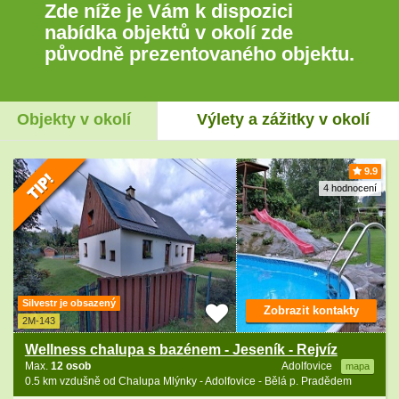
Zde níže je Vám k dispozici
nabídka objektů v okolí zde
původně prezentovaného objektu.
Objekty v okolí
Výlety a zážitky v okolí
9.9
4 hodnocení
Silvestr je obsazený
Zobrazit kontakty
2M-143
Wellness chalupa s bazénem - Jeseník - Rejvíz
Max.
12 osob
Adolfovice
mapa
0.5 km vzdušně od Chalupa Mlýnky - Adolfovice - Bělá p. Pradědem