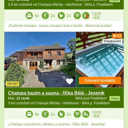
2.6 km vzdušně od Chalupa Mlýnky - Adolfovice - Bělá p. Pradědem
Ceník
4x
2x
2x
ZDE
„Rodinná chalupa - sauna, koupací sud a bazén - Mechová jezírka“
9.9
9 hodnocení
Zobrazit kontakty
2M-087
Chalupa bazén a sauna - říčka Bělá - Jeseník
Max.
12 osob
Bělá pod Pradědem
mapa
3 km vzdušně od Chalupa Mlýnky - Adolfovice - Bělá p. Pradědem
Ceník
4x
2x
2x
ZDE
„Chalupa s bazénem, vířivkou a saunou - říčka Bělá - Jeseníky“