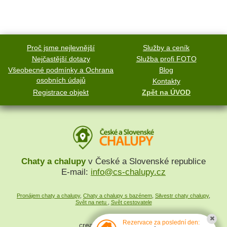
Proč jsme nejlevnější
Služby a ceník
Nejčastější dotazy
Služba profi FOTO
Všeobecné podmínky a Ochrana
Blog
osobních údajů
Kontakty
Registrace objekt
Zpět na ÚVOD
Chaty a chalupy
v České a Slovenské republice
E-mail:
info@cs-chalupy.cz
Pronájem chaty a chalupy
,
Chaty a chalupy s bazénem
,
Silvestr chaty chalupy
,
Svět na netu
,
Svět cestovatele
Rezervace za poslední den:
created by
SYMPACT