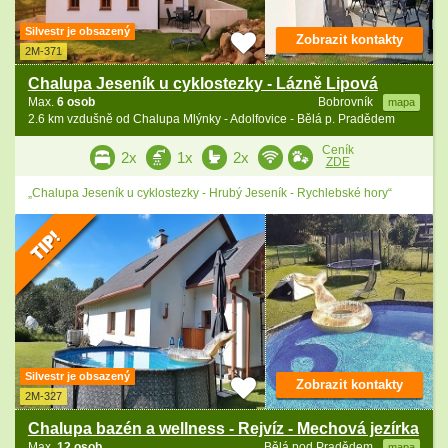
Silvestr je obsazený
Zobrazit kontakty
2M-371
Chalupa Jeseník u cyklostezky - Lázně Lipová
Max.
6 osob
Bobrovník
mapa
2.6 km vzdušně od Chalupa Mlýnky - Adolfovice - Bělá p. Pradědem
Ceník
2x
1x
2x
ZDE
„Chalupa Jeseník u cyklostezky - Hrubý Jeseník - Rychlebské hory“
Silvestr je obsazený
Zobrazit kontakty
2M-327
Chalupa bazén a wellness - Rejvíz - Mechová jezírka
Max.
12 osob
Bělá pod Pradědem
mapa