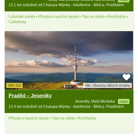
13.1 km vzdušně od Chalupa Mlýnky - Adolfovice - Bělá p. Pradědem
Lyžařské areály • Příroda a naučné stezky • Tipy na výlety • Rozhledny •
Cyklotrasy
2MZ-010
Věk: Všechny věkové skupiny
Praděd – Jeseníky
Jeseníky, Malá Morávka
mapa
13.4 km vzdušně od Chalupa Mlýnky - Adolfovice - Bělá p. Pradědem
Příroda a naučné stezky • Tipy na výlety • Rozhledny