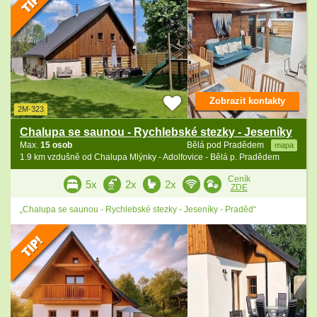
Zobrazit kontakty
2M-323
Chalupa se saunou - Rychlebské stezky - Jeseníky
Max.
15 osob
Bělá pod Pradědem
mapa
1.9 km vzdušně od Chalupa Mlýnky - Adolfovice - Bělá p. Pradědem
Ceník
5x
2x
2x
ZDE
„Chalupa se saunou - Rychlebské stezky - Jeseníky - Praděd“