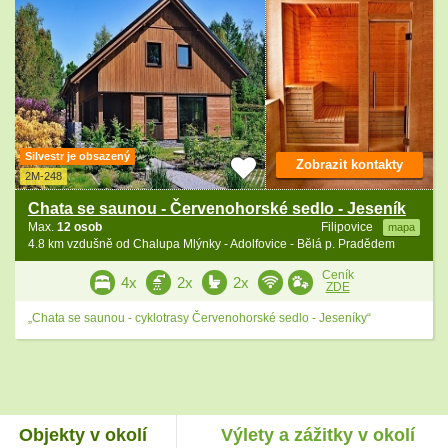
Silvestr je obsazený
Zobrazit kontakty
2M-248
Chata se saunou - Červenohorské sedlo - Jeseník
Max.
12 osob
Filipovice
mapa
4.8 km vzdušně od Chalupa Mlýnky - Adolfovice - Bělá p. Pradědem
Ceník
4x
2x
2x
ZDE
„Chata se saunou - cyklotrasy Červenohorské sedlo - Jeseníky“
Objekty v okolí
Výlety a zážitky v okolí