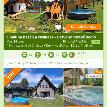
Zobrazit kontakty
2M-117
Chalupa bazén a wellness - Červenohorské sedlo
Max.
24 osob
Bělá pod Pradědem
mapa
4.6 km vzdušně od Chalupa Mlýnky - Adolfovice - Bělá p. Pradědem
Ceník
6x
2x
2x
ZDE
„Dvě Chalupy (2 chalupy = 12 + 12 osob) s bazénem a saunou.“
10
2 hodnocení