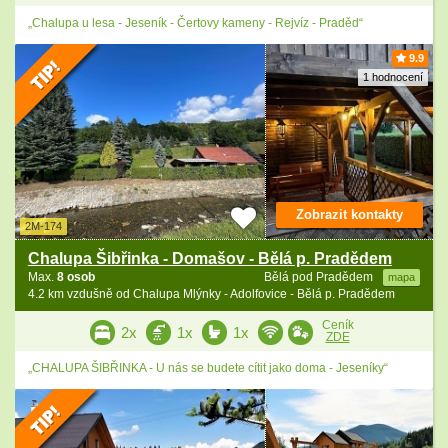
„Chalupa u lesa - Jeseník - Čertovy kameny - Rejvíz - Praděd“
9.9
1 hodnocení
Zobrazit kontakty
2M-174
Chalupa Šibřinka - Domašov - Bělá p. Pradědem
Max.
8 osob
Bělá pod Pradědem
mapa
4.2 km vzdušně od Chalupa Mlýnky - Adolfovice - Bělá p. Pradědem
Ceník
2x
1x
1x
ZDE
„CHALUPA ŠIBŘINKA - U nás se budete cítit jako doma - Jeseníky“