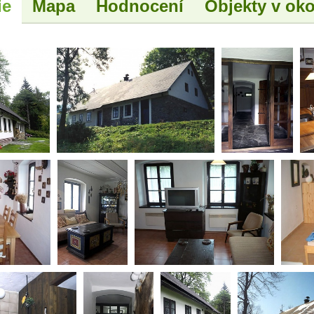
ie
Mapa
Hodnocení
Objekty v oko