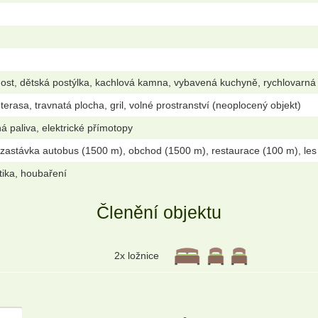
ost, dětská postýlka, kachlová kamna, vybavená kuchyně, rychlovarná 
terasa, travnatá plocha, gril, volné prostranství (neoplocený objekt)
á paliva, elektrické přímotopy
 zastávka autobus (1500 m), obchod (1500 m), restaurace (100 m), les
istika, houbaření
Členění objektu
2x ložnice