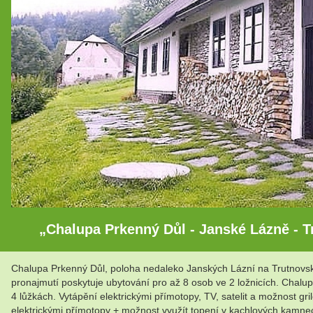
„Chalupa Prkenný Důl - Janské Lázně - T
Chalupa Prkenný Důl, poloha nedaleko Janských Lázní na Trutnovsku
pronajmutí poskytuje ubytování pro až 8 osob ve 2 ložnicích. Chalup
4 lůžkách. Vytápění elektrickými přímotopy, TV, satelit a možnost g
elektrickými přímotopy + možnost využít topení v kachlových kamnec