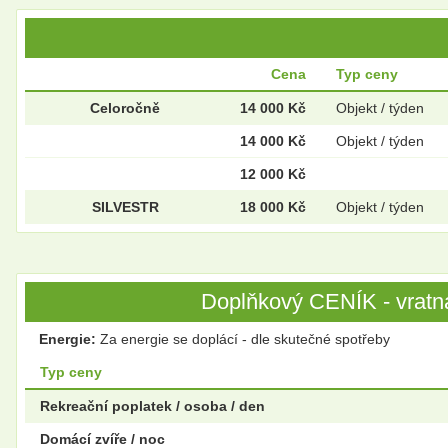
Cena
Typ ceny
Celoročně
14 000 Kč
Objekt / týden
14 000 Kč
Objekt / týden
12 000 Kč
SILVESTR
18 000 Kč
Objekt / týden
Doplňkový CENÍK - vratná
Energie:
Za energie se doplácí - dle skutečné spotřeby
Typ ceny
Rekreační poplatek / osoba / den
Domácí zvíře / noc