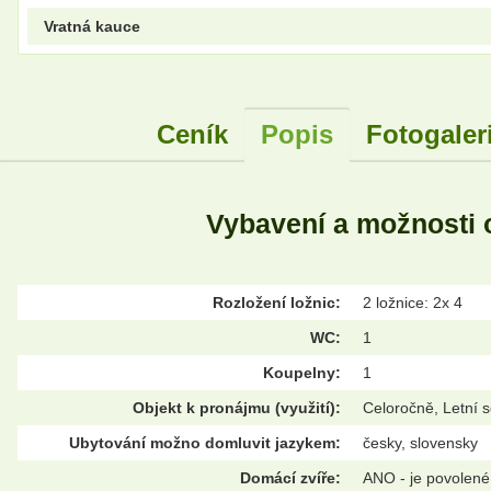
Vratná kauce
Ceník
Popis
Fotogaler
Vybavení a možnosti 
Rozložení ložnic:
2 ložnice: 2x 4
WC:
1
Koupelny:
1
Objekt k pronájmu (využití):
Celoročně, Letní 
Ubytování možno domluvit jazykem:
česky, slovensky
Domácí zvíře:
ANO - je povolené