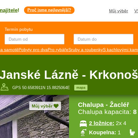
majitele
!
Proč jsme nejlevnější?
Můj výběr
V
Termín pobytu
a samotě
Pobyty pro dva
Pro rybáře
Sruby a roubenky
S kachlovými ka
 Janské Lázně - Krkono
GPS 50.6583911N 15.8825064E
mapa
Chalupa - Žacléř
Můj výběr
Chalupa kapacita:
8
2 ložnice:
2x 4
Koupelna:
1