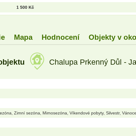
1 500 Kč
ie
Mapa
Hodnocení
Objekty v oko
objektu
Chalupa Prkenný Důl - J
sezóna, Zimní sezóna, Mimosezóna, Víkendové pobyty, Silvestr, Vánoce