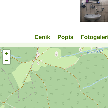
Ceník
Popis
Fotogaler
+
−