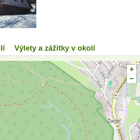
lí
Výlety a zážitky v okolí
+
−