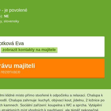
- je povolené
e):
NE
y, slovensky
tková Eva
zobrazit kontakty na majitele
rávu majiteli
 rezervace
i klidné místo přímo stvořené k odpočinku a relaxaci. Chalupa k
dlí. Chalupa zahrnuje: kuchyň, obývací kout, jídelnu, 2 ložnice po
vých kamnech. Sociální zařízení: koupelna s WC a sprcha. Vytápění
 atraktivních míst vhodných k navštívení, ale téměř nekonečné