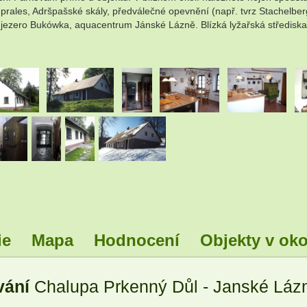
ký prales, Adršpašské skály, předválečné opevnění (např. tvrz Stachelb
, jezero Bukówka, aquacentrum Jánské Lázně. Blízká lyžařská střediska: 
.
.
.
.
.
ie
Mapa
Hodnocení
Objekty v oko
vání
Chalupa Prkenný Důl - Janské Láz