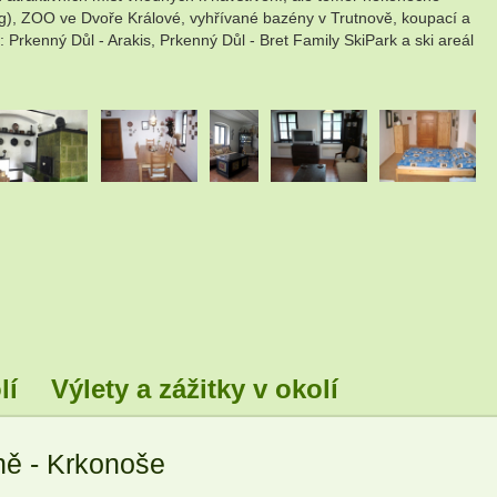
erg), ZOO ve Dvoře Králové, vyhřívané bazény v Trutnově, koupací a
Prkenný Důl - Arakis, Prkenný Důl - Bret Family SkiPark a ski areál
.
.
.
.
lí
Výlety a zážitky v okolí
ně - Krkonoše