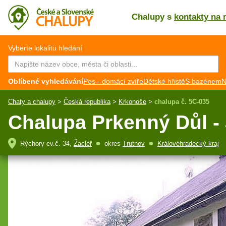
Chalupy s
kontakty na 
CZ
EN
Vyberte lokalitu hledání
Oblíbené vyhledávání
Pes - domácí zvíře
Dětské hřistě
S bazénem
N
Chaty a chalupy
>
Česká republika
>
Krkonoše
>
chalupa č. 5C-035
Chalupa Prkenný Důl -
Rýchory ev.č. 34,
Žacléř
okres
Trutnov
Královéhradecký kraj