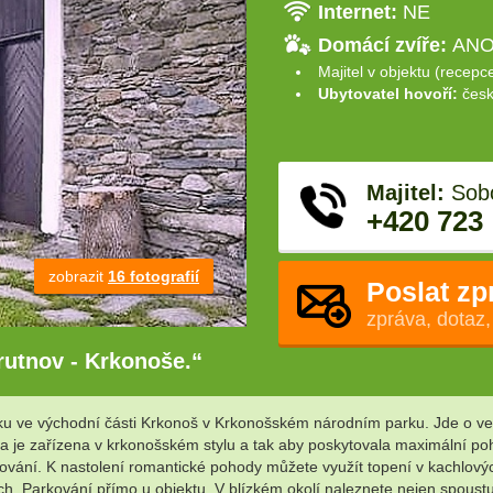
Internet:
NE
Domácí zvíře:
ANO 
Majitel v objektu (recepc
Ubytovatel hovoří:
česk
Majitel:
Sobo
+420 723
zobrazit
16 fotografií
Poslat zp
zpráva, dotaz,
rutnov - Krkonoše.“
 ve východní části Krkonoš v Krkonošském národním parku. Jde o velm
a je zařízena v krkonošském stylu a tak aby poskytovala maximální poho
rilování. K nastolení romantické pohody můžete využít topení v kachlo
h. Parkování přímo u objektu. V blízkém okolí naleznete nejen spoustu