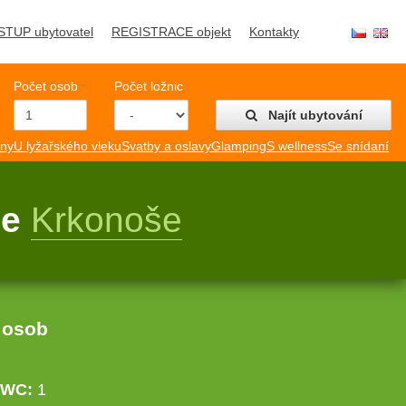
STUP ubytovatel
REGISTRACE objekt
Kontakty
Počet osob
Počet ložnic
Najít ubytování
mny
U lyžařského vleku
Svatby a oslavy
Glamping
S wellness
Se snídaní
še
Krkonoše
 osob
WC:
1