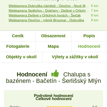
Webkamera Dobruška náměstí - Opočno - Nové Město nad Metují
6 km
Webkamera Sedloňov - Dobřany - Deštné v Orlických horách
7 km
Webkamera Deštné v Orlických horách - Špičák
8 km
Webkamera Opočno - rybník Broumar - Dobruška
8 km
Ceník
Obsazenost
Popis
Fotogalerie
Mapa
Hodnocení
Objekty v okolí
Výlety a zážitky v okolí
Hodnocení
Chalupa s
bazénem - Bačetín - Šerlišský Mlýn
Podrobné hodnocení
Celkové hodnocení
Poloha
0.0