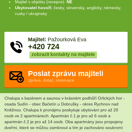
Majitel v objektu (recepce):
NE
Ubytovatel hovoří:
česky, slovensky, anglicky, německy,
rusky / ukrajinsky
Majitel:
Pažourková Eva
+420 724
zobrazit kontakty na majitele
Poslat zprávu majiteli
zpráva, dotaz, rezervace
Chalupa s bazénem a saunou v krásném podhůří Orlických hor -
osada Sudín - obec Bačetín u Dobrušky - okres Rychnov nad
Kněžnou. Chalupa k pronájmu poskytuje ubytování pro až 20
osob ve 2 apartmánech. Apartmán č.1 je pro až 6 osob a
apartmán č.2 je pro až 14 osob. Oba apartmány jsou propojeny
dveřmi, které se můžou zamknout a tím je zachováno soukromí