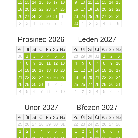
12
13
14
15
16
17
18
9
10
11
12
13
14
15
19
20
21
22
23
24
25
16
17
18
19
20
21
22
26
27
28
29
30
31
1
23
24
25
26
27
28
29
2
3
4
5
6
7
8
30
1
2
3
4
5
6
Prosinec 2026
Leden 2027
Po
Út
St
Čt
Pá
So
Ne
Po
Út
St
Čt
Pá
So
Ne
30
1
2
3
4
5
6
28
29
30
31
1
2
3
7
8
9
10
11
12
13
4
5
6
7
8
9
10
14
15
16
17
18
19
20
11
12
13
14
15
16
17
21
22
23
24
25
26
27
18
19
20
21
22
23
24
28
29
30
31
1
2
3
25
26
27
28
29
30
31
4
5
6
7
8
9
10
1
2
3
4
5
6
7
Únor 2027
Březen 2027
Po
Út
St
Čt
Pá
So
Ne
Po
Út
St
Čt
Pá
So
Ne
25
26
27
28
29
30
31
22
23
24
25
26
27
28
1
2
3
4
5
6
7
1
2
3
4
5
6
7