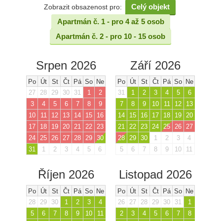
Celý objekt
Zobrazit obsazenost pro:
Apartmán č. 1 - pro 4 až 5 osob
Apartmán č. 2 - pro 10 - 15 osob
Srpen 2026
Září 2026
Po
Út
St
Čt
Pá
So
Ne
Po
Út
St
Čt
Pá
So
Ne
27
28
29
30
31
1
2
31
1
2
3
4
5
6
3
4
5
6
7
8
9
7
8
9
10
11
12
13
10
11
12
13
14
15
16
14
15
16
17
18
19
20
17
18
19
20
21
22
23
21
22
23
24
25
26
27
24
25
26
27
28
29
30
28
29
30
1
2
3
4
31
1
2
3
4
5
6
5
6
7
8
9
10
11
Říjen 2026
Listopad 2026
Po
Út
St
Čt
Pá
So
Ne
Po
Út
St
Čt
Pá
So
Ne
28
29
30
1
2
3
4
26
27
28
29
30
31
1
5
6
7
8
9
10
11
2
3
4
5
6
7
8