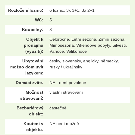
Rozložení ložnic:
6 ložnic: 3x 3+1, 3x 2+1
WC:
5
Koupelny:
3
Objekt k
Celoročně, Letní sezóna, Zimní sezóna,
pronájmu
Mimosezóna, Víkendové pobyty, Silvestr,
(využití):
Vánoce, Velikonoce
Ubytování
česky, slovensky, anglicky, německy,
možno domluvit
rusky / ukrajinsky
jazykem:
Domácí zvíře:
NE - není povolené
Možnost
vlastní stravování
stravování:
Bezbariérový
částečně
objekt:
Kouření v
NE není možné
objektu: