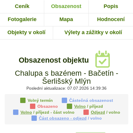
Ceník
Obsazenost
Popis
Fotogalerie
Mapa
Hodnocení
Objekty v okolí
Výlety a zážitky v okolí
Obsazenost objektu
Chalupa s bazénem - Bačetín -
Šerlišský Mlýn
Poslední aktualizace: 07.07.2026 14:39:36
Volný termín
Částečná obsazenost
Obsazeno
Volno
/ příjezd
Volno
/ příjezd - část volno
Odjezd
/ volno
Část obsazeno - odjezd
/ volno