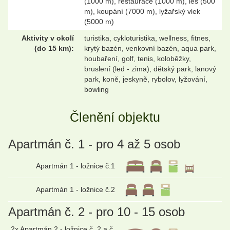
(1000 m), restaurace (1000 m), les (500
m), koupání (7000 m), lyžařský vlek
(5000 m)
Aktivity v okolí
turistika, cykloturistika, wellness, fitnes,
(do 15 km):
krytý bazén, venkovní bazén, aqua park,
houbaření, golf, tenis, koloběžky,
bruslení (led - zima), dětský park, lanový
park, koně, jeskyně, rybolov, lyžování,
bowling
Členění objektu
Apartmán č. 1 - pro 4 až 5 osob
Apartmán 1 - ložnice č.1
Apartmán 1 - ložnice č.2
Apartmán č. 2 - pro 10 - 15 osob
2x Apartmán 2 - ložnice č. 2 a č.