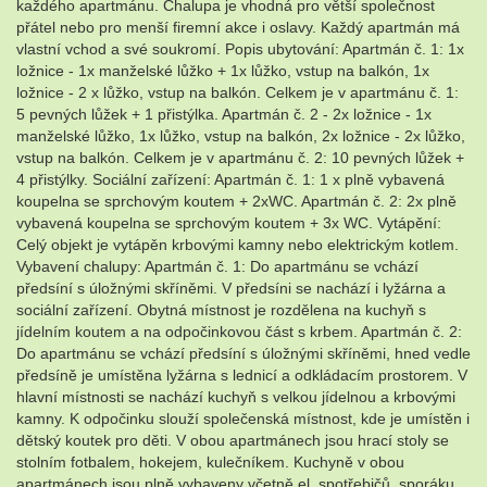
každého apartmánu. Chalupa je vhodná pro větší společnost
přátel nebo pro menší firemní akce i oslavy. Každý apartmán má
vlastní vchod a své soukromí. Popis ubytování: Apartmán č. 1: 1x
ložnice - 1x manželské lůžko + 1x lůžko, vstup na balkón, 1x
ložnice - 2 x lůžko, vstup na balkón. Celkem je v apartmánu č. 1:
5 pevných lůžek + 1 přistýlka. Apartmán č. 2 - 2x ložnice - 1x
manželské lůžko, 1x lůžko, vstup na balkón, 2x ložnice - 2x lůžko,
vstup na balkón. Celkem je v apartmánu č. 2: 10 pevných lůžek +
4 přistýlky. Sociální zařízení: Apartmán č. 1: 1 x plně vybavená
koupelna se sprchovým koutem + 2xWC. Apartmán č. 2: 2x plně
vybavená koupelna se sprchovým koutem + 3x WC. Vytápění:
Celý objekt je vytápěn krbovými kamny nebo elektrickým kotlem.
Vybavení chalupy: Apartmán č. 1: Do apartmánu se vchází
předsíní s úložnými skříněmi. V předsíni se nachází i lyžárna a
sociální zařízení. Obytná místnost je rozdělena na kuchyň s
jídelním koutem a na odpočinkovou část s krbem. Apartmán č. 2:
Do apartmánu se vchází předsíní s úložnými skříněmi, hned vedle
předsíně je umístěna lyžárna s lednicí a odkládacím prostorem. V
hlavní místnosti se nachází kuchyň s velkou jídelnou a krbovými
kamny. K odpočinku slouží společenská místnost, kde je umístěn i
dětský koutek pro děti. V obou apartmánech jsou hrací stoly se
stolním fotbalem, hokejem, kulečníkem. Kuchyně v obou
apartmánech jsou plně vybaveny včetně el. spotřebičů, sporáku,