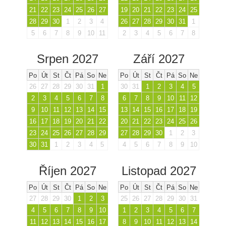
21
22
23
24
25
26
27
19
20
21
22
23
24
25
28
29
30
1
2
3
4
26
27
28
29
30
31
1
5
6
7
8
9
10
11
2
3
4
5
6
7
8
Srpen 2027
Září 2027
Po
Út
St
Čt
Pá
So
Ne
Po
Út
St
Čt
Pá
So
Ne
26
27
28
29
30
31
1
30
31
1
2
3
4
5
2
3
4
5
6
7
8
6
7
8
9
10
11
12
9
10
11
12
13
14
15
13
14
15
16
17
18
19
16
17
18
19
20
21
22
20
21
22
23
24
25
26
23
24
25
26
27
28
29
27
28
29
30
1
2
3
30
31
1
2
3
4
5
4
5
6
7
8
9
10
Říjen 2027
Listopad 2027
Po
Út
St
Čt
Pá
So
Ne
Po
Út
St
Čt
Pá
So
Ne
27
28
29
30
1
2
3
25
26
27
28
29
30
31
4
5
6
7
8
9
10
1
2
3
4
5
6
7
11
12
13
14
15
16
17
8
9
10
11
12
13
14