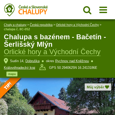
Chaty a chalupy
>
Česká republika
>
Orlické hory a Východní Čechy
>
chalupa č. 8C-052
Chalupa s bazénem - Bačetín -
Šerlišský Mlýn
Orlické hory a Východní Čechy
Sudín 14,
Dobruška
okres
Rychnov nad Kněžnou
Královéhradecký kraj
GPS 50.2940625N 16.2413186E
mapa
Můj výběr