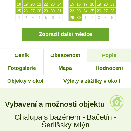
18
19
20
21
22
23
24
15
16
17
18
19
20
21
25
26
27
28
29
30
31
22
23
24
25
26
27
28
1
2
3
4
5
6
7
29
30
1
2
3
4
5
Zobrazit další měsíce
Ceník
Obsazenost
Popis
Fotogalerie
Mapa
Hodnocení
Objekty v okolí
Výlety a zážitky v okolí
Vybavení a možnosti objektu
Chalupa s bazénem - Bačetín -
Šerlišský Mlýn