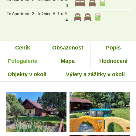
3
2x Apartmán 2 - ložnice č. 1 a č.
4
Ceník
Obsazenost
Popis
Fotogalerie
Mapa
Hodnocení
Objekty v okolí
Výlety a zážitky v okolí