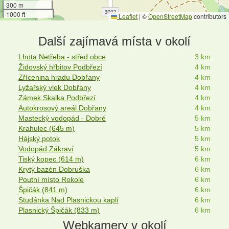
300 m
1000 ft
Leaflet
|
©
OpenStreetMap
contributors
Další zajímavá místa v okolí
Lhota Netřeba - střed obce
3 km
Židovský hřbitov Podbřezí
4 km
Zřícenina hradu Dobřany
4 km
Lyžařský vlek Dobřany
4 km
Zámek Skalka Podbřezí
4 km
Autokrosový areál Dobřany
4 km
Mastecký vodopád - Dobré
5 km
Krahulec (645 m)
5 km
Hájský potok
5 km
Vodopád Zákraví
5 km
Tiský kopec (614 m)
6 km
Krytý bazén Dobruška
6 km
Poutní místo Rokole
6 km
Špičák (841 m)
6 km
Studánka Nad Plasnickou kaplí
6 km
Plasnický Špičák (833 m)
6 km
Webkamery v okolí