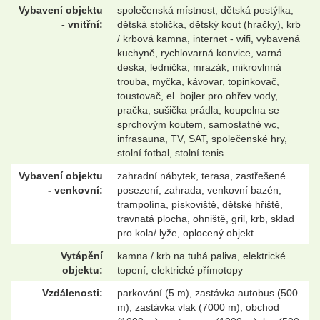
Vybavení objektu
společenská místnost, dětská postýlka,
- vnitřní:
dětská stolička, dětský kout (hračky), krb
/ krbová kamna, internet - wifi, vybavená
kuchyně, rychlovarná konvice, varná
deska, lednička, mrazák, mikrovlnná
trouba, myčka, kávovar, topinkovač,
toustovač, el. bojler pro ohřev vody,
pračka, sušička prádla, koupelna se
sprchovým koutem, samostatné wc,
infrasauna, TV, SAT, společenské hry,
stolní fotbal, stolní tenis
Vybavení objektu
zahradní nábytek, terasa, zastřešené
- venkovní:
posezení, zahrada, venkovní bazén,
trampolína, pískoviště, dětské hřiště,
travnatá plocha, ohniště, gril, krb, sklad
pro kola/ lyže, oplocený objekt
Vytápění
kamna / krb na tuhá paliva, elektrické
objektu:
topení, elektrické přímotopy
Vzdálenosti:
parkování (5 m), zastávka autobus (500
m), zastávka vlak (7000 m), obchod