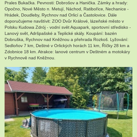
Prales Bukačka. Pevnosti: Dobrošov a Hanička. Zámky a hrady:
Opočno, Nové Město n. Metují, Náchod, Ratibořice, Nechanice -
Hrádek, Doudleby, Rychnov nad Orlicí a Častolovice. Dále
doporučujeme navštívit: ZOO Dvůr Králové, lázeňské město v
Polsku Kudowa Zdrój - vodní svět Aquapark, sportovní středisko -
Lanový svět, Adršpašské a Teplické skály. Koupání: bazén
Dobruška, Rychnov nad Kněžnou a přehrada Rozkoš. Lyžování:
Sedloňov 7 km, Deštné v Orlických horách 11 km, Říčky 28 km a
Zdobnice 18 km. Atrakce: lanové centrum v Deštném a motokáry
v Rychnově nad Kněžnou.