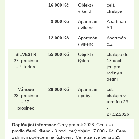
16 000 Kč
Objekt /
celá
víkend
chalupa
9 000 Kč
Apartmán
Apartmán
/ víkend
č.1
12 000 Kč
Apartmán
Apartmán
/ víkend
č.2
SILVESTR
55 000 Kč
Objekt /
chalupa do
27. prosinec
týden
18 osob,
- 2. leden
jen pro
rodiny s
dětmi
Vánoce
28 000 Kč
Apartmán
celá
23. prosinec
/ pobyt
chalupa v
- 27.
termínu 23
prosinec
-
27.12.2026
Doplňující informace
Ceny pro rok 2026: Cena za
prodloužený víkend - 3 noci: celý objekt 17.000,- Kč. Ceny
zahrnují povlečení na lůžkoviny. Cena za svatbu pro 25