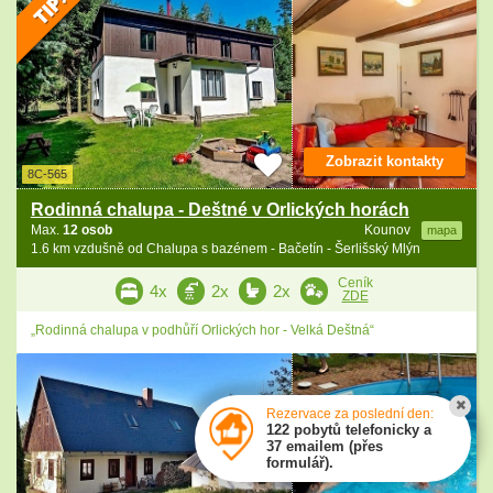
Zobrazit kontakty
8C-565
Rodinná chalupa - Deštné v Orlických horách
Max.
12 osob
Kounov
mapa
1.6 km vzdušně od Chalupa s bazénem - Bačetín - Šerlišský Mlýn
Ceník
4x
2x
2x
ZDE
„Rodinná chalupa v podhůří Orlických hor - Velká Deštná“
Rezervace za poslední den:
122 pobytů telefonicky a
37 emailem (přes
formulář).