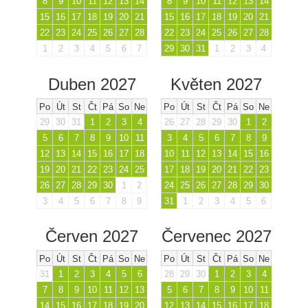
8
9
10
11
12
13
14
8
9
10
11
12
13
14
15
16
17
18
19
20
21
15
16
17
18
19
20
21
22
23
24
25
26
27
28
22
23
24
25
26
27
28
1
2
3
4
5
6
7
29
30
31
1
2
3
4
Duben 2027
Květen 2027
Po
Út
St
Čt
Pá
So
Ne
Po
Út
St
Čt
Pá
So
Ne
29
30
31
1
2
3
4
26
27
28
29
30
1
2
5
6
7
8
9
10
11
3
4
5
6
7
8
9
12
13
14
15
16
17
18
10
11
12
13
14
15
16
19
20
21
22
23
24
25
17
18
19
20
21
22
23
26
27
28
29
30
1
2
24
25
26
27
28
29
30
3
4
5
6
7
8
9
31
1
2
3
4
5
6
Červen 2027
Červenec 2027
Po
Út
St
Čt
Pá
So
Ne
Po
Út
St
Čt
Pá
So
Ne
31
1
2
3
4
5
6
28
29
30
1
2
3
4
7
8
9
10
11
12
13
5
6
7
8
9
10
11
14
15
16
17
18
19
20
12
13
14
15
16
17
18