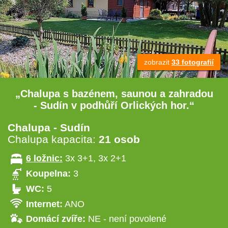
zobrazit
33 fotografií
„Chalupa s bazénem, saunou a zahradou
- Sudín v podhůří Orlických hor.“
Chalupa - Sudín
Chalupa kapacita:
21 osob
6 ložnic:
3x 3+1, 3x 2+1
Koupelna:
3
WC:
5
Internet:
ANO
Domácí zvíře:
NE - není povolené