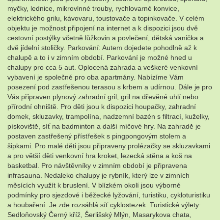
myčky, lednice, mikrovlnné trouby, rychlovarné konvice,
elektrického grilu, kávovaru, toustovače a topinkovače. V celém
objektu je možnost připojení na internet a k dispozici jsou dvě
cestovní postýlky včetně lůžkovin a povlečení, dětská vanička a
dvě jídelní stoličky. Parkování: Autem dojedete pohodlně až k
chalupě a to i v zimním období. Parkování je možné hned u
chalupy pro cca 5 aut. Oplocená zahrada a veškeré venkovní
vybavení je společné pro oba apartmány. Nabízíme Vám
posezení pod zastřešenou terasou s krbem a udírnou. Dále je pro
Vás připraven plynový zahradní gril, gril na dřevěné uhlí nebo
přírodní ohniště. Pro děti jsou k dispozici houpačky, zahradní
domek, skluzavky, trampolína, nadzemní bazén s filtrací, kuželky,
pískoviště, síť na badminton a další míčové hry. Na zahradě je
postaven zastřešený přístřešek s pingpongovým stolem a
šipkami. Pro malé děti jsou připraveny prolézačky se skluzavkami
a pro větší děti venkovní hra kroket, lezecká stěna a koš na
basketbal. Pro návštěvníky v zimním období je připravena
infrasauna. Nedaleko chalupy je rybník, který lze v zimních
měsících využít k bruslení. V blízkém okolí jsou výborné
podmínky pro sjezdové i běžecké lyžování, turistiku, cykloturistiku
a houbaření. Je zde rozsáhlá síť cyklostezek. Turistické výlety:
Sedloňovský Černý kříž, Šerlišský Mlýn, Masarykova chata,