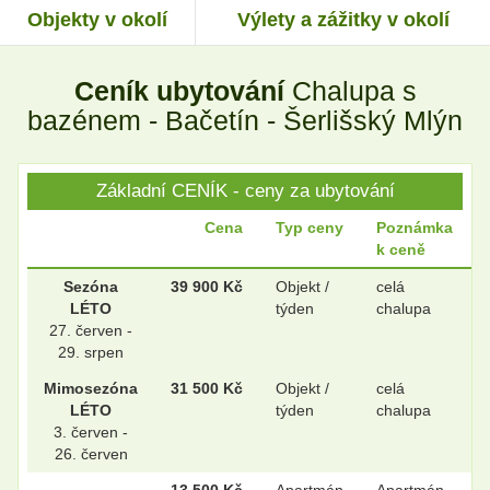
Objekty v okolí
Výlety a zážitky v okolí
.
.
Ceník ubytování
Chalupa s
.
.
bazénem - Bačetín - Šerlišský Mlýn
Základní CENÍK - ceny za ubytování
.
.
Cena
Typ ceny
Poznámka
k ceně
.
.
Sezóna
39 900 Kč
Objekt /
celá
LÉTO
týden
chalupa
27. červen -
29. srpen
.
.
Mimosezóna
31 500 Kč
Objekt /
celá
LÉTO
týden
chalupa
3. červen -
26. červen
.
.
13 500 Kč
Apartmán
Apartmán