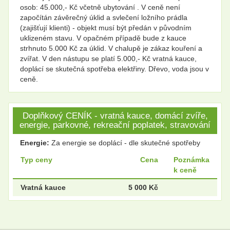
osob: 45.000,- Kč včetně ubytování . V ceně není
započítán závěrečný úklid a svlečení ložního prádla
(zajišťují klienti) - objekt musí být předán v původním
uklizeném stavu. V opačném případě bude z kauce
strhnuto 5.000 Kč za úklid. V chalupě je zákaz kouření a
zvířat. V den nástupu se platí 5.000,- Kč vratná kauce,
doplácí se skutečná spotřeba elektřiny. Dřevo, voda jsou v
ceně.
Doplňkový CENÍK - vratná kauce, domácí zvíře,
energie, parkovné, rekreační poplatek, stravování
Energie:
Za energie se doplácí - dle skutečné spotřeby
Typ ceny
Cena
Poznámka
k ceně
Vratná kauce
5 000 Kč