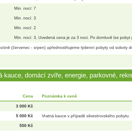
Min. nocí: 7
Min. nocí: 3
Min. nocí: 2
Min. nocí: 3, Uvedená cena je za 3 noci. Po domluvě lze pobyt 
sezóně (červenec - srpen) upřednostňujeme týdenní pobyty od soboty d
 kauce, domácí zvíře, energie, parkovné, rekre
Cena
Poznámka k ceně
3 000 Kč
5 000 Kč
Vratná kauce v případě silvestrovského pobytu.
550 Kč