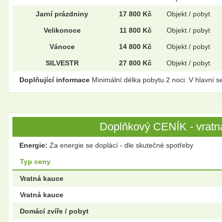
Jarní prázdniny
17 800 Kč
Objekt / pobyt
Velikonoce
11 800 Kč
Objekt / pobyt
Vánoce
14 800 Kč
Objekt / pobyt
SILVESTR
27 800 Kč
Objekt / pobyt
Doplňující informace
Minimální délka pobytu 2 noci. V hlavní 
Doplňkový CENÍK - vratná
Energie:
Za energie se doplácí - dle skutečné spotřeby
Typ ceny
Vratná kauce
Vratná kauce
Domácí zvíře / pobyt