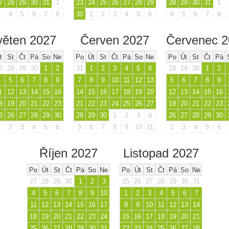
7
28
29
30
31
1
23
24
25
26
27
28
29
28
29
30
31
1
3
4
5
6
7
8
30
1
2
3
4
5
6
4
5
6
7
8
věten 2027
Červen 2027
Červenec 
t
St
Čt
Pá
So
Ne
Po
Út
St
Čt
Pá
So
Ne
Po
Út
St
Čt
Pá
7
28
29
30
1
2
31
1
2
3
4
5
6
28
29
30
1
2
4
5
6
7
8
9
7
8
9
10
11
12
13
5
6
7
8
9
1
12
13
14
15
16
14
15
16
17
18
19
20
12
13
14
15
16
8
19
20
21
22
23
21
22
23
24
25
26
27
19
20
21
22
23
5
26
27
28
29
30
28
29
30
1
2
3
4
26
27
28
29
30
1
2
3
4
5
6
5
6
7
8
9
10
11
2
3
4
5
6
Říjen 2027
Listopad 2027
Po
Út
St
Čt
Pá
So
Ne
Po
Út
St
Čt
Pá
So
Ne
27
28
29
30
1
2
3
25
26
27
28
29
30
31
4
5
6
7
8
9
10
1
2
3
4
5
6
7
11
12
13
14
15
16
17
8
9
10
11
12
13
14
18
19
20
21
22
23
24
15
16
17
18
19
20
21
25
26
27
28
29
30
31
22
23
24
25
26
27
28