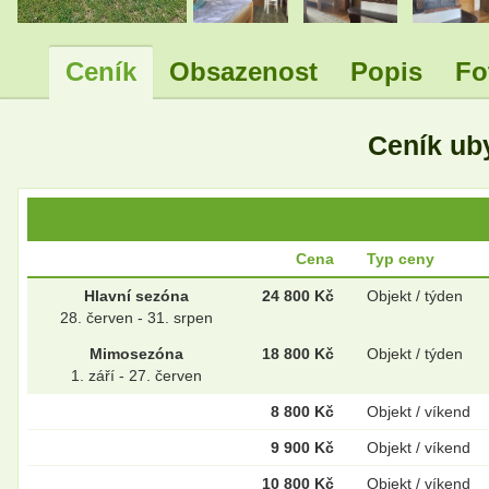
Ceník
Obsazenost
Popis
Fo
Ceník ub
Cena
Typ ceny
Hlavní sezóna
24 800 Kč
Objekt / týden
28. červen - 31. srpen
Mimosezóna
18 800 Kč
Objekt / týden
1. září - 27. červen
8 800 Kč
Objekt / víkend
9 900 Kč
Objekt / víkend
10 800 Kč
Objekt / víkend