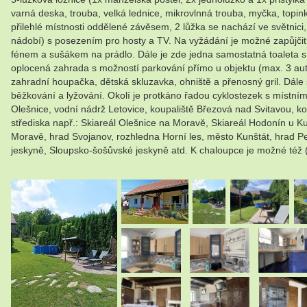
varná deska, trouba, velká lednice, mikrovlnná trouba, myčka, topink
přilehlé místnosti oddělené závěsem, 2 lůžka se nachází ve světnici
nádobí) s posezením pro hosty a TV. Na vyžádání je možné zapůjčit
fénem a sušákem na prádlo. Dále je zde jedna samostatná toaleta s
oplocená zahrada s možností parkování přímo u objektu (max. 3 auta
zahradní houpačka, dětská skluzavka, ohniště a přenosný gril. Dále si
běžkování a lyžování. Okolí je protkáno řadou cyklostezek s místní
Olešnice, vodní nádrž Letovice, koupaliště Březová nad Svitavou, k
střediska např.: Skiareál Olešnice na Moravě, Skiareál Hodonín u Ku
Moravě, hrad Svojanov, rozhledna Horní les, město Kunštát, hrad Pe
jeskyně, Sloupsko-šošůvské jeskyně atd. K chaloupce je možné též (po
.
.
.
.