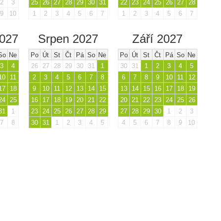
2
3
25
26
27
28
29
30
31
22
23
24
25
26
27
28
9
10
1
2
3
4
5
6
7
1
2
3
4
5
6
7
2027
Srpen 2027
Září 2027
So
Ne
Po
Út
St
Čt
Pá
So
Ne
Po
Út
St
Čt
Pá
So
Ne
3
4
26
27
28
29
30
31
1
30
31
1
2
3
4
5
10
11
2
3
4
5
6
7
8
6
7
8
9
10
11
12
17
18
9
10
11
12
13
14
15
13
14
15
16
17
18
19
24
25
16
17
18
19
20
21
22
20
21
22
23
24
25
26
31
1
23
24
25
26
27
28
29
27
28
29
30
1
2
3
7
8
30
31
1
2
3
4
5
4
5
6
7
8
9
10