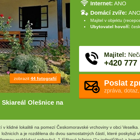
Internet:
ANO
Domácí zvíře:
ANO 
Majitel v objektu (recepc
Ubytovatel hovoří:
česk
Majitel:
Neč
+420 777
zobrazit
44 fotografií
Poslat zp
zpráva, dotaz,
Skiareál Olešnice na
v klidné lokalitě na pomezí Českomoravské vrchoviny v obci Veselka.
ložnicích a je rozdělena do dvou samostatných částí, které poskytují v
ka formou rozkládací pohovky), 1-lůžková ložnice (1x jednolůžko) a k