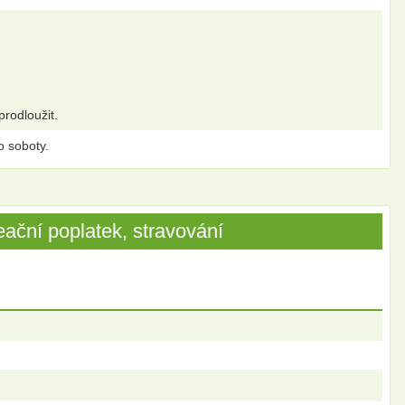
prodloužit.
o soboty.
ační poplatek, stravování