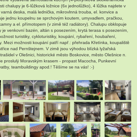
ti chalupy je 6-lůžková ložnice (6x jednolůžko), 4 lůžka najdete v
varná deska, malá lednička, mikrovlnná trouba, el. konvice a
hrnuje jednu koupelnu se sprchovým koutem, umyvadlem, pračkou,
kamny a el. přímotopem (v zimě též radiátory). Chalupu obklopuje
y je venkovní bazén, altán s posezením, krytá terasa s posezením,
žnost turistiky, cykloturistiky, koupání, rybaření, houbaření,
. Mezi možnosti koupání patří např.: přehrada Křetínka, koupaliště
střice nad Pernštejnem. V zimě jsou výhodou blízká lyžařská
rašidel v Olešnici, historické město Boskovice, město Olešnice n.
 dále proslulý Moravským krasem - propast Macocha, Punkevní
vatby, teambuildingy apod.! Těšíme se na vás! :-)
.
.
.
.
.
.
.
.