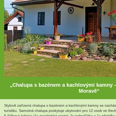
„Chalupa s bazénem a kachlovými kamny - 
Moravě“
Stylově zařízená chalupa s bazénem a kachlovými kamny se nachází 
turistiku. Samotná chalupa poskytuje ubytování pro 12 osob ve třech 
5-lůžková ložnice (1x manželská postel, 2x jednolůžko a 1x přistýl