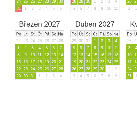
24
25
26
27
28
29
30
28
29
30
1
2
3
4
26
2
31
1
2
3
4
5
6
5
6
7
8
9
10
11
2
Březen 2027
Duben 2027
K
Po
Út
St
Čt
Pá
So
Ne
Po
Út
St
Čt
Pá
So
Ne
Po
Ú
22
23
24
25
26
27
28
29
30
31
1
2
3
4
26
2
1
2
3
4
5
6
7
5
6
7
8
9
10
11
3
8
9
10
11
12
13
14
12
13
14
15
16
17
18
10
1
15
16
17
18
19
20
21
19
20
21
22
23
24
25
17
1
22
23
24
25
26
27
28
26
27
28
29
30
1
2
24
2
29
30
31
1
2
3
4
3
4
5
6
7
8
9
31