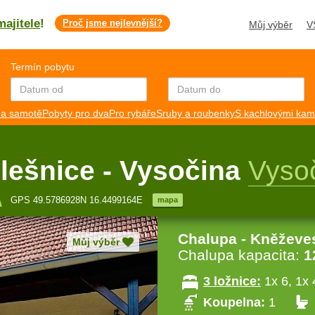
majitele
!
Proč jsme nejlevnější?
Můj výběr
V
Termín pobytu
a samotě
Pobyty pro dva
Pro rybáře
Sruby a roubenky
S kachlovými ka
lešnice - Vysočina
Vyso
GPS 49.5786928N 16.4499164E
mapa
Chalupa - Kněževe
Můj výběr
Chalupa kapacita:
1
3 ložnice:
1x 6, 1x 
Koupelna:
1