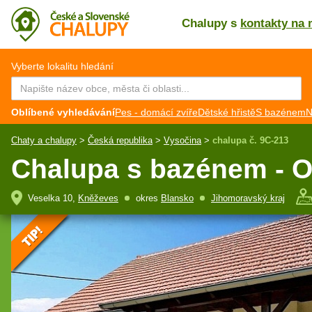
Chalupy s
kontakty na 
CZ
EN
Vyberte lokalitu hledání
Oblíbené vyhledávání
Pes - domácí zvíře
Dětské hřistě
S bazénem
N
Chaty a chalupy
>
Česká republika
>
Vysočina
>
chalupa č. 9C-213
Chalupa s bazénem - O
Veselka 10,
Kněževes
okres
Blansko
Jihomoravský kraj