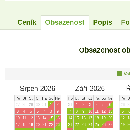
Ceník
Obsazenost
Popis
Fo
Obsazenost ob
Vol
Srpen 2026
Září 2026
Ř
Po
Út
St
Čt
Pá
So
Ne
Po
Út
St
Čt
Pá
So
Ne
Po
Ú
27
28
29
30
31
1
2
31
1
2
3
4
5
6
28
2
3
4
5
6
7
8
9
7
8
9
10
11
12
13
5
10
11
12
13
14
15
16
14
15
16
17
18
19
20
12
1
17
18
19
20
21
22
23
21
22
23
24
25
26
27
19
2