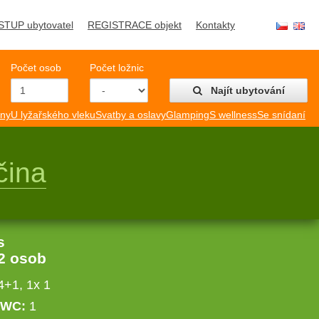
STUP ubytovatel
REGISTRACE objekt
Kontakty
Počet osob
Počet ložnic
Najít ubytování
mny
U lyžařského vleku
Svatby a oslavy
Glamping
S wellness
Se snídaní
čina
s
2 osob
4+1, 1x 1
WC:
1