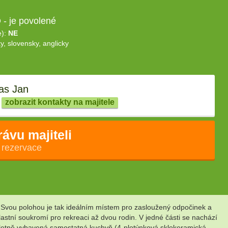
- je povolené
e):
NE
y, slovensky, anglicky
as Jan
zobrazit kontakty na majitele
rávu majiteli
 rezervace
 Svou polohou je tak ideálním místem pro zasloužený odpočinek a
lastní soukromí pro rekreaci až dvou rodin. V jedné části se nachází
ompletně vybavená samostatná kuchyň (4-plotýnková sklokeramická