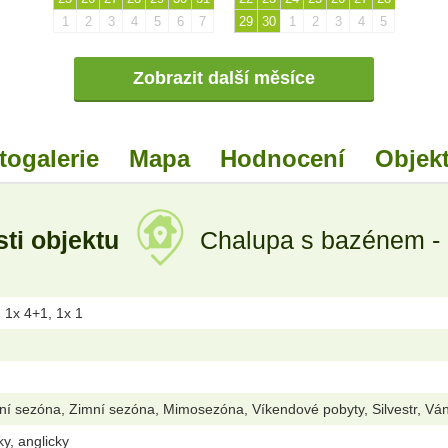
1
2
3
4
5
6
7
29
30
1
2
3
4
5
Zobrazit další měsíce
togalerie
Mapa
Hodnocení
Objekt
ti objektu
Chalupa s bazénem - 
, 1x 4+1, 1x 1
ní sezóna, Zimní sezóna, Mimosezóna, Víkendové pobyty, Silvestr, Vá
ky, anglicky