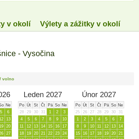
y v okolí
Výlety a zážitky v okolí
nice - Vysočina
/ volno
026
Leden 2027
Únor 2027
So
Ne
Po
Út
St
Čt
Pá
So
Ne
Po
Út
St
Čt
Pá
So
Ne
5
6
28
29
30
31
1
2
3
25
26
27
28
29
30
31
12
13
4
5
6
7
8
9
10
1
2
3
4
5
6
7
19
20
11
12
13
14
15
16
17
8
9
10
11
12
13
14
26
27
18
19
20
21
22
23
24
15
16
17
18
19
20
21