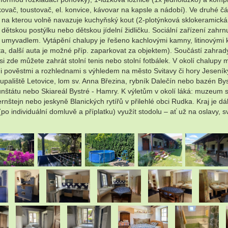
ovač, toustovač, el. konvice, kávovar na kapsle a nádobí). Ve druhé čás
, na kterou volně navazuje kuchyňský kout (2-plotýnková sklokeramická 
 dětskou postýlku nebo dětskou jídelní židličku. Sociální zařízení za
 umyvadlem. Vytápění chalupy je řešeno kachlovými kamny, litinovými 
, další auta je možné příp. zaparkovat za objektem). Součástí zahrad
 zde můžete zahrát stolní tenis nebo stolní fotbálek. V okolí chalupy mo
mi pověstmi a rozhlednami s výhledem na město Svitavy či hory Jeseníky
oupaliště Letovice, lom sv. Anna Březina, rybník Dalečín nebo bazén By
nštátu nebo Skiareál Bystré - Hamry. K výletům v okolí láká: muzeum st
rnštejn nebo jeskyně Blanických rytířů v přilehlé obci Rudka. Kraj je
 individuální domluvě a příplatku) využít stodolu – ať už na oslavy, s
.
.
.
.
.
.
.
.
.
.