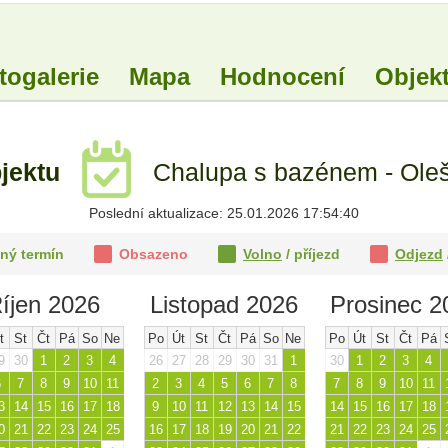
togalerie
Mapa
Hodnocení
Objekt
jektu
Chalupa s bazénem - Oleš
Poslední aktualizace: 25.01.2026 17:54:40
ný termín
Obsazeno
Volno
/ příjezd
Odjezd
íjen 2026
Listopad 2026
Prosinec 2
t
St
Čt
Pá
So
Ne
Po
Út
St
Čt
Pá
So
Ne
Po
Út
St
Čt
Pá
9
30
1
2
3
4
26
27
28
29
30
31
1
30
1
2
3
4
6
7
8
9
10
11
2
3
4
5
6
7
8
7
8
9
10
11
3
14
15
16
17
18
9
10
11
12
13
14
15
14
15
16
17
18
0
21
22
23
24
25
16
17
18
19
20
21
22
21
22
23
24
25