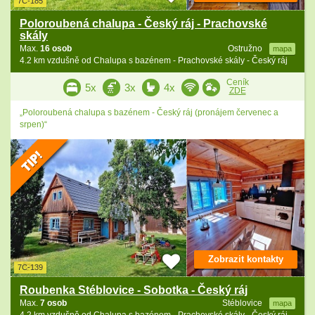
7C-185
Poloroubená chalupa - Český ráj - Prachovské
skály
Max.
16 osob
Ostružno
mapa
4.2 km vzdušně od Chalupa s bazénem - Prachovské skály - Český ráj
Ceník
5x
3x
4x
ZDE
„Poloroubená chalupa s bazénem - Český ráj (pronájem červenec a
srpen)“
Zobrazit kontakty
7C-139
Roubenka Stéblovice - Sobotka - Český ráj
Max.
7 osob
Stéblovice
mapa