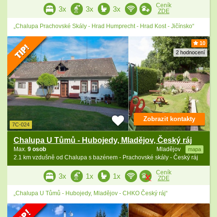
Ceník
3x
3x
3x
ZDE
„Chalupa Prachovské Skály - Hrad Humprecht - Hrad Kost - Jičínsko“
10
2 hodnocení
Zobrazit kontakty
7C-024
Chalupa U Tůmů - Hubojedy, Mladějov, Český ráj
Max.
9 osob
Mladějov
mapa
2.1 km vzdušně od Chalupa s bazénem - Prachovské skály - Český ráj
Ceník
3x
1x
1x
ZDE
„Chalupa U Tůmů - Hubojedy, Mladějov - CHKO Český ráj“