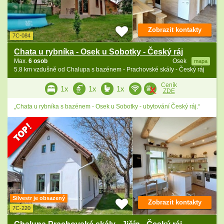
Zobrazit kontakty
7C-084
Chata u rybníka - Osek u Sobotky - Český ráj
Max.
6 osob
Osek
mapa
5.8 km vzdušně od Chalupa s bazénem - Prachovské skály - Český ráj
Ceník
1x
1x
1x
ZDE
„Chata u rybníka s bazénem - Osek u Sobotky - ubytování Český ráj.“
Silvestr je obsazený
Zobrazit kontakty
7C-220