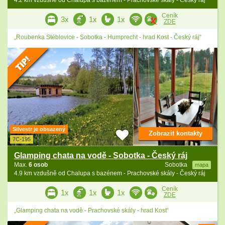
4.2 km vzdušně od Chalupa s bazénem - Prachovské skály - Český ráj
Ceník
3x
1x
1x
ZDE
„Roubenka Stéblovice - Sobotka - Humprecht - hrad Kost - Český ráj“
Silvestr je obsazený
Zobrazit kontakty
7C-195
Glamping chata na vodě - Sobotka - Český ráj
Max.
6 osob
Sobotka
mapa
4.9 km vzdušně od Chalupa s bazénem - Prachovské skály - Český ráj
Ceník
1x
1x
1x
ZDE
„Glamping chata na vodě - Prachovské skály - hrad Kost“