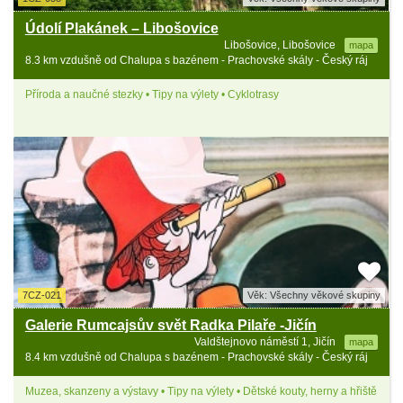
Údolí Plakánek – Libošovice
Libošovice, Libošovice
mapa
8.3 km vzdušně od Chalupa s bazénem - Prachovské skály - Český ráj
Příroda a naučné stezky • Tipy na výlety • Cyklotrasy
7CZ-021
Věk: Všechny věkové skupiny
Galerie Rumcajsův svět Radka Pilaře -Jičín
Valdštejnovo náměstí 1, Jičín
mapa
8.4 km vzdušně od Chalupa s bazénem - Prachovské skály - Český ráj
Muzea, skanzeny a výstavy • Tipy na výlety • Dětské kouty, herny a hřiště