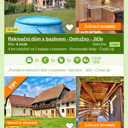
Zobrazit kontakty
7C-068
Rekreační dům s bazénem - Ostružno - Jičín
Max.
6 osob
Ostružno
mapa
4 km vzdušně od Chalupa s bazénem - Prachovské skály - Český ráj
Ceník
2x
1x
1x
ZDE
„Pronájem rekreační dům s bazénem - Ostružno - Jičín - Český ráj.“
Silvestr je obsazený
Zobrazit kontakty