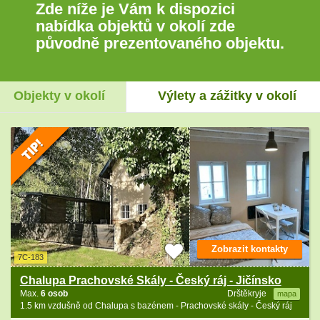
Zde níže je Vám k dispozici
nabídka objektů v okolí zde
původně prezentovaného objektu.
Objekty v okolí
Výlety a zážitky v okolí
Zobrazit kontakty
7C-183
Chalupa Prachovské Skály - Český ráj - Jičínsko
Max.
6 osob
Drštěkryje
mapa
1.5 km vzdušně od Chalupa s bazénem - Prachovské skály - Český ráj