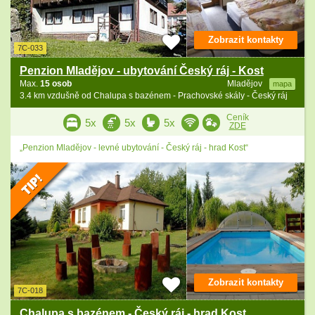
Zobrazit kontakty
7C-033
Penzion Mladějov - ubytování Český ráj - Kost
Max.
15 osob
Mladějov
mapa
3.4 km vzdušně od Chalupa s bazénem - Prachovské skály - Český ráj
Ceník
5x
5x
5x
ZDE
„Penzion Mladějov - levné ubytování - Český ráj - hrad Kost“
Zobrazit kontakty
7C-018
Chalupa s bazénem - Český ráj - hrad Kost