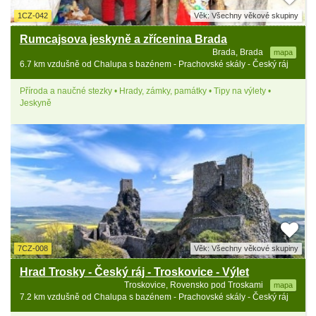
1CZ-042
Věk: Všechny věkové skupiny
Rumcajsova jeskyně a zřícenina Brada
Brada, Brada
mapa
6.7 km vzdušně od Chalupa s bazénem - Prachovské skály - Český ráj
Příroda a naučné stezky • Hrady, zámky, památky • Tipy na výlety •
Jeskyně
7CZ-008
Věk: Všechny věkové skupiny
Hrad Trosky - Český ráj - Troskovice - Výlet
Troskovice, Rovensko pod Troskami
mapa
7.2 km vzdušně od Chalupa s bazénem - Prachovské skály - Český ráj