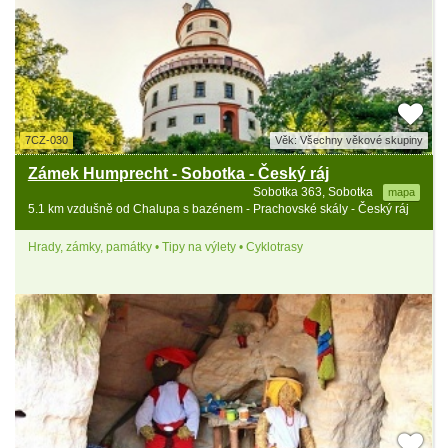
7CZ-030
Věk: Všechny věkové skupiny
Zámek Humprecht - Sobotka - Český ráj
Sobotka 363, Sobotka
mapa
5.1 km vzdušně od Chalupa s bazénem - Prachovské skály - Český ráj
Hrady, zámky, památky • Tipy na výlety • Cyklotrasy