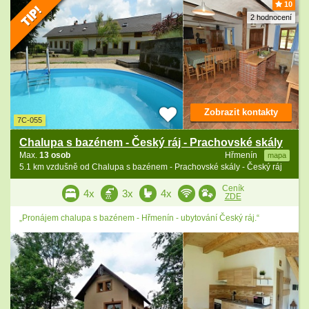
10
2 hodnocení
Zobrazit kontakty
7C-055
Chalupa s bazénem - Český ráj - Prachovské skály
Max.
13 osob
Hřmenín
mapa
5.1 km vzdušně od Chalupa s bazénem - Prachovské skály - Český ráj
Ceník
4x
3x
4x
ZDE
„Pronájem chalupa s bazénem - Hřmenín - ubytování Český ráj.“