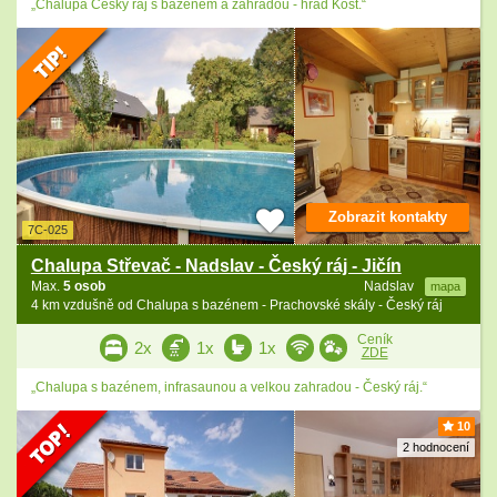
„Chalupa Český ráj s bazénem a zahradou - hrad Kost.“
Zobrazit kontakty
7C-025
Chalupa Střevač - Nadslav - Český ráj - Jičín
Max.
5 osob
Nadslav
mapa
4 km vzdušně od Chalupa s bazénem - Prachovské skály - Český ráj
Ceník
2x
1x
1x
ZDE
„Chalupa s bazénem, infrasaunou a velkou zahradou - Český ráj.“
10
2 hodnocení