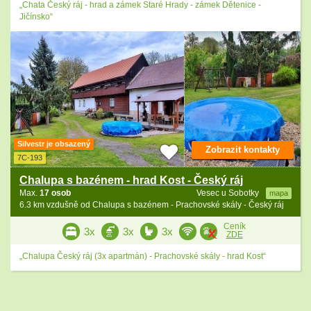
„Chata Český ráj - hrad a zámek Staré Hrady - zámek Dětenice -
Jičínsko“
Silvestr je obsazený
Zobrazit kontakty
7C-193
Chalupa s bazénem - hrad Kost - Český ráj
Max.
17 osob
Vesec u Sobotky
mapa
6.3 km vzdušně od Chalupa s bazénem - Prachovské skály - Český ráj
Ceník
3x
3x
3x
ZDE
„Chalupa Český ráj (3x apartmán) - Prachovské skály - hrad Kost“