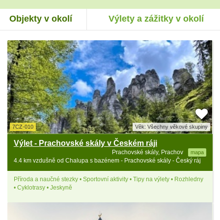
Objekty v okolí
Výlety a zážitky v okolí
7CZ-010
Věk: Všechny věkové skupiny
Výlet - Prachovské skály v Českém ráji
Prachovské skály, Prachov
mapa
4.4 km vzdušně od Chalupa s bazénem - Prachovské skály - Český ráj
Příroda a naučné stezky • Sportovní aktivity • Tipy na výlety • Rozhledny
• Cyklotrasy • Jeskyně