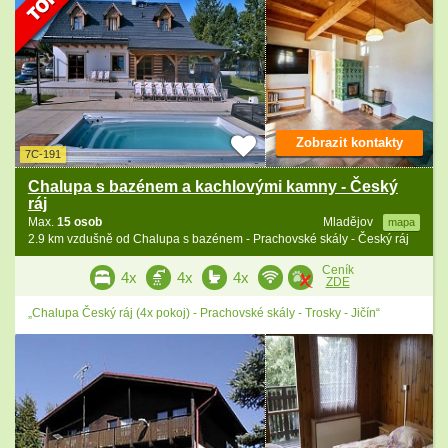
Zobrazit kontakty
7C-191
Chalupa s bazénem a kachlovými kamny - Český
ráj
Max.
15 osob
Mladějov
mapa
2.9 km vzdušně od Chalupa s bazénem - Prachovské skály - Český ráj
Ceník
4x
4x
4x
ZDE
„Chalupa Český ráj (4x pokoj) - Prachovské skály - Trosky - Jičín“