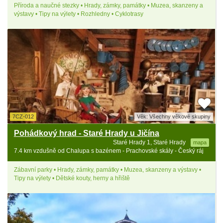
Příroda a naučné stezky • Hrady, zámky, památky • Muzea, skanzeny a
výstavy • Tipy na výlety • Rozhledny • Cyklotrasy
7CZ-012
Věk: Všechny věkové skupiny
Pohádkový hrad - Staré Hrady u Jičína
Staré Hrady 1, Staré Hrady
mapa
7.4 km vzdušně od Chalupa s bazénem - Prachovské skály - Český ráj
Zábavní parky • Hrady, zámky, památky • Muzea, skanzeny a výstavy •
Tipy na výlety • Dětské kouty, herny a hřiště