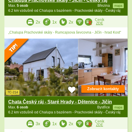
Chalupa Prachovské skály - Jičín - Český ráj
Max.
5 osob
Březina
mapa
6.2 km vzdušně od Chalupa s bazénem - Prachovské skály - Český ráj
Ceník
2x
1x
2x
ZDE
„Chalupa Prachovské skály - Rumcajsova ševcovna - Jičín - hrad Kost“
Zobrazit kontakty
7C-214
Chata Český ráj - Staré Hrady - Dětenice - Jičín
Max.
6 osob
Bystřice
mapa
6.2 km vzdušně od Chalupa s bazénem - Prachovské skály - Český ráj
Ceník
3x
1x
2x
ZDE