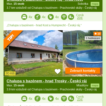
Max.
15 osob
Sobotka
mapa
3.7 km vzdušně od Chalupa s bazénem - Prachovské skály - Český ráj
Ceník
4x
4x
4x
ZDE
„Chalupa s bazénem - hrad Kost a Humprecht - Český ráj.“
10
1 hodnocení
Zobrazit kontakty
7C-015
Chalupa s bazénem - hrad Trosky - Český ráj
Max.
15 osob
Mladějov
mapa
3.9 km vzdušně od Chalupa s bazénem - Prachovské skály - Český ráj
Ceník
4x
4x
4x
ZDE