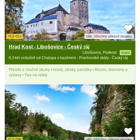
7CZ-013
Věk: Všechny věkové skupiny
Hrad Kost - Libošovice - Český ráj
Libošovice, Podkost
mapa
8.3 km vzdušně od Chalupa s bazénem - Prachovské skály - Český ráj
Příroda a naučné stezky • Hrady, zámky, památky • Muzea, skanzeny a
výstavy • Tipy na výlety
1CZ-058
Věk: Všechny věkové skupiny