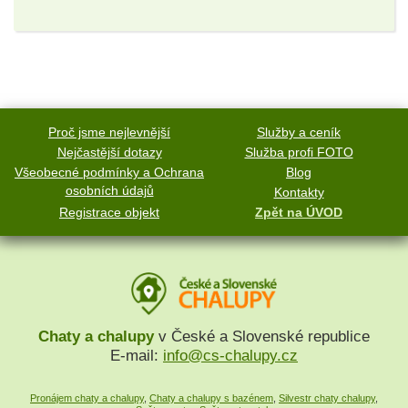
Proč jsme nejlevnější
Služby a ceník
Nejčastější dotazy
Služba profi FOTO
Všeobecné podmínky a Ochrana
Blog
osobních údajů
Kontakty
Registrace objekt
Zpět na ÚVOD
Chaty a chalupy
v České a Slovenské republice
E-mail:
info@cs-chalupy.cz
Pronájem chaty a chalupy
,
Chaty a chalupy s bazénem
,
Silvestr chaty chalupy
,