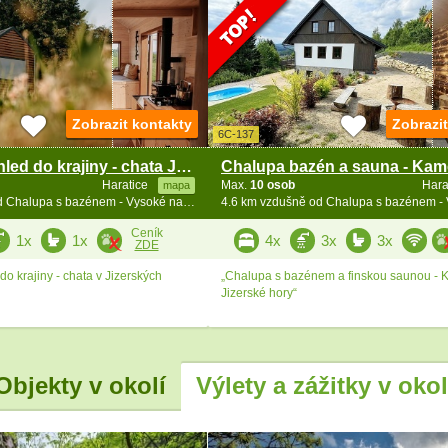
Zobrazit kontakty
Zobrazi
6C-137
Glamping výhled do krajiny - chata Jizerské hory
Haratice
Max.
10 osob
Hara
mapa
4.2 km vzdušně od Chalupa s bazénem - Vysoké nad Jizerou - Bozkov
Ceník
1x
1x
4x
3x
3x
ZDE
o krajiny - chata v Jizerských
„Chalupa s bazénem a finskou saunou - 
Jizerské hory“
Objekty v okolí
Výlety a zážitky v okol