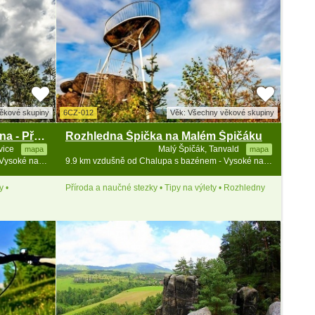
ěkové skupiny
6CZ-012
Věk: Všechny věkové skupiny
Maják a muzeum Járy Cimrmana - Příchovice
Rozhledna Špička na Malém Špičáku
vice
Malý Špičák, Tanvald
mapa
mapa
8.6 km vzdušně od Chalupa s bazénem - Vysoké nad Jizerou - Bozkov
9.9 km vzdušně od Chalupa s bazénem - Vysoké nad Jizerou - Bozkov
y •
Příroda a naučné stezky • Tipy na výlety • Rozhledny