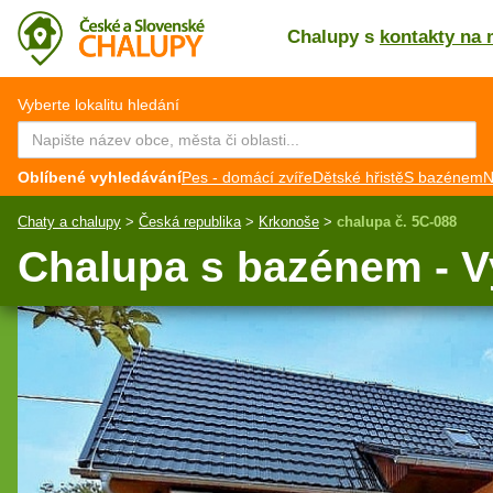
Chalupy s
kontakty na 
CZ
EN
Vyberte lokalitu hledání
Oblíbené vyhledávání
Pes - domácí zvíře
Dětské hřistě
S bazénem
N
Chaty a chalupy
>
Česká republika
>
Krkonoše
>
chalupa č. 5C-088
Chalupa s bazénem - V