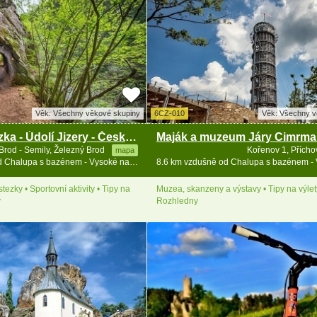
Věk: Všechny věkové skupiny
6CZ-010
Věk: Všechny v
Riegrova stezka - Údolí Jizery - Český ráj
Brod - Semily, Železný Brod
Kořenov 1, Přícho
mapa
5.6 km vzdušně od Chalupa s bazénem - Vysoké nad Jizerou - Bozkov
tezky • Sportovní aktivity • Tipy na
Muzea, skanzeny a výstavy • Tipy na výlet
y
Rozhledny