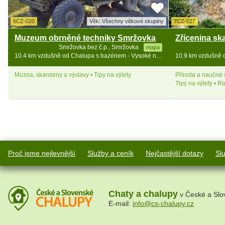
6CZ-020
Věk: Všechny věkové skupiny
7CZ-027
Muzeum obrněné techniky Smržovka
Smržovka bez č.p., Smržovka
mapa
10.4 km vzdušně od Chalupa s bazénem - Vysoké nad Jizerou - Bozkov
Muzea, skanzeny a výstavy • Tipy na výlety
Příroda a naučné 
Tipy na výlety • R
Proč jsme nejlevnější
Služby a ceník
Nejčastější dotazy
Sl
Chaty a chalupy
v České a Slo
E-mail:
info@cs-chalupy.cz