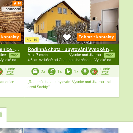
10
1 hodnocení
t kontakty
Zobrazit kontakty
5C-119
Chalupa bazén a sauna - Kamenice - Jizerské hory
Rodinná chata - ubytování Vysoké nad Jizerou
tice
Max.
7 osob
Vysoké nad Jizerou
mapa
mapa
4.6 km vzdušně od Chalupa s bazénem - Vysoké nad Jizerou - Bozkov
4.6 km vzdušně od Chalupa s bazénem - Vysoké nad Jizerou - Bozkov
Ceník
Ceník
2x
1x
1x
ZDE
ZDE
Kamenice -
„Rodinná chata - ubytování Vysoké nad Jizerou - ski-
areál Šachty.“
í