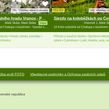
Věk: Všechny věkové skupiny
7CZ-007
Věk: Všechny v
Zřícenina skalního hradu Vranov - Pantheon
Sjezdy na koloběžkách po Čes
Malá Skála, Malá Skála
Vranové 1, Malá S
mapa
10.9 km vzdušně od Chalupa s bazénem - Vysoké nad Jizerou - Bozkov
stezky • Hrady, zámky, památky •
Příroda a naučné stezky • Sportovní aktivit
ozhledny
výlety • Cyklotrasy • Lodě, letadla, auta, m
užba profi FOTO
Všeobecné podmínky a Ochrana osobních údajů
venské republice