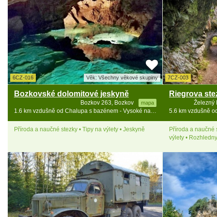
6CZ-016
Věk: Všechny věkové skupiny
7CZ-003
Bozkovské dolomitové jeskyně
Bozkov 263, Bozkov
Železný 
mapa
1.6 km vzdušně od Chalupa s bazénem - Vysoké nad Jizerou - Bozkov
Příroda a naučné stezky • Tipy na výlety • Jeskyně
Příroda a naučné s
výlety • Rozhledn