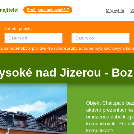
majitele
!
Proč jsme nejlevnější?
Můj výběr
V
Termín pobytu
a samotě
Pobyty pro dva
Pro rybáře
Sruby a roubenky
S kachlovými ka
ysoké nad Jizerou - Bo
Objekt Chalupa s ba
aktivní prezentaci n
omezenou dobu k zpět
komunikovali. Pro dal
komunikace.