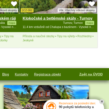
ěkové skupiny
1CZ-062
Věk: Všechny věkové skupiny
kém ráji
Klokočské a betlémské skály - Turnov
kála
Turnov, Turnov
mapa
mapa
10.9 km vzdušně od Chalupa s bazénem - Vysoké nad Jizerou - Bozkov
11.4 km vzdušně od Chalupa s bazénem - Vysoké nad Jizerou - Bozkov
y • Tipy na
Příroda a naučné stezky • Tipy na výlety • Rozhledny •
otorky
Jeskyně
Blog
Kontakty
Registrace objekt
Zpět na ÚVOD
Rezervace za poslední den:
90 pobytů telefonicky a