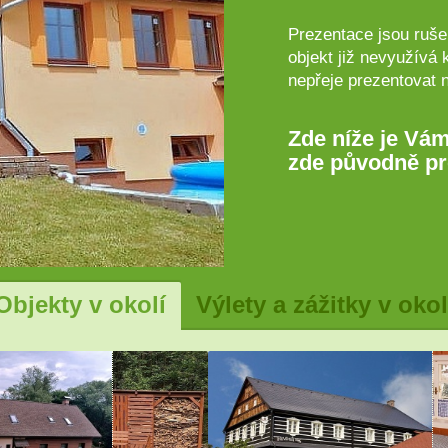
Prezentace jsou rušen
objekt již nevyužívá 
nepřeje prezentovat 
Zde níže je Vám
zde původně pr
Objekty v okolí
Výlety a zážitky v okol