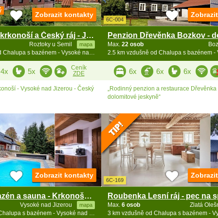
ý
Zobrazit kontakty
Zobrazi
6C-004
Chalupa Podkrkonoší a Český ráj - Jesenný
Roztoky u Semil
Max.
22 osob
Bo
mapa
2.4 km vzdušně od Chalupa s bazénem - Vysoké nad Jizerou - Bozkov
Ceník
4x
5x
6x
6x
6x
ZDE
onoší - Vysoké nad Jizerou - Český
„Rodinný penzion a restaurace Dřevěnka
dolomitové jeskyně“
Zobrazit kontakty
Zobrazi
6C-169
Roubenka bazén a sauna - Krkonoše a Český ráj
Vysoké nad Jizerou
Max.
6 osob
Zlatá Ole
mapa
3 km vzdušně od Chalupa s bazénem - Vysoké nad Jizerou - Bozkov