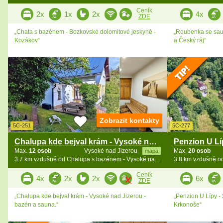
Ceník
2x
1x
2x
4x
ZDE
„Chata s bazénem - Bozkovské dolomitové jeskyně -
„Roubenka se sau
Kozákov“
a Český ráj“
Zobrazit kontakty
5C-251
5C-277
Chalupa kde bejval krám - Vysoké nad Jizerou
Penzion U Lí
Max.
12 osob
Vysoké nad Jizerou
Max.
20 osob
mapa
3.7 km vzdušně od Chalupa s bazénem - Vysoké nad Jizerou - Bozkov
Ceník
4x
2x
2x
6x
ZDE
„Chalupa kde bejval krám - Vysoké nad Jizerou -
„Penzion U Lípy - 
bazén a sauna.“
Krkonoše“