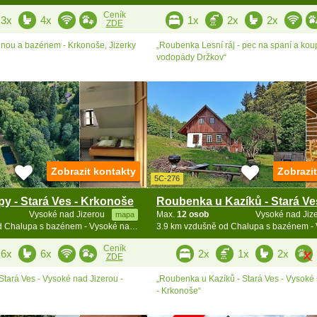
Ceník
3x
4x
1x
2x
2x
ZDE
nou a bazénem - Krkonoše, Jizerky
„Roubenka Lesní ráj - pec na spaní a koup
vodopády Držkov“
Zobrazit kontakty
Zobrazi
5C-276
py - Stará Ves - Krkonoše
Vysoké nad Jizerou
Max.
12 osob
Vysoké nad Jiz
mapa
3.8 km vzdušně od Chalupa s bazénem - Vysoké nad Jizerou - Bozkov
Ceník
6x
6x
2x
1x
2x
ZDE
Stará Ves - Vysoké nad Jizerou -
„Roubenka u Kazíků - Stará Ves - Vysoké
- Krkonoše“