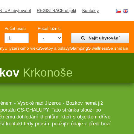
STUP ubytovatel
REGISTRACE objekt
Kontakty
Počet osob
Počet ložnic
Najít ubytování
mny
U lyžařského vleku
Svatby a oslavy
Glamping
S wellness
Se snídaní
zkov
Krkonoše
zénem - Vysoké nad Jizerou - Bozkov nemá již
a portálu CS-CHALUPY. Tato stránka slouží po
nému dohledání klientům, kteří s objektem dříve
ší kontakt tedy prosím použijte údaje z předchozí