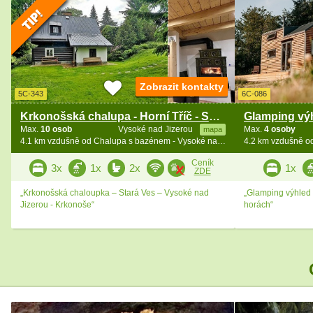
Zobrazit kontakty
5C-343
6C-086
Krkonošská chalupa - Horní Tříč - Sklenařice
Max.
10 osob
Vysoké nad Jizerou
Max.
4 osoby
mapa
4.1 km vzdušně od Chalupa s bazénem - Vysoké nad Jizerou - Bozkov
Ceník
3x
1x
2x
1x
ZDE
„Krkonošská chaloupka – Stará Ves – Vysoké nad
„Glamping výhled d
Jizerou - Krkonoše“
horách“