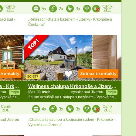
Ceník
Ceník
5x
2x
3x
ZDE
ZDE
ací sud -
„Rekreační chata s bazénem - Jizerky - Krkonoše a
Český ráj“
t kontakty
Zobrazit kontakty
5C-377
Roubenka u Kazíků - Stará Ves - Krkonoše
Wellness chalupa Krkonoše a Jizerské hory
erou
Max.
11 osob
Vysoké nad Jizerou
mapa
mapa
3.9 km vzdušně od Chalupa s bazénem - Vysoké nad Jizerou - Bozkov
3.9 km vzdušně od Chalupa s bazénem - Vysoké nad Jizerou - Bozkov
Ceník
Ceník
4x
3x
3x
ZDE
ZDE
 nad Jizerou
„Chalupa se saunou a koupacím sudem - Krkonoše -
Vysoké nad Jizerou“