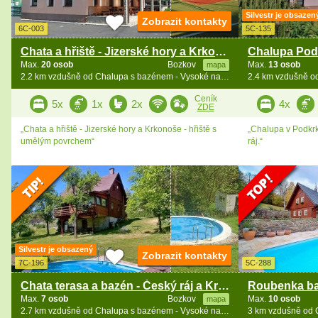
Silvestr je obsazen
Zobrazit kontakty
6C-003
5C-135
Chata a hřiště - Jizerské hory a Krkonoše
Max.
20 osob
Bozkov
Max.
13 osob
mapa
2.2 km vzdušně od Chalupa s bazénem - Vysoké nad Jizerou - Bozkov
Ceník
5x
1x
2x
4x
ZDE
„Chata a hřiště - Jizerské hory a Krkonoše - hřiště s
„Chalupa v Podkrk
umělým povrchem“
ráj.“
Silvestr je obsazený
Zobrazit kontakty
7C-196
5C-288
Chata terasa a bazén - Český ráj a Krkonoše
Max.
7 osob
Bozkov
Max.
10 osob
mapa
2.7 km vzdušně od Chalupa s bazénem - Vysoké nad Jizerou - Bozkov