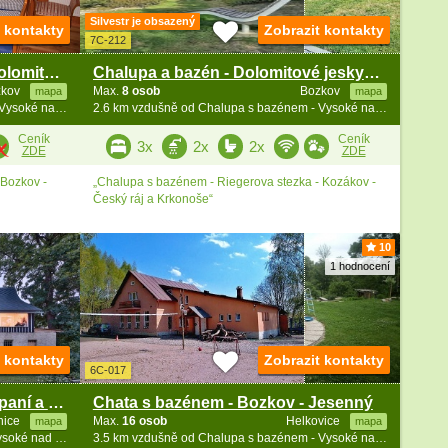
Silvestr je obsazený
t kontakty
Zobrazit kontakty
7C-212
Penzion Dřevěnka Bozkov - dolomitové jeskyně
Chalupa a bazén - Dolomitové jeskyně - Železný Brod
zkov
Max.
8 osob
Bozkov
mapa
mapa
2.5 km vzdušně od Chalupa s bazénem - Vysoké nad Jizerou - Bozkov
2.6 km vzdušně od Chalupa s bazénem - Vysoké nad Jizerou - Bozkov
Ceník
Ceník
3x
2x
2x
ZDE
ZDE
 Bozkov -
„Chalupa s bazénem - Riegerova stezka - Kozákov -
Český ráj a Krkonoše“
10
1 hodnocení
t kontakty
Zobrazit kontakty
6C-017
Roubenka Lesní ráj - pec na spaní a koupací sud
Chata s bazénem - Bozkov - Jesenný
šnice
Max.
16 osob
Helkovice
mapa
mapa
3 km vzdušně od Chalupa s bazénem - Vysoké nad Jizerou - Bozkov
3.5 km vzdušně od Chalupa s bazénem - Vysoké nad Jizerou - Bozkov