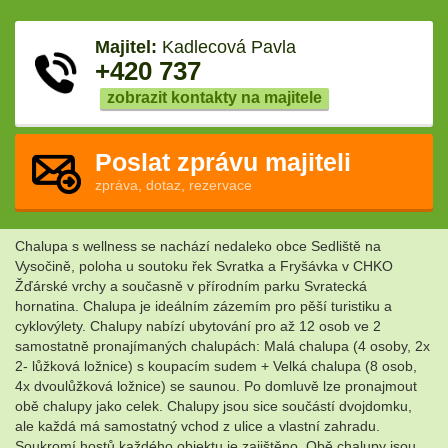
Majitel:
Kadlecová Pavla
+420 737
zobrazit kontakty na majitele
Poslat zprávu majiteli
zpráva, dotaz, rezervace
Chalupa s wellness se nachází nedaleko obce Sedliště na
Vysočině, poloha u soutoku řek Svratka a Fryšávka v CHKO
Žďárské vrchy a současně v přírodním parku Svratecká
hornatina. Chalupa je ideálním zázemím pro pěší turistiku a
cyklovýlety. Chalupy nabízí ubytování pro až 12 osob ve 2
samostatně pronajímaných chalupách: Malá chalupa (4 osoby, 2x
2- lůžková ložnice) s koupacím sudem + Velká chalupa (8 osob,
4x dvoulůžková ložnice) se saunou. Po domluvě lze pronajmout
obě chalupy jako celek. Chalupy jsou sice součástí dvojdomku,
ale každá má samostatný vchod z ulice a vlastní zahradu.
Soukromí hostů každého objektu je zajištěno. Obě chalupy jsou