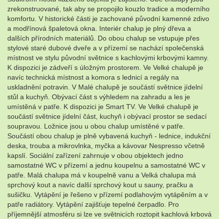
zrekonstruované, tak aby se propojilo kouzlo tradice a moderního
komfortu. V historické části je zachované původní kamenné zdivo
a modřínová špaletová okna. Interiér chalup je plný dřeva a
dalších přírodních materiálů. Do obou chalup se vstupuje přes
stylové staré dubové dveře a v přízemí se nachází společenská
místnost ve stylu původní světnice s kachlovými krbovými kamny.
K dispozici je zádveří s úložným prostorem. Ve Velké chalupě je
navíc technická místnost a komora s lednicí a regály na
uskladnění potravin. V Malé chalupě je součástí světnice jídelní
stůl a kuchyň. Obývací část s výhledem na zahradu a les je
umístěná v patře. K dispozici je Smart TV. Ve Velké chalupě je
součástí světnice jídelní část, kuchyň i obývací prostor se sedací
soupravou. Ložnice jsou u obou chalup umístěné v patře.
Součástí obou chalup je plně vybavená kuchyň - lednice, indukční
deska, trouba a mikrovlnka, myčka a kávovar Nespresso včetně
kapslí. Sociální zařízení zahrnuje v obou objektech jedno
samostatné WC v přízemí a jednu koupelnu a samostatné WC v
patře. Malá chalupa má v koupelně vanu a Velká chalupa má
sprchový kout a navíc další sprchový kout u sauny, pračku a
sušičku. Vytápění je řešeno v přízemí podlahovým vytápěním a v
patře radiátory. Vytápění zajišťuje tepelné čerpadlo. Pro
příjemnější atmosféru si lze ve světnicích roztopit kachlová krbová