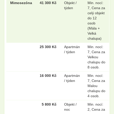
Mimosezóna
41 300 Kč
Objekt /
Min. nocí:
.
.
týden
7, Cena za
celý objekt
do 12
osob
.
.
(Mála +
Velká
chalupa)
25 300 Kč
Apartmán
Min. nocí:
/ týden
7, Cena za
Velkou
chalupu do
8 osob.
16 000 Kč
Apartmán
Min. nocí:
/ týden
7, Cena za
Malou
chalupu do
4 osob.
5 800 Kč
Objekt /
Min. nocí:
noc
2, Cena za