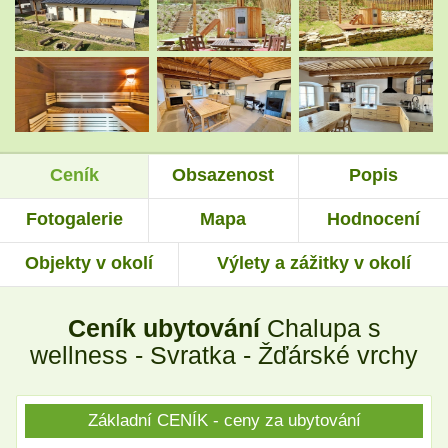
.
.
.
.
Ceník
Obsazenost
Popis
.
.
Fotogalerie
Mapa
Hodnocení
Objekty v okolí
Výlety a zážitky v okolí
.
.
Ceník ubytování
Chalupa s
.
.
wellness - Svratka - Žďárské vrchy
Základní CENÍK - ceny za ubytování
.
.