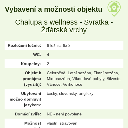
Vybavení a možnosti objektu
Chalupa s wellness - Svratka -
Žďárské vrchy
Rozložení ložnic:
6 ložnic: 6x 2
WC:
4
Koupelny:
2
Objekt k
Celoročně, Letní sezóna, Zimní sezóna,
pronájmu
Mimosezóna, Víkendové pobyty, Silvestr,
(využití):
Vánoce, Velikonoce
Ubytování
česky, slovensky, anglicky
možno domluvit
jazykem:
Domácí zvíře:
NE - není povolené
Možnost
vlastní stravování