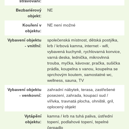
stravování:
Bezbariérový
NE
objekt:
Kouření v
NE není možné
objektu:
Vybavení objektu
společenská místnost, dětská postýlka,
- vnitřní:
krb / krbová kamna, internet - wifi,
vybavená kuchyně, rychlovarná konvice,
varná deska, lednička, mikrovlnná
trouba, myčka, kávovar, pračka, sušička
prádla, koupelna s vanou, koupelna se
sprchovým koutem, samostatné wc,
wellness, sauna, TV
Vybavení objektu
zahradní nábytek, terasa, zastřešené
- venkovní:
posezení, zahrada, koupací sud /
vířivka, travnatá plocha, ohniště, gril,
oplocený objekt
Vytápění
kamna / krb na tuhá paliva, ústřední
objektu:
topení, podlahové topení, tepelné
čerpadlo