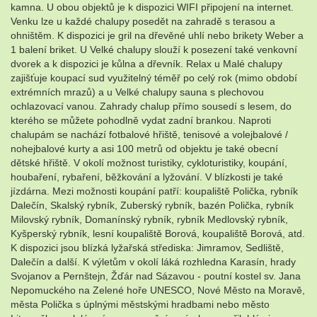
kamna. U obou objektů je k dispozici WIFI připojení na internet.
Venku lze u každé chalupy posedět na zahradě s terasou a
ohništěm. K dispozici je gril na dřevěné uhlí nebo brikety Weber a
1 balení briket. U Velké chalupy slouží k posezení také venkovní
dvorek a k dispozici je kůlna a dřevník. Relax u Malé chalupy
zajišťuje koupací sud využitelný téměř po celý rok (mimo období
extrémních mrazů) a u Velké chalupy sauna s plechovou
ochlazovací vanou. Zahrady chalup přímo sousedí s lesem, do
kterého se můžete pohodlně vydat zadní brankou. Naproti
chalupám se nachází fotbalové hřiště, tenisové a volejbalové /
nohejbalové kurty a asi 100 metrů od objektu je také obecní
dětské hřiště. V okolí možnost turistiky, cykloturistiky, koupání,
houbaření, rybaření, běžkování a lyžování. V blízkosti je také
jízdárna. Mezi možnosti koupání patří: koupaliště Polička, rybník
Dalečín, Skalský rybník, Zuberský rybník, bazén Polička, rybník
Milovský rybník, Domanínský rybník, rybník Medlovský rybník,
Kyšperský rybník, lesní koupaliště Borová, koupaliště Borová, atd.
K dispozici jsou blízká lyžařská střediska: Jimramov, Sedliště,
Dalečín a další. K výletům v okolí láká rozhledna Karasín, hrady
Svojanov a Pernštejn, Žďár nad Sázavou - poutní kostel sv. Jana
Nepomuckého na Zelené hoře UNESCO, Nové Město na Moravě,
města Polička s úplnými městskými hradbami nebo město