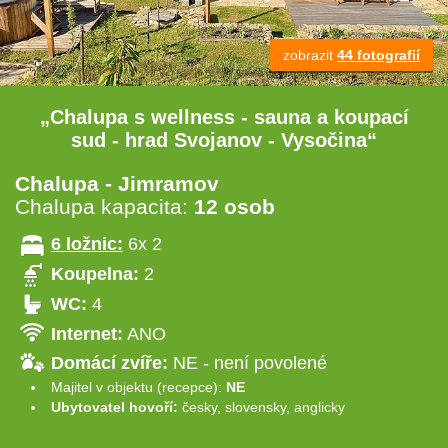
zobrazit
44 fotografií
„Chalupa s wellness - sauna a koupací
sud - hrad Svojanov - Vysočina“
Chalupa - Jimramov
Chalupa kapacita:
12 osob
6 ložnic:
6x 2
Koupelna:
2
WC:
4
Internet:
ANO
Domácí zvíře:
NE - není povolené
Majitel v objektu (recepce):
NE
Ubytovatel hovoří:
česky, slovensky, anglicky