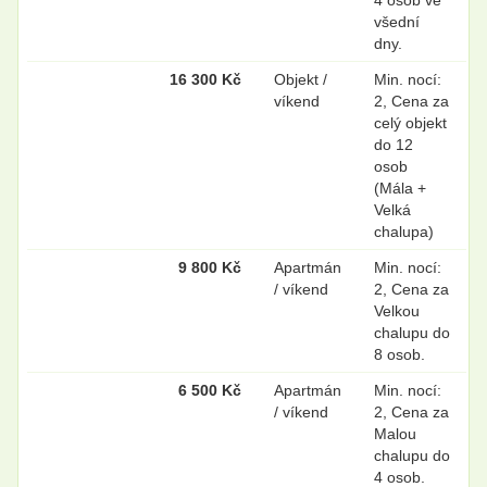
všední
dny.
16 300 Kč
Objekt /
Min. nocí:
víkend
2, Cena za
celý objekt
do 12
osob
(Mála +
Velká
chalupa)
9 800 Kč
Apartmán
Min. nocí:
/ víkend
2, Cena za
Velkou
chalupu do
8 osob.
6 500 Kč
Apartmán
Min. nocí:
/ víkend
2, Cena za
Malou
chalupu do
4 osob.