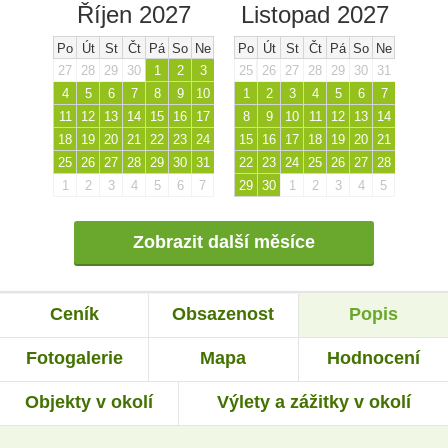
Říjen 2027
Listopad 2027
Po
Út
St
Čt
Pá
So
Ne
Po
Út
St
Čt
Pá
So
Ne
27
28
29
30
1
2
3
25
26
27
28
29
30
31
4
5
6
7
8
9
10
1
2
3
4
5
6
7
11
12
13
14
15
16
17
8
9
10
11
12
13
14
18
19
20
21
22
23
24
15
16
17
18
19
20
21
25
26
27
28
29
30
31
22
23
24
25
26
27
28
1
2
3
4
5
6
7
29
30
1
2
3
4
5
Zobrazit další měsíce
Ceník
Obsazenost
Popis
Fotogalerie
Mapa
Hodnocení
Objekty v okolí
Výlety a zážitky v okolí