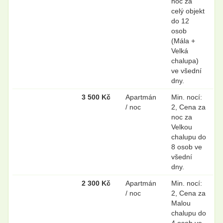
noc za
celý objekt
do 12
osob
(Mála +
Velká
chalupa)
ve všední
dny.
3 500 Kč
Apartmán
Min. nocí:
/ noc
2, Cena za
noc za
Velkou
chalupu do
8 osob ve
všední
dny.
2 300 Kč
Apartmán
Min. nocí:
/ noc
2, Cena za
Malou
chalupu do
4 osob ve