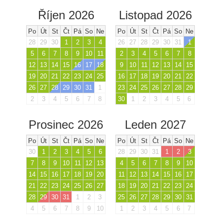
Říjen 2026
Listopad 2026
Po
Út
St
Čt
Pá
So
Ne
Po
Út
St
Čt
Pá
So
Ne
28
29
30
1
2
3
4
26
27
28
29
30
31
1
5
6
7
8
9
10
11
2
3
4
5
6
7
8
12
13
14
15
16
17
18
9
10
11
12
13
14
15
19
20
21
22
23
24
25
16
17
18
19
20
21
22
26
27
28
29
30
31
1
23
24
25
26
27
28
29
2
3
4
5
6
7
8
30
1
2
3
4
5
6
Prosinec 2026
Leden 2027
Po
Út
St
Čt
Pá
So
Ne
Po
Út
St
Čt
Pá
So
Ne
30
1
2
3
4
5
6
28
29
30
31
1
2
3
7
8
9
10
11
12
13
4
5
6
7
8
9
10
14
15
16
17
18
19
20
11
12
13
14
15
16
17
21
22
23
24
25
26
27
18
19
20
21
22
23
24
28
29
30
31
1
2
3
25
26
27
28
29
30
31
4
5
6
7
8
9
10
1
2
3
4
5
6
7