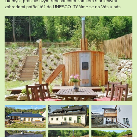
Litomyšl, proslulé svým renesančním zámkem s přilehlými
zahradami patřící též do UNESCO. Těšíme se na Vás u nás.
.
.