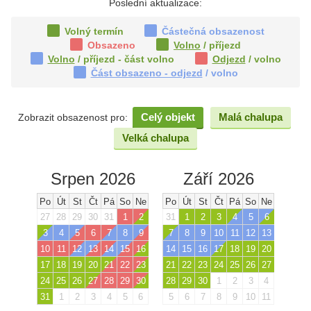
Poslední aktualizace:
Volný termín
Částečná obsazenost
Obsazeno
Volno
/ příjezd
Volno
/ příjezd - část volno
Odjezd
/ volno
Část obsazeno - odjezd
/ volno
Celý objekt
Malá chalupa
Zobrazit obsazenost pro:
Velká chalupa
Srpen 2026
Září 2026
Po
Út
St
Čt
Pá
So
Ne
Po
Út
St
Čt
Pá
So
Ne
27
28
29
30
31
1
2
31
1
2
3
4
5
6
3
4
5
6
7
8
9
7
8
9
10
11
12
13
10
11
12
13
14
15
16
14
15
16
17
18
19
20
17
18
19
20
21
22
23
21
22
23
24
25
26
27
24
25
26
27
28
29
30
28
29
30
1
2
3
4
31
1
2
3
4
5
6
5
6
7
8
9
10
11