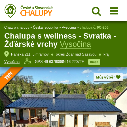
Chaty a chalupy
>
Česká republika
>
Vysočina
>
chalupa č. 9C-206
Chalupa s wellness - Svratka -
Žďárské vrchy
Vysočina
Panská 211,
Jimramov
okres
Žďár nad Sázavou
kraj
Vysočina
GPS 49.6379086N 16.22072E
mapa
Můj výběr