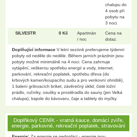
chalupu do
4 osob při
pobytu na
3 noci.
SILVESTR
0 Kč
Apartmán
Cena na
/ noc
dotaz.
Doplňující informace
V letní sezóně preferujeme týdenní
pobyty od neděle do neděle. Během jarních prázdnin jsou
pobyty možné minimálně na 4 noci. Cena zahrnuje
vytápění, veškerou spotřebu energií a vody, internet,
parkování, rekreační poplatek, spotřebu dřeva (do
krbových kamen/koupacího sudu a pro venkovní ohniště),
1 balení grilovacích briket, závěrečný úklid, čisté ložní
prádlo, ručníky, osušky a prostěradla do sauny (jen Velká
chalupa), kapsle do kávovaru, čaje a tablety do myčky.
Doplňkový CENÍK - vratná kauce, domácí zvíře,
energie, parkovné, rekreační poplatek, stravování
Energie:
Za energie se nedoplácí - energie jsou