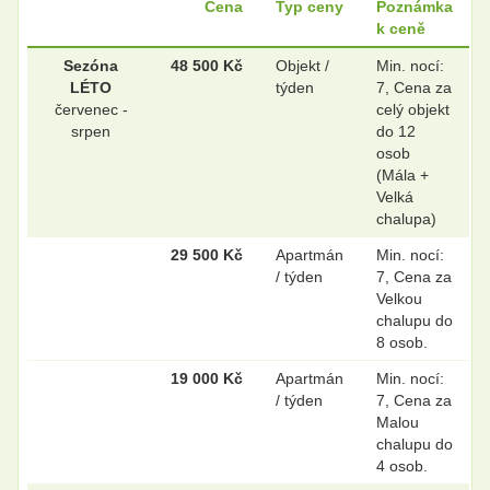
Cena
Typ ceny
Poznámka
k ceně
.
.
Sezóna
48 500 Kč
Objekt /
Min. nocí:
LÉTO
týden
7, Cena za
červenec -
celý objekt
srpen
do 12
osob
.
.
(Mála +
Velká
chalupa)
.
.
29 500 Kč
Apartmán
Min. nocí:
/ týden
7, Cena za
Velkou
chalupu do
.
.
8 osob.
19 000 Kč
Apartmán
Min. nocí:
/ týden
7, Cena za
.
.
Malou
chalupu do
4 osob.