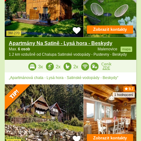
Zobrazit kontakty
3M-270
Apartmány Na Satině - Lysá hora - Beskydy
Max.
6 osob
Malenovice
mapa
1.2 km vzdušně od Chalupa Satinské vodopády - Pustevny - Beskydy
Ceník
3x
2x
2x
ZDE
„Apartmánová chata - Lysá hora - Satinské vodopády - Beskydy“
9.7
1 hodnocení
Zobrazit kontakty