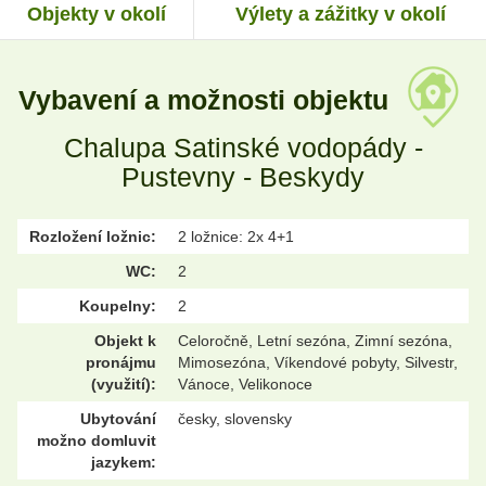
Objekty v okolí
Výlety a zážitky v okolí
Vybavení a možnosti objektu
Chalupa Satinské vodopády -
Pustevny - Beskydy
Rozložení ložnic:
2 ložnice: 2x 4+1
WC:
2
Koupelny:
2
Objekt k
Celoročně, Letní sezóna, Zimní sezóna,
pronájmu
Mimosezóna, Víkendové pobyty, Silvestr,
(využití):
Vánoce, Velikonoce
Ubytování
česky, slovensky
možno domluvit
jazykem: