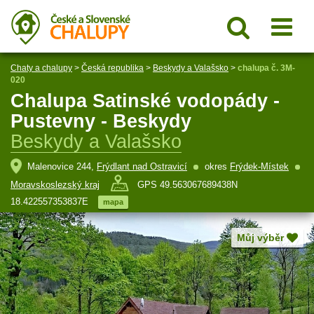
Chaty a chalupy
>
Česká republika
>
Beskydy a Valašsko
>
chalupa č. 3M-
020
Chalupa Satinské vodopády -
Pustevny - Beskydy
Beskydy a Valašsko
Malenovice 244,
Frýdlant nad Ostravicí
okres
Frýdek-Místek
Moravskoslezský kraj
GPS 49.563067689438N
18.422557353837E
mapa
Můj výběr