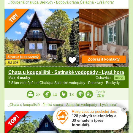
„Roubená chalupa Beskydy - Bobová dráha Čeladná - Lysá hora“
Silvestr je obsazený
Zobrazit kontakty
3M-098
Chata u koupaliště - Satinské vodopády - Lysá hora
Max.
4 osoby
Ostravice
mapa
2.8 km vzdušně od Chalupa Satinské vodopády - Pustevny - Beskydy
Ceník
2x
1x
1x
ZDE
„Chata u koupaliště - finská sauna - Satinské vodopády - Lysá hora“
Rezervace za poslední den:
10
128 pobytů telefonicky a
39 emailem (přes
12 hodnocení
formulář).