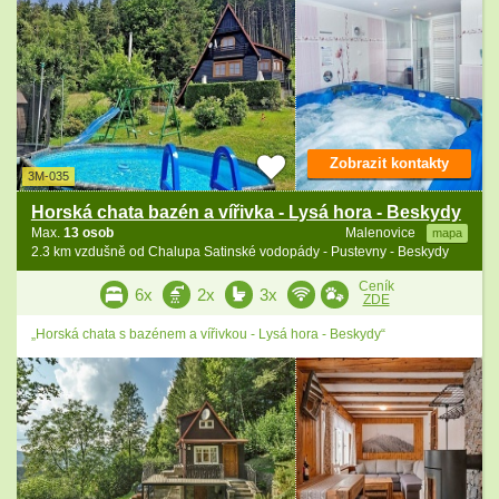
Zobrazit kontakty
3M-035
Horská chata bazén a vířivka - Lysá hora - Beskydy
Max.
13 osob
Malenovice
mapa
2.3 km vzdušně od Chalupa Satinské vodopády - Pustevny - Beskydy
Ceník
6x
2x
3x
ZDE
„Horská chata s bazénem a vířivkou - Lysá hora - Beskydy“