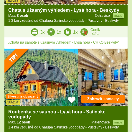
3M-253
Chata s úžasným výhledem - Lysá hora - Beskydy
Max.
8 osob
Ostravice
mapa
1.3 km vzdušně od Chalupa Satinské vodopády - Pustevny - Beskydy
Ceník
3x
1x
1x
ZDE
„Chata na samotě s úžasným výhledem - Lysá hora - CHKO Beskydy“
Silvestr je obsazený
Zobrazit kontakty
3M-234
Roubenka se saunou - Lysá hora - Satinské
vodopády
Max.
12 osob
Malenovice
mapa
1.4 km vzdušně od Chalupa Satinské vodopády - Pustevny - Beskydy