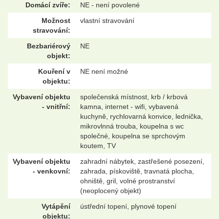
Domácí zvíře:
NE - není povolené
Možnost
vlastní stravování
stravování:
Bezbariérový
NE
objekt:
Kouření v
NE není možné
objektu:
Vybavení objektu
společenská místnost, krb / krbová
- vnitřní:
kamna, internet - wifi, vybavená
kuchyně, rychlovarná konvice, lednička,
mikrovlnná trouba, koupelna s wc
společné, koupelna se sprchovým
koutem, TV
Vybavení objektu
zahradní nábytek, zastřešené posezení,
- venkovní:
zahrada, pískoviště, travnatá plocha,
ohniště, gril, volné prostranství
(neoplocený objekt)
Vytápění
ústřední topení, plynové topení
objektu: