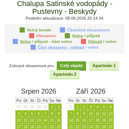
Chalupa Satinské vodopády -
Pustevny - Beskydy
Poslední aktualizace: 08.06.2026 20:24:34
Volný termín
Částečná obsazenost
Obsazeno
Volno
/ příjezd
Volno
/ příjezd - část volno
Odjezd
/ volno
Část obsazeno - odjezd
/ volno
Celý objekt
Apartmán 1
Zobrazit obsazenost pro:
Apartmán 2
Srpen 2026
Září 2026
Po
Út
St
Čt
Pá
So
Ne
Po
Út
St
Čt
Pá
So
Ne
27
28
29
30
31
1
2
31
1
2
3
4
5
6
3
4
5
6
7
8
9
7
8
9
10
11
12
13
10
11
12
13
14
15
16
14
15
16
17
18
19
20
17
18
19
20
21
22
23
21
22
23
24
25
26
27