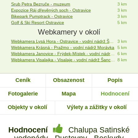
Srub Petra Bezruče - muzeum
3 km
Expozice Ráj dřevěných soch - Ostravice
3 km
Bikepark Pumptrack - Ostravice
3 km
Golf & Ski Resort Ostravice
5 km
Webkamery v okolí
Webkamera Lysá Hora - Ostravice - vodní nádrž Šance - Beskydy
3 km
Webkamera Krásná - Pražmo - vodní nádrž Morávka
5 km
Webkamera Janovice - Frýdek-Místek - vodní nádrž Baška
6 km
Webkamera Visalajka - Visalaje - vodní nádrž Šance - Morávka
8 km
Ceník
Obsazenost
Popis
Fotogalerie
Mapa
Hodnocení
Objekty v okolí
Výlety a zážitky v okolí
Hodnocení
Chalupa Satinské
vodopády - Pustevny - Beskydy