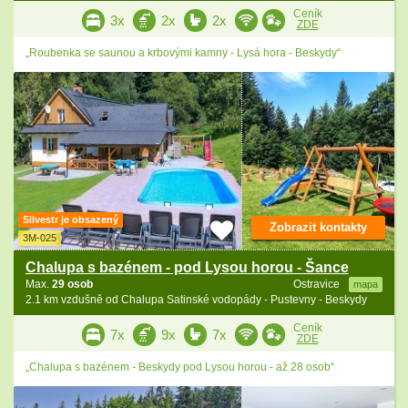
Ceník
3x
2x
2x
ZDE
„Roubenka se saunou a krbovými kamny - Lysá hora - Beskydy“
Silvestr je obsazený
Zobrazit kontakty
3M-025
Chalupa s bazénem - pod Lysou horou - Šance
Max.
29 osob
Ostravice
mapa
2.1 km vzdušně od Chalupa Satinské vodopády - Pustevny - Beskydy
Ceník
7x
9x
7x
ZDE
„Chalupa s bazénem - Beskydy pod Lysou horou - až 28 osob“