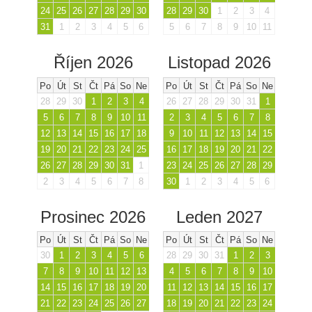
24
25
26
27
28
29
30
28
29
30
1
2
3
4
31
1
2
3
4
5
6
5
6
7
8
9
10
11
Říjen 2026
Listopad 2026
Po
Út
St
Čt
Pá
So
Ne
Po
Út
St
Čt
Pá
So
Ne
28
29
30
1
2
3
4
26
27
28
29
30
31
1
5
6
7
8
9
10
11
2
3
4
5
6
7
8
12
13
14
15
16
17
18
9
10
11
12
13
14
15
19
20
21
22
23
24
25
16
17
18
19
20
21
22
26
27
28
29
30
31
1
23
24
25
26
27
28
29
2
3
4
5
6
7
8
30
1
2
3
4
5
6
Prosinec 2026
Leden 2027
Po
Út
St
Čt
Pá
So
Ne
Po
Út
St
Čt
Pá
So
Ne
30
1
2
3
4
5
6
28
29
30
31
1
2
3
7
8
9
10
11
12
13
4
5
6
7
8
9
10
14
15
16
17
18
19
20
11
12
13
14
15
16
17
21
22
23
24
25
26
27
18
19
20
21
22
23
24