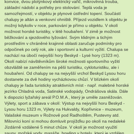
konvice, dvou plotýnkový elektrický vařič, mikrovlnná trouba,
základní nádobí a potřeby pro stolování. Teplá voda je
samozřejmostí, v objektu je plynové ústřední topení. Součástí
chalupy je altán a venkovní ohniště. Příjezd vozidlem k objektu je
možný kdykoliv v roce, parkování je přímo u objektu. V okolí
možnost horské turistiky, v létě houbaření. V zimě je možnost
běžkování a sjezdového lyžování. Svým klidným a tichým
prostředím v chráněné krajinné oblasti zaručuje podmínky pro
odpočinek po celý rok, ale i sportovní a kulturní vyžití. Chalupa se
nachází na úbočí nejvyšší hory Beskyd - Lysé hory (1323 m).
Okolí nabízí návštěvníkům široké možnosti sportovního vyžití
obzvláště se zaměřením na pěší turistiku, cykloturistiku, ale i
houbaření. Od chalupy se na nejvyšší vrchol Beskyd Lysou horu
dostanete za dvě hodiny vycházkovou chůzí. V blízkém okolí
chalupy je řada turisticky atraktivních míst - např. malebné horské
jezírko Chladná voda, Satinské vodopády, Ondrášova skála. Dále
k dispozici lyžařský areál P.O.M.A., který je uměle zasněžován.
Výlety, sport a zábava v okolí: Výstup na nejvyšší horu Beskyd -
Lysou horu 1323 m, Výlety na Hukvaldy, Kopřivnice - muzeum,
Valašské muzeum v Rožnově pod Radhoštěm, Pustevny atd.
Milovníci koní si mohou domluvit projížďku po okolí na nedaleké
Jízdárně vzdálené 5 minut chůze. V okolí je možnost využití
sauny, mořské vody, masáže, bowling v hotelu, který je vzdálen