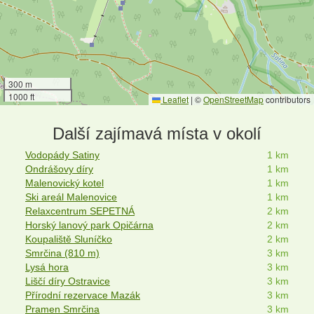
300 m
1000 ft
Leaflet
|
©
OpenStreetMap
contributors
Další zajímavá místa v okolí
Vodopády Satiny
1 km
Ondrášovy díry
1 km
Malenovický kotel
1 km
Ski areál Malenovice
1 km
Relaxcentrum SEPETNÁ
2 km
Horský lanový park Opičárna
2 km
Koupaliště Sluníčko
2 km
Smrčina (810 m)
3 km
Lysá hora
3 km
Liščí díry Ostravice
3 km
Přírodní rezervace Mazák
3 km
Pramen Smrčina
3 km