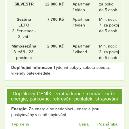
SILVESTR
12 000 Kč
Apartmán
za pokoj
/ týden
do 5 osob
Sezóna
7 700 Kč
Apartmán
Min. nocí:
LÉTO
/ týden
7, za pokoj
2. červenec -
do 5 osob
3. září
Mimosezóna
2 900 Kč
Apartmán
Min. nocí:
3. září - 23.
/ víkend
2, za pokoj
prosinec
do 5 osob
Doplňující informace
Týdenní pobyty sobota-sobota,
víkendy pátek-neděle.
Doplňkový CENÍK - vratná kauce, domácí zvíře,
energie, parkovné, rekreační poplatek, stravování
Energie:
Za energie se nedoplácí - energie jsou
poskytovány v ceně ubytování
Typ ceny
Cena
Poznámka