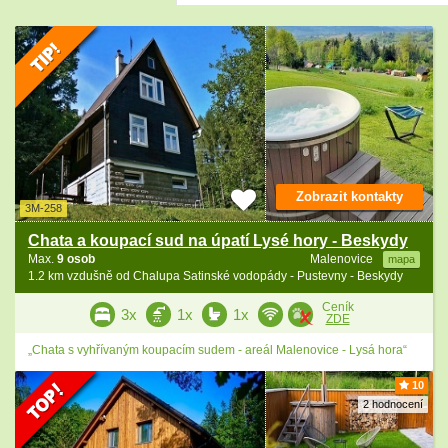
Zobrazit kontakty
3M-258
Chata a koupací sud na úpatí Lysé hory - Beskydy
Max.
9 osob
Malenovice
mapa
1.2 km vzdušně od Chalupa Satinské vodopády - Pustevny - Beskydy
Ceník
3x
1x
1x
ZDE
„Chata s vyhřívaným koupacím sudem - areál Malenovice - Lysá hora“
10
2 hodnocení