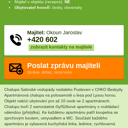
Majitel v objektu (recepce):
NE
Ubytovatel hovoří:
česky, slovensky
Majitel:
Okoun Jaroslav
+420 602
zobrazit kontakty na majitele
Poslat zprávu majiteli
zpráva, dotaz, rezervace
Chalupa Satinské vodopády nedaleko Pusteven v CHKO Beskydy.
Apartmánová chalupa na polosamotě u lesa pod Lysou horou.
Objekt nabízí ubytování pro až 10 osob ve 2 apartmánech.
Chalupu tvoří 2 samostatné čtyřlůžkové apartmány s rozkládací
válendou (přistýlka). Ke každému apartmánu patří koupelna se
sprchovým koutem, umyvadlem a WC. Součástí každého
apartmánu je vybavená kuchyňská linka, lednice, rychlovarná