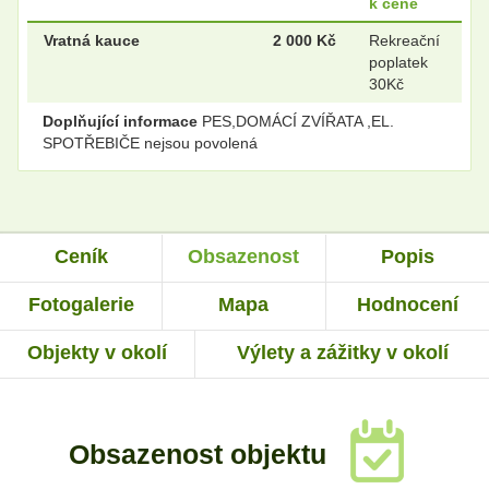
k ceně
Vratná kauce
2 000 Kč
Rekreační
poplatek
30Kč
Doplňující informace
PES,DOMÁCÍ ZVÍŘATA ,EL.
SPOTŘEBIČE nejsou povolená
Ceník
Obsazenost
Popis
Fotogalerie
Mapa
Hodnocení
Objekty v okolí
Výlety a zážitky v okolí
Obsazenost objektu