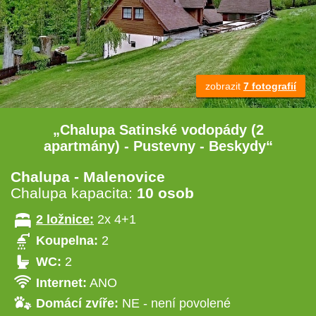
zobrazit
7 fotografií
„Chalupa Satinské vodopády (2
apartmány) - Pustevny - Beskydy“
Chalupa - Malenovice
Chalupa kapacita:
10 osob
2 ložnice:
2x 4+1
Koupelna:
2
WC:
2
Internet:
ANO
Domácí zvíře:
NE - není povolené