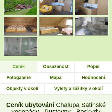
.
.
.
.
Ceník
Obsazenost
Popis
Fotogalerie
Mapa
Hodnocení
Objekty v okolí
Výlety a zážitky v okolí
Ceník ubytování
Chalupa Satinské
vodopády - Pustevny - Beskydy