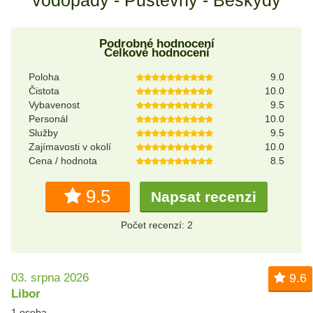
Podrobné hodnocení
Celkové hodnocení
Poloha
9.0
Čistota
10.0
Vybavenost
9.5
Personál
10.0
Služby
9.5
Zajímavosti v okolí
10.0
Cena / hodnota
8.5
9.5
Napsat recenzi
Počet recenzí: 2
03. srpna 2026
9.6
Libor
1 osoba