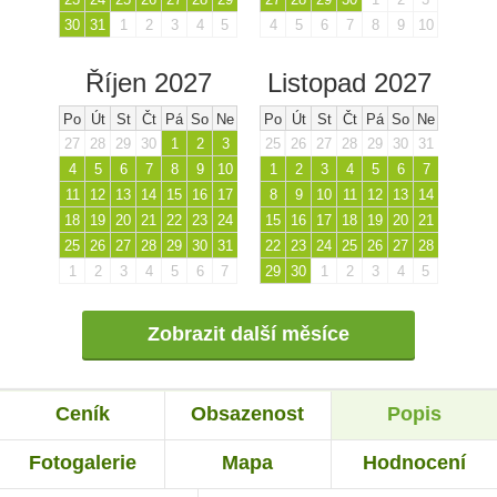
30
31
1
2
3
4
5
4
5
6
7
8
9
10
Říjen 2027
Listopad 2027
Po
Út
St
Čt
Pá
So
Ne
Po
Út
St
Čt
Pá
So
Ne
27
28
29
30
1
2
3
25
26
27
28
29
30
31
4
5
6
7
8
9
10
1
2
3
4
5
6
7
11
12
13
14
15
16
17
8
9
10
11
12
13
14
18
19
20
21
22
23
24
15
16
17
18
19
20
21
25
26
27
28
29
30
31
22
23
24
25
26
27
28
1
2
3
4
5
6
7
29
30
1
2
3
4
5
Zobrazit další měsíce
Ceník
Obsazenost
Popis
Fotogalerie
Mapa
Hodnocení