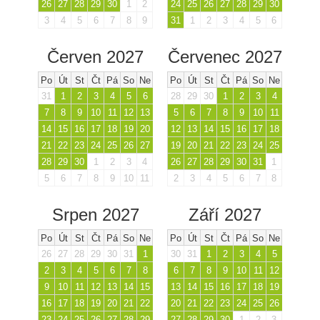
26
27
28
29
30
1
2
24
25
26
27
28
29
30
3
4
5
6
7
8
9
31
1
2
3
4
5
6
Červen 2027
Červenec 2027
Po
Út
St
Čt
Pá
So
Ne
Po
Út
St
Čt
Pá
So
Ne
31
1
2
3
4
5
6
28
29
30
1
2
3
4
7
8
9
10
11
12
13
5
6
7
8
9
10
11
14
15
16
17
18
19
20
12
13
14
15
16
17
18
21
22
23
24
25
26
27
19
20
21
22
23
24
25
28
29
30
1
2
3
4
26
27
28
29
30
31
1
5
6
7
8
9
10
11
2
3
4
5
6
7
8
Srpen 2027
Září 2027
Po
Út
St
Čt
Pá
So
Ne
Po
Út
St
Čt
Pá
So
Ne
26
27
28
29
30
31
1
30
31
1
2
3
4
5
2
3
4
5
6
7
8
6
7
8
9
10
11
12
9
10
11
12
13
14
15
13
14
15
16
17
18
19
16
17
18
19
20
21
22
20
21
22
23
24
25
26
23
24
25
26
27
28
29
27
28
29
30
1
2
3