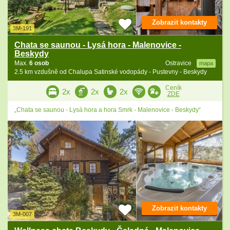
Zobrazit kontakty
3M-191
Chata se saunou - Lysá hora - Malenovice -
Beskydy
Max.
6 osob
Ostravice
mapa
2.5 km vzdušně od Chalupa Satinské vodopády - Pustevny - Beskydy
Ceník
2x
2x
2x
ZDE
„Chata se saunou - Lysá hora a hora Smrk - Malenovice - Beskydy“
Zobrazit kontakty
3M-007