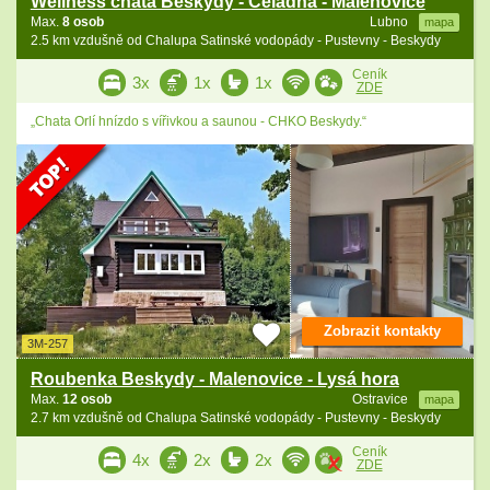
Wellness chata Beskydy - Čeladná - Malenovice
Max.
8 osob
Lubno
mapa
2.5 km vzdušně od Chalupa Satinské vodopády - Pustevny - Beskydy
Ceník
3x
1x
1x
ZDE
„Chata Orlí hnízdo s vířivkou a saunou - CHKO Beskydy.“
Zobrazit kontakty
3M-257
Roubenka Beskydy - Malenovice - Lysá hora
Max.
12 osob
Ostravice
mapa
2.7 km vzdušně od Chalupa Satinské vodopády - Pustevny - Beskydy
Ceník
4x
2x
2x
ZDE