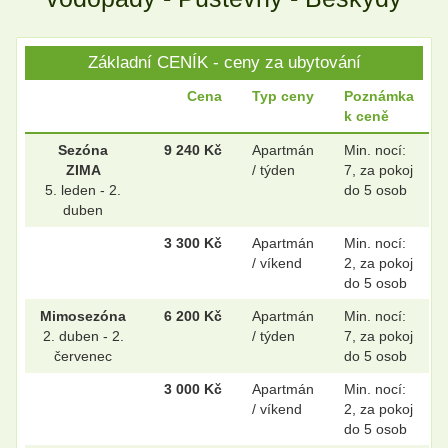
Základní CENÍK - ceny za ubytování
Cena
Typ ceny
Poznámka
k ceně
Sezóna
9 240 Kč
Apartmán
Min. nocí:
ZIMA
/ týden
7, za pokoj
5. leden - 2.
do 5 osob
duben
3 300 Kč
Apartmán
Min. nocí:
/ víkend
2, za pokoj
do 5 osob
Mimosezóna
6 200 Kč
Apartmán
Min. nocí:
2. duben - 2.
/ týden
7, za pokoj
červenec
do 5 osob
3 000 Kč
Apartmán
Min. nocí:
/ víkend
2, za pokoj
do 5 osob