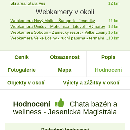
Ski areál Stará Ves
12 km
Webkamery v okolí
Webkamera Nový Malín - Šumperk - Jeseníky
11 km
Webkamera Uničov - Mohelnice - Litovel - Rýmařov
13 km
Webkamera Sobotín - Zámecký resort - Velké Losiny
16 km
Webkamera Velké Losiny - ruční papírna - termální lázně
19 km
Ceník
Obsazenost
Popis
Fotogalerie
Mapa
Hodnocení
Objekty v okolí
Výlety a zážitky v okolí
Hodnocení
Chata bazén a
wellness - Jesenická Magistrála
Podrobné hodnocení