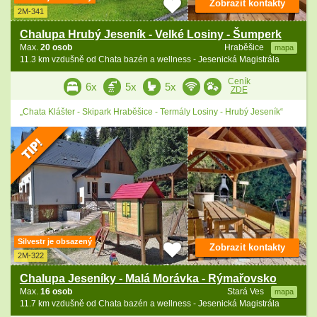
Zobrazit kontakty
2M-341
Chalupa Hrubý Jeseník - Velké Losiny - Šumperk
Max.
20 osob
Hraběšice
mapa
11.3 km vzdušně od Chata bazén a wellness - Jesenická Magistrála
Ceník
6x
5x
5x
ZDE
„Chata Klášter - Skipark Hraběšice - Termály Losiny - Hrubý Jeseník“
Silvestr je obsazený
Zobrazit kontakty
2M-322
Chalupa Jeseníky - Malá Morávka - Rýmařovsko
Max.
16 osob
Stará Ves
mapa
11.7 km vzdušně od Chata bazén a wellness - Jesenická Magistrála