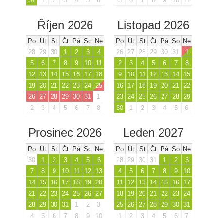
31
1
2
3
4
5
6
5
6
7
8
9
10
11
Říjen 2026
Listopad 2026
Po
Út
St
Čt
Pá
So
Ne
Po
Út
St
Čt
Pá
So
Ne
28
29
30
1
2
3
4
26
27
28
29
30
31
1
5
6
7
8
9
10
11
2
3
4
5
6
7
8
12
13
14
15
16
17
18
9
10
11
12
13
14
15
19
20
21
22
23
24
25
16
17
18
19
20
21
22
26
27
28
29
30
31
1
23
24
25
26
27
28
29
2
3
4
5
6
7
8
30
1
2
3
4
5
6
Prosinec 2026
Leden 2027
Po
Út
St
Čt
Pá
So
Ne
Po
Út
St
Čt
Pá
So
Ne
30
1
2
3
4
5
6
28
29
30
31
1
2
3
7
8
9
10
11
12
13
4
5
6
7
8
9
10
14
15
16
17
18
19
20
11
12
13
14
15
16
17
21
22
23
24
25
26
27
18
19
20
21
22
23
24
28
29
30
31
1
2
3
25
26
27
28
29
30
31
4
5
6
7
8
9
10
1
2
3
4
5
6
7