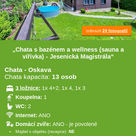
zobrazit
24 fotografií
„Chata s bazénem a wellness (sauna a
vířivka) - Jesenická Magistrála“
Chata - Oskava
Chata kapacita:
13 osob
3 ložnice:
1x 4+2, 1x 4, 1x 3
Koupelna:
1
WC:
2
Internet:
ANO
Domácí zvíře:
ANO - je povolené
Majitel v objektu (recepce):
NE