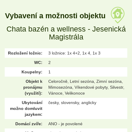
Vybavení a možnosti objektu
Chata bazén a wellness - Jesenická
Magistrála
Rozložení ložnic:
3 ložnice: 1x 4+2, 1x 4, 1x 3
WC:
2
Koupelny:
1
Objekt k
Celoročně, Letní sezóna, Zimní sezóna,
pronájmu
Mimosezóna, Víkendové pobyty, Silvestr,
(využití):
Vánoce, Velikonoce
Ubytování
česky, slovensky, anglicky
možno domluvit
jazykem:
Domácí zvíře:
ANO - je povolené