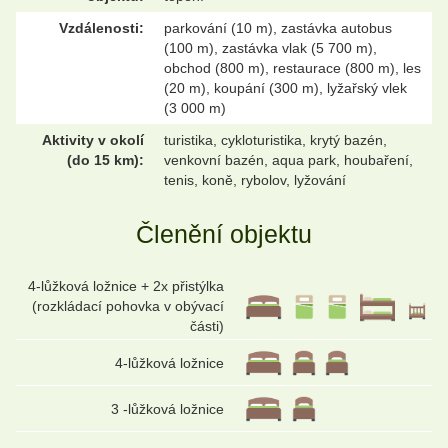
Vzdálenosti:
parkování (10 m), zastávka autobus
(100 m), zastávka vlak (5 700 m),
obchod (800 m), restaurace (800 m), les
(20 m), koupání (300 m), lyžařský vlek
(3 000 m)
Aktivity v okolí
turistika, cykloturistika, krytý bazén,
(do 15 km):
venkovní bazén, aqua park, houbaření,
tenis, koně, rybolov, lyžování
Členění objektu
4-lůžková ložnice + 2x přistýlka
(rozkládací pohovka v obývací
části)
4-lůžková ložnice
3 -lůžková ložnice