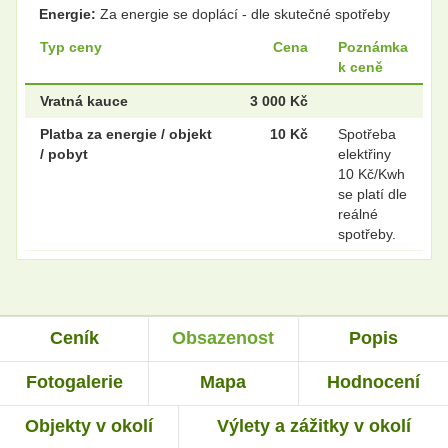
Energie:
Za energie se doplácí - dle skutečné spotřeby
Typ ceny
Cena
Poznámka
k ceně
Vratná kauce
3 000 Kč
Platba za energie / objekt
10 Kč
Spotřeba
/ pobyt
elektřiny
10 Kč/Kwh
se platí dle
reálné
spotřeby.
Ceník
Obsazenost
Popis
Fotogalerie
Mapa
Hodnocení
Objekty v okolí
Výlety a zážitky v okolí