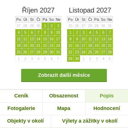
Říjen 2027
Listopad 2027
Po
Út
St
Čt
Pá
So
Ne
Po
Út
St
Čt
Pá
So
Ne
27
28
29
30
1
2
3
25
26
27
28
29
30
31
4
5
6
7
8
9
10
1
2
3
4
5
6
7
11
12
13
14
15
16
17
8
9
10
11
12
13
14
18
19
20
21
22
23
24
15
16
17
18
19
20
21
25
26
27
28
29
30
31
22
23
24
25
26
27
28
1
2
3
4
5
6
7
29
30
1
2
3
4
5
Zobrazit další měsíce
Ceník
Obsazenost
Popis
Fotogalerie
Mapa
Hodnocení
Objekty v okolí
Výlety a zážitky v okolí