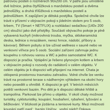
patrovou postelí o rozměrech 90x200 cm. V patře jsou umístěné
dvě ložnice, jedna čtyřlůžková s manželskou postelí a dvěma
jednolůžky, a druhá třílůžková s manželskou postelí a
jednolůžkem. K zapůjčení je dětská postýlka. Společné chvíle lze
trávit v přízemí v obývacím pokoji s jídelním stolem pro 5 osob,
krbem, TV (Smart + NETFLIX) a rozkládací sedačkou (140x 200
cm) sloužící jako dvě přistýlky. Součástí obývacího pokoje je plně
vybavená kuchyň (mikrovlnná trouba, myčka, sklokeramická
deska, lednice s mrazákem, nerez hrnce, nádobí, příbory a
kávovar). Během pobytu si lze užívat wellness v sauně nebo ve
venkovní vířivce pro 5 osob. Sociální zařízení zahrnuje jednu
koupelnu s rohovou vanou a WC a jedno samostatné WC. K
dispozici je pračka. Vytápění je řešeno plynovým kotlem a krbem
v obývacím pokoji s rozvody do radiátorů v celém objektu. V
celém objektu je k dispozici wifi připojení na internet. Chata je
oklopená prostornou travnatou zahradou. Volné chvíle lze venku
trávit na prostorné terase s nádherným výhledem na okolní hory
nebo posedět u ohniště. K dispozici je gril. V letních měsících
potěší venkovní bazén. Pro děti je k dispozici dětské hřiště a
trampolína. Parkovat lze přímo u objektu. V okolí chaty možnost
turistiky, cykloturistiky, koupání, houbaření, rybaření, lyžování a
běžkování. V blízkosti je jízdárna a tenisové kurty. Mezi možnosti
koupání patří např.: bazén Uničov , vodní nádrž Oskava,