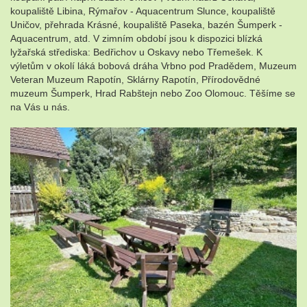
koupaliště Libina, Rýmařov - Aquacentrum Slunce, koupaliště
Uničov, přehrada Krásné, koupaliště Paseka, bazén Šumperk -
Aquacentrum, atd. V zimním období jsou k dispozici blízká
lyžařská střediska: Bedřichov u Oskavy nebo Třemešek. K
výletům v okolí láká bobová dráha Vrbno pod Pradědem, Muzeum
Veteran Muzeum Rapotín, Sklárny Rapotín, Přírodovědné
muzeum Šumperk, Hrad Rabštejn nebo Zoo Olomouc. Těšíme se
na Vás u nás.