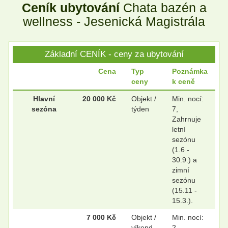
Ceník ubytování
Chata bazén a
.
.
wellness - Jesenická Magistrála
Základní CENÍK - ceny za ubytování
.
.
Cena
Typ
Poznámka
ceny
k ceně
Hlavní
20 000 Kč
Objekt /
Min. nocí:
sezóna
týden
7,
Zahrnuje
letní
sezónu
(1.6 -
30.9.) a
zimní
sezónu
(15.11 -
15.3.).
7 000 Kč
Objekt /
Min. nocí:
víkend
2