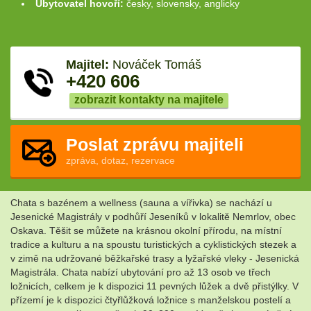
Ubytovatel hovoří:
česky, slovensky, anglicky
Majitel:
Nováček Tomáš
+420 606
zobrazit kontakty na majitele
Poslat zprávu majiteli
zpráva, dotaz, rezervace
Chata s bazénem a wellness (sauna a vířivka) se nachází u
Jesenické Magistrály v podhůří Jeseníků v lokalitě Nemrlov, obec
Oskava. Těšit se můžete na krásnou okolní přírodu, na místní
tradice a kulturu a na spoustu turistických a cyklistických stezek a
v zimě na udržované běžkařské trasy a lyžařské vleky - Jesenická
Magistrála. Chata nabízí ubytování pro až 13 osob ve třech
ložnicích, celkem je k dispozici 11 pevných lůžek a dvě přistýlky. V
přízemí je k dispozici čtyřlůžková ložnice s manželskou postelí a