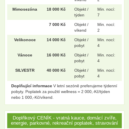
Mimosezóna
18 000 Kč
Objekt /
Min. nocí:
týden
7
7 000 Kč
Objekt /
Min. nocí:
víkend
2
Velikonoce
14 000 Kč
Objekt /
Min. nocí:
pobyt
4
Vánoce
16 000 Kč
Objekt /
Min. nocí:
pobyt
4
SILVESTR
40 000 Kč
Objekt /
Min. nocí:
pobyt
4
Doplňující informace
V letní sezóně preferujeme týdenní
pobyty. Poplatek za použití wellness = 2 000,-Kč/týden
nebo 1 000,-Kč/víkend.
Doplňkový CENÍK - vratná kauce, domácí zvíře,
energie, parkovné, rekreační poplatek, stravování