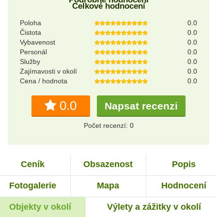
Celkové hodnocení
Poloha
0.0
Čistota
0.0
Vybavenost
0.0
Personál
0.0
Služby
0.0
Zajímavosti v okolí
0.0
Cena / hodnota
0.0
0.0
Napsat recenzi
Počet recenzí: 0
Ceník
Obsazenost
Popis
Fotogalerie
Mapa
Hodnocení
Objekty v okolí
Výlety a zážitky v okolí