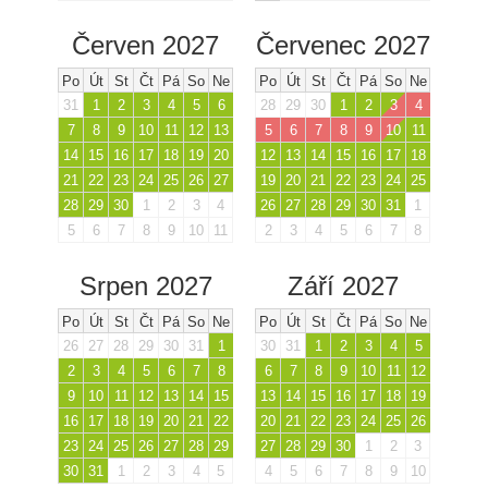
Červen 2027
Červenec 2027
Po
Út
St
Čt
Pá
So
Ne
Po
Út
St
Čt
Pá
So
Ne
31
1
2
3
4
5
6
28
29
30
1
2
3
4
7
8
9
10
11
12
13
5
6
7
8
9
10
11
14
15
16
17
18
19
20
12
13
14
15
16
17
18
21
22
23
24
25
26
27
19
20
21
22
23
24
25
28
29
30
1
2
3
4
26
27
28
29
30
31
1
5
6
7
8
9
10
11
2
3
4
5
6
7
8
Srpen 2027
Září 2027
Po
Út
St
Čt
Pá
So
Ne
Po
Út
St
Čt
Pá
So
Ne
26
27
28
29
30
31
1
30
31
1
2
3
4
5
2
3
4
5
6
7
8
6
7
8
9
10
11
12
9
10
11
12
13
14
15
13
14
15
16
17
18
19
16
17
18
19
20
21
22
20
21
22
23
24
25
26
23
24
25
26
27
28
29
27
28
29
30
1
2
3
30
31
1
2
3
4
5
4
5
6
7
8
9
10