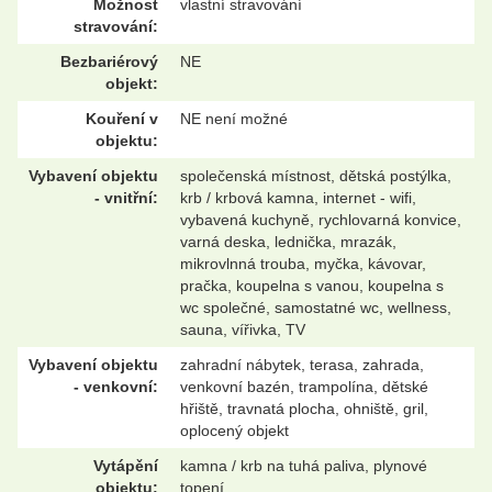
Možnost
vlastní stravování
stravování:
Bezbariérový
NE
objekt:
Kouření v
NE není možné
objektu:
Vybavení objektu
společenská místnost, dětská postýlka,
- vnitřní:
krb / krbová kamna, internet - wifi,
vybavená kuchyně, rychlovarná konvice,
varná deska, lednička, mrazák,
mikrovlnná trouba, myčka, kávovar,
pračka, koupelna s vanou, koupelna s
wc společné, samostatné wc, wellness,
sauna, vířivka, TV
Vybavení objektu
zahradní nábytek, terasa, zahrada,
- venkovní:
venkovní bazén, trampolína, dětské
hřiště, travnatá plocha, ohniště, gril,
oplocený objekt
Vytápění
kamna / krb na tuhá paliva, plynové
objektu:
topení