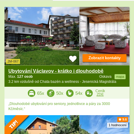
Zobrazit kontakty
2M-067
Ubytování Václavov - krátko i dlouhodobě
Max.
127 osob
Oskava
mapa
3.2 km vzdušně od Chata bazén a wellness - Jesenická Magistrála
Ceník
65x
50x
54x
ZDE
„Dlouhodobé ubytování pro seniory, jednotlivce a páry za 3000
Kč/měsíc.“
9.6
1 hodnocení