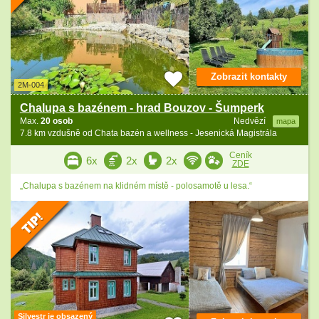
Zobrazit kontakty
2M-004
Chalupa s bazénem - hrad Bouzov - Šumperk
Max.
20 osob
Nedvězí
mapa
7.8 km vzdušně od Chata bazén a wellness - Jesenická Magistrála
Ceník
6x
2x
2x
ZDE
„Chalupa s bazénem na klidném místě - polosamotě u lesa.“
Silvestr je obsazený