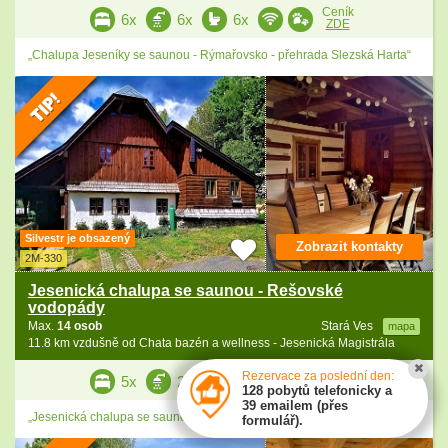
Ceník
6x
6x
6x
ZDE
„Chalupa Jeseníky se saunou - Rýmařovsko - přehrada Slezská Harta“
Silvestr je obsazený
Zobrazit kontakty
2M-330
Jesenická chalupa se saunou - Rešovské
vodopády
Max.
14 osob
Stará Ves
mapa
11.8 km vzdušně od Chata bazén a wellness - Jesenická Magistrála
Ceník
Rezervace za poslední den:
5x
2x
5x
ZDE
128 pobytů telefonicky a
39 emailem (přes
„Jesenická chalupa se saunou - hora Praděd - Karlova Studánka“
formulář).