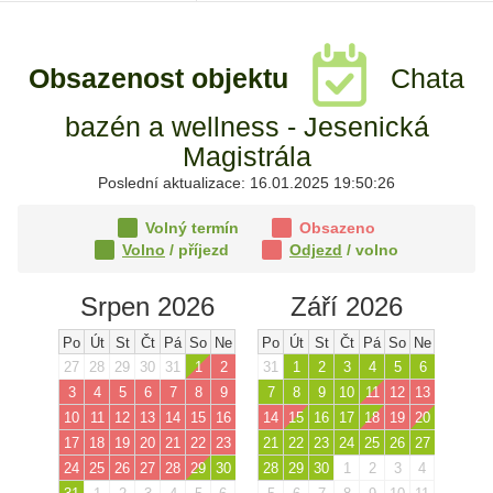
Obsazenost objektu
Chata
bazén a wellness - Jesenická
Magistrála
Poslední aktualizace: 16.01.2025 19:50:26
Volný termín
Obsazeno
Volno
/ příjezd
Odjezd
/ volno
Srpen 2026
Září 2026
Po
Út
St
Čt
Pá
So
Ne
Po
Út
St
Čt
Pá
So
Ne
27
28
29
30
31
1
2
31
1
2
3
4
5
6
3
4
5
6
7
8
9
7
8
9
10
11
12
13
10
11
12
13
14
15
16
14
15
16
17
18
19
20
17
18
19
20
21
22
23
21
22
23
24
25
26
27
24
25
26
27
28
29
30
28
29
30
1
2
3
4