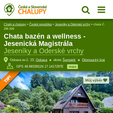
Chaty a chalupy
>
Česká republika
>
Jeseníky a Oderské vrchy
>
chata č.
2M-300
Chata bazén a wellness -
Jesenická Magistrála
Jeseníky a Oderské vrchy
Oskava ev.č. 23,
Oskava
okres
Šumperk
Olomoucký kraj
GPS 49.8833911N 17.1417297E
mapa
Můj výběr