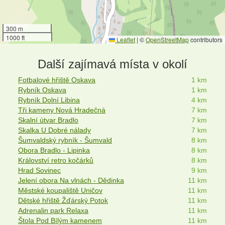
300 m
1000 ft
Leaflet
|
©
OpenStreetMap
contributors
Další zajímavá místa v okolí
Fotbalové hřiště Oskava
1 km
Rybník Oskava
1 km
Rybník Dolní Libina
4 km
Tři kameny Nová Hradečná
7 km
Skalní útvar Bradlo
7 km
Skalka U Dobré nálady
7 km
Šumvaldský rybník - Šumvald
8 km
Obora Bradlo - Lipinka
8 km
Království retro kočárků
8 km
Hrad Sovinec
9 km
Jelení obora Na vlnách - Dědinka
11 km
Městské koupaliště Uničov
11 km
Dětské hřiště Žďárský Potok
11 km
Adrenalin park Relaxa
11 km
Štola Pod Bílým kamenem
11 km