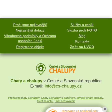
Proč jsme nejlevnější
Služby a ceník
Nejčastější dotazy
Služba profi FOTO
Všeobecné podmínky a Ochrana
Blog
osobních údajů
Kontakty
Registrace objekt
Zpět na ÚVOD
Chaty a chalupy
v České a Slovenské republice
E-mail:
info@cs-chalupy.cz
Pronájem chaty a chalupy
,
Chaty a chalupy s bazénem
,
Silvestr chaty chalupy
,
Svět na netu
,
Svět cestovatele
Rezervace za poslední den: