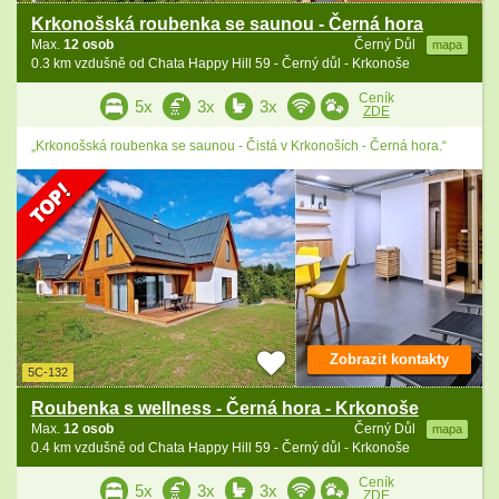
Krkonošská roubenka se saunou - Černá hora
Max.
12 osob
Černý Důl
mapa
0.3 km vzdušně od Chata Happy Hill 59 - Černý důl - Krkonoše
Ceník
5x
3x
3x
ZDE
„Krkonošská roubenka se saunou - Čistá v Krkonoších - Černá hora.“
Zobrazit kontakty
5C-132
Roubenka s wellness - Černá hora - Krkonoše
Max.
12 osob
Černý Důl
mapa
0.4 km vzdušně od Chata Happy Hill 59 - Černý důl - Krkonoše
Ceník
5x
3x
3x
ZDE