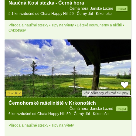
Naučná Kosí stezka - Černá hora
Černá hora, Janské Lázně
mapa
5.1 km vzdušně od Chata Happy Hill 59 - Černý důl - Krkonoše
Příroda a naučné stezky • Tipy na výlety • Dětské kouty, herny a hřiště •
Cyklotrasy
5CZ-012
Věk: Všechny věkové skupiny
Černohorské rašeliniště v Krkonoších
Černá hora, Janské Lázně
mapa
6 km vzdušně od Chata Happy Hill 59 - Černý důl - Krkonoše
Příroda a naučné stezky • Tipy na výlety