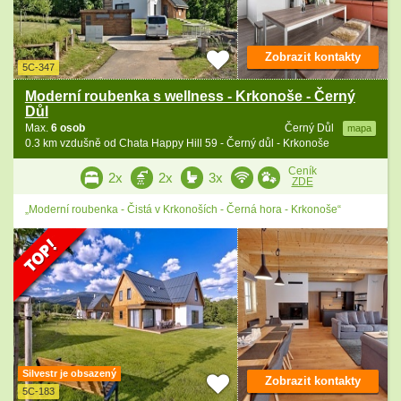
Zobrazit kontakty
5C-347
Moderní roubenka s wellness - Krkonoše - Černý
Důl
Max.
6 osob
Černý Důl
mapa
0.3 km vzdušně od Chata Happy Hill 59 - Černý důl - Krkonoše
Ceník
2x
2x
3x
ZDE
„Moderní roubenka - Čistá v Krkonoších - Černá hora - Krkonoše“
Silvestr je obsazený
Zobrazit kontakty
5C-183