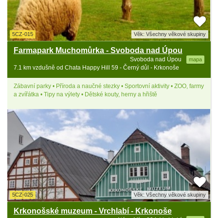
5CZ-015
Věk: Všechny věkové skupiny
Farmapark Muchomůrka - Svoboda nad Úpou
Svoboda nad Úpou
mapa
7.1 km vzdušně od Chata Happy Hill 59 - Černý důl - Krkonoše
Zábavní parky • Příroda a naučné stezky • Sportovní aktivity • ZOO, farmy
a zvířátka • Tipy na výlety • Dětské kouty, herny a hřiště
5CZ-025
Věk: Všechny věkové skupiny
Krkonošské muzeum - Vrchlabí - Krkonoše