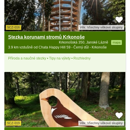
5CZ-016
Věk: Všechny věkové skupiny
Stezka korunami stromů Krkonoše
Krkonošská 350, Janské Lázně
mapa
3.9 km vzdušně od Chata Happy Hill 59 - Černý důl - Krkonoše
Příroda a naučné stezky • Tipy na výlety • Rozhledny
5CZ-019
Věk: Všechny věkové skupiny