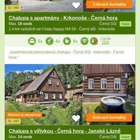
Zobrazit kontakty
5C-090
Chalupa s apartmány - Krkonoše - Černá hora
Max.
18 osob
Černý Důl
mapa
1.4 km vzdušně od Chata Happy Hill 59 - Černý důl - Krkonoše
Ceník
6x
4x
4x
ZDE
„Apartmánová poloroubená chalupa - Černý Důl - Krkonoše - Černá
hora.“
Silvestr je obsazený
Zobrazit kontakty
5C-187
Chalupa s vířivkou - Černá hora - Janské Lázně
Max.
14 osob
Černý Důl
mapa