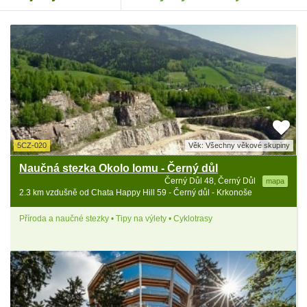
5CZ-020
Věk: Všechny věkové skupiny
Naučná stezka Okolo lomu - Černý důl
Černý Důl 48, Černý Důl
mapa
2.3 km vzdušně od Chata Happy Hill 59 - Černý důl - Krkonoše
Příroda a naučné stezky • Tipy na výlety • Cyklotrasy