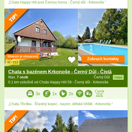
„Chata Happy Hill pod Černou horou - Černý důl - Krkonoše.“
Silvestr je obsazený
Zobrazit kontakty
5C-213
Chata s bazénem Krkonoše - Černý Důl - Čistá
Max.
7 osob
Černý Důl
mapa
0.1 km vzdušně od Chata Happy Hill 59 - Černý důl - Krkonoše
Ceník
3x
1x
2x
ZDE
„Chata Třicítka - Šťastný kopec - bazén, dětské hřiště - Krkonoše.“