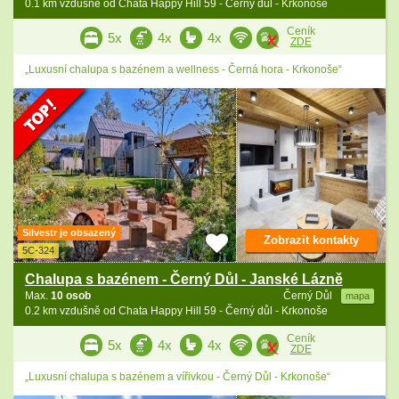
0.1 km vzdušně od Chata Happy Hill 59 - Černý důl - Krkonoše
Ceník
5x
4x
4x
ZDE
„Luxusní chalupa s bazénem a wellness - Černá hora - Krkonoše“
Silvestr je obsazený
Zobrazit kontakty
5C-324
Chalupa s bazénem - Černý Důl - Janské Lázně
Max.
10 osob
Černý Důl
mapa
0.2 km vzdušně od Chata Happy Hill 59 - Černý důl - Krkonoše
Ceník
5x
4x
4x
ZDE
„Luxusní chalupa s bazénem a vířivkou - Černý Důl - Krkonoše“