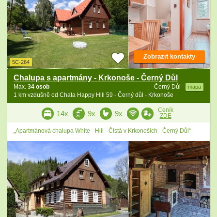
Zobrazit kontakty
5C-264
Chalupa s apartmány - Krkonoše - Černý Důl
Max.
34 osob
Černý Důl
mapa
1 km vzdušně od Chata Happy Hill 59 - Černý důl - Krkonoše
Ceník
14x
9x
9x
ZDE
„Apartmánová chalupa White - Hill - Čistá v Krkonoších - Černý Důl“