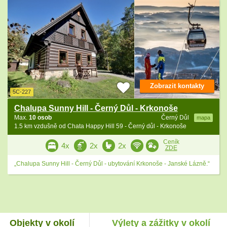
Zobrazit kontakty
5C-227
Chalupa Sunny Hill - Černý Důl - Krkonoše
Max.
10 osob
Černý Důl
mapa
1.5 km vzdušně od Chata Happy Hill 59 - Černý důl - Krkonoše
Ceník
4x
2x
2x
ZDE
„Chalupa Sunny Hill - Černý Důl - ubytování Krkonoše - Janské Lázně.“
Objekty v okolí
Výlety a zážitky v okolí