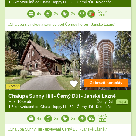
1.5 km vzdušně od Chata Happy Hill 59 - Černý důl - Krkonoše
Ceník
4x
2x
2x
ZDE
„Chalupa s vířivkou a saunou pod Černou horou - Janské Lázně“
Zobrazit kontakty
5C-222
Chalupa Sunny Hill - Černý Důl - Janské Lázně
Max.
10 osob
Černý Důl
mapa
1.5 km vzdušně od Chata Happy Hill 59 - Černý důl - Krkonoše
Ceník
4x
2x
2x
ZDE
„Chalupa Sunny Hill - ubytování Černý Důl - Janské Lázně.“