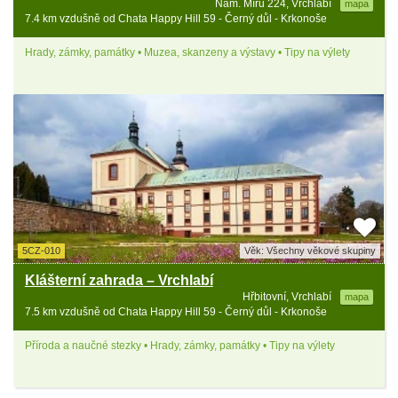
Nám. Míru 224, Vrchlabí
mapa
7.4 km vzdušně od Chata Happy Hill 59 - Černý důl - Krkonoše
Hrady, zámky, památky • Muzea, skanzeny a výstavy • Tipy na výlety
5CZ-010
Věk: Všechny věkové skupiny
Klášterní zahrada – Vrchlabí
Hřbitovní, Vrchlabí
mapa
7.5 km vzdušně od Chata Happy Hill 59 - Černý důl - Krkonoše
Příroda a naučné stezky • Hrady, zámky, památky • Tipy na výlety