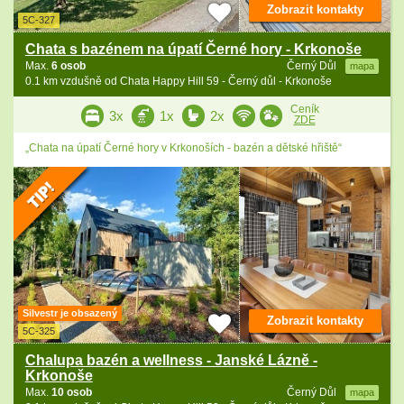
Zobrazit kontakty
5C-327
Chata s bazénem na úpatí Černé hory - Krkonoše
Max.
6 osob
Černý Důl
mapa
0.1 km vzdušně od Chata Happy Hill 59 - Černý důl - Krkonoše
Ceník
3x
1x
2x
ZDE
„Chata na úpatí Černé hory v Krkonoších - bazén a dětské hřiště“
Silvestr je obsazený
Zobrazit kontakty
5C-325
Chalupa bazén a wellness - Janské Lázně -
Krkonoše
Max.
10 osob
Černý Důl
mapa