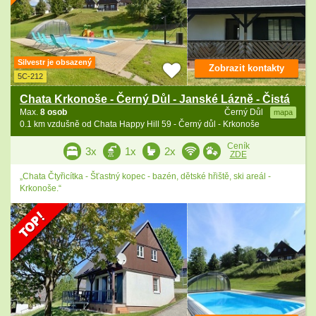
Silvestr je obsazený
Zobrazit kontakty
5C-212
Chata Krkonoše - Černý Důl - Janské Lázně - Čistá
Max.
8 osob
Černý Důl
mapa
0.1 km vzdušně od Chata Happy Hill 59 - Černý důl - Krkonoše
Ceník
3x
1x
2x
ZDE
„Chata Čtyřicítka - Šťastný kopec - bazén, dětské hřiště, ski areál -
Krkonoše.“