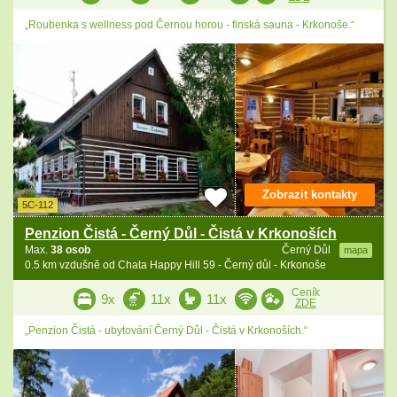
„Roubenka s wellness pod Černou horou - finská sauna - Krkonoše.“
Zobrazit kontakty
5C-112
Penzion Čistá - Černý Důl - Čistá v Krkonoších
Max.
38 osob
Černý Důl
mapa
0.5 km vzdušně od Chata Happy Hill 59 - Černý důl - Krkonoše
Ceník
9x
11x
11x
ZDE
„Penzion Čistá - ubytování Černý Důl - Čistá v Krkonoších.“