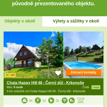
původně prezentovaného objektu.
Objekty v okolí
Výlety a zážitky v okolí
Zobrazit kontakty
5C-189
Chata Happy Hill 46 - Černý důl - Krkonoše
Max.
8 osob
Čistá
mapa
0 km vzdušně od Chata Happy Hill 59 - Černý důl - Krkonoše
Ceník
4x
1x
2x
ZDE