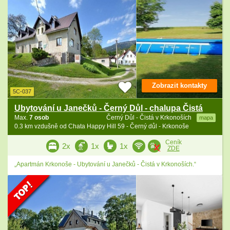
Zobrazit kontakty
5C-037
Ubytování u Janečků - Černý Důl - chalupa Čistá
Max.
7 osob
Černý Důl - Čistá v Krkonoších
mapa
0.3 km vzdušně od Chata Happy Hill 59 - Černý důl - Krkonoše
Ceník
2x
1x
1x
ZDE
„Apartmán Krkonoše - Ubytování u Janečků - Čistá v Krkonoších.“