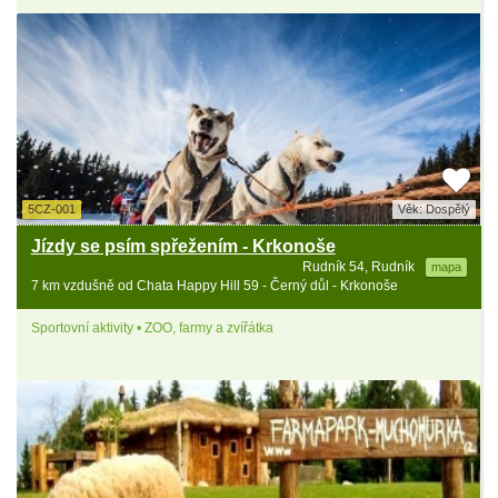
5CZ-001
Věk: Dospělý
Jízdy se psím spřežením - Krkonoše
Rudník 54, Rudník
mapa
7 km vzdušně od Chata Happy Hill 59 - Černý důl - Krkonoše
Sportovní aktivity • ZOO, farmy a zvířátka