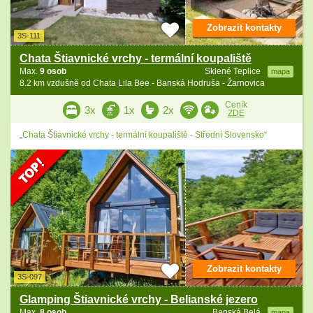
Zobrazit kontakty
3S-111
Chata Štiavnické vrchy - termální koupaliště
Max.
9 osob
Sklené Teplice
mapa
8.2 km vzdušně od Chata Lila Bee - Banská Hodruša - Žarnovica
Ceník
3x
1x
2x
ZDE
„Chata Štiavnické vrchy - termální koupaliště - Střední Slovensko“
Zobrazit kontakty
3S-097
Glamping Štiavnické vrchy - Belianské jezero
Max.
8 osob
Banská Belá
mapa