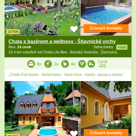
Zobrazit kontakty
1S-006
Chata s bazénem a wellness - Štiavnické vrchy
Max.
24 osob
Sebechleby
mapa
20.4 km vzdušně od Chata Lila Bee - Banská Hodruša - Žarnovica
Ceník
8x
2x
4x
ZDE
„Chata Pod lipami - Sebechleby - Stará Hora - bazén, sauna a vírivka.“
Zobrazit kontakty