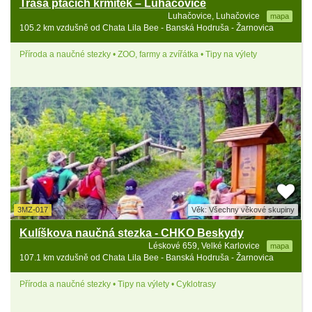
Trasa ptačích krmítek – Luhačovice
Luhačovice, Luhačovice
mapa
105.2 km vzdušně od Chata Lila Bee - Banská Hodruša - Žarnovica
Příroda a naučné stezky • ZOO, farmy a zvířátka • Tipy na výlety
3MZ-017
Věk: Všechny věkové skupiny
Kulíškova naučná stezka - CHKO Beskydy
Léskové 659, Velké Karlovice
mapa
107.1 km vzdušně od Chata Lila Bee - Banská Hodruša - Žarnovica
Příroda a naučné stezky • Tipy na výlety • Cyklotrasy