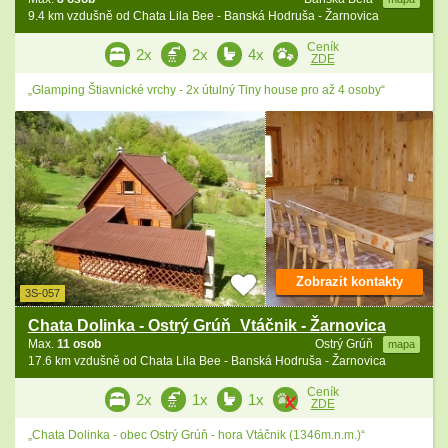
9.4 km vzdušně od Chata Lila Bee - Banská Hodruša - Žarnovica
Ceník
2x
2x
4x
ZDE
„Glamping Štiavnické vrchy - 2x útulný Tiny house pro až 4 osoby“
Zobrazit kontakty
3S-057
Chata Dolinka - Ostrý Grúň_Vtáčnik - Žarnovica
Max.
11 osob
Ostrý Grúň
mapa
17.6 km vzdušně od Chata Lila Bee - Banská Hodruša - Žarnovica
Ceník
2x
1x
1x
ZDE
„Chata Dolinka - obec Ostrý Grúň - hora Vtáčnik (1346m.n.m.)“