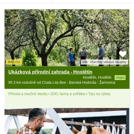
3MZ-011
Věk: Všechny věkové skupiny
Ukázková přírodní zahrada - Hostětín
Hostětín, Hostětín
mapa
95.3 km vzdušně od Chata Lila Bee - Banská Hodruša - Žarnovica
Příroda a naučné stezky • ZOO, farmy a zvířátka • Tipy na výlety