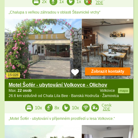
2x
1x
1x
ZDE
„Chalupa s veľkou záhradou v oblasti Štiavnické vrchy“
Zobrazit kontakty
1S-026
Motel Šofér - ubytování Volkovce - Olichov
Max.
22 osob
Volkovce
mapa
26.6 km vzdušně od Chata Lila Bee - Banská Hodruša - Žarnovica
Ceník
10x
8x
10x
ZDE
„Motel Šofér - ubytování v příjemném prostředí u lesa Volkovce.“