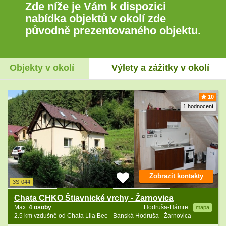
Zde níže je Vám k dispozici
nabídka objektů v okolí zde
původně prezentovaného objektu.
Objekty v okolí
Výlety a zážitky v okolí
10
1 hodnocení
Zobrazit kontakty
3S-044
Chata CHKO Štiavnické vrchy - Žarnovica
Max.
4 osoby
Hodruša-Hámre
mapa
2.5 km vzdušně od Chata Lila Bee - Banská Hodruša - Žarnovica