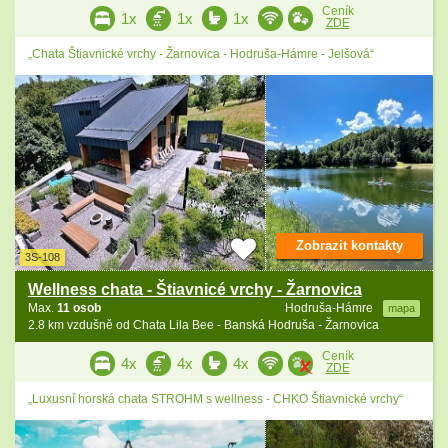
Ceník
1x
1x
1x
ZDE
„Chata Štiavnické vrchy - Žarnovica - Hodruša-Hámre - Jelšová“
Zobrazit kontakty
3S-108
Wellness chata - Štiavnicé vrchy - Žarnovica
Max.
11 osob
Hodruša-Hámre
mapa
2.8 km vzdušně od Chata Lila Bee - Banská Hodruša - Žarnovica
Ceník
4x
4x
4x
ZDE
„Luxusní horská chata STROHM s wellness - CHKO Štiavnické vrchy“