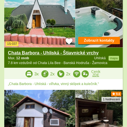
Zobrazit kontakty
1S-037
Chata Barbora - Uhliská - Štiavnické vrchy
Max.
12 osob
Uhliská
mapa
7.8 km vzdušně od Chata Lila Bee - Banská Hodruša - Žarnovica
Ceník
3x
2x
2x
ZDE
„Chata Barbora - Uhliská - vířivka, vinný sklípek a kulečník.“
9.6
1 hodnocení