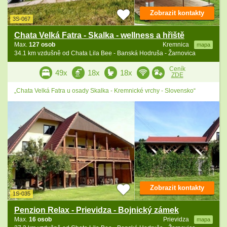
Zobrazit kontakty
3S-067
Chata Velká Fatra - Skalka - wellness a hřiště
Max.
127 osob
Kremnica
mapa
34.1 km vzdušně od Chata Lila Bee - Banská Hodruša - Žarnovica
Ceník
49x
18x
18x
ZDE
„Chata Velká Fatra u osady Skalka - Kremnické vrchy - Slovensko“
Zobrazit kontakty
1S-035
Penzion Relax - Prievidza - Bojnický zámek
Max.
16 osob
Prievidza
mapa