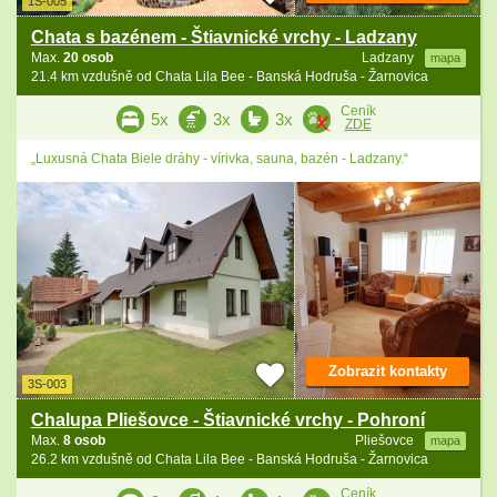
1S-005
Chata s bazénem - Štiavnické vrchy - Ladzany
Max.
20 osob
Ladzany
mapa
21.4 km vzdušně od Chata Lila Bee - Banská Hodruša - Žarnovica
Ceník
5x
3x
3x
ZDE
„Luxusná Chata Biele dráhy - vírivka, sauna, bazén - Ladzany.“
Zobrazit kontakty
3S-003
Chalupa Pliešovce - Štiavnické vrchy - Pohroní
Max.
8 osob
Pliešovce
mapa
26.2 km vzdušně od Chata Lila Bee - Banská Hodruša - Žarnovica
Ceník