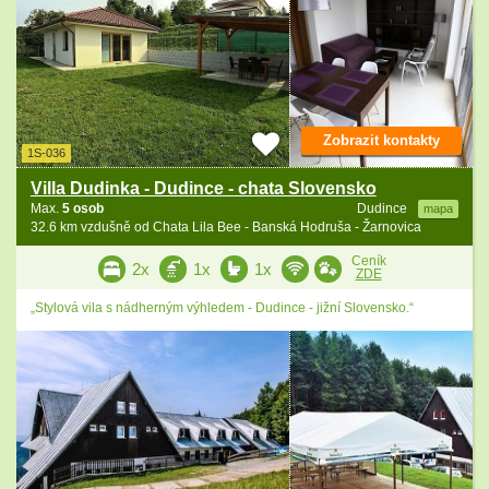
Zobrazit kontakty
1S-036
Villa Dudinka - Dudince - chata Slovensko
Max.
5 osob
Dudince
mapa
32.6 km vzdušně od Chata Lila Bee - Banská Hodruša - Žarnovica
Ceník
2x
1x
1x
ZDE
„Stylová vila s nádherným výhledem - Dudince - jižní Slovensko.“