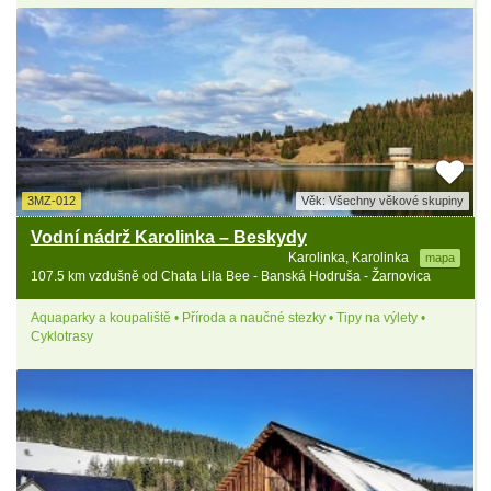
3MZ-012
Věk: Všechny věkové skupiny
Vodní nádrž Karolinka – Beskydy
Karolinka, Karolinka
mapa
107.5 km vzdušně od Chata Lila Bee - Banská Hodruša - Žarnovica
Aquaparky a koupaliště • Příroda a naučné stezky • Tipy na výlety •
Cyklotrasy