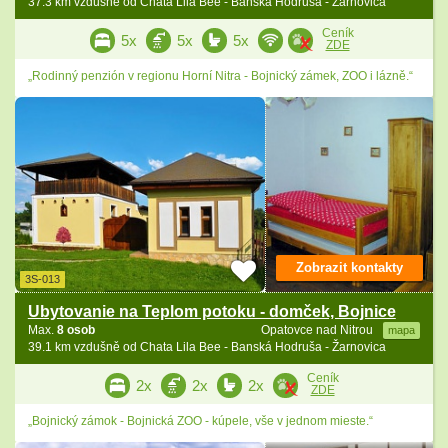
37.3 km vzdušně od Chata Lila Bee - Banská Hodruša - Žarnovica
Ceník
5x
5x
5x
ZDE
„Rodinný penzión v regionu Horní Nitra - Bojnický zámek, ZOO i lázně.“
Zobrazit kontakty
3S-013
Ubytovanie na Teplom potoku - domček, Bojnice
Max.
8 osob
Opatovce nad Nitrou
mapa
39.1 km vzdušně od Chata Lila Bee - Banská Hodruša - Žarnovica
Ceník
2x
2x
2x
ZDE
„Bojnický zámok - Bojnická ZOO - kúpele, vše v jednom mieste.“