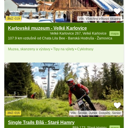
3MZ-019
Věk: Všechny věkové skupiny
Karlovské muzeum - Velké Karlovice
Velké Karlovice 267, Velké Karlovice
mapa
107.9 km vzdušně od Chata Lila Bee - Banská Hodruša - Žarnovica
Muzea, skanzeny a výstavy • Tipy na výlety • Cyklotrasy
3MZ-016
Věk: Školák, Junior, Dospělý, Senior
Single Trails Bílá - Staré Hamry
Bílá 173, Staré Hamry
mapa