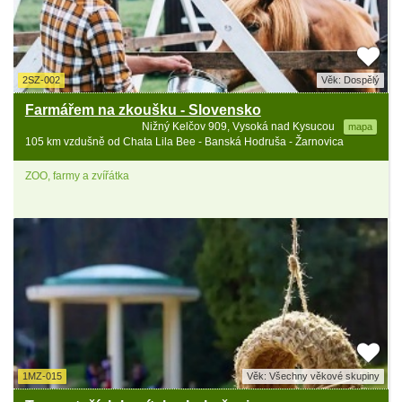
2SZ-002
Věk: Dospělý
Farmářem na zkoušku - Slovensko
Nižný Kelčov 909, Vysoká nad Kysucou
mapa
105 km vzdušně od Chata Lila Bee - Banská Hodruša - Žarnovica
ZOO, farmy a zvířátka
1MZ-015
Věk: Všechny věkové skupiny