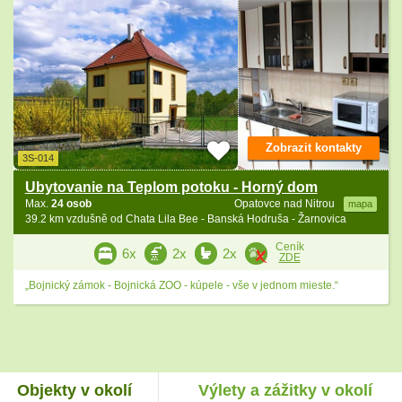
Zobrazit kontakty
3S-014
Ubytovanie na Teplom potoku - Horný dom
Max.
24 osob
Opatovce nad Nitrou
mapa
39.2 km vzdušně od Chata Lila Bee - Banská Hodruša - Žarnovica
Ceník
6x
2x
2x
ZDE
„Bojnický zámok - Bojnická ZOO - kúpele - vše v jednom mieste.“
Objekty v okolí
Výlety a zážitky v okolí