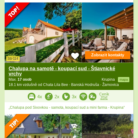
Zobrazit kontakty
3S-114
Chalupa na samotě - koupací sud - Štiavnické
vrchy
Max.
17 osob
Krupina
mapa
18.1 km vzdušně od Chata Lila Bee - Banská Hodruša - Žarnovica
Ceník
4x
2x
3x
ZDE
„Chalupa pod Sixovkou - samota, koupací sud a mini farma - Krupina“