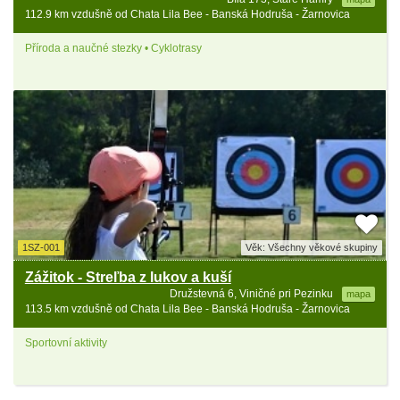
112.9 km vzdušně od Chata Lila Bee - Banská Hodruša - Žarnovica
Příroda a naučné stezky • Cyklotrasy
1SZ-001
Věk: Všechny věkové skupiny
Zážitok - Streľba z lukov a kuší
Družstevná 6, Viničné pri Pezinku
mapa
113.5 km vzdušně od Chata Lila Bee - Banská Hodruša - Žarnovica
Sportovní aktivity