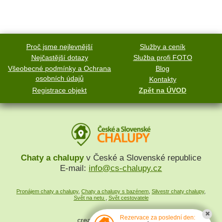
Proč jsme nejlevnější
Služby a ceník
Nejčastější dotazy
Služba profi FOTO
Všeobecné podmínky a Ochrana
Blog
osobních údajů
Kontakty
Registrace objekt
Zpět na ÚVOD
Chaty a chalupy
v České a Slovenské republice
E-mail:
info@cs-chalupy.cz
Pronájem chaty a chalupy
,
Chaty a chalupy s bazénem
,
Silvestr chaty chalupy
,
Svět na netu
,
Svět cestovatele
Rezervace za poslední den:
created by
SYMPACT