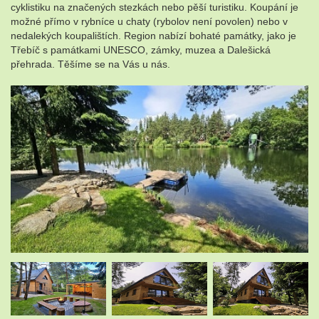
cyklistiku na značených stezkách nebo pěší turistiku. Koupání je
možné přímo v rybníce u chaty (rybolov není povolen) nebo v
nedalekých koupalištích. Region nabízí bohaté památky, jako je
Třebíč s památkami UNESCO, zámky, muzea a Dalešická
přehrada. Těšíme se na Vás u nás.
.
.