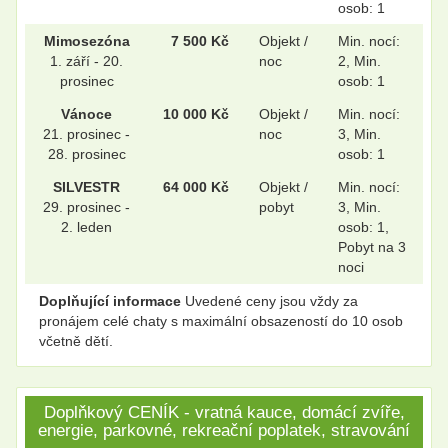
osob: 1
.
.
Mimosezóna
7 500 Kč
Objekt /
Min. nocí:
1. září - 20.
noc
2, Min.
prosinec
osob: 1
Vánoce
10 000 Kč
Objekt /
Min. nocí:
.
.
21. prosinec -
noc
3, Min.
28. prosinec
osob: 1
SILVESTR
64 000 Kč
Objekt /
Min. nocí:
.
.
29. prosinec -
pobyt
3, Min.
2. leden
osob: 1,
Pobyt na 3
noci
Doplňující informace
Uvedené ceny jsou vždy za
pronájem celé chaty s maximální obsazeností do 10 osob
včetně dětí.
Doplňkový CENÍK - vratná kauce, domácí zvíře,
energie, parkovné, rekreační poplatek, stravování