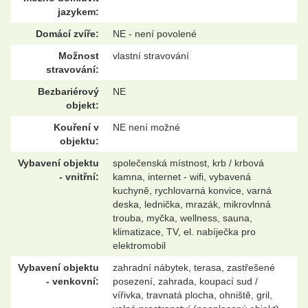
jazykem:
Domácí zvíře:
NE - není povolené
Možnost
vlastní stravování
stravování:
Bezbariérový
NE
objekt:
Kouření v
NE není možné
objektu:
Vybavení objektu
společenská místnost, krb / krbová
- vnitřní:
kamna, internet - wifi, vybavená
kuchyně, rychlovarná konvice, varná
deska, lednička, mrazák, mikrovlnná
trouba, myčka, wellness, sauna,
klimatizace, TV, el. nabíječka pro
elektromobil
Vybavení objektu
zahradní nábytek, terasa, zastřešené
- venkovní:
posezení, zahrada, koupací sud /
vířivka, travnatá plocha, ohniště, gril,