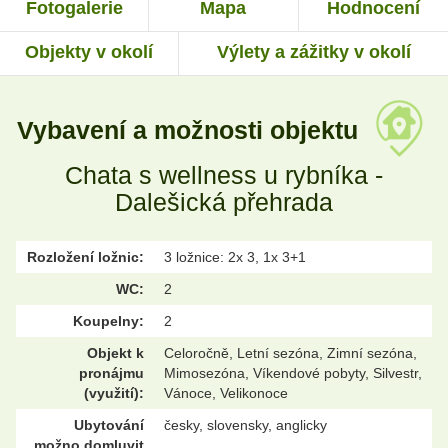
Fotogalerie
Mapa
Hodnocení
Objekty v okolí
Výlety a zážitky v okolí
Vybavení a možnosti objektu
Chata s wellness u rybníka -
Dalešická přehrada
Rozložení ložnic:
3 ložnice: 2x 3, 1x 3+1
WC:
2
Koupelny:
2
Objekt k
Celoročně, Letní sezóna, Zimní sezóna,
pronájmu
Mimosezóna, Víkendové pobyty, Silvestr,
(využití):
Vánoce, Velikonoce
Ubytování
česky, slovensky, anglicky
možno domluvit