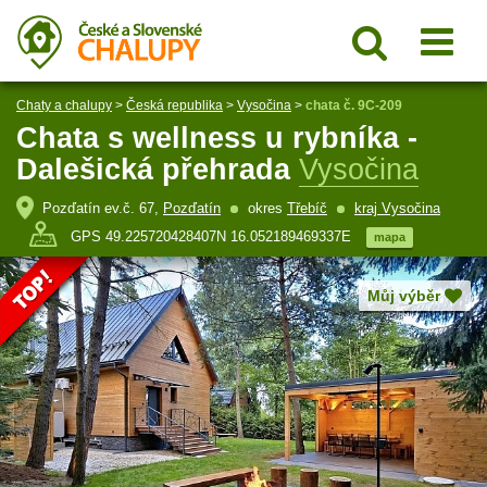
Chaty a chalupy
>
Česká republika
>
Vysočina
>
chata č. 9C-209
Chata s wellness u rybníka -
Dalešická přehrada
Vysočina
Pozďatín ev.č. 67,
Pozďatín
okres
Třebíč
kraj Vysočina
GPS 49.225720428407N 16.052189469337E
mapa
Můj výběr