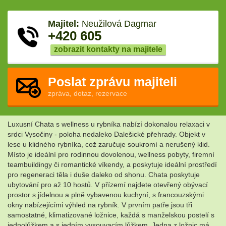
Majitel:
Neužilová Dagmar
+420 605
zobrazit kontakty na majitele
Poslat zprávu majiteli
zpráva, dotaz, rezervace
Luxusní Chata s wellness u rybníka nabízí dokonalou relaxaci v
srdci Vysočiny - poloha nedaleko Dalešické přehrady. Objekt v
lese u klidného rybníka, což zaručuje soukromí a nerušený klid.
Místo je ideální pro rodinnou dovolenou, wellness pobyty, firemní
teambuildingy či romantické víkendy, a poskytuje ideální prostředí
pro regeneraci těla i duše daleko od shonu. Chata poskytuje
ubytování pro až 10 hostů. V přízemí najdete otevřený obývací
prostor s jídelnou a plně vybavenou kuchyní, s francouzskými
okny nabízejícími výhled na rybník. V prvním patře jsou tři
samostatné, klimatizované ložnice, každá s manželskou postelí s
jednolůžkem a s jedním vysouvacím lůžkem. Jedna z ložnic má