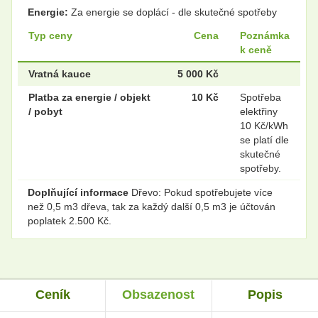
Energie:
Za energie se doplácí - dle skutečné spotřeby
Typ ceny
Cena
Poznámka
k ceně
Vratná kauce
5 000 Kč
Platba za energie / objekt
10 Kč
Spotřeba
/ pobyt
elektřiny
10 Kč/kWh
se platí dle
skutečné
spotřeby.
Doplňující informace
Dřevo: Pokud spotřebujete více
než 0,5 m3 dřeva, tak za každý další 0,5 m3 je účtován
poplatek 2.500 Kč.
Ceník
Obsazenost
Popis