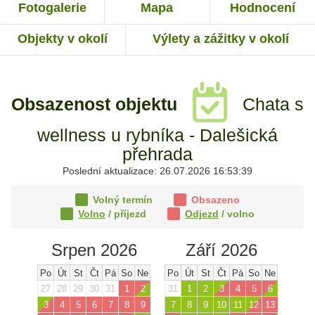
Fotogalerie
Mapa
Hodnocení
Objekty v okolí
Výlety a zážitky v okolí
Obsazenost objektu
Chata s
wellness u rybníka - Dalešická
přehrada
Poslední aktualizace: 26.07.2026 16:53:39
Volný termín
Obsazeno
Volno
/ příjezd
Odjezd
/ volno
Srpen 2026
Září 2026
Po
Út
St
Čt
Pá
So
Ne
Po
Út
St
Čt
Pá
So
Ne
27
28
29
30
31
1
2
31
1
2
3
4
5
6
3
4
5
6
7
8
9
7
8
9
10
11
12
13