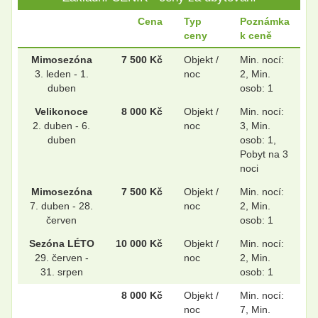
Cena
Typ
Poznámka
ceny
k ceně
.
.
Mimosezóna
7 500 Kč
Objekt /
Min. nocí:
3. leden - 1.
noc
2, Min.
duben
osob: 1
Velikonoce
8 000 Kč
Objekt /
Min. nocí:
.
.
2. duben - 6.
noc
3, Min.
duben
osob: 1,
Pobyt na 3
noci
.
.
Mimosezóna
7 500 Kč
Objekt /
Min. nocí:
7. duben - 28.
noc
2, Min.
červen
osob: 1
.
.
Sezóna LÉTO
10 000 Kč
Objekt /
Min. nocí:
29. červen -
noc
2, Min.
31. srpen
osob: 1
.
.
8 000 Kč
Objekt /
Min. nocí:
noc
7, Min.