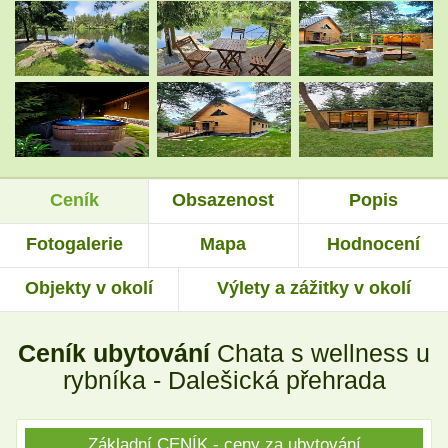
.
.
.
.
Ceník
Obsazenost
Popis
.
.
Fotogalerie
Mapa
Hodnocení
Objekty v okolí
Výlety a zážitky v okolí
.
.
Ceník ubytování
Chata s wellness u
.
.
rybníka - Dalešická přehrada
Základní CENÍK - ceny za ubytování
.
.