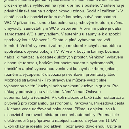
prosklený štít s výhledem na rybník přímo s postele. V suterénu je
privátní finská sauna s odpočinkovou zónou. Sociální zařízení - V
chatě jsou k dispozici celkem dvě koupelny a dvě samostatná
WC. V přízemí naleznete koupelnu se sprchovým koutem, dvěma
umyvadly, samostatným WC a pisoárem. V prvním patře je další
samostatné WC s umyvadlem. V suterénu u sauny je k dispozici
sprchový kout. Vybavení - Chata je plně vybavena pro váš
komfort. Vnitřní vybavení zahrnuje moderní kuchyň s nádobím a
spotřebiči, obývací pokoj s TV, WiFi a krbovými kamny. Ložnice
nabízí klimatizaci a dostatek úložných prostor. Venkovní vybavení
disponuje terasou, horkým koupacím sudem s hydromasáží,
ohništěm a plně vybavenou venkovní kuchyní s krbem, grilem,
rožněm a výčepem. K dispozici je i venkovní promítací plátno.
Možnosti stravování - Pro stravování můžete využít plně
vybavenou vnitřní kuchyni nebo venkovní kuchyni s grilem. Pro
nákupy potravin jsou v blízkém Náměšti nad Oslavou
supermarkety a řeznictví. V okolí naleznete také řadu restaurací a
pivovarů pro rozmanitou gastronomii. Parkování, Příjezdová cesta
- K chatě vede udržovaná polní cesta. Přímo u objektu jsou k
dispozici 4 parkovací místa pro osobní automobily. Pro majitele
elektromobilů je připravena nabíjecí stanice s výkonem 11 kW.
Okolí chaty je ideální pro aktivní i poznávací dovolenou. Užijte si