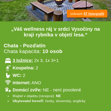
zobrazit
47 fotografií
„Váš wellness ráj v srdci Vysočiny na
kraji rybníka v objetí lesa.“
Chata - Pozďatín
Chata kapacita:
10 osob
3 ložnice:
2x 3, 1x 3+1
Koupelna:
2
WC:
2
Internet:
ANO
Domácí zvíře:
NE - není povolené
Majitel v objektu (recepce):
NE
Ubytovatel hovoří:
česky, slovensky, anglicky