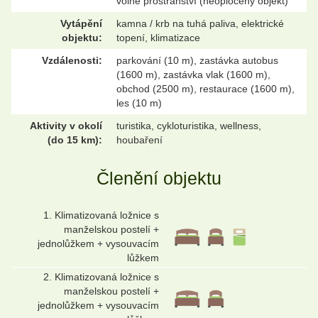
volné prostranství (neoplocený objekt)
Vytápění
kamna / krb na tuhá paliva, elektrické
objektu:
topení, klimatizace
Vzdálenosti:
parkování (10 m), zastávka autobus
(1600 m), zastávka vlak (1600 m),
obchod (2500 m), restaurace (1600 m),
les (10 m)
Aktivity v okolí
turistika, cykloturistika, wellness,
(do 15 km):
houbaření
Členění objektu
1. Klimatizovaná ložnice s
manželskou postelí +
jednolůžkem + vysouvacím
lůžkem
2. Klimatizovaná ložnice s
manželskou postelí +
jednolůžkem + vysouvacím