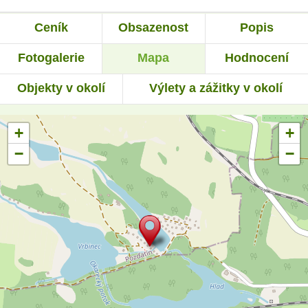
Ceník
Obsazenost
Popis
Fotogalerie
Mapa
Hodnocení
Objekty v okolí
Výlety a zážitky v okolí
+
+
−
−
Rezervace za poslední den:
89 pobytů telefonicky a
27 emailem (přes
formulář).