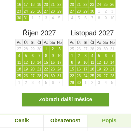
16
17
18
19
20
21
22
20
21
22
23
24
25
26
23
24
25
26
27
28
29
27
28
29
30
1
2
3
30
31
1
2
3
4
5
4
5
6
7
8
9
10
Říjen 2027
Listopad 2027
Po
Út
St
Čt
Pá
So
Ne
Po
Út
St
Čt
Pá
So
Ne
27
28
29
30
1
2
3
25
26
27
28
29
30
31
4
5
6
7
8
9
10
1
2
3
4
5
6
7
11
12
13
14
15
16
17
8
9
10
11
12
13
14
18
19
20
21
22
23
24
15
16
17
18
19
20
21
25
26
27
28
29
30
31
22
23
24
25
26
27
28
1
2
3
4
5
6
7
29
30
1
2
3
4
5
Zobrazit další měsíce
Ceník
Obsazenost
Popis