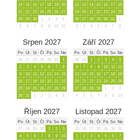
14
15
16
17
18
19
20
12
13
14
15
16
17
18
21
22
23
24
25
26
27
19
20
21
22
23
24
25
28
29
30
1
2
3
4
26
27
28
29
30
31
1
5
6
7
8
9
10
11
2
3
4
5
6
7
8
Srpen 2027
Září 2027
Po
Út
St
Čt
Pá
So
Ne
Po
Út
St
Čt
Pá
So
Ne
26
27
28
29
30
31
1
30
31
1
2
3
4
5
2
3
4
5
6
7
8
6
7
8
9
10
11
12
9
10
11
12
13
14
15
13
14
15
16
17
18
19
16
17
18
19
20
21
22
20
21
22
23
24
25
26
23
24
25
26
27
28
29
27
28
29
30
1
2
3
30
31
1
2
3
4
5
4
5
6
7
8
9
10
Říjen 2027
Listopad 2027
Po
Út
St
Čt
Pá
So
Ne
Po
Út
St
Čt
Pá
So
Ne
27
28
29
30
1
2
3
25
26
27
28
29
30
31
4
5
6
7
8
9
10
1
2
3
4
5
6
7