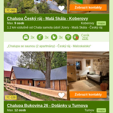
Zobrazit kontakty
7C-060
Chalupa Český ráj - Malá Skála - Koberovy
Max.
9 osob
Koberovy
mapa
1.2 km vzdušně od Chata samota údolí Jizery - Malá Skála - Český ráj
Ceník
3x
3x
3x
ZDE
„Chalupa se saunou (2 apartmány) - Český ráj - Maloskalsko“
Zobrazit kontakty
7C-129
Chalupa Bukovina 26 - Dolánky u Turnova
Max.
12 osob
Turnov
mapa