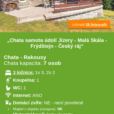
zobrazit
26 fotografií
„Chata samota údolí Jizery - Malá Skála -
Frýdštejn - Český ráj“
Chata - Rakousy
Chata kapacita:
7 osob
3 ložnice:
1x 3, 2x 2
Koupelna:
1
WC:
1
Internet:
ANO
Domácí zvíře:
NE - není povolené
Majitel v objektu (recepce):
NE