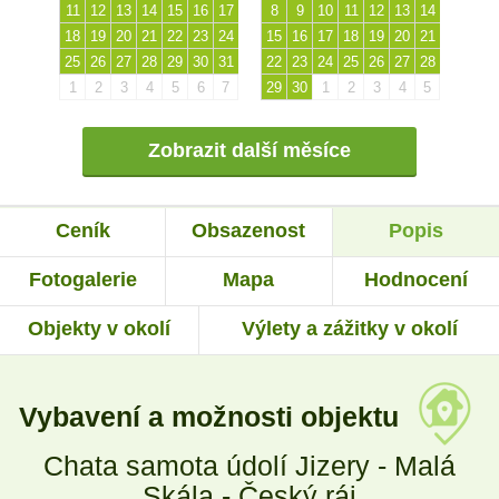
11
12
13
14
15
16
17
8
9
10
11
12
13
14
18
19
20
21
22
23
24
15
16
17
18
19
20
21
25
26
27
28
29
30
31
22
23
24
25
26
27
28
1
2
3
4
5
6
7
29
30
1
2
3
4
5
Zobrazit další měsíce
Ceník
Obsazenost
Popis
Fotogalerie
Mapa
Hodnocení
Objekty v okolí
Výlety a zážitky v okolí
Vybavení a možnosti objektu
Chata samota údolí Jizery - Malá
Skála - Český ráj