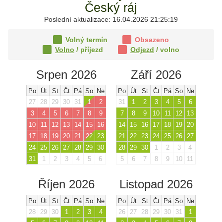
Český ráj
Poslední aktualizace: 16.04.2026 21:25:19
Volný termín
Obsazeno
Volno
/ příjezd
Odjezd
/ volno
Srpen 2026
Září 2026
Po
Út
St
Čt
Pá
So
Ne
Po
Út
St
Čt
Pá
So
Ne
27
28
29
30
31
1
2
31
1
2
3
4
5
6
3
4
5
6
7
8
9
7
8
9
10
11
12
13
10
11
12
13
14
15
16
14
15
16
17
18
19
20
17
18
19
20
21
22
23
21
22
23
24
25
26
27
24
25
26
27
28
29
30
28
29
30
1
2
3
4
31
1
2
3
4
5
6
5
6
7
8
9
10
11
Říjen 2026
Listopad 2026
Po
Út
St
Čt
Pá
So
Ne
Po
Út
St
Čt
Pá
So
Ne
28
29
30
1
2
3
4
26
27
28
29
30
31
1