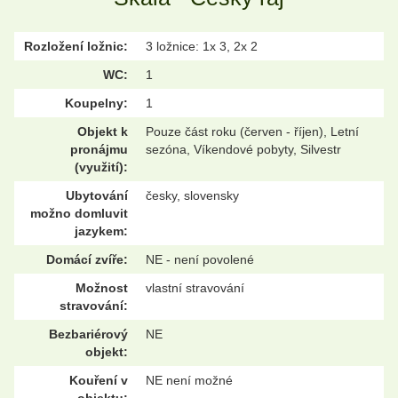
Rozložení ložnic:
3 ložnice: 1x 3, 2x 2
WC:
1
Koupelny:
1
Objekt k
Pouze část roku (červen - říjen), Letní
pronájmu
sezóna, Víkendové pobyty, Silvestr
(využití):
Ubytování
česky, slovensky
možno domluvit
jazykem:
Domácí zvíře:
NE - není povolené
Možnost
vlastní stravování
stravování:
Bezbariérový
NE
objekt:
Kouření v
NE není možné