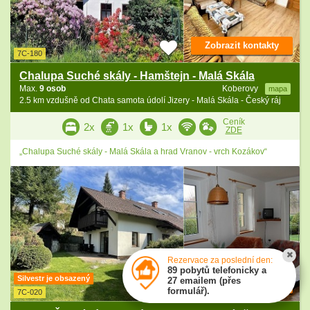
Zobrazit kontakty
7C-180
Chalupa Suché skály - Hamštejn - Malá Skála
Max.
9 osob
Koberovy
mapa
2.5 km vzdušně od Chata samota údolí Jizery - Malá Skála - Český ráj
Ceník
2x
1x
1x
ZDE
„Chalupa Suché skály - Malá Skála a hrad Vranov - vrch Kozákov“
Rezervace za poslední den:
89 pobytů telefonicky a
Silvestr je obsazený
27 emailem (přes
Zobrazit kontakty
formulář).
7C-020