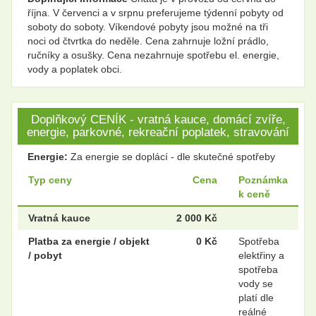
října. V červenci a v srpnu preferujeme týdenní pobyty od
soboty do soboty. Víkendové pobyty jsou možné na tři
noci od čtvrtka do neděle. Cena zahrnuje ložní prádlo,
ručníky a osušky. Cena nezahrnuje spotřebu el. energie,
vody a poplatek obci.
Doplňkový CENÍK - vratná kauce, domácí zvíře,
energie, parkovné, rekreační poplatek, stravování
Energie:
Za energie se doplácí - dle skutečné spotřeby
Typ ceny
Cena
Poznámka
k ceně
Vratná kauce
2 000 Kč
Platba za energie / objekt
0 Kč
Spotřeba
/ pobyt
elektřiny a
spotřeba
vody se
platí dle
reálné