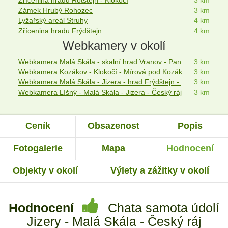
Zřícenina hradu Rotštejn - Klokočí
3 km
Zámek Hrubý Rohozec
3 km
Lyžařský areál Struhy
4 km
Zřícenina hradu Frýdštejn
4 km
Webkamery v okolí
Webkamera Malá Skála - skalní hrad Vranov - Pantheon - Maloskalsko
3 km
Webkamera Kozákov - Klokočí - Mírová pod Kozákovem - Český ráj
3 km
Webkamera Malá Skála - Jizera - hrad Frýdštejn - Český ráj
3 km
Webkamera Líšný - Malá Skála - Jizera - Český ráj
3 km
Ceník
Obsazenost
Popis
Fotogalerie
Mapa
Hodnocení
Objekty v okolí
Výlety a zážitky v okolí
Hodnocení
Chata samota údolí
Jizery - Malá Skála - Český ráj