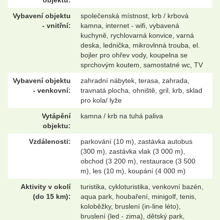
objektu:
Vybavení objektu
společenská místnost, krb / krbová
- vnitřní:
kamna, internet - wifi, vybavená
kuchyně, rychlovarná konvice, varná
deska, lednička, mikrovlnná trouba, el.
bojler pro ohřev vody, koupelna se
sprchovým koutem, samostatné wc, TV
Vybavení objektu
zahradní nábytek, terasa, zahrada,
- venkovní:
travnatá plocha, ohniště, gril, krb, sklad
pro kola/ lyže
Vytápění
kamna / krb na tuhá paliva
objektu:
Vzdálenosti:
parkování (10 m), zastávka autobus
(300 m), zastávka vlak (3 000 m),
obchod (3 200 m), restaurace (3 500
m), les (10 m), koupání (4 000 m)
Aktivity v okolí
turistika, cykloturistika, venkovní bazén,
(do 15 km):
aqua park, houbaření, minigolf, tenis,
koloběžky, bruslení (in-line léto),
bruslení (led - zima), dětský park,