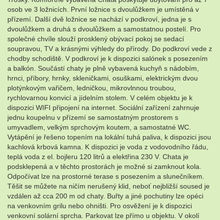
osob ve 3 ložnicích. První ložnice s dvoulůžkem je umístěná v
přízemí. Další dvě ložnice se nachází v podkroví, jedna je s
dvoulůžkem a druhá s dvoulůžkem a samostatnou postelí. Pro
společné chvíle slouží prosklený obývací pokoj se sedací
soupravou, TV a krásnými výhledy do přírody. Do podkroví vede z
chodby schodiště. V podkroví je k dispozici salónek s posezením
a balkón. Součástí chaty je plně vybavená kuchyň s nádobím,
hrnci, příbory, hrnky, skleničkami, osuškami, elektrickým dvou
plotýnkovým vařičem, ledničkou, mikrovlnnou troubou,
rychlovarnou konvicí a jídelním stolem. V celém objektu je k
dispozici WIFI připojení na internet. Sociální zařízení zahrnuje
jednu koupelnu v přízemí se samostatným prostorem s
umyvadlem, velkým sprchovým koutem, a samostatné WC.
Vytápění je řešeno topením na lokální tuhá paliva, k dispozici jsou
kachlová krbová kamna. K dispozici je voda z vodovodního řádu,
teplá voda z el. bojleru 120 litrů a elektřina 230 V. Chata je
podsklepená a v těchto prostorách je možné si zamknout kola.
Odpočívat lze na prostorné terase s posezením a slunečníkem.
Těšit se můžete na ničím nerušený klid, neboť nejbližší soused je
vzdálen až cca 200 m od chaty. Buřty a jiné pochutiny lze opéci
na venkovním grilu nebo ohništi. Pro osvěžení je k dispozici
venkovní solární sprcha. Parkovat lze přímo u objektu. V okolí