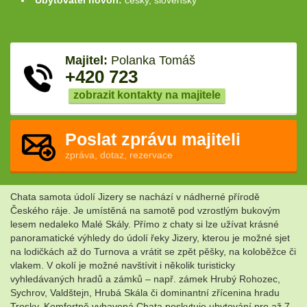
Ubytovatel hovoří:
česky, slovensky
Majitel:
Polanka Tomáš
+420 723
zobrazit kontakty na majitele
Poslat zprávu majiteli
zpráva, dotaz, rezervace
Chata samota údolí Jizery se nachází v nádherné přírodě
Českého ráje. Je umístěná na samotě pod vzrostlým bukovým
lesem nedaleko Malé Skály. Přímo z chaty si lze užívat krásné
panoramatické výhledy do údolí řeky Jizery, kterou je možné sjet
na lodičkách až do Turnova a vrátit se zpět pěšky, na koloběžce či
vlakem. V okolí je možné navštívit i několik turisticky
vyhledávaných hradů a zámků – např. zámek Hrubý Rohozec,
Sychrov, Valdštejn, Hrubá Skála či dominantní zřícenina hradu
Trosky. Komfortně vybavená Chata poskytuje ubytování pro až 7