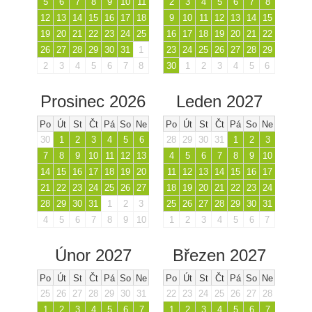
5
6
7
8
9
10
11
2
3
4
5
6
7
8
12
13
14
15
16
17
18
9
10
11
12
13
14
15
19
20
21
22
23
24
25
16
17
18
19
20
21
22
26
27
28
29
30
31
1
23
24
25
26
27
28
29
2
3
4
5
6
7
8
30
1
2
3
4
5
6
Prosinec 2026
Leden 2027
Po
Út
St
Čt
Pá
So
Ne
Po
Út
St
Čt
Pá
So
Ne
30
1
2
3
4
5
6
28
29
30
31
1
2
3
7
8
9
10
11
12
13
4
5
6
7
8
9
10
14
15
16
17
18
19
20
11
12
13
14
15
16
17
21
22
23
24
25
26
27
18
19
20
21
22
23
24
28
29
30
31
1
2
3
25
26
27
28
29
30
31
4
5
6
7
8
9
10
1
2
3
4
5
6
7
Únor 2027
Březen 2027
Po
Út
St
Čt
Pá
So
Ne
Po
Út
St
Čt
Pá
So
Ne
25
26
27
28
29
30
31
22
23
24
25
26
27
28
1
2
3
4
5
6
7
1
2
3
4
5
6
7