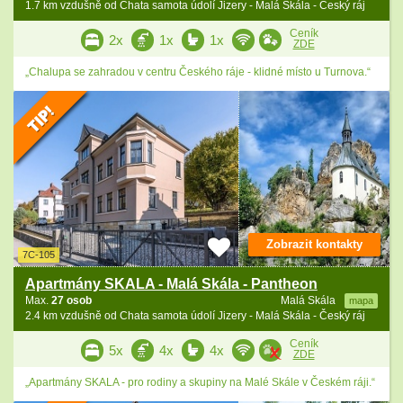
1.7 km vzdušně od Chata samota údolí Jizery - Malá Skála - Český ráj
Ceník
2x
1x
1x
ZDE
„Chalupa se zahradou v centru Českého ráje - klidné místo u Turnova.“
Zobrazit kontakty
7C-105
Apartmány SKALA - Malá Skála - Pantheon
Max.
27 osob
Malá Skála
mapa
2.4 km vzdušně od Chata samota údolí Jizery - Malá Skála - Český ráj
Ceník
5x
4x
4x
ZDE
„Apartmány SKALA - pro rodiny a skupiny na Malé Skále v Českém ráji.“