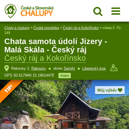
Chaty a chalupy
>
Česká republika
>
Český ráj a Kokořínsko
>
chata č. 7C-
145
Chata samota údolí Jizery -
Malá Skála - Český ráj
Český ráj a Kokořínsko
Rakousy 2,
Rakousy
okres
Semily
Liberecký kraj
GPS 50.61794N 15.1961447E
mapa
Můj výběr