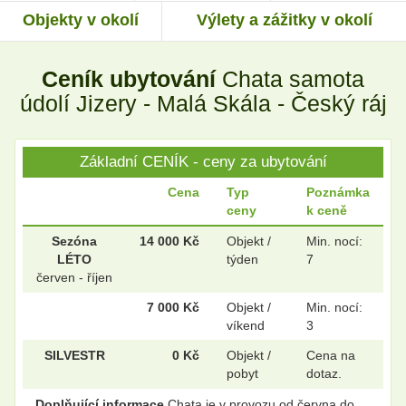
Objekty v okolí
Výlety a zážitky v okolí
.
.
Ceník ubytování
Chata samota
.
.
údolí Jizery - Malá Skála - Český ráj
Základní CENÍK - ceny za ubytování
.
.
Cena
Typ
Poznámka
ceny
k ceně
.
.
Sezóna
14 000 Kč
Objekt /
Min. nocí:
LÉTO
týden
7
červen - říjen
7 000 Kč
Objekt /
Min. nocí:
víkend
3
SILVESTR
0 Kč
Objekt /
Cena na
pobyt
dotaz.
Doplňující informace
Chata je v provozu od června do