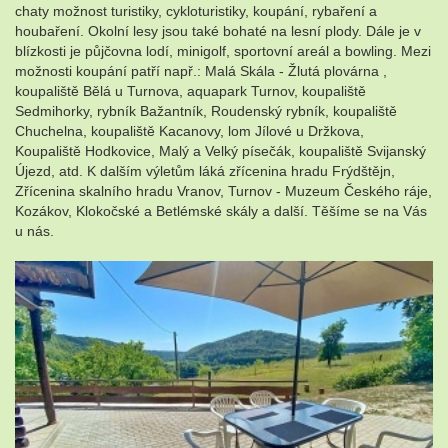
chaty možnost turistiky, cykloturistiky, koupání, rybaření a
houbaření. Okolní lesy jsou také bohaté na lesní plody. Dále je v
blízkosti je půjčovna lodí, minigolf, sportovní areál a bowling. Mezi
možnosti koupání patří např.: Malá Skála - Žlutá plovárna ,
koupaliště Bělá u Turnova, aquapark Turnov, koupaliště
Sedmihorky, rybník Bažantník, Roudenský rybník, koupaliště
Chuchelna, koupaliště Kacanovy, lom Jílové u Držkova,
Koupaliště Hodkovice, Malý a Velký písečák, koupaliště Svijanský
Újezd, atd. K dalším výletům láká zřícenina hradu Frýdštějn,
Zřícenina skalního hradu Vranov, Turnov - Muzeum Českého ráje,
Kozákov, Klokočské a Betlémské skály a další. Těšíme se na Vás
u nás.