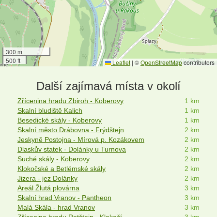
300 m
500 ft
Leaflet
|
©
OpenStreetMap
contributors
Další zajímavá místa v okolí
Zřícenina hradu Zbiroh - Koberovy
1 km
Skalní bludiště Kalich
1 km
Besedické skály - Koberovy
1 km
Skalní město Drábovna - Frýdštejn
2 km
Jeskyně Postojna - Mírová p. Kozákovem
2 km
Dlaskův statek - Dolánky u Turnova
2 km
Suché skály - Koberovy
2 km
Klokočské a Betlémské skály
2 km
Jizera - jez Dolánky
2 km
Areál Žlutá plovárna
3 km
Skalní hrad Vranov - Pantheon
3 km
Malá Skála - hrad Vranov
3 km