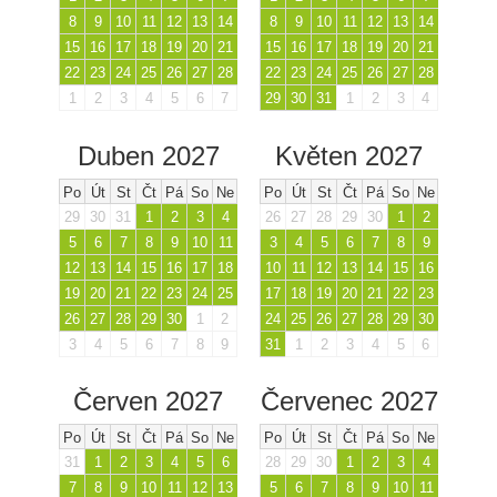
8
9
10
11
12
13
14
8
9
10
11
12
13
14
15
16
17
18
19
20
21
15
16
17
18
19
20
21
22
23
24
25
26
27
28
22
23
24
25
26
27
28
1
2
3
4
5
6
7
29
30
31
1
2
3
4
Duben 2027
Květen 2027
Po
Út
St
Čt
Pá
So
Ne
Po
Út
St
Čt
Pá
So
Ne
29
30
31
1
2
3
4
26
27
28
29
30
1
2
5
6
7
8
9
10
11
3
4
5
6
7
8
9
12
13
14
15
16
17
18
10
11
12
13
14
15
16
19
20
21
22
23
24
25
17
18
19
20
21
22
23
26
27
28
29
30
1
2
24
25
26
27
28
29
30
3
4
5
6
7
8
9
31
1
2
3
4
5
6
Červen 2027
Červenec 2027
Po
Út
St
Čt
Pá
So
Ne
Po
Út
St
Čt
Pá
So
Ne
31
1
2
3
4
5
6
28
29
30
1
2
3
4
7
8
9
10
11
12
13
5
6
7
8
9
10
11