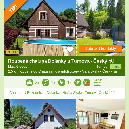
Zobrazit kontakty
7C-142
Roubená chalupa Dolánky u Turnova - Český ráj
Max.
6 osob
Turnov
mapa
2.5 km vzdušně od Chata samota údolí Jizery - Malá Skála - Český ráj
Ceník
2x
1x
1x
ZDE
„Chalupa U Bezednice - Dolánky - Hrubá Skála - Turnov - Český ráj“