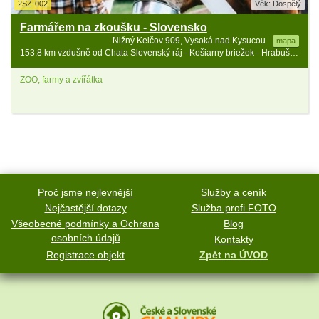
2SZ-002
Věk: Dospělý
Farmářem na zkoušku - Slovensko
Nižný Kelčov 909, Vysoká nad Kysucou
mapa
153.8 km vzdušně od Chata Slovenský ráj - Košiarny briežok - Hrabušice
ZOO, farmy a zvířátka
Proč jsme nejlevnější
Služby a ceník
Nejčastější dotazy
Služba profi FOTO
Všeobecné podmínky a Ochrana
Blog
osobních údajů
Kontakty
Registrace objekt
Zpět na ÚVOD