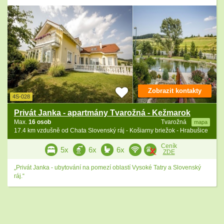
Zobrazit kontakty
4S-028
Privát Janka - apartmány Tvarožná - Kežmarok
Max.
16 osob
Tvarožná
mapa
17.4 km vzdušně od Chata Slovenský ráj - Košiarny briežok - Hrabušice
Ceník
5x
6x
6x
ZDE
„Privát Janka - ubytování na pomezí oblastí Vysoké Tatry a Slovenský
ráj.“