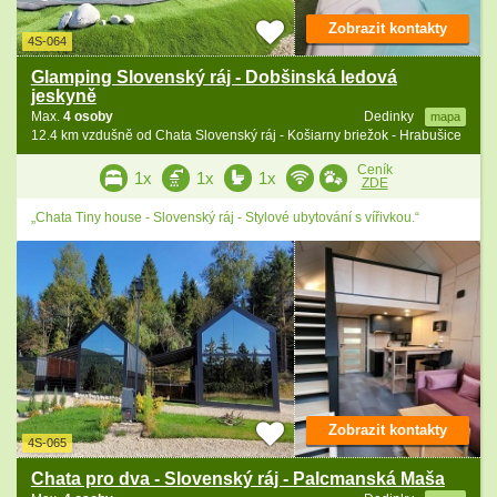
Zobrazit kontakty
4S-064
Glamping Slovenský ráj - Dobšinská ledová
jeskyně
Max.
4 osoby
Dedinky
mapa
12.4 km vzdušně od Chata Slovenský ráj - Košiarny briežok - Hrabušice
Ceník
1x
1x
1x
ZDE
„Chata Tiny house - Slovenský ráj - Stylové ubytování s vířivkou.“
Zobrazit kontakty
4S-065
Chata pro dva - Slovenský ráj - Palcmanská Maša