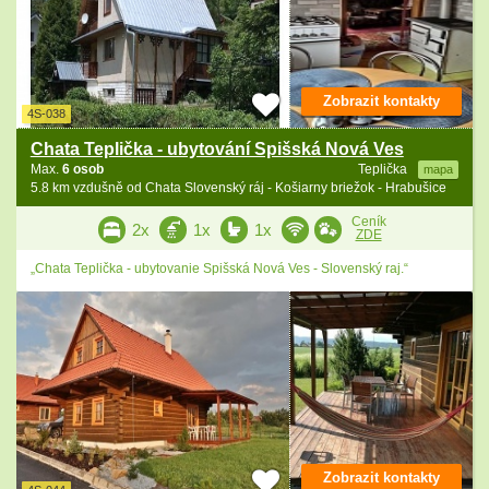
Zobrazit kontakty
4S-038
Chata Teplička - ubytování Spišská Nová Ves
Max.
6 osob
Teplička
mapa
5.8 km vzdušně od Chata Slovenský ráj - Košiarny briežok - Hrabušice
Ceník
2x
1x
1x
ZDE
„Chata Teplička - ubytovanie Spišská Nová Ves - Slovenský raj.“
Zobrazit kontakty