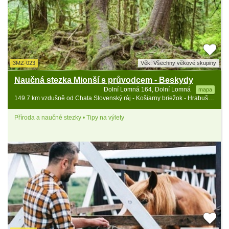
3MZ-023
Věk: Všechny věkové skupiny
Naučná stezka Mionší s průvodcem - Beskydy
Dolní Lomná 164, Dolní Lomná
mapa
149.7 km vzdušně od Chata Slovenský ráj - Košiarny briežok - Hrabušice
Příroda a naučné stezky • Tipy na výlety