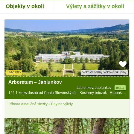
Objekty v okolí
Výlety a zážitky v okolí
3MZ-005
Věk: Všechny věkové skupiny
Arboretum – Jablunkov
Jablunkov, Jablunkov
mapa
146.1 km vzdušně od Chata Slovenský ráj - Košiarny briežok - Hrabušice
Příroda a naučné stezky • Tipy na výlety