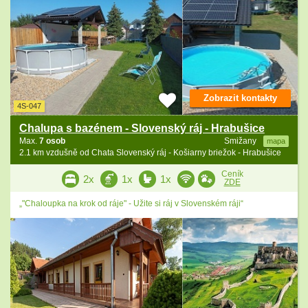
Zobrazit kontakty
4S-047
Chalupa s bazénem - Slovenský ráj - Hrabušice
Max.
7 osob
Smižany
mapa
2.1 km vzdušně od Chata Slovenský ráj - Košiarny briežok - Hrabušice
Ceník
2x
1x
1x
ZDE
„"Chaloupka na krok od ráje" - Užite si ráj v Slovenském ráji“