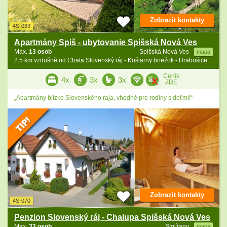
Zobrazit kontakty
4S-039
Apartmány Spiš - ubytovanie Spišská Nová Ves
Max.
13 osob
Spišská Nová Ves
mapa
2.5 km vzdušně od Chata Slovenský ráj - Košiarny briežok - Hrabušice
Ceník
4x
3x
3x
ZDE
„Apartmány blízko Slovenského raja, vhodné pre rodiny s deťmi!“
Zobrazit kontakty
4S-070
Penzion Slovenský ráj - Chalupa Spišská Nová Ves
Max.
33 osob
Smižany
mapa