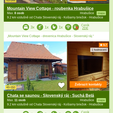
4S-044
Mountain View Cottage - roubenka Hrabušice
Max.
8 osob
Hrabušice
mapa
9.2 km vzdušně od Chata Slovenský ráj - Košiarny briežok - Hrabušice
Ceník
3x
1x
1x
ZDE
„Mountain View Cottage - drevenica Hrabušice - Slovenský ráj.“
9.7
1 hodnocení
Zobrazit kontakty
4S-050
Chata se saunou - Slovenský ráj - Suchá Belá
Max.
11 osob
Hrabušice
mapa
9.2 km vzdušně od Chata Slovenský ráj - Košiarny briežok - Hrabušice
Ceník