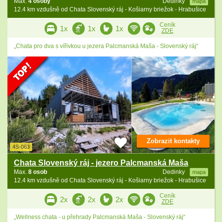
Max.
4 osoby
Dedinky
mapa
12.4 km vzdušně od Chata Slovenský ráj - Košiarny briežok - Hrabušice
Ceník
1x
1x
1x
ZDE
„Chata pro dva s vířivkou u jezera Palcmanská Maša - Slovenský ráj“
Zobrazit kontakty
4S-063
Chata Slovenský ráj - jezero Palcmanská Maša
Max.
8 osob
Dedinky
mapa
12.4 km vzdušně od Chata Slovenský ráj - Košiarny briežok - Hrabušice
Ceník
2x
2x
2x
ZDE
„Wellness chata - u přehrady Palcmanská Maša - Slovenský ráj“