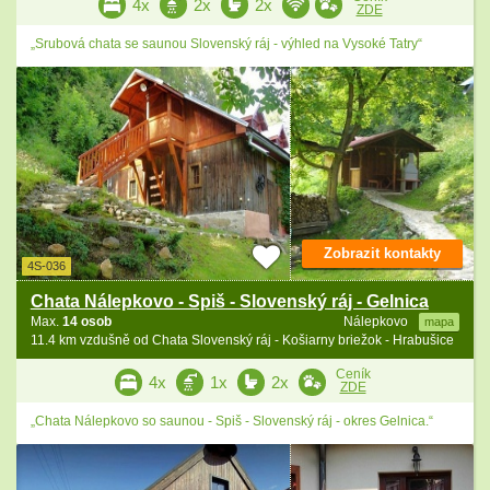
4x
2x
2x
ZDE
„Srubová chata se saunou Slovenský ráj - výhled na Vysoké Tatry“
Zobrazit kontakty
4S-036
Chata Nálepkovo - Spiš - Slovenský ráj - Gelnica
Max.
14 osob
Nálepkovo
mapa
11.4 km vzdušně od Chata Slovenský ráj - Košiarny briežok - Hrabušice
Ceník
4x
1x
2x
ZDE
„Chata Nálepkovo so saunou - Spiš - Slovenský ráj - okres Gelnica.“