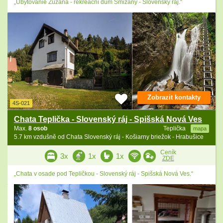
„Ubytovanie Zuzana - rekreační dům Smižany - Slovenský ráj.“
Zobrazit kontakty
4S-021
Chata Teplička - Slovenský ráj - Spišská Nová Ves
Max.
8 osob
Teplička
mapa
5.7 km vzdušně od Chata Slovenský ráj - Košiarny briežok - Hrabušice
Ceník
3x
1x
1x
ZDE
„Chata v osade pod Tepličkou - Slovenský ráj - Spišská Nová Ves.“