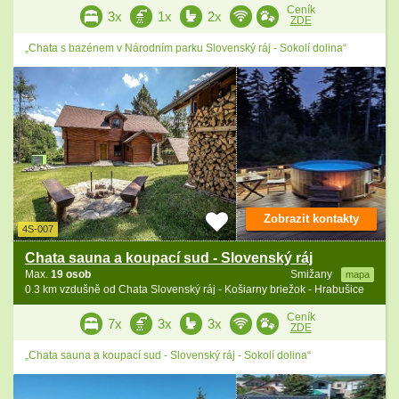
Ceník
3x
1x
2x
ZDE
„Chata s bazénem v Národním parku Slovenský ráj - Sokolí dolina“
Zobrazit kontakty
4S-007
Chata sauna a koupací sud - Slovenský ráj
Max.
19 osob
Smižany
mapa
0.3 km vzdušně od Chata Slovenský ráj - Košiarny briežok - Hrabušice
Ceník
7x
3x
3x
ZDE
„Chata sauna a koupací sud - Slovenský ráj - Sokolí dolina“