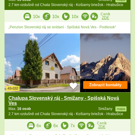
2.7 km vzdušně od Chata Slovenský ráj - Košiarny briežok - Hrabušice
Ceník
10x
10x
10x
ZDE
„Penzion Slovenský ráj se snídaní - Spišská Nová Ves - Podlesok“
Zobrazit kontakty
4S-032
Chalupa Slovenský ráj - Smižany - Spišská Nová
Ves
Max.
16 osob
Smižany
mapa
2.7 km vzdušně od Chata Slovenský ráj - Košiarny briežok - Hrabušice
Ceník
6x
6x
7x
ZDE