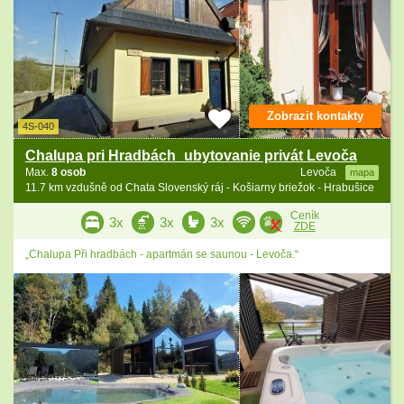
Zobrazit kontakty
4S-040
Chalupa pri Hradbách_ubytovanie privát Levoča
Max.
8 osob
Levoča
mapa
11.7 km vzdušně od Chata Slovenský ráj - Košiarny briežok - Hrabušice
Ceník
3x
3x
3x
ZDE
„Chalupa Při hradbách - apartmán se saunou - Levoča.“