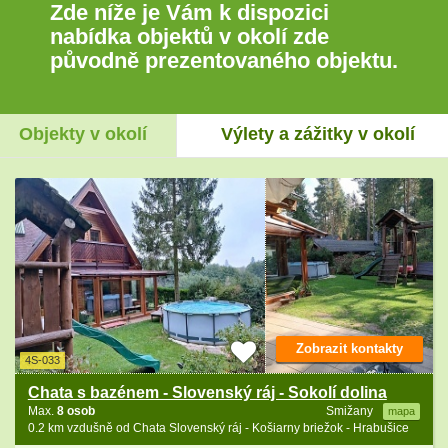
Zde níže je Vám k dispozici
nabídka objektů v okolí zde
původně prezentovaného objektu.
Objekty v okolí
Výlety a zážitky v okolí
Zobrazit kontakty
4S-033
Chata s bazénem - Slovenský ráj - Sokolí dolina
Max.
8 osob
Smižany
mapa
0.2 km vzdušně od Chata Slovenský ráj - Košiarny briežok - Hrabušice