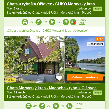
Chata u rybníka Olšovec - CHKO Moravský kras
Max.
7 osob
Jedovnice
mapa
8.1 km vzdušně od Chata v údolí Říčka - Moravský kras - Proseč
Ceník
2x
1x
1x
ZDE
„Chata u rybníka Olšovec - CHKO Moravský kras - Jedovnice“
9.6
1 hodnocení
Zobrazit kontakty
1M-142
Chata Moravský kras - Macocha - rybník Olšovec
Max.
12 osob
Jedovnice
mapa
8.2 km vzdušně od Chata v údolí Říčka - Moravský kras - Proseč
Ceník
4x
2x
2x
ZDE