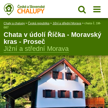
Chaty a chalupy
>
Česká republika
>
Jižní a střední Morava
>
chata č. 1M-
087
Chata v údolí Říčka - Moravský
kras - Proseč
Jižní a střední Morava