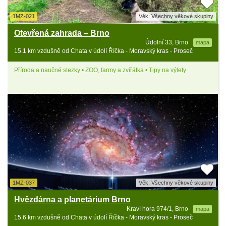
1MZ-021
Věk: Všechny věkové skupiny
Otevřená zahrada – Brno
Údolní 33, Brno
mapa
15.1 km vzdušně od Chata v údolí Říčka - Moravský kras - Proseč
Příroda a naučné stezky • ZOO, farmy a zvířátka • Tipy na výlety
1MZ-037
Věk: Všechny věkové skupiny
Hvězdárna a planetárium Brno
Kraví hora 974/1, Brno
mapa
15.6 km vzdušně od Chata v údolí Říčka - Moravský kras - Proseč