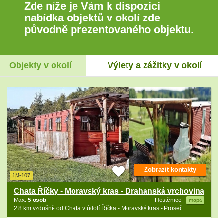
Zde níže je Vám k dispozici
nabídka objektů v okolí zde
původně prezentovaného objektu.
Objekty v okolí
Výlety a zážitky v okolí
Zobrazit kontakty
1M-107
Chata Říčky - Moravský kras - Drahanská vrchovina
Max.
5 osob
Hostěnice
mapa
2.8 km vzdušně od Chata v údolí Říčka - Moravský kras - Proseč