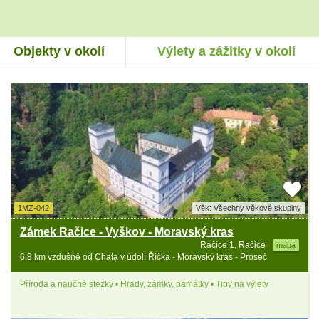
Objekty v okolí
Výlety a zážitky v okolí
1MZ-042
Věk: Všechny věkové skupiny
Zámek Račice - Vyškov - Moravský kras
Račice 1, Račice
mapa
6.8 km vzdušně od Chata v údolí Říčka - Moravský kras - Proseč
Příroda a naučné stezky • Hrady, zámky, památky • Tipy na výlety