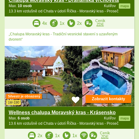
Chalupa Moravský kras - Drahanská vrchovina
Max.
10 osob
Kulířov
mapa
13.3 km vzdušně od Chata v údolí Říčka - Moravský kras - Proseč
Ceník
4x
1x
2x
ZDE
„Chalupa Moravský kras - Tradiční vesnické stavení s uzavřeným
dvorem“
Silvestr je obsazený
Zobrazit kontakty
1M-190
Wellness chalupa Moravský kras - Krásensko
Max.
6 osob
Kulířov
mapa
13.6 km vzdušně od Chata v údolí Říčka - Moravský kras - Proseč
Ceník
2x
1x
1x
ZDE