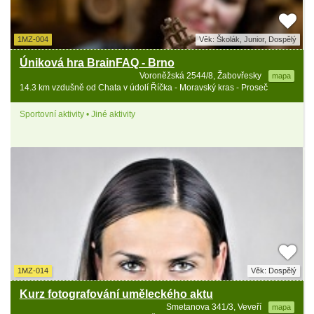
1MZ-004
Věk: Školák, Junior, Dospělý
Úniková hra BrainFAQ - Brno
Voroněžská 2544/8, Žabovřesky
mapa
14.3 km vzdušně od Chata v údolí Říčka - Moravský kras - Proseč
Sportovní aktivity • Jiné aktivity
1MZ-014
Věk: Dospělý
Kurz fotografování uměleckého aktu
Smetanova 341/3, Veveří
mapa