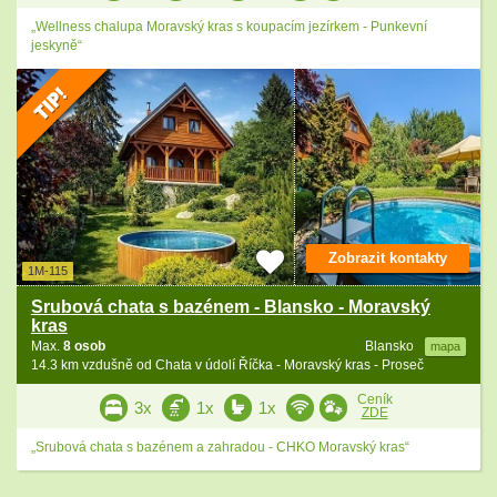
„Wellness chalupa Moravský kras s koupacím jezírkem - Punkevní
jeskyně“
Zobrazit kontakty
1M-115
Srubová chata s bazénem - Blansko - Moravský
kras
Max.
8 osob
Blansko
mapa
14.3 km vzdušně od Chata v údolí Říčka - Moravský kras - Proseč
Ceník
3x
1x
1x
ZDE
„Srubová chata s bazénem a zahradou - CHKO Moravský kras“