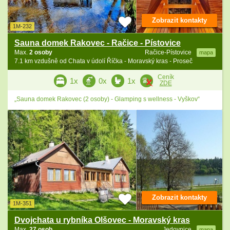
Zobrazit kontakty
1M-232
Sauna domek Rakovec - Račice - Pístovice
Max.
2 osoby
Račice-Pístovice
mapa
7.1 km vzdušně od Chata v údolí Říčka - Moravský kras - Proseč
Ceník
1x
0x
1x
ZDE
„Sauna domek Rakovec (2 osoby) - Glamping s wellness - Vyškov“
Zobrazit kontakty
1M-351
Dvojchata u rybníka Olšovec - Moravský kras
Max.
27 osob
Jedovnice
mapa