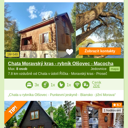
Zobrazit kontakty
1M-549
Chata Moravský kras - rybník Olšovec - Macocha
Max.
8 osob
Jedovnice
mapa
7.8 km vzdušně od Chata v údolí Říčka - Moravský kras - Proseč
Ceník
3x
1x
1x
ZDE
„Chata u rybníka Olšovec - Punkevní jeskyně - Blansko - jižní Morava“
8.7
1 hodnocení