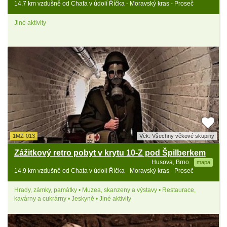
14.7 km vzdušně od Chata v údolí Říčka - Moravský kras - Proseč
Jiné aktivity
1MZ-013
Věk: Všechny věkové skupiny
Zážitkový retro pobyt v krytu 10-Z pod Špilberkem
Husova, Brno
mapa
14.9 km vzdušně od Chata v údolí Říčka - Moravský kras - Proseč
Hrady, zámky, památky • Muzea, skanzeny a výstavy • Restaurace,
kavárny a cukrárny • Jeskyně • Jiné aktivity