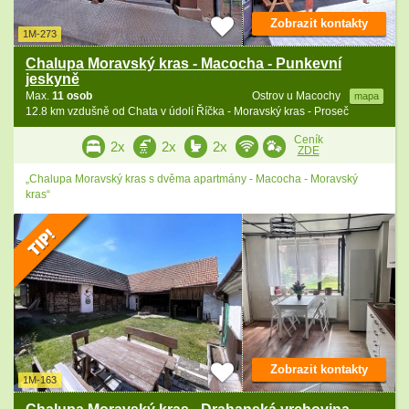
Zobrazit kontakty
1M-273
Chalupa Moravský kras - Macocha - Punkevní
jeskyně
Max.
11 osob
Ostrov u Macochy
mapa
12.8 km vzdušně od Chata v údolí Říčka - Moravský kras - Proseč
Ceník
2x
2x
2x
ZDE
„Chalupa Moravský kras s dvěma apartmány - Macocha - Moravský
kras“
Zobrazit kontakty
1M-163