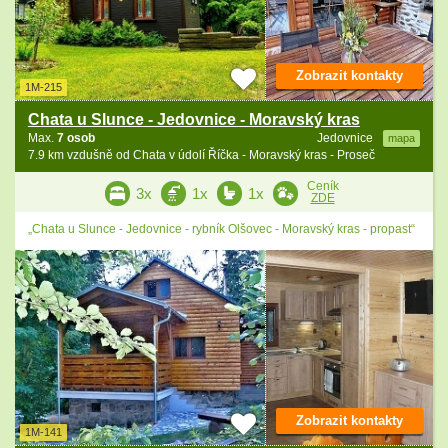
Zobrazit kontakty
1M-215
Chata u Slunce - Jedovnice - Moravský kras
Max.
7 osob
Jedovnice
mapa
7.9 km vzdušně od Chata v údolí Říčka - Moravský kras - Proseč
Ceník
3x
1x
1x
ZDE
„Chata u Slunce - Jedovnice - rybník Olšovec - Moravský kras - propast“
Zobrazit kontakty
1M-141