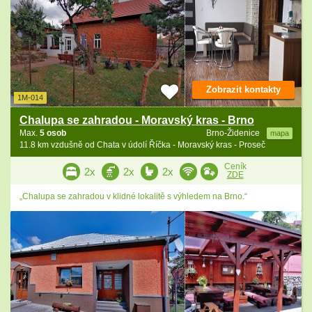
Zobrazit kontakty
1M-014
Chalupa se zahradou - Moravský kras - Brno
Max.
5 osob
Brno-Židenice
mapa
11.8 km vzdušně od Chata v údolí Říčka - Moravský kras - Proseč
Ceník
2x
2x
2x
ZDE
„Chalupa se zahradou v klidné lokalitě s výhledem na Brno.“