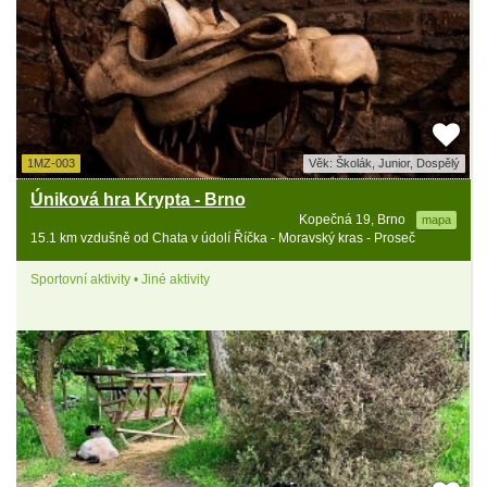
1MZ-003
Věk: Školák, Junior, Dospělý
Úniková hra Krypta - Brno
Kopečná 19, Brno
mapa
15.1 km vzdušně od Chata v údolí Říčka - Moravský kras - Proseč
Sportovní aktivity • Jiné aktivity