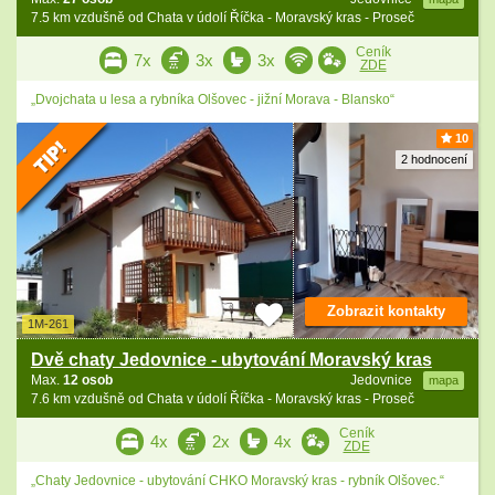
7.5 km vzdušně od Chata v údolí Říčka - Moravský kras - Proseč
Ceník
7x
3x
3x
ZDE
„Dvojchata u lesa a rybníka Olšovec - jižní Morava - Blansko“
10
2 hodnocení
Zobrazit kontakty
1M-261
Dvě chaty Jedovnice - ubytování Moravský kras
Max.
12 osob
Jedovnice
mapa
7.6 km vzdušně od Chata v údolí Říčka - Moravský kras - Proseč
Ceník
4x
2x
4x
ZDE
„Chaty Jedovnice - ubytování CHKO Moravský kras - rybník Olšovec.“