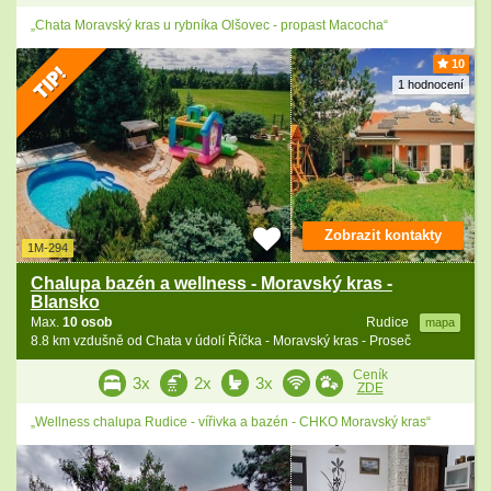
„Chata Moravský kras u rybníka Olšovec - propast Macocha“
10
1 hodnocení
Zobrazit kontakty
1M-294
Chalupa bazén a wellness - Moravský kras -
Blansko
Max.
10 osob
Rudice
mapa
8.8 km vzdušně od Chata v údolí Říčka - Moravský kras - Proseč
Ceník
3x
2x
3x
ZDE
„Wellness chalupa Rudice - vířivka a bazén - CHKO Moravský kras“