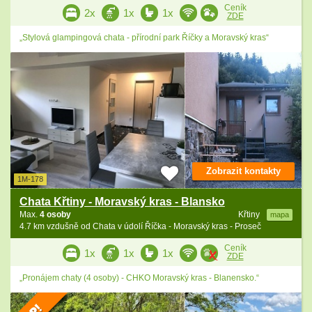
Ceník
2x
1x
1x
ZDE
„Stylová glampingová chata - přírodní park Říčky a Moravský kras“
Zobrazit kontakty
1M-178
Chata Křtiny - Moravský kras - Blansko
Max.
4 osoby
Křtiny
mapa
4.7 km vzdušně od Chata v údolí Říčka - Moravský kras - Proseč
Ceník
1x
1x
1x
ZDE
„Pronájem chaty (4 osoby) - CHKO Moravský kras - Blanensko.“