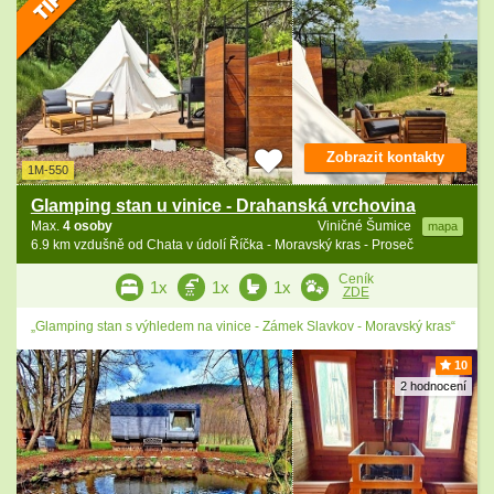
Zobrazit kontakty
1M-550
Glamping stan u vinice - Drahanská vrchovina
Max.
4 osoby
Viničné Šumice
mapa
6.9 km vzdušně od Chata v údolí Říčka - Moravský kras - Proseč
Ceník
1x
1x
1x
ZDE
„Glamping stan s výhledem na vinice - Zámek Slavkov - Moravský kras“
10
2 hodnocení