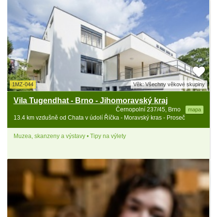
1MZ-044
Věk: Všechny věkové skupiny
Vila Tugendhat - Brno - Jihomoravský kraj
Černopolní 237/45, Brno
mapa
13.4 km vzdušně od Chata v údolí Říčka - Moravský kras - Proseč
Muzea, skanzeny a výstavy • Tipy na výlety