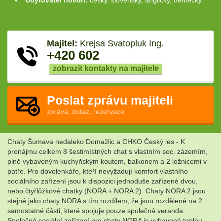
Ubytovatel hovoří:
česky, slovensky, anglicky, německy
Majitel:
Krejsa Svatopluk Ing.
+420 602
zobrazit kontakty na majitele
Poslat zprávu majiteli
zpráva, dotaz, rezervace
Chaty Šumava nedaleko Domažlic a CHKO Český les - K
pronájmu celkem 8 šestimístných chat s vlastním soc. zázemím,
plně vybaveným kuchyňským koutem, balkonem a 2 ložnicemi v
patře. Pro dovolenkáře, kteří nevyžadují komfort vlastního
sociálního zařízení jsou k dispozici jednoduše zařízené dvou,
nebo čtyřlůžkové chatky (NORA + NORA 2). Chaty NORA 2 jsou
stejné jako chaty NORA s tím rozdílem, že jsou rozdělené na 2
samostatné části, které spojuje pouze společná veranda.
Společné sociální zařízení pro chaty NORA je vybavené teplou