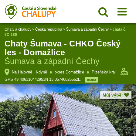
Chaty a chalupy
>
Česká republika
>
Šumava a západní Čechy
>
chata č.
3C-186
Chaty Šumava - CHKO Český
les - Domažlice
Šumava a západní Čechy
Na Hájovně ,
Kdyně
okres
Domažlice
Plzeňský kraj
GPS 49.406310442953N 13.05746826562E
mapa
Můj výběr