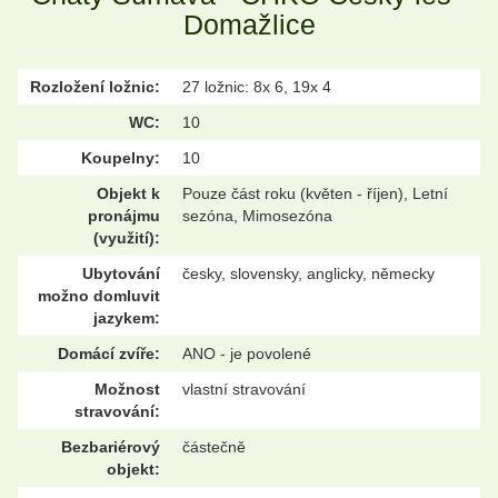
Domažlice
Rozložení ložnic:
27 ložnic: 8x 6, 19x 4
WC:
10
Koupelny:
10
Objekt k
Pouze část roku (květen - říjen), Letní
pronájmu
sezóna, Mimosezóna
(využití):
Ubytování
česky, slovensky, anglicky, německy
možno domluvit
jazykem:
Domácí zvíře:
ANO - je povolené
Možnost
vlastní stravování
stravování:
Bezbariérový
částečně
objekt: