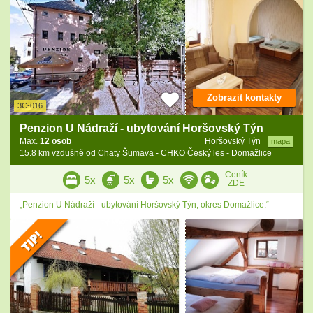
Zobrazit kontakty
3C-016
Penzion U Nádraží - ubytování Horšovský Týn
Max.
12 osob
Horšovský Týn
mapa
15.8 km vzdušně od Chaty Šumava - CHKO Český les - Domažlice
Ceník
5x
5x
5x
ZDE
„Penzion U Nádraží - ubytování Horšovský Týn, okres Domažlice.“