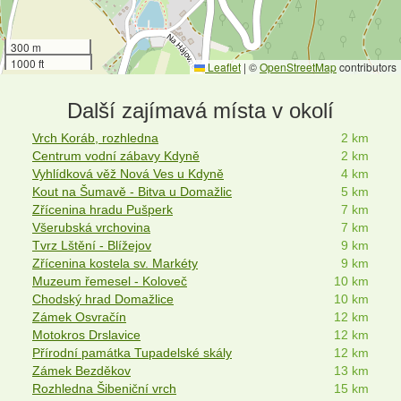
300 m
1000 ft
Leaflet
|
©
OpenStreetMap
contributors
Další zajímavá místa v okolí
Vrch Koráb, rozhledna
2 km
Centrum vodní zábavy Kdyně
2 km
Vyhlídková věž Nová Ves u Kdyně
4 km
Kout na Šumavě - Bitva u Domažlic
5 km
Zřícenina hradu Pušperk
7 km
Všerubská vrchovina
7 km
Tvrz Lštění - Blížejov
9 km
Zřícenina kostela sv. Markéty
9 km
Muzeum řemesel - Koloveč
10 km
Chodský hrad Domažlice
10 km
Zámek Osvračín
12 km
Motokros Drslavice
12 km
Přírodní památka Tupadelské skály
12 km
Zámek Bezděkov
13 km
Rozhledna Šibeniční vrch
15 km