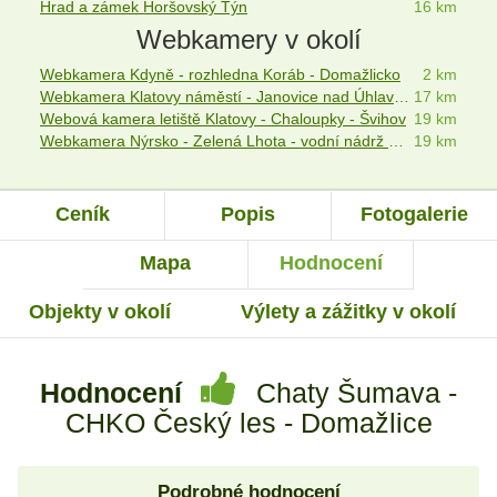
Hrad a zámek Horšovský Týn
16 km
Webkamery v okolí
Webkamera Kdyně - rozhledna Koráb - Domažlicko
2 km
Webkamera Klatovy náměstí - Janovice nad Úhlavou - Nýrsko
17 km
Webová kamera letiště Klatovy - Chaloupky - Švihov
19 km
Webkamera Nýrsko - Zelená Lhota - vodní nádrž Nýrsko - CHKO Šumava
19 km
Ceník
Popis
Fotogalerie
Mapa
Hodnocení
Objekty v okolí
Výlety a zážitky v okolí
Hodnocení
Chaty Šumava -
CHKO Český les - Domažlice
Podrobné hodnocení