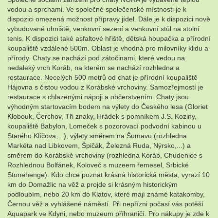
vodou a sprchami. Ve společné společenské místnosti je k
dispozici omezená možnost přípravy jídel. Dále je k dispozici nově
vybudované ohniště, venkovní sezení a venkovní stůl na stolní
tenis. K dispozici také asfaltové hřiště, dětská houpačka a přírodní
koupaliště vzdálené 500m. Oblast je vhodná pro milovníky klidu a
přírody. Chaty se nachází pod zátočinami, které vedou na
nedaleký vrch Koráb, na kterém se nachází rozhledna a
restaurace. Necelých 500 metrů od chat je přírodní koupaliště
Hájovna s čistou vodou z Korábské vrchoviny. Samozřejmostí je
restaurace s chlazenými nápoji a občerstvením. Chaty jsou
výhodným startovacím bodem na výlety do Českého lesa (Gloriet
Klobouk, Čerchov, Tři znaky, Hrádek s pomníkem J.S. Koziny,
koupaliště Babylon, Lomeček s pozorovací podvodní kabinou u
Starého Klíčova,...), výlety směrem na Šumavu (rozhledna
Markéta nad Libkovem, Špičák, Železná Ruda, Nýrsko,...) a
směrem do Korábské vrchoviny (rozhledna Koráb, Chudenice s
Rozhlednou Bolfánek, Koloveč s muzeem řemesel, Srbické
Stonehenge). Kdo chce poznat krásná historická města, vyrazí 10
km do Domažlic na věž a projde si krásným historickým
podloubím, nebo 20 km do Klatov, které mají známé katakomby,
Černou věž a vyhlášené náměstí. Při nepřízni počasí vás potěší
Aquapark ve Kdyni, nebo muzeum příhraničí. Pro nákupy je zde k