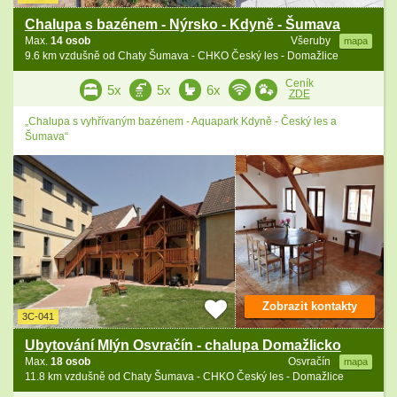
Chalupa s bazénem - Nýrsko - Kdyně - Šumava
Max.
14 osob
Všeruby
mapa
9.6 km vzdušně od Chaty Šumava - CHKO Český les - Domažlice
Ceník
5x
5x
6x
ZDE
„Chalupa s vyhřívaným bazénem - Aquapark Kdyně - Český les a
Šumava“
Zobrazit kontakty
3C-041
Ubytování Mlýn Osvračín - chalupa Domažlicko
Max.
18 osob
Osvračín
mapa
11.8 km vzdušně od Chaty Šumava - CHKO Český les - Domažlice