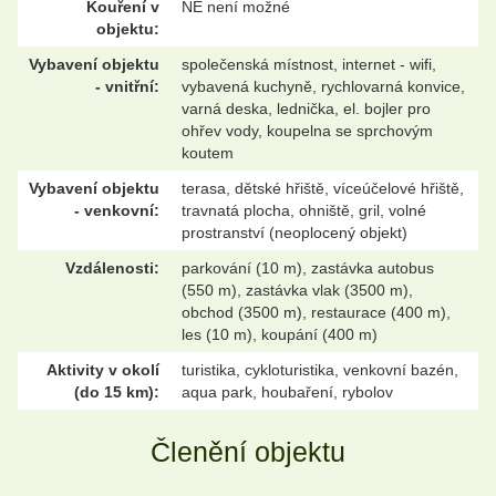
Kouření v
NE není možné
objektu:
Vybavení objektu
společenská místnost, internet - wifi,
- vnitřní:
vybavená kuchyně, rychlovarná konvice,
varná deska, lednička, el. bojler pro
ohřev vody, koupelna se sprchovým
koutem
Vybavení objektu
terasa, dětské hřiště, víceúčelové hřiště,
- venkovní:
travnatá plocha, ohniště, gril, volné
prostranství (neoplocený objekt)
Vzdálenosti:
parkování (10 m), zastávka autobus
(550 m), zastávka vlak (3500 m),
obchod (3500 m), restaurace (400 m),
les (10 m), koupání (400 m)
Aktivity v okolí
turistika, cykloturistika, venkovní bazén,
(do 15 km):
aqua park, houbaření, rybolov
Členění objektu