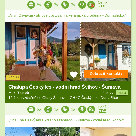
Ceník
5x
3x
3x
ZDE
„Mlýn Osvračín - stylové ubytování a keramická prodejna - Domažlicko.“
Zobrazit kontakty
3C-180
Chalupa Český les - vodní hrad Švihov - Šumava
Max.
7 osob
Ježovy
mapa
15.6 km vzdušně od Chaty Šumava - CHKO Český les - Domažlice
Ceník
2x
1x
1x
ZDE
„Chalupa Český les s krásnou zahradou - Klatovy - vodní hrad Švihov“