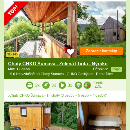
Zobrazit kontakty
3C-145
Chaty CHKO Šumava - Zelená Lhota - Nýrsko
Max.
12 osob
Děpoltice
mapa
19.6 km vzdušně od Chaty Šumava - CHKO Český les - Domažlice
Ceník
3x
3x
3x
ZDE
„Chaty CHKO Šumava - Tři chaty (3 osoby + 5 osob + 4 osoby)“