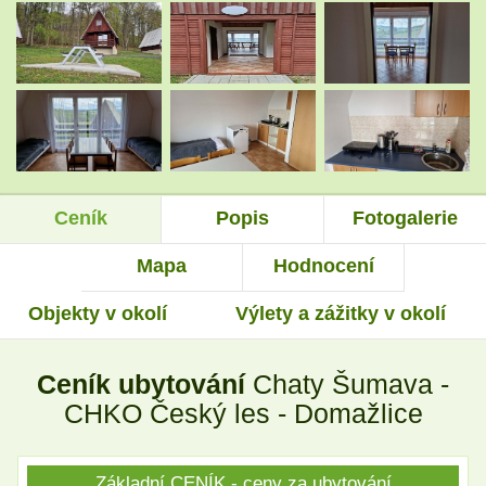
.
.
.
.
Ceník
Popis
Fotogalerie
.
.
Mapa
Hodnocení
Objekty v okolí
Výlety a zážitky v okolí
.
.
Ceník ubytování
Chaty Šumava -
.
.
CHKO Český les - Domažlice
Základní CENÍK - ceny za ubytování
.
.