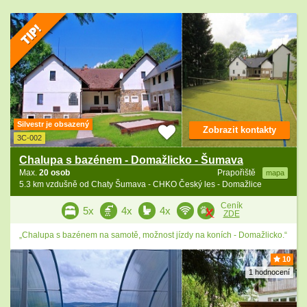
Silvestr je obsazený
Zobrazit kontakty
3C-002
Chalupa s bazénem - Domažlicko - Šumava
Max.
20 osob
Prapořiště
mapa
5.3 km vzdušně od Chaty Šumava - CHKO Český les - Domažlice
Ceník
5x
4x
4x
ZDE
„Chalupa s bazénem na samotě, možnost jízdy na koních - Domažlicko.“
10
1 hodnocení