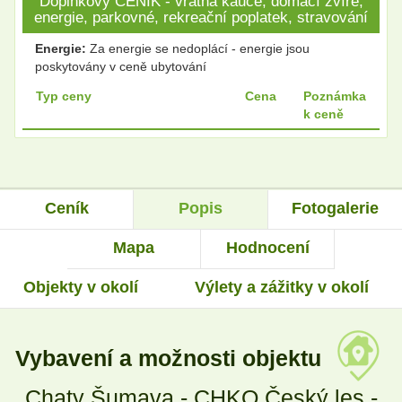
Doplňkový CENÍK - vratná kauce, domácí zvíře,
energie, parkovné, rekreační poplatek, stravování
Energie:
Za energie se nedoplácí - energie jsou
poskytovány v ceně ubytování
Typ ceny
Cena
Poznámka
k ceně
Ceník
Popis
Fotogalerie
Mapa
Hodnocení
Objekty v okolí
Výlety a zážitky v okolí
Vybavení a možnosti objektu
Chaty Šumava - CHKO Český les -