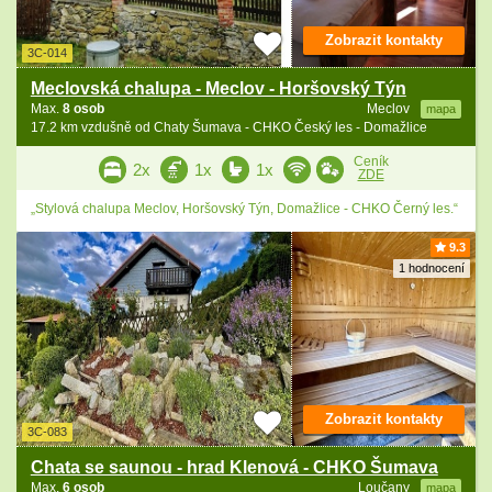
Zobrazit kontakty
3C-014
Meclovská chalupa - Meclov - Horšovský Týn
Max.
8 osob
Meclov
mapa
17.2 km vzdušně od Chaty Šumava - CHKO Český les - Domažlice
Ceník
2x
1x
1x
ZDE
„Stylová chalupa Meclov, Horšovský Týn, Domažlice - CHKO Černý les.“
9.3
1 hodnocení
Zobrazit kontakty
3C-083
Chata se saunou - hrad Klenová - CHKO Šumava
Max.
6 osob
Loučany
mapa