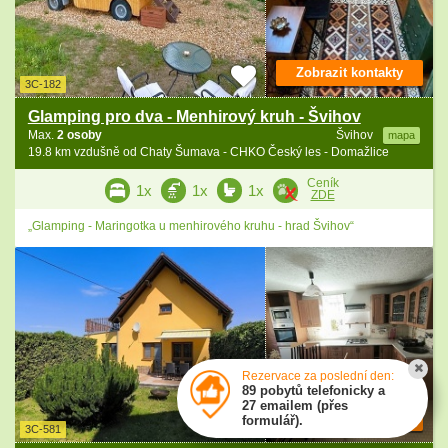
Zobrazit kontakty
3C-182
Glamping pro dva - Menhirový kruh - Švihov
Max.
2 osoby
Švihov
mapa
19.8 km vzdušně od Chaty Šumava - CHKO Český les - Domažlice
Ceník
1x
1x
1x
ZDE
„Glamping - Maringotka u menhirového kruhu - hrad Švihov“
Rezervace za poslední den:
89 pobytů telefonicky a
27 emailem (přes
Zobrazit kontakty
formulář).
3C-581