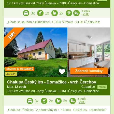
17.7 km vzdušně od Chaty Šumava - CHKO Český les - Domažlice
Ceník
3x
1x
2x
ZDE
„Chata se saunou a klimatizací - CHKO Šumava - CHKO Český les“
Silvestr je obsazený
Zobrazit kontakty
3C-134
Chalupa Český les - Domažlice - vrch Čerchov
Max.
12 osob
Capartice
mapa
19.5 km vzdušně od Chaty Šumava - CHKO Český les - Domažlice
Ceník
3x
2x
3x
ZDE
„Chalupa Třináctka - 2 apartmány (5 + 7 osob) - Český les - Domažlicko“