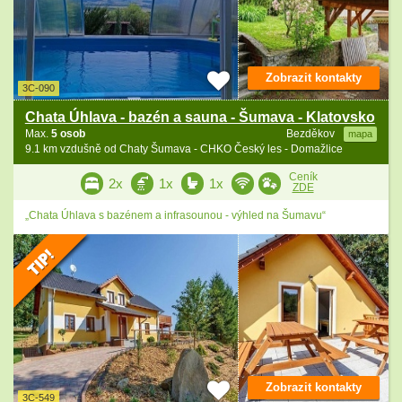
Zobrazit kontakty
3C-090
Chata Úhlava - bazén a sauna - Šumava - Klatovsko
Max.
5 osob
Bezděkov
mapa
9.1 km vzdušně od Chaty Šumava - CHKO Český les - Domažlice
Ceník
2x
1x
1x
ZDE
„Chata Úhlava s bazénem a infrasounou - výhled na Šumavu“
Zobrazit kontakty
3C-549