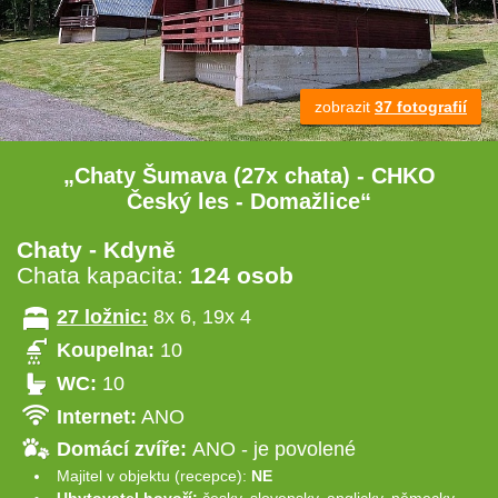
zobrazit
37 fotografií
„Chaty Šumava (27x chata) - CHKO
Český les - Domažlice“
Chaty - Kdyně
Chata kapacita:
124 osob
27 ložnic:
8x 6, 19x 4
Koupelna:
10
WC:
10
Internet:
ANO
Domácí zvíře:
ANO - je povolené
Majitel v objektu (recepce):
NE