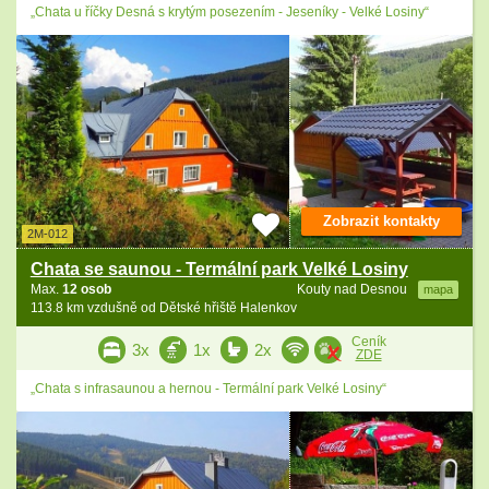
„Chata u říčky Desná s krytým posezením - Jeseníky - Velké Losiny“
Zobrazit kontakty
2M-012
Chata se saunou - Termální park Velké Losiny
Max.
12 osob
Kouty nad Desnou
mapa
113.8 km vzdušně od Dětské hřiště Halenkov
Ceník
3x
1x
2x
ZDE
„Chata s infrasaunou a hernou - Termální park Velké Losiny“