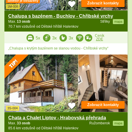
Silvestr je obsazený
Zobrazit kontakty
1M-008
Chalupa s bazénem - Buchlov - Chřibské vrchy
Max.
13 osob
Střílky
mapa
70.7 km vzdušně od Dětské hřiště Halenkov
Ceník
5x
3x
3x
ZDE
„Chalupa s krytým bazénem se slanou vodou - Chřibské vrchy“
Zobrazit kontakty
3S-004
Chata a Chalet Liptov - Hrabovská přehrada
Max.
33 osob
Ružomberok
mapa
85.6 km vzdušně od Dětské hřiště Halenkov