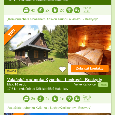
16.6 km vzdušně od Dětské hřiště Halenkov
Ceník
4x
2x
2x
ZDE
„Komforní chata s bazénem, finskou saunou a vířivkou - Beskydy“
Zobrazit kontakty
3M-004
Valašská roubenka Kyčerka - Leskové - Beskydy
Max.
10 osob
Velké Karlovice
mapa
17.6 km vzdušně od Dětské hřiště Halenkov
Ceník
3x
2x
1x
ZDE
„Valašská roubenka Kyčerka s kachlovými kamny - Beskydy“