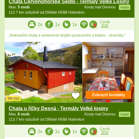
Chata Červenohorské Sedlo - Termály Velké Losiny
Max.
5 osob
Kouty nad Desnou
mapa
113.7 km vzdušně od Dětské hřiště Halenkov
Ceník
2x
1x
1x
ZDE
„Rekreační chata s venkovním krytým posezením a krbem - Jeseníky.“
Zobrazit kontakty
2M-016
Chata u říčky Desná - Termály Velké losiny
Max.
8 osob
Kouty nad Desnou
mapa
113.7 km vzdušně od Dětské hřiště Halenkov
Ceník
2x
1x
1x
ZDE