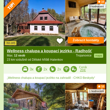
10
3 hodnocení
Zobrazit kontakty
3M-005
Wellness chalupa a koupací jezírko - Radhošť
Max.
12 osob
Trojanovice
mapa
23 km vzdušně od Dětské hřiště Halenkov
Ceník
3x
2x
2x
ZDE
„Wellness chalupa a koupací jezírko na zahradě - CHKO Beskydy“
10
1 hodnocení