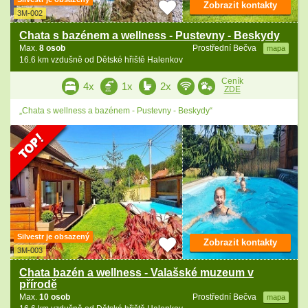
Zobrazit kontakty
3M-002
Chata s bazénem a wellness - Pustevny - Beskydy
Max.
8 osob
Prostřední Bečva
mapa
16.6 km vzdušně od Dětské hřiště Halenkov
Ceník
4x
1x
2x
ZDE
„Chata s wellness a bazénem - Pustevny - Beskydy“
Silvestr je obsazený
Zobrazit kontakty
3M-003
Chata bazén a wellness - Valašské muzeum v
přírodě
Max.
10 osob
Prostřední Bečva
mapa