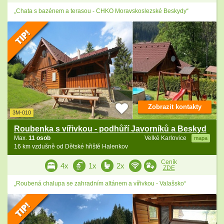
„Chata s bazénem a terasou - CHKO Moravskoslezské Beskydy“
Zobrazit kontakty
3M-010
Roubenka s vířivkou - podhůří Javorníků a Beskyd
Max.
11 osob
Velké Karlovice
mapa
16 km vzdušně od Dětské hřiště Halenkov
Ceník
4x
1x
2x
ZDE
„Roubená chalupa se zahradním altánem a vířivkou - Valašsko“