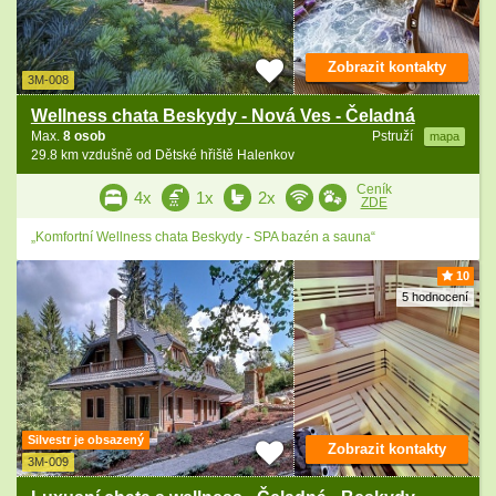
Zobrazit kontakty
3M-008
Wellness chata Beskydy - Nová Ves - Čeladná
Max.
8 osob
Pstruží
mapa
29.8 km vzdušně od Dětské hřiště Halenkov
Ceník
4x
1x
2x
ZDE
„Komfortní Wellness chata Beskydy - SPA bazén a sauna“
10
5 hodnocení
Silvestr je obsazený
Zobrazit kontakty
3M-009