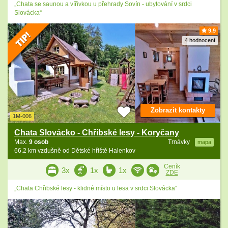
„Chata se saunou a vířivkou u přehrady Sovín - ubytování v srdci
Slovácka“
9.9
4 hodnocení
Zobrazit kontakty
1M-006
Chata Slovácko - Chřibské lesy - Koryčany
Max.
9 osob
Trnávky
mapa
66.2 km vzdušně od Dětské hřiště Halenkov
Ceník
3x
1x
1x
ZDE
„Chata Chřibské lesy - klidné místo u lesa v srdci Slovácka“