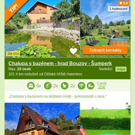
9.6
1 hodnocení
Zobrazit kontakty
2M-004
Chalupa s bazénem - hrad Bouzov - Šumperk
Max.
20 osob
Nedvězí
mapa
101.4 km vzdušně od Dětské hřiště Halenkov
Ceník
6x
2x
2x
ZDE
„Chalupa s bazénem na klidném místě - polosamotě u lesa.“