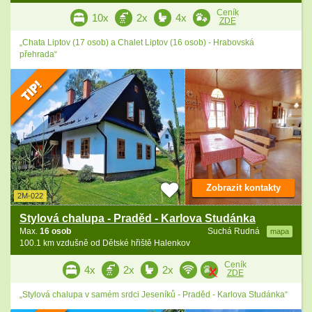
Ceník
10x
2x
4x
ZDE
„Chata Liptov (17 osob) a Chalet Liptov (16 osob) - Hrabovská
přehrada“
Zobrazit kontakty
2M-022
Stylová chalupa - Praděd - Karlova Studánka
Max.
16 osob
Suchá Rudná
mapa
100.1 km vzdušně od Dětské hřiště Halenkov
Ceník
4x
2x
2x
ZDE
„Stylová chalupa v samém srdci Jeseníků - Praděd - Karlova Studánka“