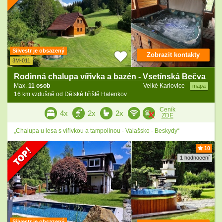
Silvestr je obsazený
Zobrazit kontakty
3M-011
Rodinná chalupa vířivka a bazén - Vsetínská Bečva
Max.
11 osob
Velké Karlovice
mapa
16 km vzdušně od Dětské hřiště Halenkov
Ceník
4x
2x
2x
ZDE
„Chalupa u lesa s vířivkou a tampolínou - Valašsko - Beskydy“
10
1 hodnocení
Silvestr je obsazený