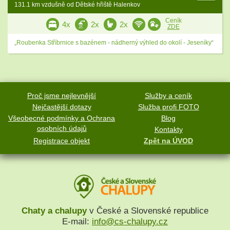
131.1 km vzdušně od Dětské hřiště Halenkov
Ceník
4x
2x
2x
ZDE
„Roubenka Stříbrnice s bazénem - nádherný výhled do okolí - Jeseníky“
Proč jsme nejlevnější
Služby a ceník
Nejčastější dotazy
Služba profi FOTO
Všeobecné podmínky a Ochrana
Blog
osobních údajů
Kontakty
Registrace objekt
Zpět na ÚVOD
Chaty a chalupy
v České a Slovenské republice
E-mail:
info@cs-chalupy.cz