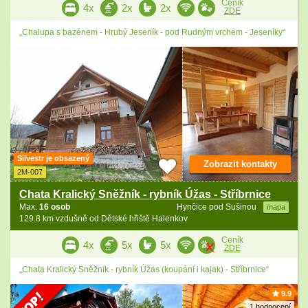
Ceník
4x
2x
2x
ZDE
„Chalupa s bazénem - Hrubý Jeseník - pod Rudným vrchem - Jeseníky“
Silvestr je obsazený
Zobrazit kontakty
2M-007
Chata Kralický Sněžník - rybník Úžas - Stříbrnice
Max.
16 osob
Hynčice pod Sušinou
mapa
129.8 km vzdušně od Dětské hřiště Halenkov
Ceník
4x
5x
5x
ZDE
„Chata Kralický Sněžník - rybník Úžas (koupání i kajak) - Stříbrnice“
9.9
1 hodnocení