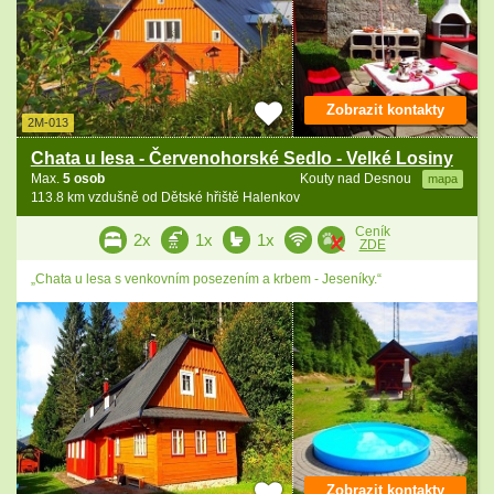
Zobrazit kontakty
2M-013
Chata u lesa - Červenohorské Sedlo - Velké Losiny
Max.
5 osob
Kouty nad Desnou
mapa
113.8 km vzdušně od Dětské hřiště Halenkov
Ceník
2x
1x
1x
ZDE
„Chata u lesa s venkovním posezením a krbem - Jeseníky.“
Zobrazit kontakty