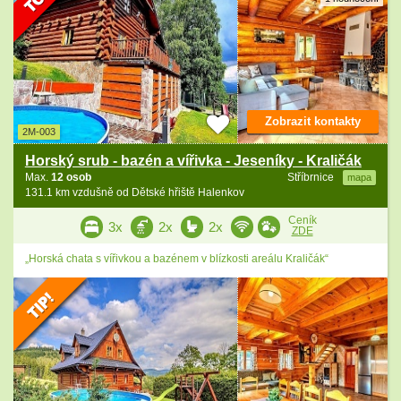
Zobrazit kontakty
2M-003
Horský srub - bazén a vířivka - Jeseníky - Kraličák
Max.
12 osob
Stříbrnice
mapa
131.1 km vzdušně od Dětské hřiště Halenkov
Ceník
3x
2x
2x
ZDE
„Horská chata s vířivkou a bazénem v blízkosti areálu Kraličák“