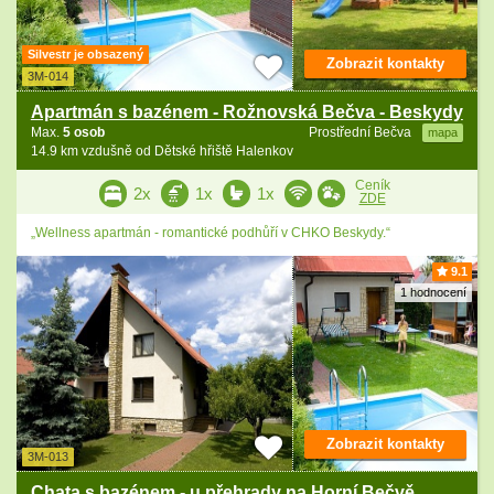
Silvestr je obsazený
Zobrazit kontakty
3M-014
Apartmán s bazénem - Rožnovská Bečva - Beskydy
Max.
5 osob
Prostřední Bečva
mapa
14.9 km vzdušně od Dětské hřiště Halenkov
Ceník
2x
1x
1x
ZDE
„Wellness apartmán - romantické podhůří v CHKO Beskydy.“
9.1
1 hodnocení
Zobrazit kontakty
3M-013
Chata s bazénem - u přehrady na Horní Bečvě