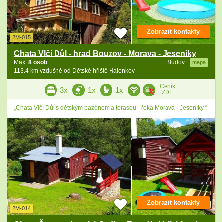
Zobrazit kontakty
2M-015
Chata Vlčí Důl - hrad Bouzov - Morava - Jeseníky
Max.
8 osob
Bludov
mapa
113.4 km vzdušně od Dětské hřiště Halenkov
Ceník
3x
1x
1x
ZDE
„Chata Vlčí Důl s dětským bazénem a terasou - řeka Morava - Jeseníky.“
Zobrazit kontakty
2M-014