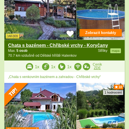
Zobrazit kontakty
1M-009
Chata s bazénem - Chřibské vrchy - Koryčany
Max.
5 osob
Střílky
mapa
70.7 km vzdušně od Dětské hřiště Halenkov
Ceník
1x
1x
1x
ZDE
„Chata s venkovním bazénem a zahradou - Chřibské vrchy“
10
1 hodnocení