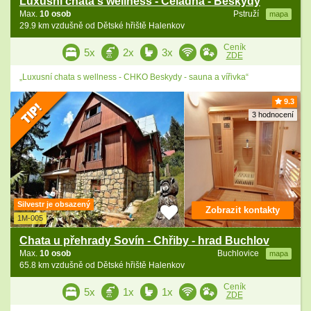
Luxusní chata s wellness - Čeladná - Beskydy
Max.
10 osob
Pstruží
mapa
29.9 km vzdušně od Dětské hřiště Halenkov
Ceník
5x
2x
3x
ZDE
„Luxusní chata s wellness - CHKO Beskydy - sauna a vířivka“
9.3
3 hodnocení
Silvestr je obsazený
Zobrazit kontakty
1M-005
Chata u přehrady Sovín - Chřiby - hrad Buchlov
Max.
10 osob
Buchlovice
mapa
65.8 km vzdušně od Dětské hřiště Halenkov
Ceník
5x
1x
1x
ZDE