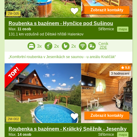
Zobrazit kontakty
2M-005
Roubenka s bazénem - Hynčice pod Sušinou
Max.
11 osob
Stříbrnice
mapa
131.1 km vzdušně od Dětské hřiště Halenkov
Ceník
3x
2x
2x
ZDE
„Komfortní roubenka v Jeseníkách se saunou - u areálu Kraličák“
9.8
3 hodnocení
Zobrazit kontakty
2M-002
Roubenka s bazénem - Králický Sněžník - Jeseníky
Max.
14 osob
Stříbrnice
mapa