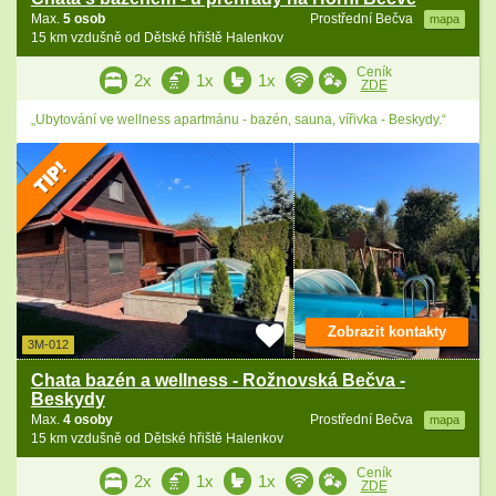
Max.
5 osob
Prostřední Bečva
mapa
15 km vzdušně od Dětské hřiště Halenkov
Ceník
2x
1x
1x
ZDE
„Ubytování ve wellness apartmánu - bazén, sauna, vířivka - Beskydy.“
Zobrazit kontakty
3M-012
Chata bazén a wellness - Rožnovská Bečva -
Beskydy
Max.
4 osoby
Prostřední Bečva
mapa
15 km vzdušně od Dětské hřiště Halenkov
Ceník
2x
1x
1x
ZDE