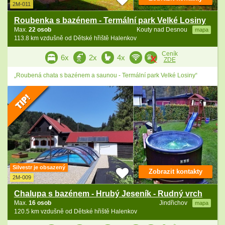
2M-011
Roubenka s bazénem - Termální park Velké Losiny
Max.
22 osob
Kouty nad Desnou
mapa
113.8 km vzdušně od Dětské hřiště Halenkov
Ceník
6x
2x
4x
ZDE
„Roubená chata s bazénem a saunou - Termální park Velké Losiny“
Silvestr je obsazený
Zobrazit kontakty
2M-009
Chalupa s bazénem - Hrubý Jeseník - Rudný vrch
Max.
16 osob
Jindřichov
mapa
120.5 km vzdušně od Dětské hřiště Halenkov