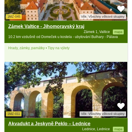
1MZ-045
Věk: Všechny věkové skupiny
Zámek Valtice - Jihomoravský kraj
Zámek 1, Valtice
mapa
10.2 km vzdušně od Domeček u kostela - ubytování Bulhary - Pálava
Hrady, zámky, památky • Tipy na výlety
1MZ-011
Věk: Všechny věkové skupiny
Akvadukt a Jeskyně Peklo – Lednice
Lednice, Lednice
mapa