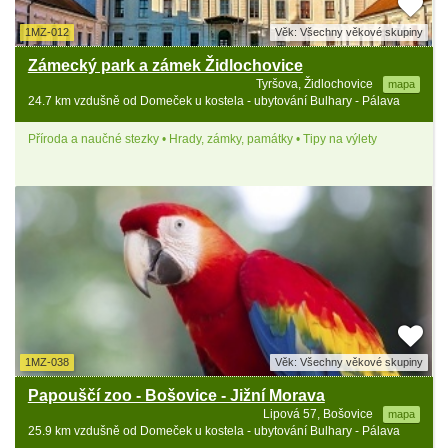
1MZ-012
Věk: Všechny věkové skupiny
Zámecký park a zámek Židlochovice
Tyršova, Židlochovice
mapa
24.7 km vzdušně od Domeček u kostela - ubytování Bulhary - Pálava
Příroda a naučné stezky • Hrady, zámky, památky • Tipy na výlety
1MZ-038
Věk: Všechny věkové skupiny
Papouščí zoo - Bošovice - Jižní Morava
Lipová 57, Bošovice
mapa
25.9 km vzdušně od Domeček u kostela - ubytování Bulhary - Pálava