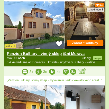
9.3
1 hodnocení
Zobrazit kontakty
1M-074
Penzion Bulhary - vinný sklep jižní Morava
Max.
10 osob
Bulhary
mapa
0.4 km vzdušně od Domeček u kostela - ubytování Bulhary - Pálava
Ceník
3x
3x
4x
ZDE
„Penzion Bulhary +vinný sklep -ubytování u Lednicko-valtického areálu.“