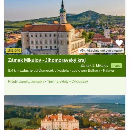
1MZ-040
Věk: Všechny věkové skupiny
Zámek Mikulov - Jihomoravský kraj
Zámek 1, Mikulov
mapa
8.4 km vzdušně od Domeček u kostela - ubytování Bulhary - Pálava
Hrady, zámky, památky • Tipy na výlety • Cyklotrasy