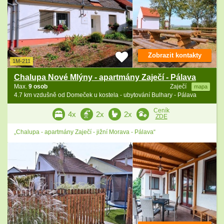
Zobrazit kontakty
1M-211
Chalupa Nové Mlýny - apartmány Zaječí - Pálava
Max.
9 osob
Zaječí
mapa
4.7 km vzdušně od Domeček u kostela - ubytování Bulhary - Pálava
Ceník
4x
2x
2x
ZDE
„Chalupa - apartmány Zaječí - jižní Morava - Pálava“