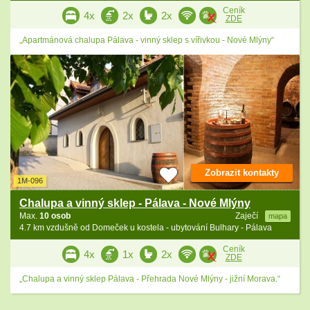
Ceník
4x
2x
2x
ZDE
„Apartmánová chalupa Pálava - vinný sklep s vířivkou - Nové Mlýny“
Zobrazit kontakty
1M-096
Chalupa a vinný sklep - Pálava - Nové Mlýny
Max.
10 osob
Zaječí
mapa
4.7 km vzdušně od Domeček u kostela - ubytování Bulhary - Pálava
Ceník
4x
1x
2x
ZDE
„Chalupa a vinný sklep Pálava - Přehrada Nové Mlýny - jižní Morava.“