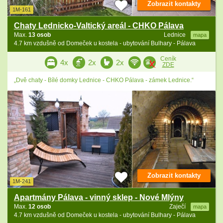
Zobrazit kontakty
1M-161
Chaty Lednicko-Valtický areál - CHKO Pálava
Max.
13 osob
Lednice
mapa
4.7 km vzdušně od Domeček u kostela - ubytování Bulhary - Pálava
Ceník
4x
2x
2x
ZDE
„Dvě chaty - Bílé domky Lednice - CHKO Pálava - zámek Lednice.“
Zobrazit kontakty
1M-241
Apartmány Pálava - vinný sklep - Nové Mlýny
Max.
12 osob
Zaječí
mapa
4.7 km vzdušně od Domeček u kostela - ubytování Bulhary - Pálava