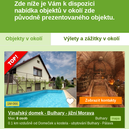
Zde níže je Vám k dispozici
nabídka objektů v okolí zde
původně prezentovaného objektu.
Objekty v okolí
Výlety a zážitky v okolí
Zobrazit kontakty
1M-066
Vinařský domek - Bulhary - jižní Morava
Max.
8 osob
Bulhary
mapa
0.1 km vzdušně od Domeček u kostela - ubytování Bulhary - Pálava