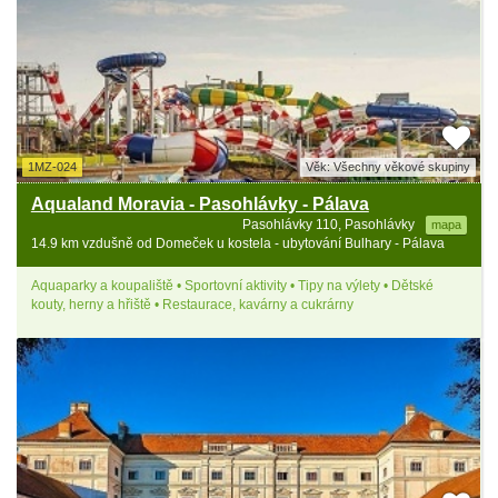
1MZ-024
Věk: Všechny věkové skupiny
Aqualand Moravia - Pasohlávky - Pálava
Pasohlávky 110, Pasohlávky
mapa
14.9 km vzdušně od Domeček u kostela - ubytování Bulhary - Pálava
Aquaparky a koupaliště • Sportovní aktivity • Tipy na výlety • Dětské
kouty, herny a hřiště • Restaurace, kavárny a cukrárny