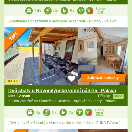
Ceník
14x
8x
8x
ZDE
„Apartmány s posezením a bazénem na zahradě - Bulhary - Pálava“
Zobrazit kontakty
1M-302
Dvě chaty u Novomlýnské vodní nádrže - Pálava
Max.
12 osob
Přítluky
mapa
3.1 km vzdušně od Domeček u kostela - ubytování Bulhary - Pálava
Ceník
4x
2x
2x
ZDE
„Dvě chaty (6 + 6 osob) u Novomlýnské vodní nádrže - CHKO Pálava.“