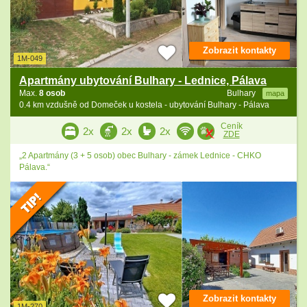
Zobrazit kontakty
1M-049
Apartmány ubytování Bulhary - Lednice, Pálava
Max.
8 osob
Bulhary
mapa
0.4 km vzdušně od Domeček u kostela - ubytování Bulhary - Pálava
Ceník
2x
2x
2x
ZDE
„2 Apartmány (3 + 5 osob) obec Bulhary - zámek Lednice - CHKO
Pálava.“
Zobrazit kontakty
1M-270