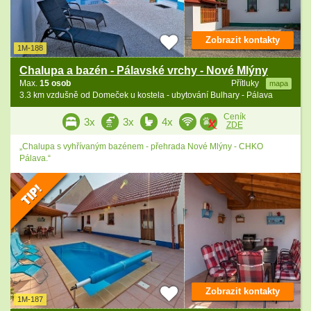
Zobrazit kontakty
1M-188
Chalupa a bazén - Pálavské vrchy - Nové Mlýny
Max.
15 osob
Přítluky
mapa
3.3 km vzdušně od Domeček u kostela - ubytování Bulhary - Pálava
Ceník
3x
3x
4x
ZDE
„Chalupa s vyhřívaným bazénem - přehrada Nové Mlýny - CHKO
Pálava.“
Zobrazit kontakty
1M-187