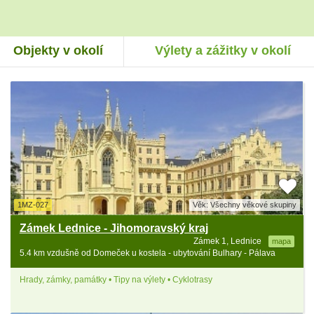
Objekty v okolí
Výlety a zážitky v okolí
1MZ-027
Věk: Všechny věkové skupiny
Zámek Lednice - Jihomoravský kraj
Zámek 1, Lednice
mapa
5.4 km vzdušně od Domeček u kostela - ubytování Bulhary - Pálava
Hrady, zámky, památky • Tipy na výlety • Cyklotrasy