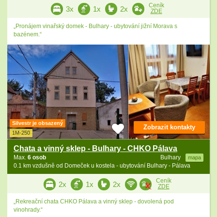
Ceník
3x
1x
2x
ZDE
„Pronájem vinařský domek - Bulhary - ubytování jižní Morava s
bazénem.“
Silvestr je obsazený
Zobrazit kontakty
1M-250
Chata a vinný sklep - Bulhary - CHKO Pálava
Max.
6 osob
Bulhary
mapa
0.1 km vzdušně od Domeček u kostela - ubytování Bulhary - Pálava
Ceník
2x
1x
2x
ZDE
„Rekreační chata CHKO Pálava a vinný sklep - dovolená pod
vinohrady.“