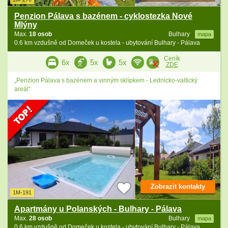
Penzion Pálava s bazénem - cyklostezka Nové
Mlýny
Max.
18 osob
Bulhary
mapa
0.6 km vzdušně od Domeček u kostela - ubytování Bulhary - Pálava
Ceník
6x
5x
5x
ZDE
„Penzion Pálava s bazénem a vinným sklípkem - Lednicko-valtický
areál“
Zobrazit kontakty
1M-191
Apartmány u Polanských - Bulhary - Pálava
Max.
28 osob
Bulhary
mapa
0.6 km vzdušně od Domeček u kostela - ubytování Bulhary - Pálava