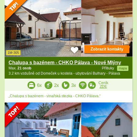
Zobrazit kontakty
1M-305
Chalupa s bazénem - CHKO Pálava - Nové Mlýny
Max.
21 osob
Přítluky
mapa
3.2 km vzdušně od Domeček u kostela - ubytování Bulhary - Pálava
Ceník
6x
2x
3x
ZDE
„Chalupa s bazénem - vinařská stezka - CHKO Pálava.“