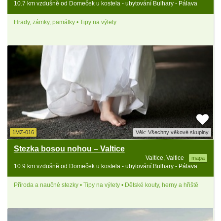
10.7 km vzdušně od Domeček u kostela - ubytování Bulhary - Pálava
Hrady, zámky, památky • Tipy na výlety
1MZ-016
Věk: Všechny věkové skupiny
Stezka bosou nohou – Valtice
Valtice, Valtice
mapa
10.9 km vzdušně od Domeček u kostela - ubytování Bulhary - Pálava
Příroda a naučné stezky • Tipy na výlety • Dětské kouty, herny a hřiště