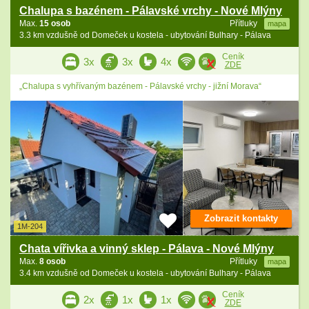
Chalupa s bazénem - Pálavské vrchy - Nové Mlýny
Max.
15 osob
Přítluky
mapa
3.3 km vzdušně od Domeček u kostela - ubytování Bulhary - Pálava
Ceník
3x
3x
4x
ZDE
„Chalupa s vyhřívaným bazénem - Pálavské vrchy - jižní Morava“
Zobrazit kontakty
1M-204
Chata vířivka a vinný sklep - Pálava - Nové Mlýny
Max.
8 osob
Přítluky
mapa
3.4 km vzdušně od Domeček u kostela - ubytování Bulhary - Pálava
Ceník
2x
1x
1x
ZDE