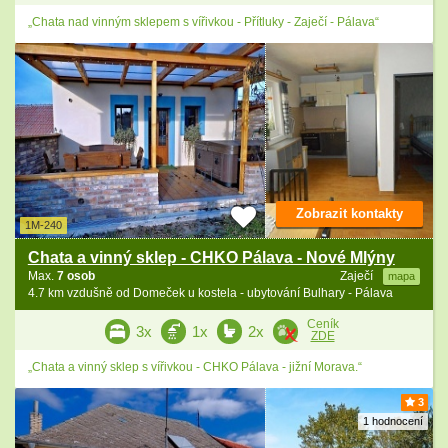
„Chata nad vinným sklepem s vířivkou - Přítluky - Zaječí - Pálava“
Zobrazit kontakty
1M-240
Chata a vinný sklep - CHKO Pálava - Nové Mlýny
Max.
7 osob
Zaječí
mapa
4.7 km vzdušně od Domeček u kostela - ubytování Bulhary - Pálava
Ceník
3x
1x
2x
ZDE
„Chata a vinný sklep s vířivkou - CHKO Pálava - jižní Morava.“
3
1 hodnocení