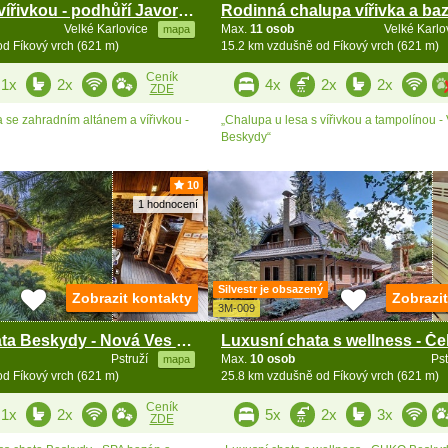
Roubenka s vířivkou - podhůří Javorníků a Beskyd
Velké Karlovice
Max.
11 osob
Velké Karl
mapa
d Fíkový vrch (621 m)
15.2 km vzdušně od Fíkový vrch (621 m)
Ceník
1x
2x
4x
2x
2x
ZDE
se zahradním altánem a vířivkou -
„Chalupa u lesa s vířivkou a tampolínou - 
Beskydy“
10
1 hodnocení
Silvestr je obsazený
Zobrazit kontakty
Zobrazi
3M-009
Wellness chata Beskydy - Nová Ves - Čeladná
Pstruží
Max.
10 osob
Ps
mapa
d Fíkový vrch (621 m)
25.8 km vzdušně od Fíkový vrch (621 m)
Ceník
1x
2x
5x
2x
3x
ZDE