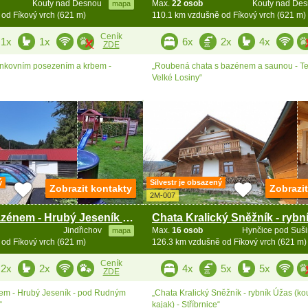
Kouty nad Desnou
Max.
22 osob
Kouty nad De
mapa
od Fíkový vrch (621 m)
110.1 km vzdušně od Fíkový vrch (621 m)
Ceník
1x
1x
6x
2x
4x
ZDE
enkovním posezením a krbem -
„Roubená chata s bazénem a saunou - Te
Velké Losiny“
ý
Silvestr je obsazený
Zobrazit kontakty
Zobrazi
2M-007
Chalupa s bazénem - Hrubý Jeseník - Rudný vrch
Jindřichov
Max.
16 osob
Hynčice pod Suš
mapa
od Fíkový vrch (621 m)
126.3 km vzdušně od Fíkový vrch (621 m)
Ceník
2x
2x
4x
5x
5x
ZDE
em - Hrubý Jeseník - pod Rudným
„Chata Kralický Sněžník - rybník Úžas (ko
“
kajak) - Stříbrnice“