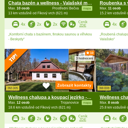
Chata bazén a wellness - Valašské muzeum v přírodě
Max.
10 osob
Prostřední Bečva
Max.
11 osob
mapa
13 km vzdušně od Fíkový vrch (621 m)
15.2 km vzdušně o
Ceník
4x
2x
2x
4x
ZDE
„Komforní chata s bazénem, finskou saunou a vířivkou
„Roubená chalupa 
- Beskydy“
Valašsko“
10
3 hodnocení
Zobrazit kontakty
3M-005
3M-008
Wellness chalupa a koupací jezírko - Radhošť
Max.
12 osob
Trojanovice
Max.
8 osob
mapa
18.6 km vzdušně od Fíkový vrch (621 m)
25.8 km vzdušně o
Ceník
3x
2x
2x
4x
ZDE