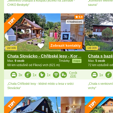
„Wellness chalupa a koupací jezírko na zahradě -
„Komfortní Wellne
CHKO Beskydy“
sauna“
9.9
4 hodnocení
Zobrazit kontakty
1M-006
1M-009
Chata Slovácko - Chřibské lesy - Koryčany
Max.
9 osob
Trnávky
Max.
5 osob
mapa
68 km vzdušně od Fíkový vrch (621 m)
72 km vzdušně od 
Ceník
3x
1x
1x
1x
ZDE
„Chata Chřibské lesy - klidné místo u lesa v srdci
„Chata s venkovn
Slovácka“
vrchy“