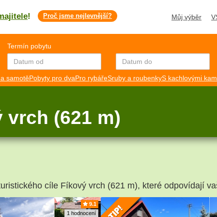
majitele
!
Proč jsme nejlevnější?
Můj výběr
V
Termín pobytu
a samotě
Pobyty pro dva
Pro rybáře
Sruby a roubenky
S kachlovými ka
 vrch (621 m)
uristického cíle Fíkový vrch (621 m), které odpovídají va
9.1
1 hodnocení