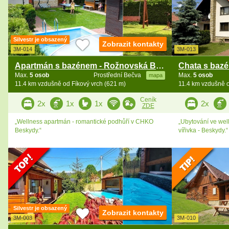
Silvestr je obsazený
Zobrazit kontakty
3M-014
3M-013
Apartmán s bazénem - Rožnovská Bečva - Beskydy
Max.
5 osob
Prostřední Bečva
Max.
5 osob
mapa
11.4 km vzdušně od Fíkový vrch (621 m)
11.4 km vzdušně o
Ceník
2x
1x
1x
2x
ZDE
„Wellness apartmán - romantické podhůří v CHKO
„Ubytování ve wel
Beskydy.“
vířivka - Beskydy.“
Silvestr je obsazený
Zobrazit kontakty
3M-003
3M-010