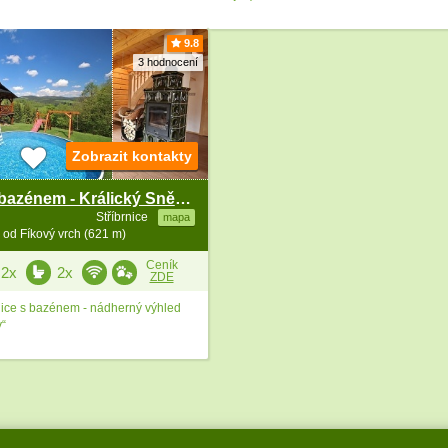
9.8
3 hodnocení
Zobrazit kontakty
Roubenka s bazénem - Králický Sněžník - Jeseníky
Stříbrnice
mapa
od Fíkový vrch (621 m)
Ceník
2x
2x
ZDE
ice s bazénem - nádherný výhled
y“