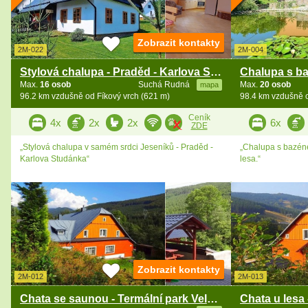
Zobrazit kontakty
2M-022
2M-004
Stylová chalupa - Praděd - Karlova Studánka
Max.
16 osob
Suchá Rudná
Max.
20 osob
mapa
96.2 km vzdušně od Fíkový vrch (621 m)
98.4 km vzdušně o
Ceník
4x
2x
2x
6x
ZDE
„Stylová chalupa v samém srdci Jeseníků - Praděd -
„Chalupa s bazén
Karlova Studánka“
lesa.“
Zobrazit kontakty
2M-012
2M-013
Chata se saunou - Termální park Velké Losiny