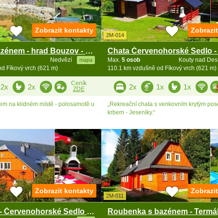
Zobrazit kontakty
Zobrazi
2M-014
Chalupa s bazénem - hrad Bouzov - Šumperk
Nedvězí
Max.
5 osob
Kouty nad De
mapa
d Fíkový vrch (621 m)
110.1 km vzdušně od Fíkový vrch (621 m)
Ceník
2x
2x
2x
1x
1x
ZDE
em na klidném místě - polosamotě u
„Rekreační chata s venkovním krytým po
krbem - Jeseníky.“
Zobrazit kontakty
Zobrazi
2M-011
Chata u lesa - Červenohorské Sedlo - Velké Losiny