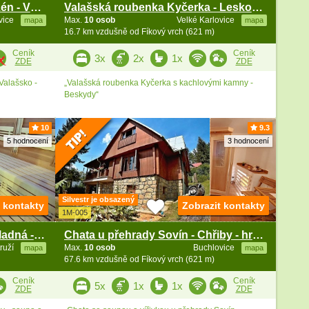
Rodinná chalupa vířivka a bazén - Vsetínská Bečva
Valašská roubenka Kyčerka - Leskové - Beskydy
ovice
Max.
10 osob
Velké Karlovice
mapa
mapa
16.7 km vzdušně od Fíkový vrch (621 m)
Ceník
Ceník
3x
2x
1x
ZDE
ZDE
Valašsko -
„Valašská roubenka Kyčerka s kachlovými kamny -
Beskydy“
10
9.3
5 hodnocení
3 hodnocení
Silvestr je obsazený
t kontakty
Zobrazit kontakty
1M-005
Luxusní chata s wellness - Čeladná - Beskydy
Chata u přehrady Sovín - Chřiby - hrad Buchlov
truží
Max.
10 osob
Buchlovice
mapa
mapa
67.6 km vzdušně od Fíkový vrch (621 m)
Ceník
Ceník
5x
1x
1x
ZDE
ZDE