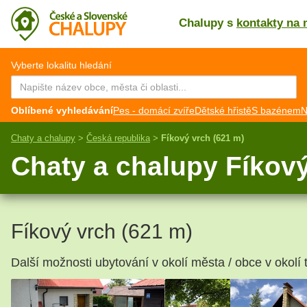
Chalupy s
kontakty na 
CZ
EN
Vyberte lokalitu hledání
Oblíbené vyhledávání
Pes - domácí zvíře
Dětské hřistě
S bazénem
N
Chaty a chalupy
>
Česká republika
>
Fíkový vrch (621 m)
Chaty a chalupy Fíkový
Fíkový vrch (621 m)
Další možnosti ubytování v okolí města / obce v okolí t