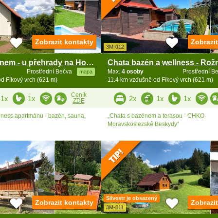
Zobrazit kontakty
Zobrazi
3M-012
Chata s bazénem - u přehrady na Horní Bečvě
Prostřední Bečva
Max.
4 osoby
Prostřední B
mapa
d Fíkový vrch (621 m)
11.4 km vzdušně od Fíkový vrch (621 m)
Ceník
1x
1x
2x
1x
1x
ZDE
lness apartmánu - bazén, sauna,
„Chata s bazénem a terasou - CHKO
Moravskoslezské Beskydy“
Silvestr je obsazený
Zobrazit kontakty
Zobrazi
3M-011