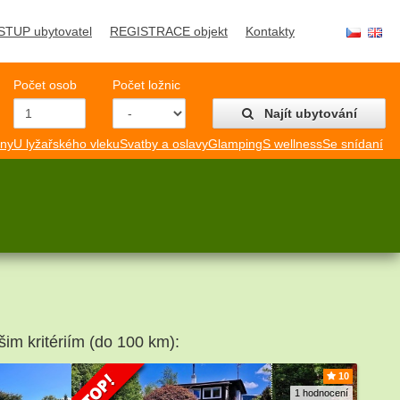
STUP ubytovatel
REGISTRACE objekt
Kontakty
Počet osob
Počet ložnic
Najít ubytování
mny
U lyžařského vleku
Svatby a oslavy
Glamping
S wellness
Se snídaní
šim kritériím (do 100 km):
10
1 hodnocení