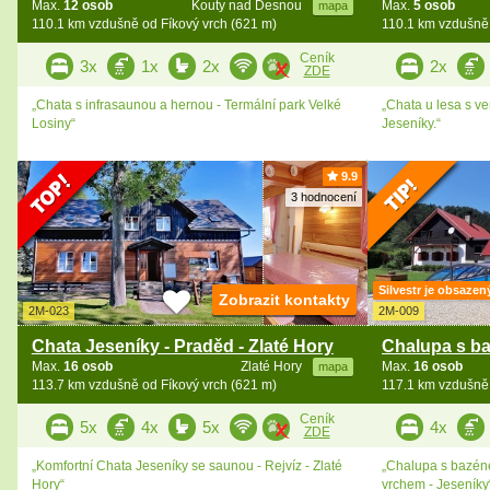
Max.
12 osob
Kouty nad Desnou
Max.
5 osob
mapa
110.1 km vzdušně od Fíkový vrch (621 m)
110.1 km vzdušně 
Ceník
3x
1x
2x
2x
ZDE
„Chata s infrasaunou a hernou - Termální park Velké
„Chata u lesa s v
Losiny“
Jeseníky.“
9.9
3 hodnocení
Silvestr je obsazen
Zobrazit kontakty
2M-023
2M-009
Chata Jeseníky - Praděd - Zlaté Hory
Max.
16 osob
Zlaté Hory
Max.
16 osob
mapa
113.7 km vzdušně od Fíkový vrch (621 m)
117.1 km vzdušně 
Ceník
5x
4x
5x
4x
ZDE
„Komfortní Chata Jeseníky se saunou - Rejvíz - Zlaté
„Chalupa s bazén
Hory“
vrchem - Jeseníky