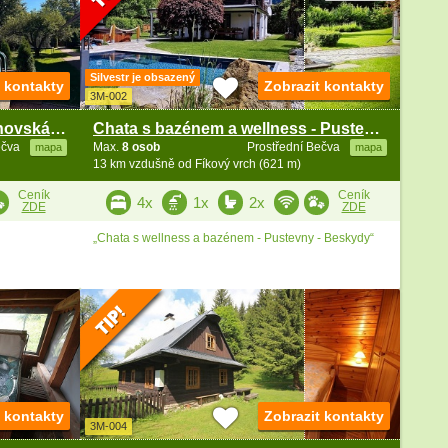
Silvestr je obsazený
t kontakty
Zobrazit kontakty
3M-002
Chata bazén a wellness - Rožnovská Bečva - Beskydy
Chata s bazénem a wellness - Pustevny - Beskydy
ečva
Max.
8 osob
Prostřední Bečva
mapa
mapa
13 km vzdušně od Fíkový vrch (621 m)
Ceník
Ceník
4x
1x
2x
ZDE
ZDE
„Chata s wellness a bazénem - Pustevny - Beskydy“
t kontakty
Zobrazit kontakty
3M-004