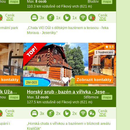
snou
Max.
8 osob
Bludov
mapa
mapa
110.3 km vzdušně od Fíkový vrch (621 m)
Ceník
Ceník
3x
1x
1x
ZDE
ZDE
rmální park
„Chata Vlčí Důl s dětským bazénem a terasou - řeka
Morava - Jeseníky.“
9.9
1 hodnocení
t kontakty
Zobrazit kontakty
2M-003
Chata Kralický Sněžník - rybník Úžas - Stříbrnice
Horský srub - bazén a vířivka - Jeseníky - Kraličák
inou
Max.
12 osob
Stříbrnice
mapa
mapa
127.5 km vzdušně od Fíkový vrch (621 m)
Ceník
Ceník
3x
2x
2x
ZDE
ZDE
upání i
„Horská chata s vířivkou a bazénem v blízkosti areálu
Kraličák“