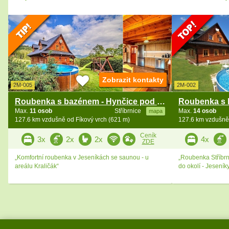
Zobrazit kontakty
2M-005
2M-002
Roubenka s bazénem - Hynčice pod Sušinou
Max.
11 osob
Stříbrnice
Max.
14 osob
mapa
127.6 km vzdušně od Fíkový vrch (621 m)
127.6 km vzdušně 
Ceník
3x
2x
2x
4x
ZDE
„Komfortní roubenka v Jeseníkách se saunou - u
„Roubenka Stříbrn
areálu Kraličák“
do okolí - Jeseník