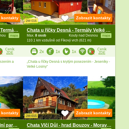
t kontakty
Zobrazit kontakty
2M-016
Chata Červenohorské Sedlo - Termály Velké Losiny
Chata u říčky Desná - Termály Velké losiny
snou
Max.
8 osob
Kouty nad Desnou
mapa
mapa
110.1 km vzdušně od Fíkový vrch (621 m)
Ceník
Ceník
2x
1x
1x
ZDE
ZDE
sezením a
„Chata u říčky Desná s krytým posezením - Jeseníky -
Velké Losiny“
t kontakty
Zobrazit kontakty
2M-015
Roubenka s bazénem - Termální park Velké Losiny
Chata Vlčí Důl - hrad Bouzov - Morava - Jeseníky