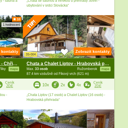
y - sauna a
„Chata se saunou a vířivkou u přehrady Sovín -
ubytování v srdci Slovácka“
10
1 hodnocení
t kontakty
Zobrazit kontakty
3S-004
Chalupa s bazénem - Buchlov - Chřibské vrchy
Chata a Chalet Liptov - Hrabovská přehrada
řílky
Max.
33 osob
Ružomberok
mapa
mapa
87.4 km vzdušně od Fíkový vrch (621 m)
Ceník
Ceník
10x
2x
4x
ZDE
ZDE
dou -
„Chata Liptov (17 osob) a Chalet Liptov (16 osob) -
Hrabovská přehrada“