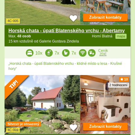
Zobrazit kontakty
4C-005
Horská chata - úpatí Blatenského vrchu - Abertamy
Max.
48 osob
Horní Blatná
mapa
15 km vzdušně od Galerie Gustava Zindela
Ceník
10x
7x
7x
ZDE
„Horská chata - úpatí Blatenského vrchu - klidné místo u lesa - Krušné
hory“
10
2 hodnocení
Silvestr je obsazený
Zobrazit kontakty
4C-001