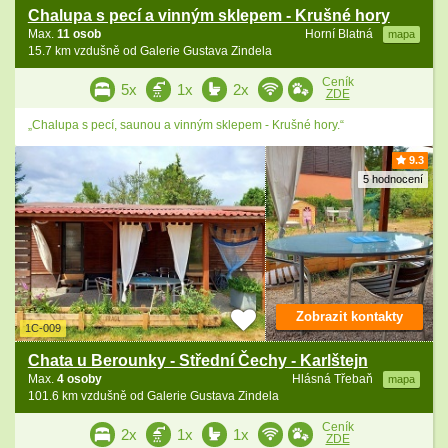
Chalupa s pecí a vinným sklepem - Krušné hory
Max.
11 osob
Horní Blatná
mapa
15.7 km vzdušně od Galerie Gustava Zindela
Ceník
5x
1x
2x
ZDE
„Chalupa s pecí, saunou a vinným sklepem - Krušné hory.“
9.3
5 hodnocení
Zobrazit kontakty
1C-009
Chata u Berounky - Střední Čechy - Karlštejn
Max.
4 osoby
Hlásná Třebaň
mapa
101.6 km vzdušně od Galerie Gustava Zindela
Ceník
2x
1x
1x
ZDE