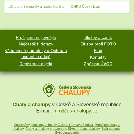
„Chata u Berounky a hradu Karlštejn - CHKO Český kras“
Proč jsme nejlevnější
Služby a ceník
Nejčastější dotazy
Služba profi FOTO
Všeobecné podmínky a Ochrana
Blog
osobních údajů
Kontakty
Registrace objekt
Zpět na ÚVOD
Chaty a chalupy
v České a Slovenské republice
E-mail:
info@cs-chalupy.cz
Apartmány, penziony a hotely Galerie Gustava Zindela
,
Pronájem chaty a
chalupy
,
Chaty a chalupy s bazénem
,
Silvestr chaty chalupy
,
Svět na netu
,
Svět cestovatele