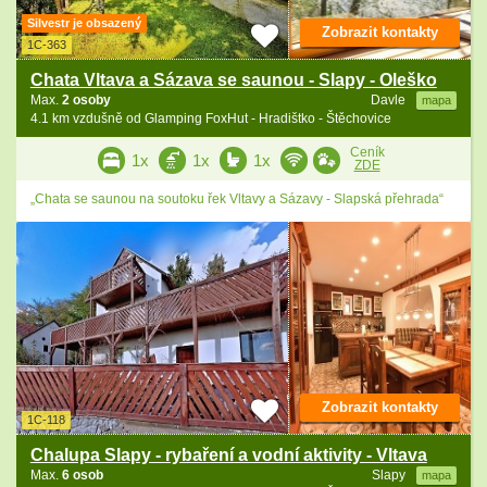
Silvestr je obsazený
Zobrazit kontakty
1C-363
Chata Vltava a Sázava se saunou - Slapy - Oleško
Max.
2 osoby
Davle
mapa
4.1 km vzdušně od Glamping FoxHut - Hradištko - Štěchovice
Ceník
1x
1x
1x
ZDE
„Chata se saunou na soutoku řek Vltavy a Sázavy - Slapská přehrada“
Zobrazit kontakty
1C-118
Chalupa Slapy - rybaření a vodní aktivity - Vltava
Max.
6 osob
Slapy
mapa