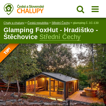
Chaty a chalupy
>
Česká republika
>
Střední Čechy
>
glamping č. 1C-130
Glamping FoxHut - Hradištko -
Štěchovice
Střední Čechy