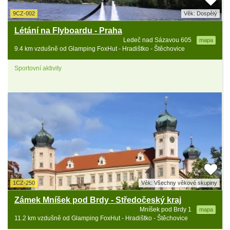
9CZ-002
Věk: Dospělý
Létání na Flyboardu - Praha
Ledeč nad Sázavou 605
mapa
9.4 km vzdušně od Glamping FoxHut - Hradištko - Štěchovice
Sportovní aktivity
1CZ-250
Věk: Všechny věkové skupiny
Zámek Mníšek pod Brdy - Středočeský kraj
Mníšek pod Brdy 1
mapa
11.2 km vzdušně od Glamping FoxHut - Hradištko - Štěchovice