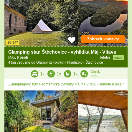
Zobrazit kontakty
1C-147
Glamping stan Štěchovice - vyhlídka Máj - Vltava
Max.
6 osob
Teletín
mapa
4 km vzdušně od Glamping FoxHut - Hradištko - Štěchovice
Ceník
1x
1x
1x
ZDE
„Glampingový stan u romantické vyhlídky Máj na Vltavu - samota u lesa.“