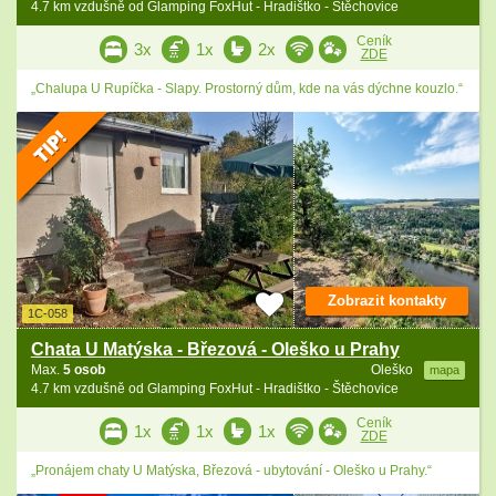
4.7 km vzdušně od Glamping FoxHut - Hradištko - Štěchovice
Ceník
3x
1x
2x
ZDE
„Chalupa U Rupíčka - Slapy. Prostorný dům, kde na vás dýchne kouzlo.“
Zobrazit kontakty
1C-058
Chata U Matýska - Březová - Oleško u Prahy
Max.
5 osob
Oleško
mapa
4.7 km vzdušně od Glamping FoxHut - Hradištko - Štěchovice
Ceník
1x
1x
1x
ZDE
„Pronájem chaty U Matýska, Březová - ubytování - Oleško u Prahy.“