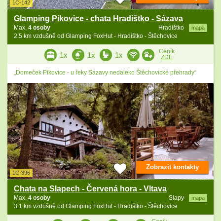
1C-142
Glamping Pikovice - chata Hradištko - Sázava
Max.
4 osoby
Hradištko
mapa
2.5 km vzdušně od Glamping FoxHut - Hradištko - Štěchovice
Ceník
1x
1x
1x
ZDE
„Domeček Pikovice - u řeky Sázavy nedaleko Štěchovické přehrady“
Zobrazit kontakty
1C-396
Chata na Slapech - Červená hora - Vltava
Max.
4 osoby
Slapy
mapa
3.1 km vzdušně od Glamping FoxHut - Hradištko - Štěchovice