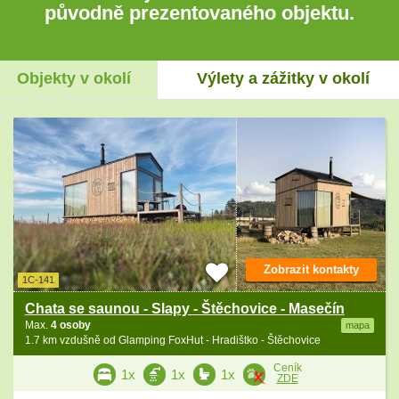
původně prezentovaného objektu.
Objekty v okolí
Výlety a zážitky v okolí
Zobrazit kontakty
1C-141
Chata se saunou - Slapy - Štěchovice - Masečín
Max.
4 osoby
mapa
1.7 km vzdušně od Glamping FoxHut - Hradištko - Štěchovice
Ceník
1x
1x
1x
ZDE