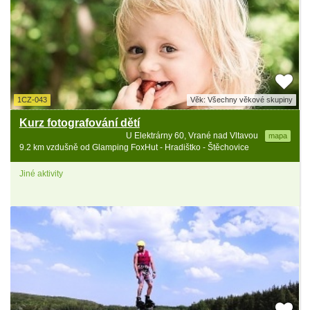
1CZ-043
Věk: Všechny věkové skupiny
Kurz fotografování dětí
U Elektrárny 60, Vrané nad Vltavou
mapa
9.2 km vzdušně od Glamping FoxHut - Hradištko - Štěchovice
Jiné aktivity