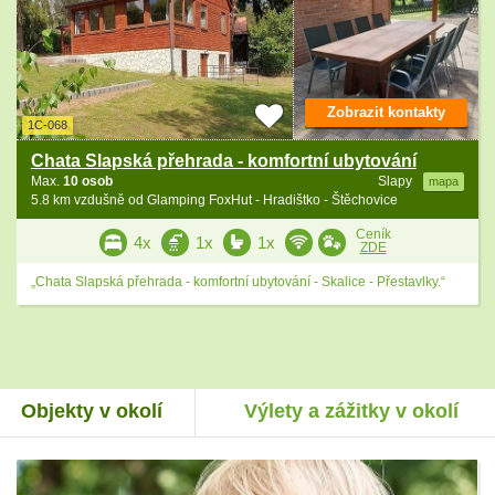
Zobrazit kontakty
1C-068
Chata Slapská přehrada - komfortní ubytování
Max.
10 osob
Slapy
mapa
5.8 km vzdušně od Glamping FoxHut - Hradištko - Štěchovice
Ceník
4x
1x
1x
ZDE
„Chata Slapská přehrada - komfortní ubytování - Skalice - Přestavlky.“
Objekty v okolí
Výlety a zážitky v okolí