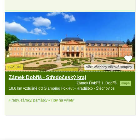
1CZ-075
Věk: Všechny věkové skupiny
Zámek Dobříš - Středočeský kraj
Zámek Dobříš 1, Dobříš
mapa
18.6 km vzdušně od Glamping FoxHut - Hradištko - Štěchovice
Hrady, zámky, památky • Tipy na výlety