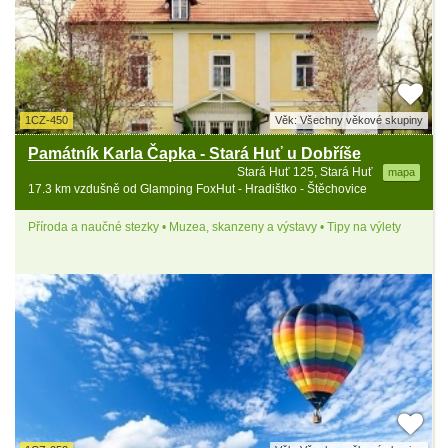
1CZ-450
Věk: Všechny věkové skupiny
Památník Karla Čapka - Stará Huť u Dobříše
Stará Huť 125, Stará Huť
mapa
17.3 km vzdušně od Glamping FoxHut - Hradištko - Štěchovice
Příroda a naučné stezky • Muzea, skanzeny a výstavy • Tipy na výlety