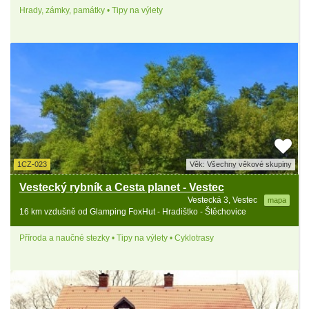
Hrady, zámky, památky • Tipy na výlety
1CZ-023
Věk: Všechny věkové skupiny
Vestecký rybník a Cesta planet - Vestec
Vestecká 3, Vestec
mapa
16 km vzdušně od Glamping FoxHut - Hradištko - Štěchovice
Příroda a naučné stezky • Tipy na výlety • Cyklotrasy