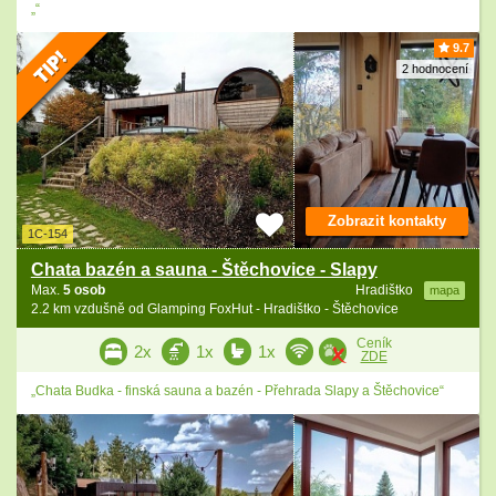
„“
9.7
2 hodnocení
Zobrazit kontakty
1C-154
Chata bazén a sauna - Štěchovice - Slapy
Max.
5 osob
Hradištko
mapa
2.2 km vzdušně od Glamping FoxHut - Hradištko - Štěchovice
Ceník
2x
1x
1x
ZDE
„Chata Budka - finská sauna a bazén - Přehrada Slapy a Štěchovice“