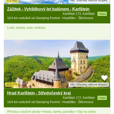
1CZ-052
Věk: Všechny věkové skupiny
Zážitek - Vyhlídkový let balónem - Karlštejn
Karlštejn 172, Karlštejn
mapa
18.6 km vzdušně od Glamping FoxHut - Hradištko - Štěchovice
Lodě, letadla, auta, motorky
1CZ-070
Věk: Všechny věkové skupiny
Hrad Karlštejn - Středočeský kraj
Karlštejn 172, Karlštejn
mapa
18.6 km vzdušně od Glamping FoxHut - Hradištko - Štěchovice
Příroda a naučné stezky • Hrady, zámky, památky • Tipy na výlety