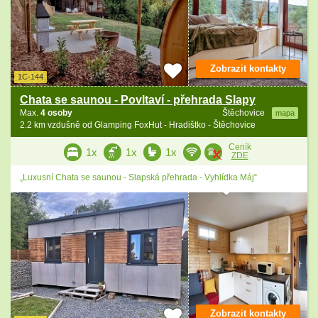
Zobrazit kontakty
1C-144
Chata se saunou - Povltaví - přehrada Slapy
Max.
4 osoby
Štěchovice
mapa
2.2 km vzdušně od Glamping FoxHut - Hradištko - Štěchovice
Ceník
1x
1x
1x
ZDE
„Luxusní Chata se saunou - Slapská přehrada - Vyhlídka Máj“
Zobrazit kontakty