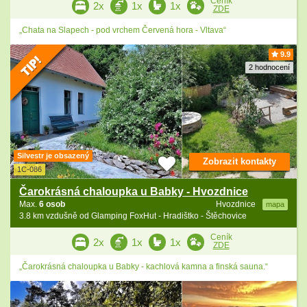
Ceník
2x
1x
1x
ZDE
„Chata na Slapech - pod vrchem Červená hora - Vltava“
9.9
2 hodnocení
Silvestr je obsazený
Zobrazit kontakty
1C-086
Čarokrásná chaloupka u Babky - Hvozdnice
Max.
6 osob
Hvozdnice
mapa
3.8 km vzdušně od Glamping FoxHut - Hradištko - Štěchovice
Ceník
2x
1x
1x
ZDE
„Čarokrásná chaloupka u Babky - kachlová kamna a finská sauna.“