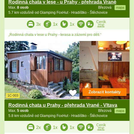
Rodinná chata v lese - u Prahy - přehrada Vrané
Max.
8 osob
Březová
mapa
5.7 km vzdušně od Glamping FoxHut - Hradištko - Štěchovice
Ceník
3x
1x
1x
ZDE
„Rodinná chata v lese u Prahy - terasa a zázemí pro děti.“
Zobrazit kontakty
1C-003
Rodinná chata u Prahy - přehrada Vrané - Vltava
Max.
5 osob
Březová
mapa
5.8 km vzdušně od Glamping FoxHut - Hradištko - Štěchovice
Ceník
2x
1x
1x
ZDE