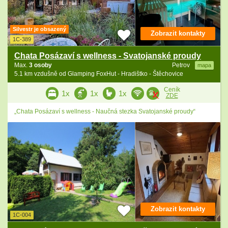
Silvestr je obsazený
Zobrazit kontakty
1C-389
Chata Posázaví s wellness - Svatojanské proudy
Max.
3 osoby
Petrov
mapa
5.1 km vzdušně od Glamping FoxHut - Hradištko - Štěchovice
Ceník
1x
1x
1x
ZDE
„Chata Posázaví s wellness - Naučná stezka Svatojanské proudy“
Zobrazit kontakty
1C-004