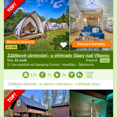
Silvestr je obsazený
Zobrazit kontakty
1C-394
Zážitkové ubytování - u přehrady Slapy nad Vltavou
Max.
61 osob
Rabyně
mapa
5.1 km vzdušně od Glamping FoxHut - Hradištko - Štěchovice
Ceník
17x
7x
7x
ZDE
„Zážitkové ubytování - ve stanech s klimatizací - u přehrady Slapy“