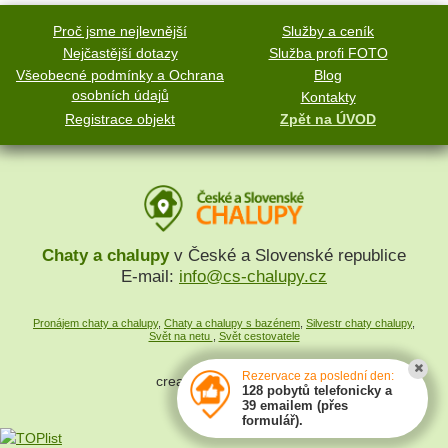
Proč jsme nejlevnější
Služby a ceník
Nejčastější dotazy
Služba profi FOTO
Všeobecné podmínky a Ochrana
Blog
osobních údajů
Kontakty
Registrace objekt
Zpět na ÚVOD
Chaty a chalupy
v České a Slovenské republice
E-mail:
info@cs-chalupy.cz
Pronájem chaty a chalupy
,
Chaty a chalupy s bazénem
,
Silvestr chaty chalupy
,
Svět na netu
,
Svět cestovatele
Rezervace za poslední den:
created by
SYMPACT
128 pobytů telefonicky a
39 emailem (přes
formulář).