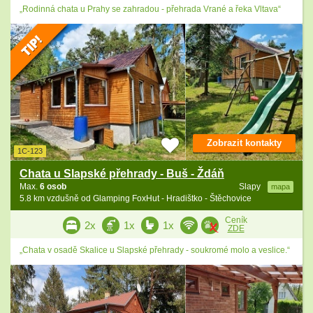
„Rodinná chata u Prahy se zahradou - přehrada Vrané a řeka Vltava“
Zobrazit kontakty
1C-123
Chata u Slapské přehrady - Buš - Ždáň
Max.
6 osob
Slapy
mapa
5.8 km vzdušně od Glamping FoxHut - Hradištko - Štěchovice
Ceník
2x
1x
1x
ZDE
„Chata v osadě Skalice u Slapské přehrady - soukromé molo a veslice.“