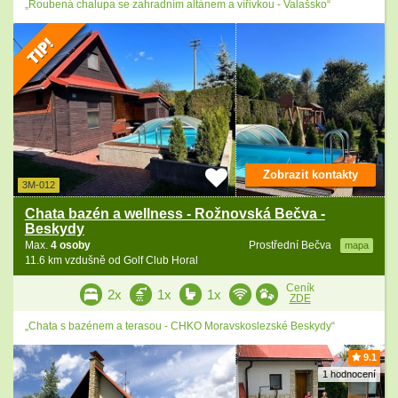
„Roubená chalupa se zahradním altánem a vířivkou - Valašsko“
Zobrazit kontakty
3M-012
Chata bazén a wellness - Rožnovská Bečva -
Beskydy
Max.
4 osoby
Prostřední Bečva
mapa
11.6 km vzdušně od Golf Club Horal
Ceník
2x
1x
1x
ZDE
„Chata s bazénem a terasou - CHKO Moravskoslezské Beskydy“
9.1
1 hodnocení