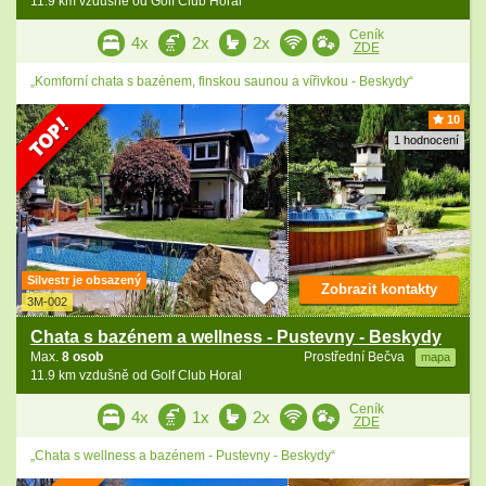
11.9 km vzdušně od Golf Club Horal
Ceník
4x
2x
2x
ZDE
„Komforní chata s bazénem, finskou saunou a vířivkou - Beskydy“
10
1 hodnocení
Silvestr je obsazený
Zobrazit kontakty
3M-002
Chata s bazénem a wellness - Pustevny - Beskydy
Max.
8 osob
Prostřední Bečva
mapa
11.9 km vzdušně od Golf Club Horal
Ceník
4x
1x
2x
ZDE
„Chata s wellness a bazénem - Pustevny - Beskydy“