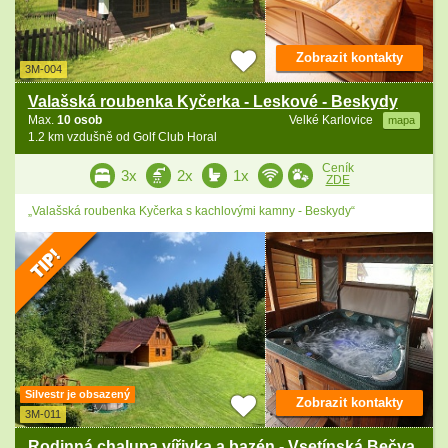
Zobrazit kontakty
3M-004
Valašská roubenka Kyčerka - Leskové - Beskydy
Max.
10 osob
Velké Karlovice
mapa
1.2 km vzdušně od Golf Club Horal
Ceník
3x
2x
1x
ZDE
„Valašská roubenka Kyčerka s kachlovými kamny - Beskydy“
Silvestr je obsazený
Zobrazit kontakty
3M-011
Rodinná chalupa vířivka a bazén - Vsetínská Bečva