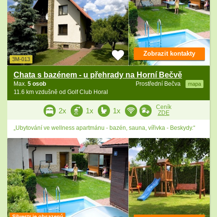
Zobrazit kontakty
3M-013
Chata s bazénem - u přehrady na Horní Bečvě
Max.
5 osob
Prostřední Bečva
mapa
11.6 km vzdušně od Golf Club Horal
Ceník
2x
1x
1x
ZDE
„Ubytování ve wellness apartmánu - bazén, sauna, vířivka - Beskydy.“
Silvestr je obsazený