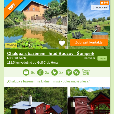
9.6
1 hodnocení
Zobrazit kontakty
2M-004
Chalupa s bazénem - hrad Bouzov - Šumperk
Max.
20 osob
Nedvězí
mapa
112.5 km vzdušně od Golf Club Horal
Ceník
6x
2x
2x
ZDE
„Chalupa s bazénem na klidném místě - polosamotě u lesa.“