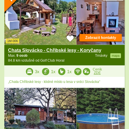
Zobrazit kontakty
1M-006
Chata Slovácko - Chřibské lesy - Koryčany
Max.
9 osob
Trnávky
mapa
84.8 km vzdušně od Golf Club Horal
Ceník
3x
1x
1x
ZDE
„Chata Chřibské lesy - klidné místo u lesa v srdci Slovácka“