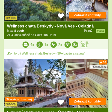
Zobrazit kontakty
3M-008
Wellness chata Beskydy - Nová Ves - Čeladná
Max.
8 osob
Pstruží
mapa
21.4 km vzdušně od Golf Club Horal
Ceník
4x
1x
2x
ZDE
„Komfortní Wellness chata Beskydy - SPA bazén a sauna“
10
5 hodnocení
Silvestr je obsazený
Zobrazit kontakty
3M-009