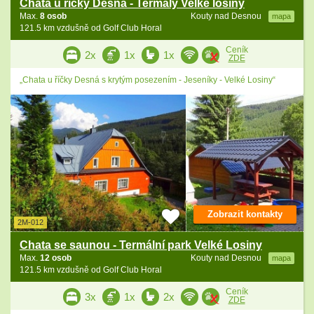
Chata u říčky Desná - Termály Velké losiny
Max.
8 osob
Kouty nad Desnou
mapa
121.5 km vzdušně od Golf Club Horal
Ceník
2x
1x
1x
ZDE
„Chata u říčky Desná s krytým posezením - Jeseníky - Velké Losiny“
Zobrazit kontakty
2M-012
Chata se saunou - Termální park Velké Losiny
Max.
12 osob
Kouty nad Desnou
mapa
121.5 km vzdušně od Golf Club Horal
Ceník
3x
1x
2x
ZDE