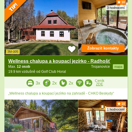
10
3 hodnocení
Zobrazit kontakty
3M-005
Wellness chalupa a koupací jezírko - Radhošť
Max.
12 osob
Trojanovice
mapa
19.9 km vzdušně od Golf Club Horal
Ceník
3x
2x
2x
ZDE
„Wellness chalupa a koupací jezírko na zahradě - CHKO Beskydy“
10
1 hodnocení