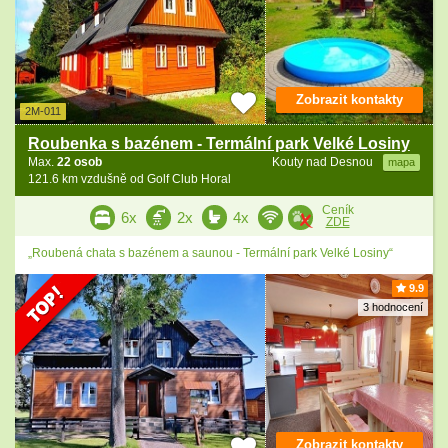
Zobrazit kontakty
2M-011
Roubenka s bazénem - Termální park Velké Losiny
Max.
22 osob
Kouty nad Desnou
mapa
121.6 km vzdušně od Golf Club Horal
Ceník
6x
2x
4x
ZDE
„Roubená chata s bazénem a saunou - Termální park Velké Losiny“
9.9
3 hodnocení
Zobrazit kontakty