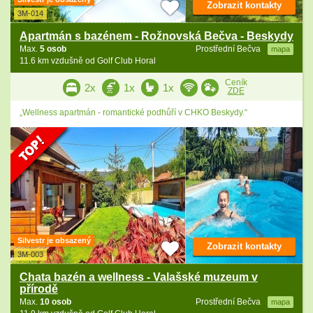
Zobrazit kontakty
3M-014
Apartmán s bazénem - Rožnovská Bečva - Beskydy
Max.
5 osob
Prostřední Bečva
mapa
11.6 km vzdušně od Golf Club Horal
Ceník
2x
1x
1x
ZDE
„Wellness apartmán - romantické podhůří v CHKO Beskydy.“
Silvestr je obsazený
Zobrazit kontakty
3M-003
Chata bazén a wellness - Valašské muzeum v
přírodě
Max.
10 osob
Prostřední Bečva
mapa