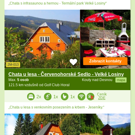
„Chata s infrasaunou a hernou - Termální park Velké Losiny“
Zobrazit kontakty
2M-013
Chata u lesa - Červenohorské Sedlo - Velké Losiny
Max.
5 osob
Kouty nad Desnou
mapa
121.5 km vzdušně od Golf Club Horal
Ceník
2x
1x
1x
ZDE
„Chata u lesa s venkovním posezením a krbem - Jeseníky.“