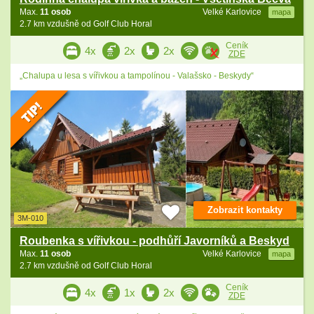
Max.
11 osob
Velké Karlovice
mapa
2.7 km vzdušně od Golf Club Horal
Ceník
4x
2x
2x
ZDE
„Chalupa u lesa s vířivkou a tampolínou - Valašsko - Beskydy“
Zobrazit kontakty
3M-010
Roubenka s vířivkou - podhůří Javorníků a Beskyd
Max.
11 osob
Velké Karlovice
mapa
2.7 km vzdušně od Golf Club Horal
Ceník
4x
1x
2x
ZDE