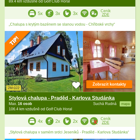
89.4 km vzdušně od Golf Club Horal
Ceník
5x
3x
3x
ZDE
„Chalupa s krytým bazénem se slanou vodou - Chřibské vrchy“
Zobrazit kontakty
2M-022
Stylová chalupa - Praděd - Karlova Studánka
Max.
16 osob
Suchá Rudná
mapa
106.4 km vzdušně od Golf Club Horal
Ceník
4x
2x
2x
ZDE
„Stylová chalupa v samém srdci Jeseníků - Praděd - Karlova Studánka“