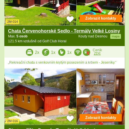
Zobrazit kontakty
2M-014
Chata Červenohorské Sedlo - Termály Velké Losiny
Max.
5 osob
Kouty nad Desnou
mapa
121.5 km vzdušně od Golf Club Horal
Ceník
2x
1x
1x
ZDE
„Rekreační chata s venkovním krytým posezením a krbem - Jeseníky.“
Zobrazit kontakty
2M-016