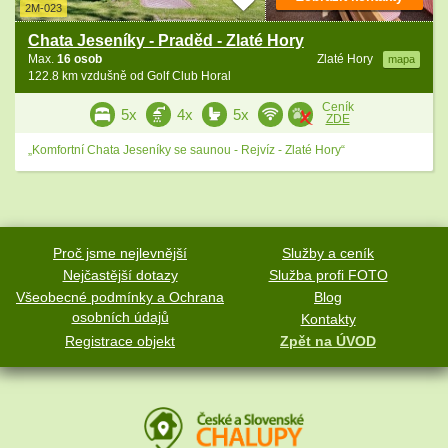
2M-023
Chata Jeseníky - Praděd - Zlaté Hory
Max.
16 osob
Zlaté Hory
mapa
122.8 km vzdušně od Golf Club Horal
Ceník
5x
4x
5x
ZDE
„Komfortní Chata Jeseníky se saunou - Rejvíz - Zlaté Hory“
Proč jsme nejlevnější
Služby a ceník
Nejčastější dotazy
Služba profi FOTO
Všeobecné podmínky a Ochrana
Blog
osobních údajů
Kontakty
Registrace objekt
Zpět na ÚVOD