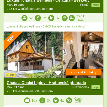
Luxusní chata s wellness - Čeladná - Beskydy
Max.
10 osob
Pstruží
mapa
21.5 km vzdušně od Golf Club Horal
Ceník
5x
2x
3x
ZDE
„Luxusní chata s wellness - CHKO Beskydy - sauna a vířivka“
Zobrazit kontakty
3S-004
Chata a Chalet Liptov - Hrabovská přehrada
Max.
33 osob
Ružomberok
mapa
71.8 km vzdušně od Golf Club Horal
Ceník
10x
2x
4x
ZDE