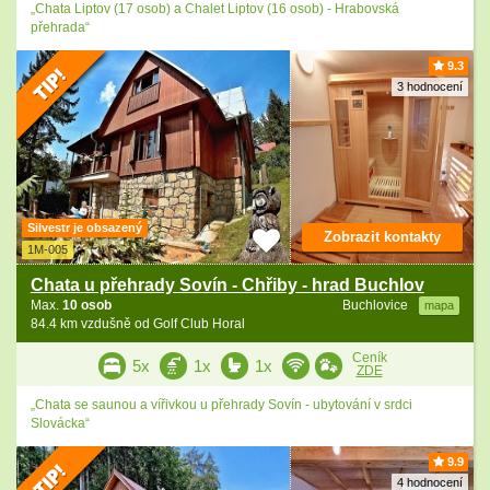
„Chata Liptov (17 osob) a Chalet Liptov (16 osob) - Hrabovská
přehrada“
9.3
3 hodnocení
Silvestr je obsazený
Zobrazit kontakty
1M-005
Chata u přehrady Sovín - Chřiby - hrad Buchlov
Max.
10 osob
Buchlovice
mapa
84.4 km vzdušně od Golf Club Horal
Ceník
5x
1x
1x
ZDE
„Chata se saunou a vířivkou u přehrady Sovín - ubytování v srdci
Slovácka“
9.9
4 hodnocení