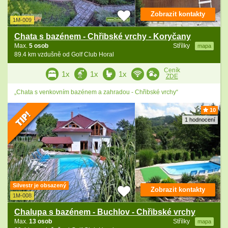
Zobrazit kontakty
1M-009
Chata s bazénem - Chřibské vrchy - Koryčany
Max.
5 osob
Střílky
mapa
89.4 km vzdušně od Golf Club Horal
Ceník
1x
1x
1x
ZDE
„Chata s venkovním bazénem a zahradou - Chřibské vrchy“
10
1 hodnocení
Silvestr je obsazený
Zobrazit kontakty
1M-008
Chalupa s bazénem - Buchlov - Chřibské vrchy
Max.
13 osob
Střílky
mapa