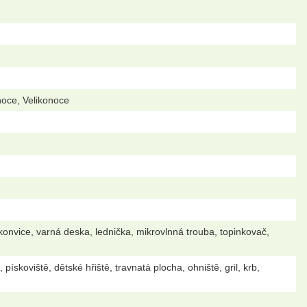
noce, Velikonoce
 konvice, varná deska, lednička, mikrovlnná trouba, topinkovač,
skoviště, dětské hřiště, travnatá plocha, ohniště, gril, krb,