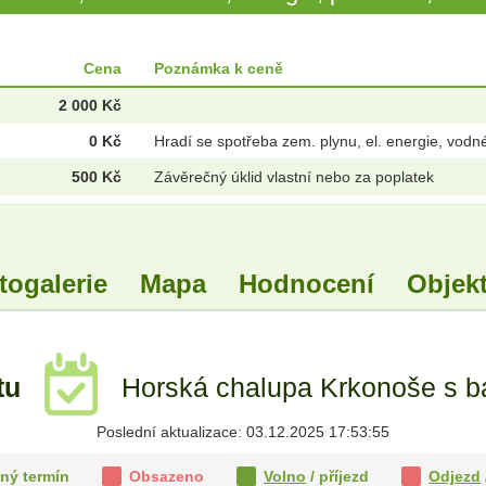
Cena
Poznámka k ceně
2 000 Kč
0 Kč
Hradí se spotřeba zem. plynu, el. energie, vodn
500 Kč
Závěrečný úklid vlastní nebo za poplatek
togalerie
Mapa
Hodnocení
Objekt
tu
Horská chalupa Krkonoše s b
Poslední aktualizace: 03.12.2025 17:53:55
ný termín
Obsazeno
Volno
/ příjezd
Odjezd