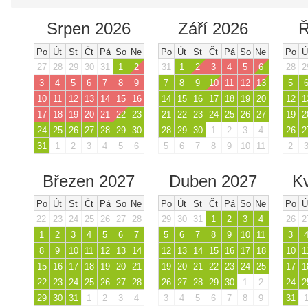
Srpen 2026
Září 2026
Ř
Po
Út
St
Čt
Pá
So
Ne
Po
Út
St
Čt
Pá
So
Ne
Po
Ú
27
28
29
30
31
1
2
31
1
2
3
4
5
6
28
2
3
4
5
6
7
8
9
7
8
9
10
11
12
13
5
10
11
12
13
14
15
16
14
15
16
17
18
19
20
12
1
17
18
19
20
21
22
23
21
22
23
24
25
26
27
19
2
24
25
26
27
28
29
30
28
29
30
1
2
3
4
26
2
31
1
2
3
4
5
6
5
6
7
8
9
10
11
2
Březen 2027
Duben 2027
K
Po
Út
St
Čt
Pá
So
Ne
Po
Út
St
Čt
Pá
So
Ne
Po
Ú
22
23
24
25
26
27
28
29
30
31
1
2
3
4
26
2
1
2
3
4
5
6
7
5
6
7
8
9
10
11
3
8
9
10
11
12
13
14
12
13
14
15
16
17
18
10
1
15
16
17
18
19
20
21
19
20
21
22
23
24
25
17
1
22
23
24
25
26
27
28
26
27
28
29
30
1
2
24
2
29
30
31
1
2
3
4
3
4
5
6
7
8
9
31