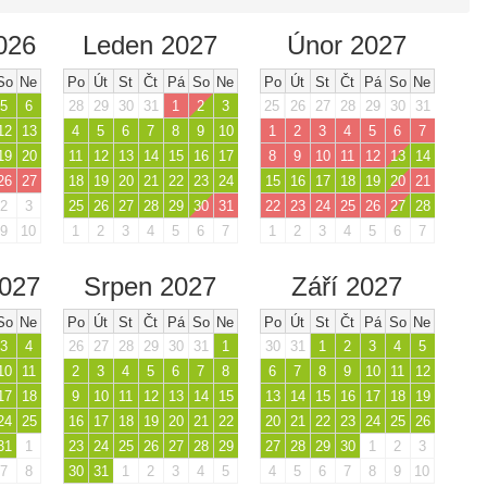
026
Leden 2027
Únor 2027
So
Ne
Po
Út
St
Čt
Pá
So
Ne
Po
Út
St
Čt
Pá
So
Ne
5
6
28
29
30
31
1
2
3
25
26
27
28
29
30
31
12
13
4
5
6
7
8
9
10
1
2
3
4
5
6
7
19
20
11
12
13
14
15
16
17
8
9
10
11
12
13
14
26
27
18
19
20
21
22
23
24
15
16
17
18
19
20
21
2
3
25
26
27
28
29
30
31
22
23
24
25
26
27
28
9
10
1
2
3
4
5
6
7
1
2
3
4
5
6
7
2027
Srpen 2027
Září 2027
So
Ne
Po
Út
St
Čt
Pá
So
Ne
Po
Út
St
Čt
Pá
So
Ne
3
4
26
27
28
29
30
31
1
30
31
1
2
3
4
5
10
11
2
3
4
5
6
7
8
6
7
8
9
10
11
12
17
18
9
10
11
12
13
14
15
13
14
15
16
17
18
19
24
25
16
17
18
19
20
21
22
20
21
22
23
24
25
26
31
1
23
24
25
26
27
28
29
27
28
29
30
1
2
3
7
8
30
31
1
2
3
4
5
4
5
6
7
8
9
10