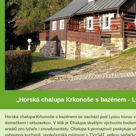
„Horská chalupa Krkonoše s bazénem - L
Horská chalupa Krkonoše s bazénem se nachází pod Lysou horou v k
domečkem i skluzavkou. V létě je Chalupa skvělým výchozím bodem pr
areálů pro lyžaře i snowboardisty. Chalupa k pronajmutí poskytuje ub
vybavená kuchyně, společenská místnost s TV+SAT, velkou sedačkou 