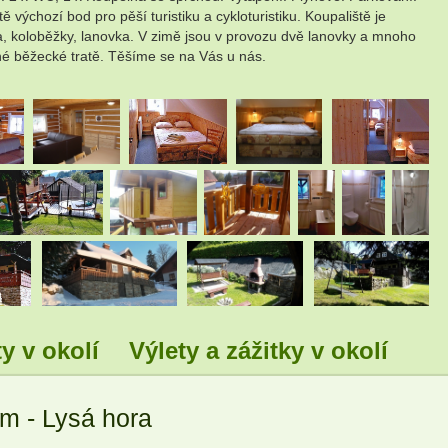
výchozí bod pro pěší turistiku a cykloturistiku. Koupaliště je
elna, koloběžky, lanovka. V zimě jsou v provozu dvě lanovky a mnoho
né běžecké tratě. Těšíme se na Vás u nás.
.
.
.
.
.
.
.
.
.
.
.
.
y v okolí
Výlety a zážitky v okolí
.
.
.
.
m - Lysá hora
.
.
.