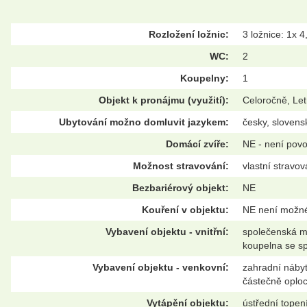
Rozložení ložnic:
3 ložnice: 1x 4
WC:
2
Koupelny:
1
Objekt k pronájmu (využití):
Celoročně, Let
Ubytování možno domluvit jazykem:
česky, sloven
Domácí zvíře:
NE - není pov
Možnost stravování:
vlastní stravov
Bezbariérový objekt:
NE
Kouření v objektu:
NE není možn
Vybavení objektu - vnitřní:
společenská mí
koupelna se s
Vybavení objektu - venkovní:
zahradní nábyte
částečně oploc
Vytápění objektu:
ústřední topen