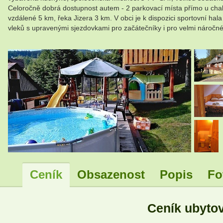
Celoročně dobrá dostupnost autem - 2 parkovací místa přímo u chalupy
vzdálené 5 km, řeka Jizera 3 km. V obci je k dispozici sportovní hal
vleků s upravenými sjezdovkami pro začátečníky i pro velmi náročn
.
Ceník
Obsazenost
Popis
Fo
Ceník ubyto