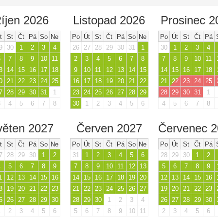
íjen 2026
Listopad 2026
Prosinec 2
t
St
Čt
Pá
So
Ne
Po
Út
St
Čt
Pá
So
Ne
Po
Út
St
Čt
Pá
9
30
1
2
3
4
26
27
28
29
30
31
1
30
1
2
3
4
6
7
8
9
10
11
2
3
4
5
6
7
8
7
8
9
10
11
3
14
15
16
17
18
9
10
11
12
13
14
15
14
15
16
17
18
0
21
22
23
24
25
16
17
18
19
20
21
22
21
22
23
24
25
7
28
29
30
31
1
23
24
25
26
27
28
29
28
29
30
31
1
3
4
5
6
7
8
30
1
2
3
4
5
6
4
5
6
7
8
věten 2027
Červen 2027
Červenec 
t
St
Čt
Pá
So
Ne
Po
Út
St
Čt
Pá
So
Ne
Po
Út
St
Čt
Pá
7
28
29
30
1
2
31
1
2
3
4
5
6
28
29
30
1
2
4
5
6
7
8
9
7
8
9
10
11
12
13
5
6
7
8
9
1
12
13
14
15
16
14
15
16
17
18
19
20
12
13
14
15
16
8
19
20
21
22
23
21
22
23
24
25
26
27
19
20
21
22
23
5
26
27
28
29
30
28
29
30
1
2
3
4
26
27
28
29
30
1
2
3
4
5
6
5
6
7
8
9
10
11
2
3
4
5
6