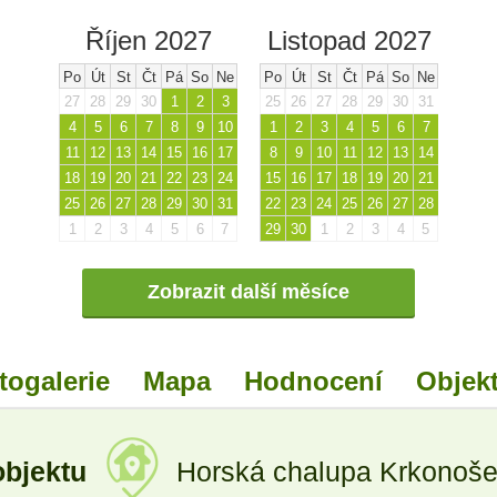
Říjen 2027
Listopad 2027
Po
Út
St
Čt
Pá
So
Ne
Po
Út
St
Čt
Pá
So
Ne
27
28
29
30
1
2
3
25
26
27
28
29
30
31
4
5
6
7
8
9
10
1
2
3
4
5
6
7
11
12
13
14
15
16
17
8
9
10
11
12
13
14
18
19
20
21
22
23
24
15
16
17
18
19
20
21
25
26
27
28
29
30
31
22
23
24
25
26
27
28
1
2
3
4
5
6
7
29
30
1
2
3
4
5
Zobrazit další měsíce
togalerie
Mapa
Hodnocení
Objekt
objektu
Horská chalupa Krkonoše