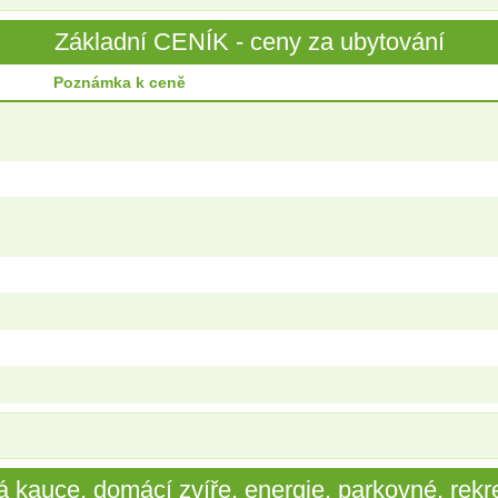
Základní CENÍK - ceny za ubytování
Poznámka k ceně
 kauce, domácí zvíře, energie, parkovné, rekre