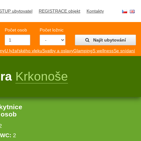
STUP ubytovatel
REGISTRACE objekt
Kontakty
Počet osob
Počet ložnic
Najít ubytování
mny
U lyžařského vleku
Svatby a oslavy
Glamping
S wellness
Se snídaní
ora
Krkonoše
kytnice
 osob
2
WC:
2