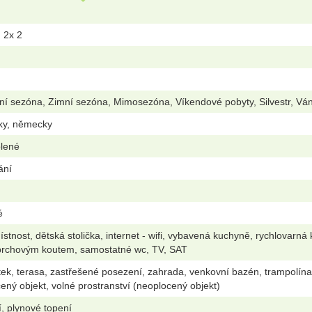
, 2x 2
ní sezóna, Zimní sezóna, Mimosezóna, Víkendové pobyty, Silvestr, Vá
sky, německy
olené
ání
é
stnost, dětská stolička, internet - wifi, vybavená kuchyně, rychlovarná
prchovým koutem, samostatné wc, TV, SAT
k, terasa, zastřešené posezení, zahrada, venkovní bazén, trampolína, pí
ený objekt, volné prostranství (neoplocený objekt)
í, plynové topení