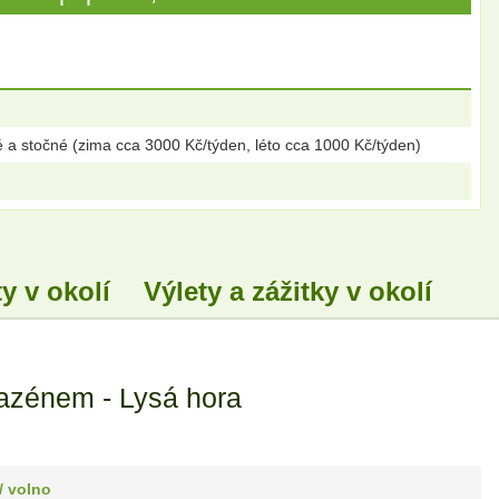
é a stočné (zima cca 3000 Kč/týden, léto cca 1000 Kč/týden)
y v okolí
Výlety a zážitky v okolí
azénem - Lysá hora
/ volno