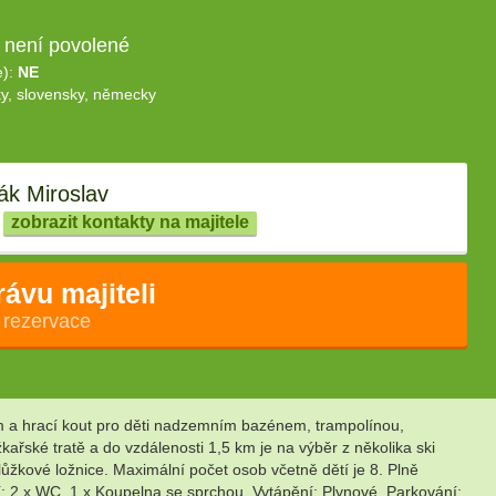
 není povolené
e):
NE
y, slovensky, německy
k Miroslav
zobrazit kontakty na majitele
rávu majiteli
 rezervace
m a hrací kout pro děti nadzemním bazénem, trampolínou,
řské tratě a do vzdálenosti 1,5 km je na výběr z několika ski
lůžkové ložnice. Maximální počet osob včetně dětí je 8. Plně
: 2 x WC, 1 x Koupelna se sprchou. Vytápění: Plynové. Parkování: