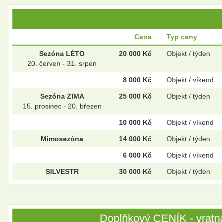
Cena
Typ ceny
Sezóna LÉTO
20 000 Kč
Objekt / týden
20. červen - 31. srpen
8 000 Kč
Objekt / víkend
Sezóna ZIMA
25 000 Kč
Objekt / týden
15. prosinec - 20. březen
10 000 Kč
Objekt / víkend
Mimosezóna
14 000 Kč
Objekt / týden
6 000 Kč
Objekt / víkend
SILVESTR
30 000 Kč
Objekt / týden
Doplňkový CENÍK - vratná