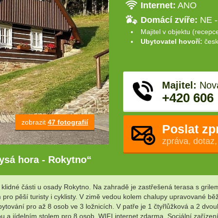
Internet:
ANO
Domácí zvíře:
NE -
Majitel v objektu (recepc
Ubytovatel hovoří:
česk
Majitel:
Nová
+420 606
zobrazit
47 fotografií
Poslat zp
zpráva, dotaz,
ysá hora - Rokytno“
lidné části u osady Rokytno. Na zahradě je zastřešená terasa s grile
o pěší turisty i cyklisty. V zimě vedou kolem chalupy upravované běžka
ytování pro až 8 osob ve 3 ložnicích. V patře je 1 čtyřlůžková a 2 dvou
a jídelním stolem pro 8 osob. WIFI internet zdarma. Sociální zařízení