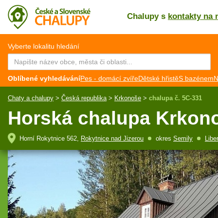
Chalupy s
kontakty na 
CZ
EN
Vyberte lokalitu hledání
Oblíbené vyhledávání
Pes - domácí zvíře
Dětské hřistě
S bazénem
N
Chaty a chalupy
>
Česká republika
>
Krkonoše
>
chalupa č. 5C-331
Horská chalupa Krkon
Horní Rokytnice 562,
Rokytnice nad Jizerou
okres
Semily
Libe