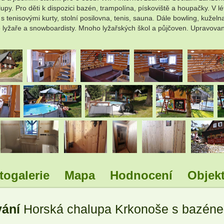
. Pro děti k dispozici bazén, trampolína, pískoviště a houpačky. V létě 
a s tenisovými kurty, stolní posilovna, tenis, sauna. Dále bowling, kuž
é lyžaře a snowboardisty. Mnoho lyžařských škol a půjčoven. Upravova
.
.
.
.
.
.
.
.
.
.
.
.
togalerie
Mapa
Hodnocení
Objekt
.
.
.
vání
Horská chalupa Krkonoše s bazéne
.
.
.
.