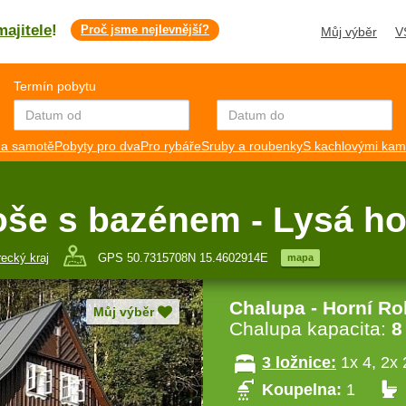
majitele
!
Proč jsme nejlevnější?
Můj výběr
V
Termín pobytu
a samotě
Pobyty pro dva
Pro rybáře
Sruby a roubenky
S kachlovými ka
oše s bazénem - Lysá h
recký kraj
GPS 50.7315708N 15.4602914E
mapa
Chalupa - Horní Ro
Můj výběr
Chalupa kapacita:
8
3 ložnice:
1x 4, 2x 
Koupelna:
1