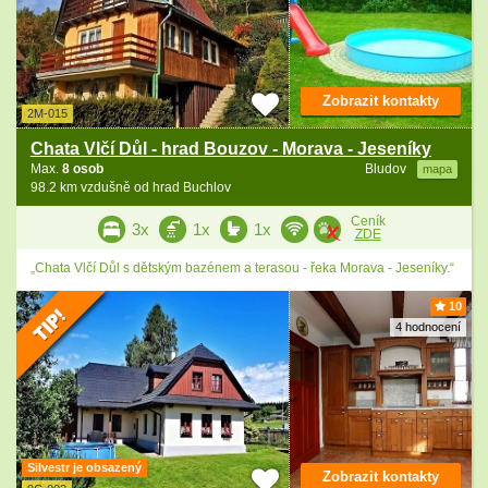
Zobrazit kontakty
2M-015
Chata Vlčí Důl - hrad Bouzov - Morava - Jeseníky
Max.
8 osob
Bludov
mapa
98.2 km vzdušně od hrad Buchlov
Ceník
3x
1x
1x
ZDE
„Chata Vlčí Důl s dětským bazénem a terasou - řeka Morava - Jeseníky.“
10
4 hodnocení
Silvestr je obsazený
Zobrazit kontakty