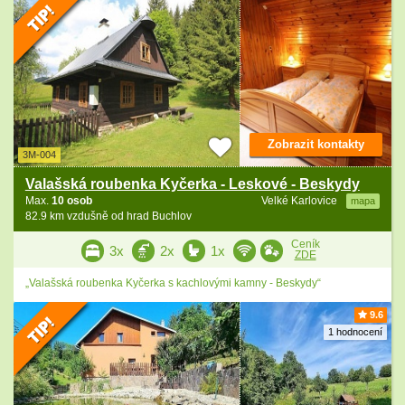
Zobrazit kontakty
3M-004
Valašská roubenka Kyčerka - Leskové - Beskydy
Max.
10 osob
Velké Karlovice
mapa
82.9 km vzdušně od hrad Buchlov
Ceník
3x
2x
1x
ZDE
„Valašská roubenka Kyčerka s kachlovými kamny - Beskydy“
9.6
1 hodnocení