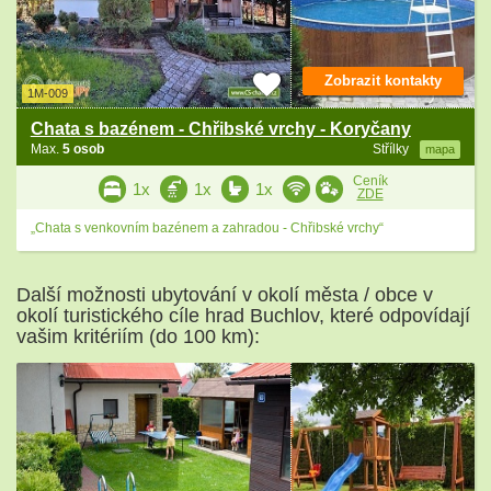
Zobrazit kontakty
1M-009
Chata s bazénem - Chřibské vrchy - Koryčany
Max.
5 osob
Střílky
mapa
Ceník
1x
1x
1x
ZDE
„Chata s venkovním bazénem a zahradou - Chřibské vrchy“
Další možnosti ubytování v okolí města / obce v
okolí turistického cíle hrad Buchlov, které odpovídají
vašim kritériím (do 100 km):