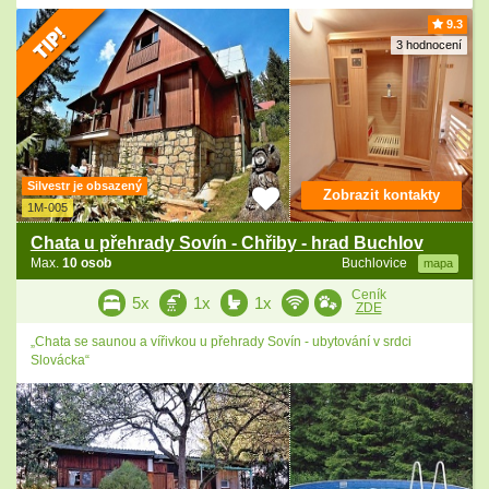
9.3
3 hodnocení
Silvestr je obsazený
Zobrazit kontakty
1M-005
Chata u přehrady Sovín - Chřiby - hrad Buchlov
Max.
10 osob
Buchlovice
mapa
Ceník
5x
1x
1x
ZDE
„Chata se saunou a vířivkou u přehrady Sovín - ubytování v srdci
Slovácka“