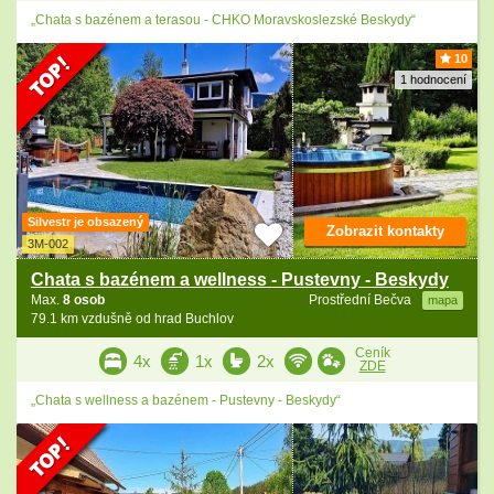
„Chata s bazénem a terasou - CHKO Moravskoslezské Beskydy“
10
1 hodnocení
Silvestr je obsazený
Zobrazit kontakty
3M-002
Chata s bazénem a wellness - Pustevny - Beskydy
Max.
8 osob
Prostřední Bečva
mapa
79.1 km vzdušně od hrad Buchlov
Ceník
4x
1x
2x
ZDE
„Chata s wellness a bazénem - Pustevny - Beskydy“