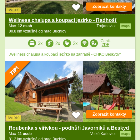
Zobrazit kontakty
3M-005
Wellness chalupa a koupací jezírko - Radhošť
Max.
12 osob
Trojanovice
mapa
80.8 km vzdušně od hrad Buchlov
Ceník
3x
2x
2x
ZDE
„Wellness chalupa a koupací jezírko na zahradě - CHKO Beskydy“
Zobrazit kontakty
3M-010
Roubenka s vířivkou - podhůří Javorníků a Beskyd
Max.
11 osob
Velké Karlovice
mapa
81.2 km vzdušně od hrad Buchlov