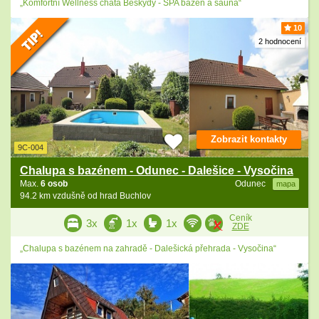
„Komfortní Wellness chata Beskydy - SPA bazén a sauna“
10
2 hodnocení
Zobrazit kontakty
9C-004
Chalupa s bazénem - Odunec - Dalešice - Vysočina
Max.
6 osob
Odunec
mapa
94.2 km vzdušně od hrad Buchlov
Ceník
3x
1x
1x
ZDE
„Chalupa s bazénem na zahradě - Dalešická přehrada - Vysočina“