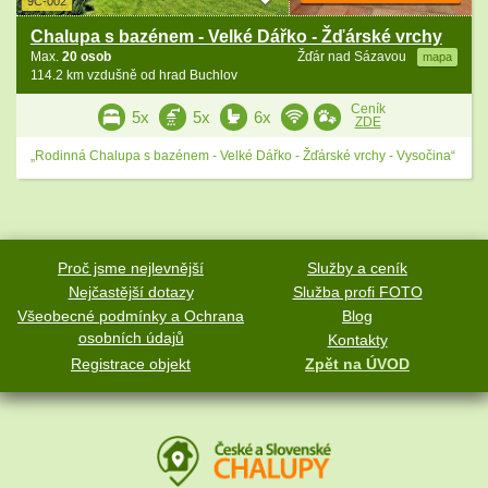
9C-002
Chalupa s bazénem - Velké Dářko - Žďárské vrchy
Max.
20 osob
Žďár nad Sázavou
mapa
114.2 km vzdušně od hrad Buchlov
Ceník
5x
5x
6x
ZDE
„Rodinná Chalupa s bazénem - Velké Dářko - Žďárské vrchy - Vysočina“
Proč jsme nejlevnější
Služby a ceník
Nejčastější dotazy
Služba profi FOTO
Všeobecné podmínky a Ochrana
Blog
osobních údajů
Kontakty
Registrace objekt
Zpět na ÚVOD