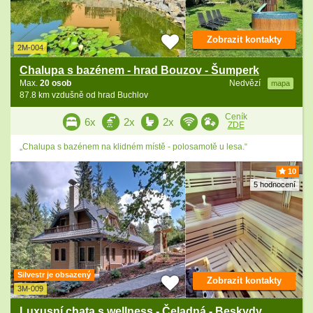
Zobrazit kontakty
2M-004
Chalupa s bazénem - hrad Bouzov - Šumperk
Max.
20 osob
Nedvězí
mapa
87.8 km vzdušně od hrad Buchlov
Ceník
6x
2x
2x
ZDE
„Chalupa s bazénem na klidném místě - polosamotě u lesa.“
10
5 hodnocení
Silvestr je obsazený
Zobrazit kontakty
3M-009
Luxusní chata s wellness - Čeladná - Beskydy