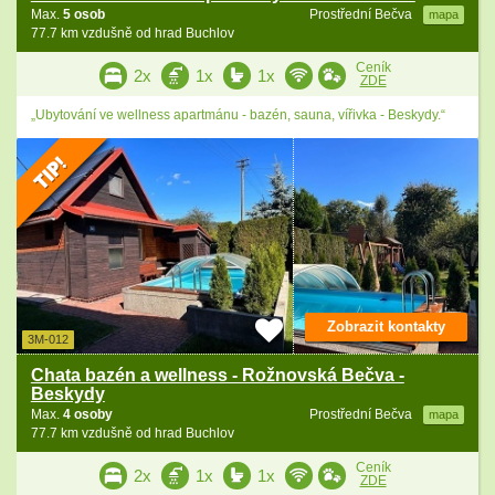
Max.
5 osob
Prostřední Bečva
mapa
77.7 km vzdušně od hrad Buchlov
Ceník
2x
1x
1x
ZDE
„Ubytování ve wellness apartmánu - bazén, sauna, vířivka - Beskydy.“
Zobrazit kontakty
3M-012
Chata bazén a wellness - Rožnovská Bečva -
Beskydy
Max.
4 osoby
Prostřední Bečva
mapa
77.7 km vzdušně od hrad Buchlov
Ceník
2x
1x
1x
ZDE