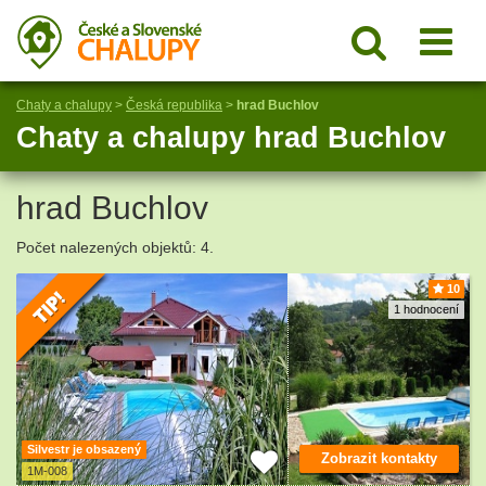
Chaty a chalupy
>
Česká republika
>
hrad Buchlov
Chaty a chalupy hrad Buchlov
hrad Buchlov
Počet nalezených objektů: 4.
10
1 hodnocení
Silvestr je obsazený
Zobrazit kontakty
1M-008