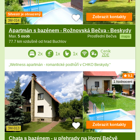
Silvestr je obsazený
Zobrazit kontakty
3M-014
Apartmán s bazénem - Rožnovská Bečva - Beskydy
Max.
5 osob
Prostřední Bečva
mapa
77.7 km vzdušně od hrad Buchlov
Ceník
2x
1x
1x
ZDE
„Wellness apartmán - romantické podhůří v CHKO Beskydy.“
9.1
1 hodnocení
Zobrazit kontakty
3M-013
Chata s bazénem - u přehrady na Horní Bečvě