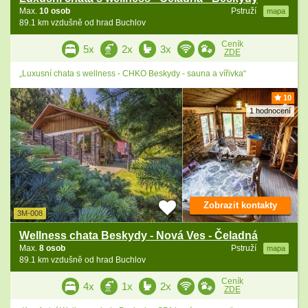
Max.
10 osob
Pstruží
mapa
89.1 km vzdušně od hrad Buchlov
Ceník
5x
2x
3x
ZDE
„Luxusní chata s wellness - CHKO Beskydy - sauna a vířivka“
10
1 hodnocení
Zobrazit kontakty
3M-008
Wellness chata Beskydy - Nová Ves - Čeladná
Max.
8 osob
Pstruží
mapa
89.1 km vzdušně od hrad Buchlov
Ceník
4x
1x
2x
ZDE