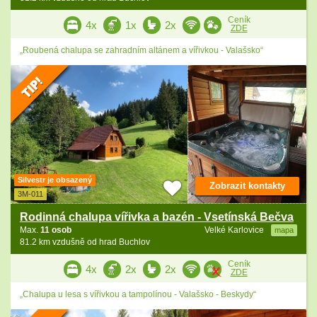
Ceník
4x
1x
2x
ZDE
„Roubená chalupa se zahradním altánem a vířivkou - Valašsko“
Silvestr je obsazený
Zobrazit kontakty
3M-011
Rodinná chalupa vířivka a bazén - Vsetínská Bečva
Max.
11 osob
Velké Karlovice
mapa
81.2 km vzdušně od hrad Buchlov
Ceník
4x
2x
2x
ZDE
„Chalupa u lesa s vířivkou a tampolínou - Valašsko - Beskydy“