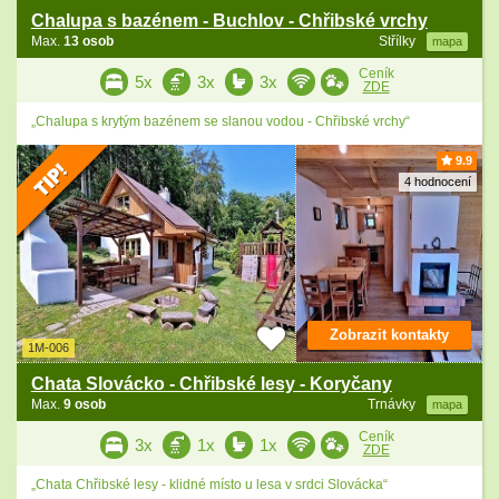
Chalupa s bazénem - Buchlov - Chřibské vrchy
Max.
13 osob
Střílky
mapa
Ceník
5x
3x
3x
ZDE
„Chalupa s krytým bazénem se slanou vodou - Chřibské vrchy“
9.9
4 hodnocení
Zobrazit kontakty
1M-006
Chata Slovácko - Chřibské lesy - Koryčany
Max.
9 osob
Trnávky
mapa
Ceník
3x
1x
1x
ZDE
„Chata Chřibské lesy - klidné místo u lesa v srdci Slovácka“