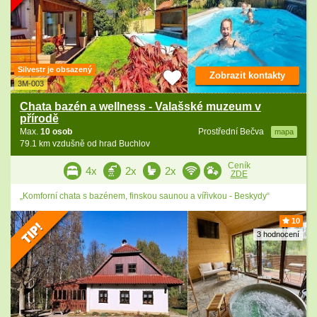
Silvestr je obsazený
Zobrazit kontakty
3M-003
Chata bazén a wellness - Valašské muzeum v
přírodě
Max.
10 osob
Prostřední Bečva
mapa
79.1 km vzdušně od hrad Buchlov
Ceník
4x
2x
2x
ZDE
„Komforní chata s bazénem, finskou saunou a vířivkou - Beskydy“
10
3 hodnocení