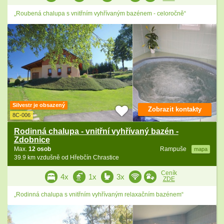
„Roubená chalupa s vnitřním vyhřívaným bazénem - celoročně“
Silvestr je obsazený
Zobrazit kontakty
8C-006
Rodinná chalupa - vnitřní vyhřívaný bazén -
Zdobnice
Max.
12 osob
Rampuše
mapa
39.9 km vzdušně od Hřebčín Chrastice
Ceník
4x
1x
3x
ZDE
„Rodinná chalupa s vnitřním vyhřívaným relaxačním bazénem“