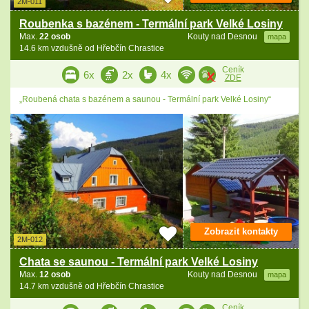
2M-011
Roubenka s bazénem - Termální park Velké Losiny
Max.
22 osob
Kouty nad Desnou
mapa
14.6 km vzdušně od Hřebčín Chrastice
Ceník
6x
2x
4x
ZDE
„Roubená chata s bazénem a saunou - Termální park Velké Losiny“
Zobrazit kontakty
2M-012
Chata se saunou - Termální park Velké Losiny
Max.
12 osob
Kouty nad Desnou
mapa
14.7 km vzdušně od Hřebčín Chrastice
Ceník