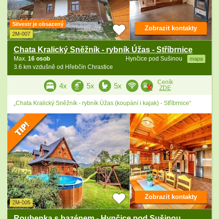
Silvestr je obsazený
Zobrazit kontakty
2M-007
Chata Kralický Sněžník - rybník Úžas - Stříbrnice
Max.
16 osob
Hynčice pod Sušinou
mapa
3.6 km vzdušně od Hřebčín Chrastice
Ceník
4x
5x
5x
ZDE
„Chata Kralický Sněžník - rybník Úžas (koupání i kajak) - Stříbrnice“
Zobrazit kontakty
2M-005
Roubenka s bazénem - Hynčice pod Sušinou