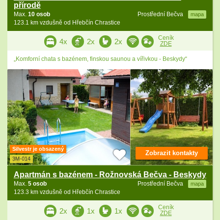
přírodě
Max.
10 osob
Prostřední Bečva
mapa
123.1 km vzdušně od Hřebčín Chrastice
Ceník
4x
2x
2x
ZDE
„Komforní chata s bazénem, finskou saunou a vířivkou - Beskydy“
Silvestr je obsazený
Zobrazit kontakty
3M-014
Apartmán s bazénem - Rožnovská Bečva - Beskydy
Max.
5 osob
Prostřední Bečva
mapa
123.3 km vzdušně od Hřebčín Chrastice
Ceník
2x
1x
1x
ZDE