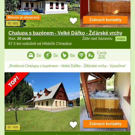
Silvestr je obsazený
Zobrazit kontakty
9C-002
Chalupa s bazénem - Velké Dářko - Žďárské vrchy
Max.
20 osob
Žďár nad Sázavou
mapa
87.5 km vzdušně od Hřebčín Chrastice
Ceník
5x
5x
6x
ZDE
„Rodinná Chalupa s bazénem - Velké Dářko - Žďárské vrchy - Vysočina“
Zobrazit kontakty
5C-005