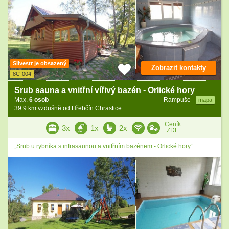
Silvestr je obsazený
Zobrazit kontakty
8C-004
Srub sauna a vnitřní vířivý bazén - Orlické hory
Max.
6 osob
Rampuše
mapa
39.9 km vzdušně od Hřebčín Chrastice
Ceník
3x
1x
2x
ZDE
„Srub u rybníka s infrasaunou a vnitřním bazénem - Orlické hory“