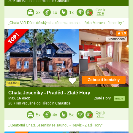
20.5 km vzdušně od Hřebčín Chrastice
Ceník
3x
1x
1x
ZDE
„Chata Vlčí Důl s dětským bazénem a terasou - řeka Morava - Jeseníky.“
9.9
3 hodnocení
Zobrazit kontakty
2M-023
Chata Jeseníky - Praděd - Zlaté Hory
Max.
16 osob
Zlaté Hory
mapa
28.7 km vzdušně od Hřebčín Chrastice
Ceník
5x
4x
5x
ZDE
„Komfortní Chata Jeseníky se saunou - Rejvíz - Zlaté Hory“