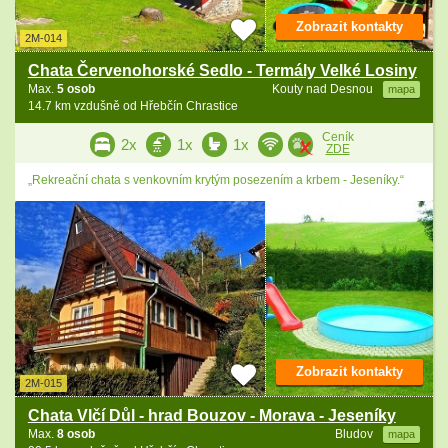
Zobrazit kontakty
2M-014
Chata Červenohorské Sedlo - Termály Velké Losiny
Max.
5 osob
Kouty nad Desnou
mapa
14.7 km vzdušně od Hřebčín Chrastice
Ceník
2x
1x
1x
ZDE
„Rekreační chata s venkovním krytým posezením a krbem - Jeseníky.“
Zobrazit kontakty
2M-015
Chata Vlčí Důl - hrad Bouzov - Morava - Jeseníky
Max.
8 osob
Bludov
mapa