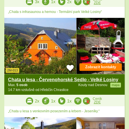
3x
1x
2x
ZDE
„Chata s infrasaunou a hernou - Termální park Velké Losiny“
Zobrazit kontakty
2M-013
Chata u lesa - Červenohorské Sedlo - Velké Losiny
Max.
5 osob
Kouty nad Desnou
mapa
14.7 km vzdušně od Hřebčín Chrastice
Ceník
2x
1x
1x
ZDE
„Chata u lesa s venkovním posezením a krbem - Jeseníky.“