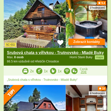
9.4
3 hodnocení
Zobrazit kontakty
5C-011
Srubová chata s vířivkou - Trutnovsko - Mladé Buky
Max.
8 osob
Horní Staré Buky
mapa
86.5 km vzdušně od Hřebčín Chrastice
Ceník
2x
1x
1x
ZDE
„Srubová chata s vířivkou - Trutnovsko - Mladé Buky“
10
4 hodnocení