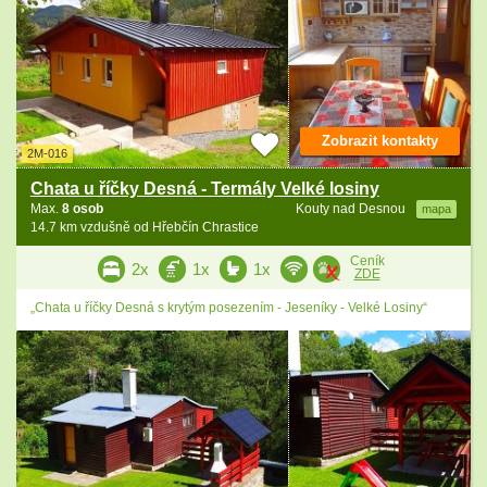
Zobrazit kontakty
2M-016
Chata u říčky Desná - Termály Velké losiny
Max.
8 osob
Kouty nad Desnou
mapa
14.7 km vzdušně od Hřebčín Chrastice
Ceník
2x
1x
1x
ZDE
„Chata u říčky Desná s krytým posezením - Jeseníky - Velké Losiny“