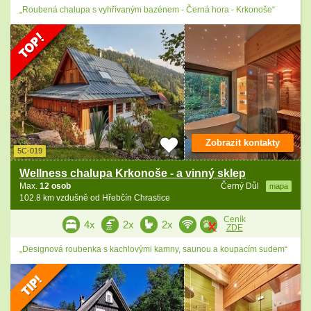
„Roubená chalupa s vyhřívaným bazénem - Černá hora - Krkonoše“
Zobrazit kontakty
5C-019
Wellness chalupa Krkonoše - a vinný sklep
Max.
12 osob
Černý Důl
mapa
102.8 km vzdušně od Hřebčín Chrastice
Ceník
4x
2x
2x
ZDE
„Designová roubenka s kachlovými kamny, saunou a koupacím sudem“