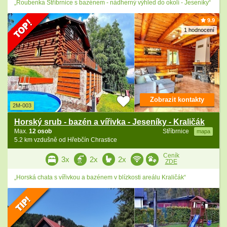
„Roubenka Stříbrnice s bazénem - nádherný výhled do okolí - Jeseníky“
9.9
1 hodnocení
Zobrazit kontakty
2M-003
Horský srub - bazén a vířivka - Jeseníky - Kraličák
Max.
12 osob
Stříbrnice
mapa
5.2 km vzdušně od Hřebčín Chrastice
Ceník
3x
2x
2x
ZDE
„Horská chata s vířivkou a bazénem v blízkosti areálu Kraličák“