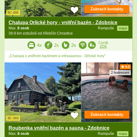
Zobrazit kontakty
8C-005
Chalupa Orlické hory - vnitřní bazén - Zdobnice
Max.
8 osob
Rampuše
mapa
39.9 km vzdušně od Hřebčín Chrastice
Ceník
4x
2x
2x
ZDE
„Chalupa s vnitřním bazénem a infrasaunou - Orlické hory“
9.6
2 hodnocení
Zobrazit kontakty
8C-003
Roubenka vnitřní bazén a sauna - Zdobnice
Max.
8 osob
Rampuše
mapa