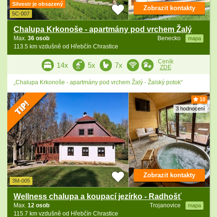
Silvestr je obsazený
Zobrazit kontakty
5C-007
Chalupa Krkonoše - apartmány pod vrchem Žalý
Max.
36 osob
Benecko
mapa
113.5 km vzdušně od Hřebčín Chrastice
Ceník
14x
5x
7x
ZDE
„Chalupa Krkonoše - apartmány pod vrchem Žalý - Žalský potok“
10
3 hodnocení
Zobrazit kontakty
3M-005
Wellness chalupa a koupací jezírko - Radhošť
Max.
12 osob
Trojanovice
mapa
115.7 km vzdušně od Hřebčín Chrastice