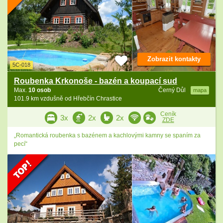
Zobrazit kontakty
5C-018
Roubenka Krkonoše - bazén a koupací sud
Max.
10 osob
Černý Důl
mapa
101.9 km vzdušně od Hřebčín Chrastice
Ceník
3x
2x
2x
ZDE
„Romantická roubenka s bazénem a kachlovými kamny se spaním za
pecí“