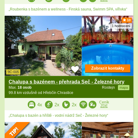
„Roubenka s bazénem a wellness - Finská sauna, Swimm SPA, vířivka“
10
1 hodnocení
Zobrazit kontakty
9C-005
Chalupa s bazénem - přehrada Seč - Železné hory
Max.
18 osob
Rostejn
mapa
99.8 km vzdušně od Hřebčín Chrastice
Ceník
4x
2x
2x
ZDE
„Chalupa s bazén a hřiště - vodní nádrž Seč - Železné hory“