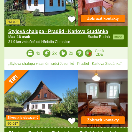
Zobrazit kontakty
2M-022
Stylová chalupa - Praděd - Karlova Studánka
Max.
16 osob
Suchá Rudná
mapa
31.9 km vzdušně od Hřebčín Chrastice
Ceník
4x
2x
2x
ZDE
„Stylová chalupa v samém srdci Jeseníků - Praděd - Karlova Studánka“
Silvestr je obsazený
Zobrazit kontakty
8C-017