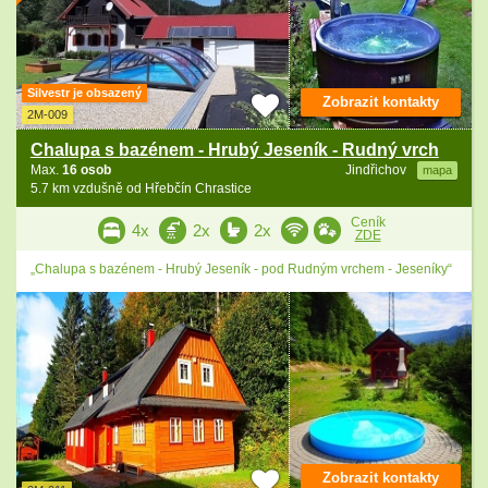
Silvestr je obsazený
Zobrazit kontakty
2M-009
Chalupa s bazénem - Hrubý Jeseník - Rudný vrch
Max.
16 osob
Jindřichov
mapa
5.7 km vzdušně od Hřebčín Chrastice
Ceník
4x
2x
2x
ZDE
„Chalupa s bazénem - Hrubý Jeseník - pod Rudným vrchem - Jeseníky“
Zobrazit kontakty