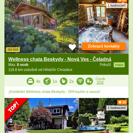
1 hodnocení
Zobrazit kontakty
3M-008
Wellness chata Beskydy - Nová Ves - Čeladná
Max.
8 osob
Pstruží
mapa
118.6 km vzdušně od Hřebčín Chrastice
Ceník
4x
1x
2x
ZDE
„Komfortní Wellness chata Beskydy - SPA bazén a sauna“
10
1 hodnocení