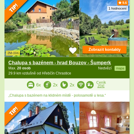
9.6
1 hodnocení
Zobrazit kontakty
2M-004
Chalupa s bazénem - hrad Bouzov - Šumperk
Max.
20 osob
Nedvězí
mapa
29.9 km vzdušně od Hřebčín Chrastice
Ceník
6x
2x
2x
ZDE
„Chalupa s bazénem na klidném místě - polosamotě u lesa.“