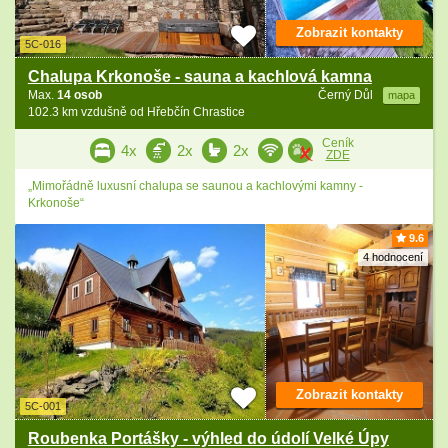
Zobrazit kontakty
5C-016
Chalupa Krkonoše - sauna a kachlová kamna
Max.
14 osob
Černý Důl
mapa
102.3 km vzdušně od Hřebčín Chrastice
Ceník
4x
2x
2x
ZDE
„Mimořádně luxusní chalupa se saunou a kachlovými kamny -
Krkonoše“
9.6
4 hodnocení
Zobrazit kontakty
5C-001
Roubenka Portášky - výhled do údolí Velké Úpy