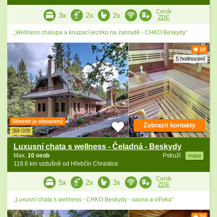
Ceník
3x
2x
2x
ZDE
„Wellness chalupa a koupací jezírko na zahradě - CHKO Beskydy“
10
5 hodnocení
Silvestr je obsazený
Zobrazit kontakty
3M-009
Luxusní chata s wellness - Čeladná - Beskydy
Max.
10 osob
Pstruží
mapa
118.6 km vzdušně od Hřebčín Chrastice
Ceník
5x
2x
3x
ZDE
„Luxusní chata s wellness - CHKO Beskydy - sauna a vířivka“
10