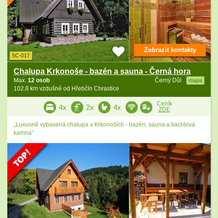
Zobrazit kontakty
5C-017
Chalupa Krkonoše - bazén a sauna - Černá hora
Max.
12 osob
Černý Důl
mapa
102.8 km vzdušně od Hřebčín Chrastice
Ceník
4x
2x
4x
ZDE
„Luxusně vybavená chalupa v Krkonoších - bazén, sauna a kachlová
kamna“