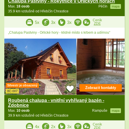
Chalupa Pastviny - Rokytnice v Orlických horách
Max.
18 osob
Pěčín
mapa
35.9 km vzdušně od Hřebčín Chrastice
Ceník
5x
3x
3x
ZDE
„Chalupa Pastviny - Orlické hory - klidné místo s krbem a udírnou“
Silvestr je obsazený
Zobrazit kontakty
8C-007
Roubená chalupa - vnitřní vyhřívaný bazén -
Zdobnice
Max.
10 osob
Rampuše
mapa
39.9 km vzdušně od Hřebčín Chrastice
Ceník
4x
2x
3x
ZDE