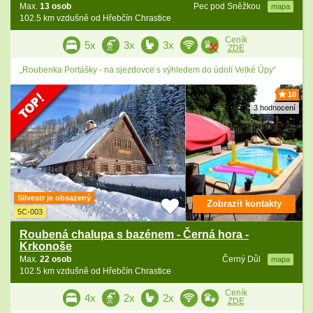
Max.
13 osob
Pec pod Sněžkou
mapa
102.5 km vzdušně od Hřebčín Chrastice
Ceník
5x
3x
3x
ZDE
„Roubenka Portášky - na sjezdovce s výhledem do údolí Velké Úpy“
10
3 hodnocení
Silvestr je obsazený
Zobrazit kontakty
5C-003
Roubená chalupa s bazénem - Černá hora -
Krkonoše
Max.
22 osob
Černý Důl
mapa
102.5 km vzdušně od Hřebčín Chrastice
Ceník
4x
2x
2x
ZDE