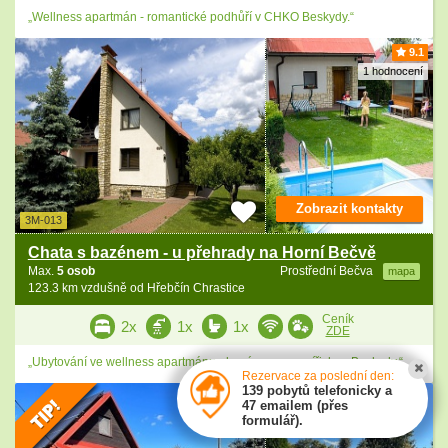
„Wellness apartmán - romantické podhůří v CHKO Beskydy.“
9.1
1 hodnocení
Zobrazit kontakty
3M-013
Chata s bazénem - u přehrady na Horní Bečvě
Max.
5 osob
Prostřední Bečva
mapa
123.3 km vzdušně od Hřebčín Chrastice
Ceník
2x
1x
1x
ZDE
„Ubytování ve wellness apartmánu - bazén, sauna, vířivka - Beskydy.“
Rezervace za poslední den:
139 pobytů telefonicky a
47 emailem (přes
formulář).