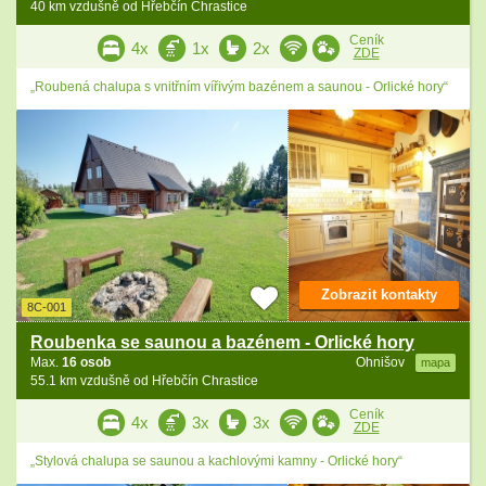
40 km vzdušně od Hřebčín Chrastice
Ceník
4x
1x
2x
ZDE
„Roubená chalupa s vnitřním vířivým bazénem a saunou - Orlické hory“
Zobrazit kontakty
8C-001
Roubenka se saunou a bazénem - Orlické hory
Max.
16 osob
Ohnišov
mapa
55.1 km vzdušně od Hřebčín Chrastice
Ceník
4x
3x
3x
ZDE
„Stylová chalupa se saunou a kachlovými kamny - Orlické hory“