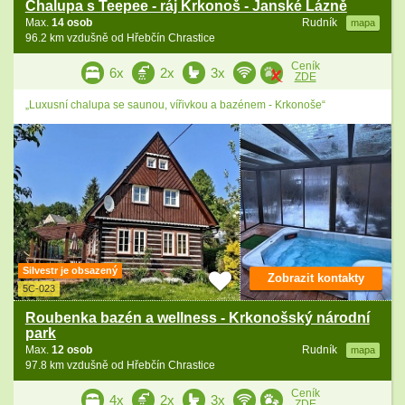
Chalupa s Teepee - ráj Krkonoš - Janské Lázně
Max.
14 osob
Rudník
mapa
96.2 km vzdušně od Hřebčín Chrastice
Ceník
6x
2x
3x
ZDE
„Luxusní chalupa se saunou, vířivkou a bazénem - Krkonoše“
Silvestr je obsazený
Zobrazit kontakty
5C-023
Roubenka bazén a wellness - Krkonošský národní
park
Max.
12 osob
Rudník
mapa
97.8 km vzdušně od Hřebčín Chrastice
Ceník
4x
2x
3x
ZDE