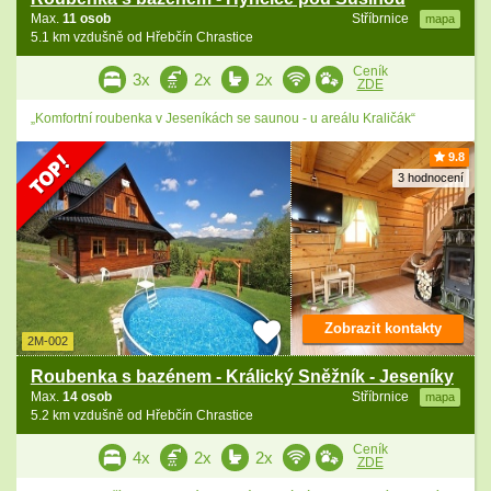
Max.
11 osob
Stříbrnice
mapa
5.1 km vzdušně od Hřebčín Chrastice
Ceník
3x
2x
2x
ZDE
„Komfortní roubenka v Jeseníkách se saunou - u areálu Kraličák“
9.8
3 hodnocení
Zobrazit kontakty
2M-002
Roubenka s bazénem - Králický Sněžník - Jeseníky
Max.
14 osob
Stříbrnice
mapa
5.2 km vzdušně od Hřebčín Chrastice
Ceník
4x
2x
2x
ZDE