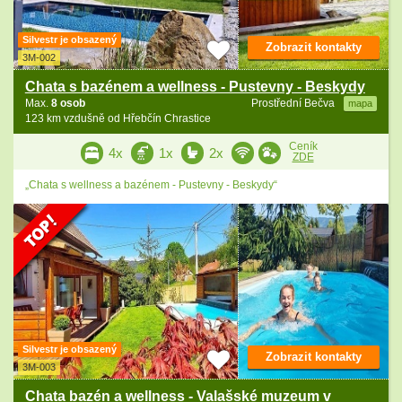
Silvestr je obsazený
Zobrazit kontakty
3M-002
Chata s bazénem a wellness - Pustevny - Beskydy
Max.
8 osob
Prostřední Bečva
mapa
123 km vzdušně od Hřebčín Chrastice
Ceník
4x
1x
2x
ZDE
„Chata s wellness a bazénem - Pustevny - Beskydy“
Silvestr je obsazený
Zobrazit kontakty
3M-003
Chata bazén a wellness - Valašské muzeum v