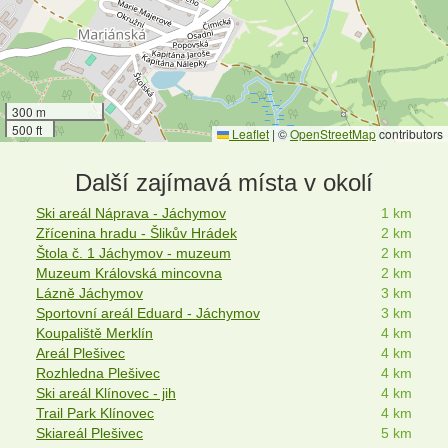
300 m
500 ft
Leaflet
|
©
OpenStreetMap
contributors
Další zajímavá místa v okolí
Ski areál Náprava - Jáchymov
1 km
Zřícenina hradu - Šlikův Hrádek
2 km
Štola č. 1 Jáchymov - muzeum
2 km
Muzeum Královská mincovna
2 km
Lázně Jáchymov
3 km
Sportovní areál Eduard - Jáchymov
3 km
Koupaliště Merklín
4 km
Areál Plešivec
4 km
Rozhledna Plešivec
4 km
Ski areál Klínovec - jih
4 km
Trail Park Klínovec
4 km
Skiareál Plešivec
5 km