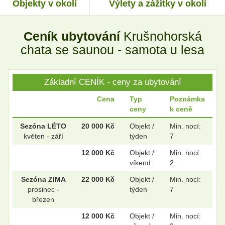
Objekty v okolí
Výlety a zážitky v okolí
Ceník ubytování
Krušnohorská
.
.
chata se saunou - samota u lesa
Základní CENÍK - ceny za ubytování
.
.
Cena
Typ
Poznámka
ceny
k ceně
.
.
Sezóna LÉTO
20 000 Kč
Objekt /
Min. nocí:
květen - září
týden
7
12 000 Kč
Objekt /
Min. nocí:
víkend
2
.
.
Sezóna ZIMA
22 000 Kč
Objekt /
Min. nocí:
prosinec -
týden
7
březen
12 000 Kč
Objekt /
Min. nocí: