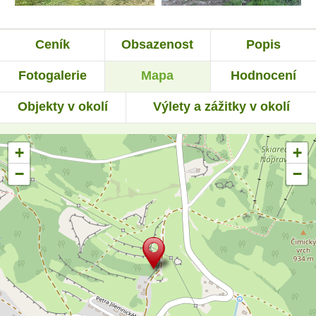
Ceník
Obsazenost
Popis
Fotogalerie
Mapa
Hodnocení
Objekty v okolí
Výlety a zážitky v okolí
+
+
−
−