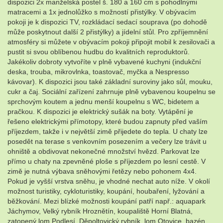
dispozici 2x manželská postel š. 180 a 160 cm s pohodlnými
matracemi a 1x jednolůžko s možností přistýlky. V obývacím
pokoji je k dispozici TV, rozkládací sedací souprava (po dohodě
může poskytnout další 2 přistýlky) a jídelní stůl. Pro zpříjemnění
atmosféry si můžete v obývacím pokoji připojit mobil k zesilovači a
pustit si svou oblíbenou hudbu do kvalitních reproduktorů.
Jakékoliv dobroty vytvoříte v plně vybavené kuchyni (indukční
deska, trouba, mikrovlnka, toastovač, myčka a Nespresso
kávovar). K dispozici jsou také základní suroviny jako sůl, mouku,
cukr a čaj. Sociální zařízení zahrnuje plně vybavenou koupelnu se
sprchovým koutem a jednu menší koupelnu s WC, bidetem a
pračkou. K dispozici je elektrický sušák na boty. Vytápění je
řešeno elektrickými přímotopy, které budou zapnuty před vaším
příjezdem, takže i v největší zimě přijedete do tepla. U chaty lze
posedět na terase s venkovním posezením a večery lze trávit u
ohniště a obdivovat nekonečné množství hvězd. Parkovat lze
přímo u chaty na zpevněné ploše s příjezdem po lesní cestě. V
zimě je nutná výbava sněhovými řetězy nebo pohonem 4x4.
Pokud je vyšší vrstva sněhu, je vhodné nechat auto níže. V okolí
možnost turistiky, cykloturistiky, koupání, houbaření, lyžování a
běžkování. Mezi blízké možnosti koupání patří např.: aquapark
Jáchymov, Velký rybník Hroznětín, koupaliště Horní Blatná,
zatopený lom Podlesí, Děpoltovický rybník, lom Otovice, bazén