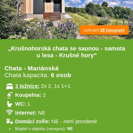
zobrazit
28 fotografií
„Krušnohorská chata se saunou - samota
u lesa - Krušné hory“
Chata - Mariánská
Chata kapacita:
6 osob
3 ložnice:
2x 2, 1x 1+1
Koupelna:
2
WC:
1
Internet:
NE
Domácí zvíře:
NE - není povolené
Majitel v objektu (recepce):
NE