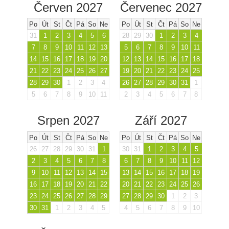
Červen 2027
Červenec 2027
Po
Út
St
Čt
Pá
So
Ne
Po
Út
St
Čt
Pá
So
Ne
31
1
2
3
4
5
6
28
29
30
1
2
3
4
7
8
9
10
11
12
13
5
6
7
8
9
10
11
14
15
16
17
18
19
20
12
13
14
15
16
17
18
21
22
23
24
25
26
27
19
20
21
22
23
24
25
28
29
30
1
2
3
4
26
27
28
29
30
31
1
5
6
7
8
9
10
11
2
3
4
5
6
7
8
Srpen 2027
Září 2027
Po
Út
St
Čt
Pá
So
Ne
Po
Út
St
Čt
Pá
So
Ne
26
27
28
29
30
31
1
30
31
1
2
3
4
5
2
3
4
5
6
7
8
6
7
8
9
10
11
12
9
10
11
12
13
14
15
13
14
15
16
17
18
19
16
17
18
19
20
21
22
20
21
22
23
24
25
26
23
24
25
26
27
28
29
27
28
29
30
1
2
3
30
31
1
2
3
4
5
4
5
6
7
8
9
10