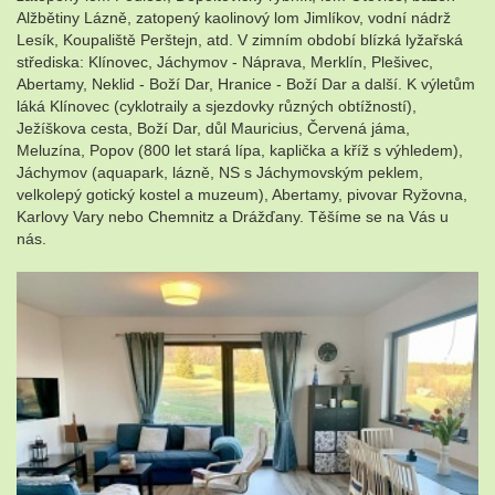
Alžbětiny Lázně, zatopený kaolinový lom Jimlíkov, vodní nádrž
Lesík, Koupaliště Perštejn, atd. V zimním období blízká lyžařská
střediska: Klínovec, Jáchymov - Náprava, Merklín, Plešivec,
Abertamy, Neklid - Boží Dar, Hranice - Boží Dar a další. K výletům
láká Klínovec (cyklotraily a sjezdovky různých obtížností),
Ježíškova cesta, Boží Dar, důl Mauricius, Červená jáma,
Meluzína, Popov (800 let stará lípa, kaplička a kříž s výhledem),
Jáchymov (aquapark, lázně, NS s Jáchymovským peklem,
velkolepý gotický kostel a muzeum), Abertamy, pivovar Ryžovna,
Karlovy Vary nebo Chemnitz a Drážďany. Těšíme se na Vás u
nás.