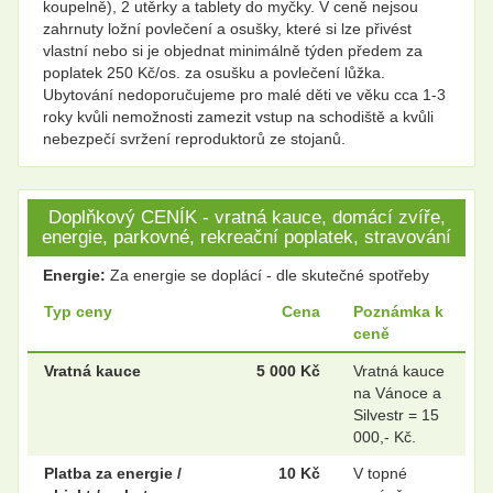
koupelně), 2 utěrky a tablety do myčky. V ceně nejsou
zahrnuty ložní povlečení a osušky, které si lze přivést
vlastní nebo si je objednat minimálně týden předem za
poplatek 250 Kč/os. za osušku a povlečení lůžka.
Ubytování nedoporučujeme pro malé děti ve věku cca 1-3
roky kvůli nemožnosti zamezit vstup na schodiště a kvůli
nebezpečí svržení reproduktorů ze stojanů.
Doplňkový CENÍK - vratná kauce, domácí zvíře,
energie, parkovné, rekreační poplatek, stravování
Energie:
Za energie se doplácí - dle skutečné spotřeby
Typ ceny
Cena
Poznámka k
ceně
Vratná kauce
5 000 Kč
Vratná kauce
na Vánoce a
Silvestr = 15
000,- Kč.
Platba za energie /
10 Kč
V topné