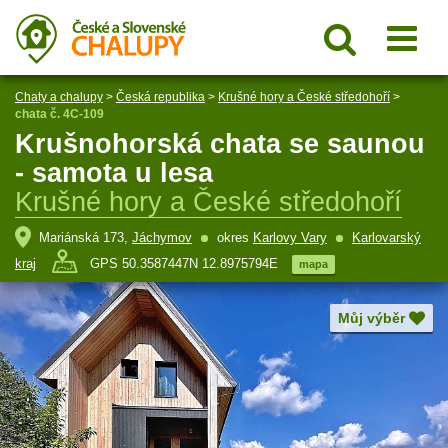
Chaty a chalupy
>
Česká republika
>
Krušné hory a České středohoří
>
chata č. 4C-109
Krušnohorská chata se saunou
- samota u lesa
Krušné hory a České středohoří
Mariánská 173,
Jáchymov
okres
Karlovy Vary
Karlovarský
kraj
GPS 50.3587447N 12.8975794E
mapa
Můj výběr