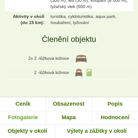
(300 m), les (30 m), koupání (6 000 m),
lyžařský vlek (600 m)
Aktivity v okolí
turistika, cykloturistika, aqua park,
(do 15 km):
houbaření, lyžování
Členění objektu
2x 2 -lůžková ložnice
2 -lůžková ložnice
Ceník
Obsazenost
Popis
Fotogalerie
Mapa
Hodnocení
Objekty v okolí
Výlety a zážitky v okolí