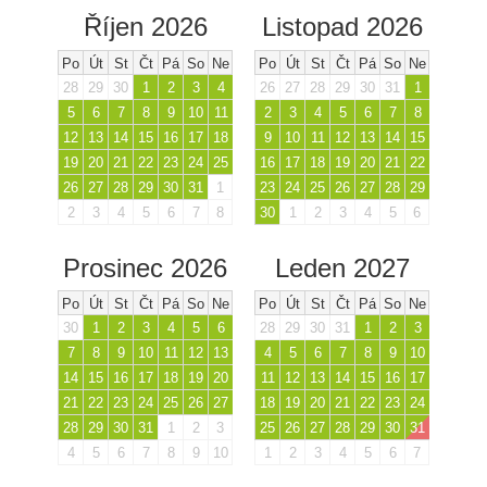
Říjen 2026
Listopad 2026
Po
Út
St
Čt
Pá
So
Ne
Po
Út
St
Čt
Pá
So
Ne
28
29
30
1
2
3
4
26
27
28
29
30
31
1
5
6
7
8
9
10
11
2
3
4
5
6
7
8
12
13
14
15
16
17
18
9
10
11
12
13
14
15
19
20
21
22
23
24
25
16
17
18
19
20
21
22
26
27
28
29
30
31
1
23
24
25
26
27
28
29
2
3
4
5
6
7
8
30
1
2
3
4
5
6
Prosinec 2026
Leden 2027
Po
Út
St
Čt
Pá
So
Ne
Po
Út
St
Čt
Pá
So
Ne
30
1
2
3
4
5
6
28
29
30
31
1
2
3
7
8
9
10
11
12
13
4
5
6
7
8
9
10
14
15
16
17
18
19
20
11
12
13
14
15
16
17
21
22
23
24
25
26
27
18
19
20
21
22
23
24
28
29
30
31
1
2
3
25
26
27
28
29
30
31
4
5
6
7
8
9
10
1
2
3
4
5
6
7