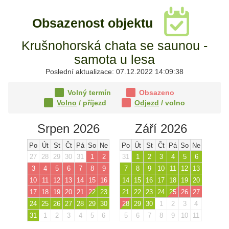
Obsazenost objektu
Krušnohorská chata se saunou -
samota u lesa
Poslední aktualizace: 07.12.2022 14:09:38
Volný termín
Obsazeno
Volno
/ příjezd
Odjezd
/ volno
Srpen 2026
Září 2026
Po
Út
St
Čt
Pá
So
Ne
Po
Út
St
Čt
Pá
So
Ne
27
28
29
30
31
1
2
31
1
2
3
4
5
6
3
4
5
6
7
8
9
7
8
9
10
11
12
13
10
11
12
13
14
15
16
14
15
16
17
18
19
20
17
18
19
20
21
22
23
21
22
23
24
25
26
27
24
25
26
27
28
29
30
28
29
30
1
2
3
4
31
1
2
3
4
5
6
5
6
7
8
9
10
11