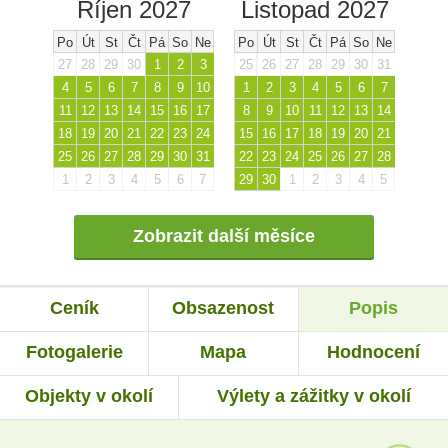
Říjen 2027
Listopad 2027
Po
Út
St
Čt
Pá
So
Ne
Po
Út
St
Čt
Pá
So
Ne
27
28
29
30
1
2
3
25
26
27
28
29
30
31
4
5
6
7
8
9
10
1
2
3
4
5
6
7
11
12
13
14
15
16
17
8
9
10
11
12
13
14
18
19
20
21
22
23
24
15
16
17
18
19
20
21
25
26
27
28
29
30
31
22
23
24
25
26
27
28
1
2
3
4
5
6
7
29
30
1
2
3
4
5
Zobrazit další měsíce
Ceník
Obsazenost
Popis
Fotogalerie
Mapa
Hodnocení
Objekty v okolí
Výlety a zážitky v okolí