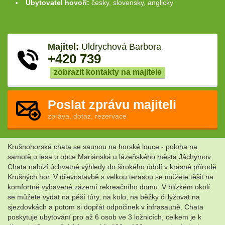
Ubytovatel hovoří:
česky, slovensky, anglicky
Majitel:
Uldrychová Barbora
+420 739
zobrazit kontakty na majitele
Poslat zprávu majiteli
zpráva, dotaz, rezervace
Krušnohorská chata se saunou na horské louce - poloha na
samotě u lesa u obce Mariánská u lázeňského města Jáchymov.
Chata nabízí úchvatné výhledy do širokého údolí v krásné přírodě
Krušných hor. V dřevostavbě s velkou terasou se můžete těšit na
komfortně vybavené zázemí rekreačního domu. V blízkém okolí
se můžete vydat na pěší túry, na kolo, na běžky či lyžovat na
sjezdovkách a potom si dopřát odpočinek v infrasauně. Chata
poskytuje ubytování pro až 6 osob ve 3 ložnicích, celkem je k