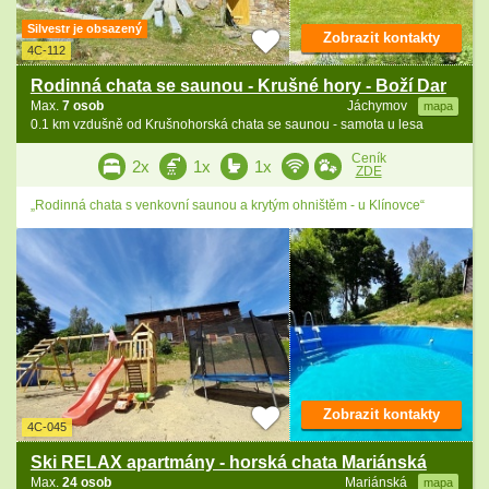
Silvestr je obsazený
Zobrazit kontakty
4C-112
Rodinná chata se saunou - Krušné hory - Boží Dar
Max.
7 osob
Jáchymov
mapa
0.1 km vzdušně od Krušnohorská chata se saunou - samota u lesa
Ceník
2x
1x
1x
ZDE
„Rodinná chata s venkovní saunou a krytým ohništěm - u Klínovce“
Zobrazit kontakty
4C-045
Ski RELAX apartmány - horská chata Mariánská
Max.
24 osob
Mariánská
mapa