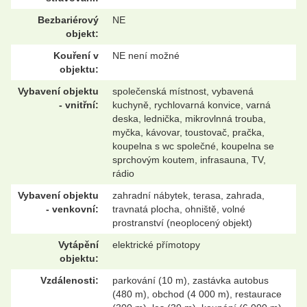
Bezbariérový
NE
objekt:
Kouření v
NE není možné
objektu:
Vybavení objektu
společenská místnost, vybavená
- vnitřní:
kuchyně, rychlovarná konvice, varná
deska, lednička, mikrovlnná trouba,
myčka, kávovar, toustovač, pračka,
koupelna s wc společné, koupelna se
sprchovým koutem, infrasauna, TV,
rádio
Vybavení objektu
zahradní nábytek, terasa, zahrada,
- venkovní:
travnatá plocha, ohniště, volné
prostranství (neoplocený objekt)
Vytápění
elektrické přímotopy
objektu:
Vzdálenosti:
parkování (10 m), zastávka autobus
(480 m), obchod (4 000 m), restaurace