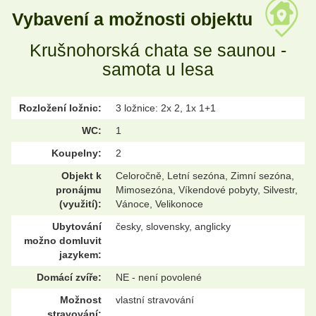
Vybavení a možnosti objektu
Krušnohorská chata se saunou -
samota u lesa
Rozložení ložnic:
3 ložnice: 2x 2, 1x 1+1
WC:
1
Koupelny:
2
Objekt k
Celoročně, Letní sezóna, Zimní sezóna,
pronájmu
Mimosezóna, Víkendové pobyty, Silvestr,
(využití):
Vánoce, Velikonoce
Ubytování
česky, slovensky, anglicky
možno domluvit
jazykem:
Domácí zvíře:
NE - není povolené
Možnost
vlastní stravování
stravování: