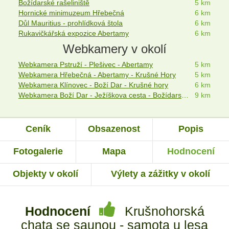
Božídarské rašeliniště
5 km
Hornické minimuzeum Hřebečná
6 km
Důl Mauritius - prohlídková štola
6 km
Rukavičkářská expozice Abertamy
6 km
Webkamery v okolí
Webkamera Pstruží - Plešivec - Abertamy
5 km
Webkamera Hřebečná - Abertamy - Krušné Hory
5 km
Webkamera Klínovec - Boží Dar - Krušné hory
6 km
Webkamera Boží Dar - Ježíškova cesta - Božídarský Špičák
9 km
Ceník
Obsazenost
Popis
Fotogalerie
Mapa
Hodnocení
Objekty v okolí
Výlety a zážitky v okolí
Hodnocení
Krušnohorská
chata se saunou - samota u lesa