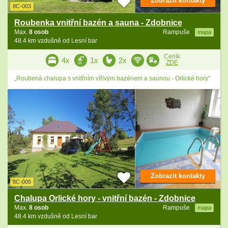
Zobrazit kontakty
8C-003
Roubenka vnitřní bazén a sauna - Zdobnice
Max.
8 osob
Rampuše
mapa
48.4 km vzdušně od Lesní bar
Ceník
4x
1x
2x
ZDE
„Roubená chalupa s vnitřním vířivým bazénem a saunou - Orlické hory“
Zobrazit kontakty
8C-005
Chalupa Orlické hory - vnitřní bazén - Zdobnice
Max.
8 osob
Rampuše
mapa
48.4 km vzdušně od Lesní bar