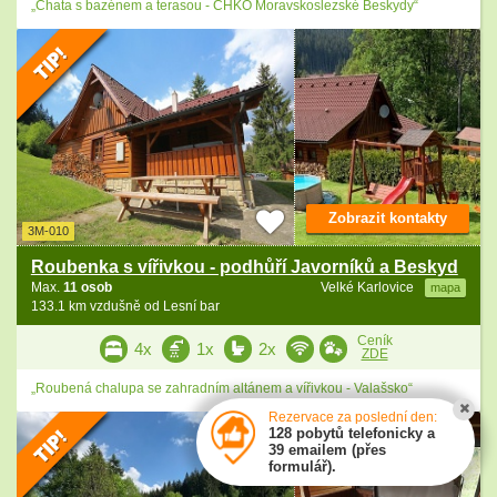
„Chata s bazénem a terasou - CHKO Moravskoslezské Beskydy“
Zobrazit kontakty
3M-010
Roubenka s vířivkou - podhůří Javorníků a Beskyd
Max.
11 osob
Velké Karlovice
mapa
133.1 km vzdušně od Lesní bar
Ceník
4x
1x
2x
ZDE
„Roubená chalupa se zahradním altánem a vířivkou - Valašsko“
Rezervace za poslední den:
128 pobytů telefonicky a
39 emailem (přes
formulář).