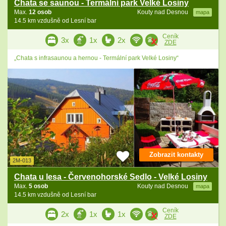
Chata se saunou - Termální park Velké Losiny
Max.
12 osob
Kouty nad Desnou
mapa
14.5 km vzdušně od Lesní bar
Ceník
3x
1x
2x
ZDE
„Chata s infrasaunou a hernou - Termální park Velké Losiny“
Zobrazit kontakty
2M-013
Chata u lesa - Červenohorské Sedlo - Velké Losiny
Max.
5 osob
Kouty nad Desnou
mapa
14.5 km vzdušně od Lesní bar
Ceník
2x
1x
1x
ZDE