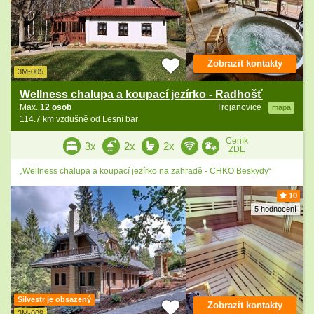
Zobrazit kontakty
3M-005
Wellness chalupa a koupací jezírko - Radhošť
Max.
12 osob
Trojanovice
mapa
114.7 km vzdušně od Lesní bar
Ceník
3x
2x
2x
ZDE
„Wellness chalupa a koupací jezírko na zahradě - CHKO Beskydy“
10
5 hodnocení
Silvestr je obsazený
Zobrazit kontakty
3M-009