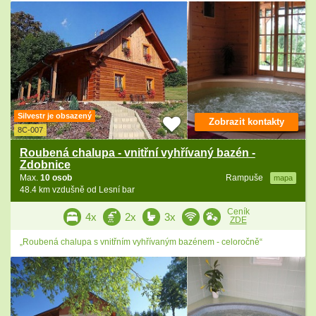
Silvestr je obsazený
Zobrazit kontakty
8C-007
Roubená chalupa - vnitřní vyhřívaný bazén -
Zdobnice
Max.
10 osob
Rampuše
mapa
48.4 km vzdušně od Lesní bar
Ceník
4x
2x
3x
ZDE
„Roubená chalupa s vnitřním vyhřívaným bazénem - celoročně“