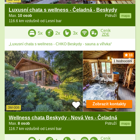
Luxusní chata s wellness - Čeladná - Beskydy
Max.
10 osob
Pstruží
mapa
116.6 km vzdušně od Lesní bar
Ceník
5x
2x
3x
ZDE
„Luxusní chata s wellness - CHKO Beskydy - sauna a vířivka“
10
1 hodnocení
Zobrazit kontakty
3M-008
Wellness chata Beskydy - Nová Ves - Čeladná
Max.
8 osob
Pstruží
mapa
116.7 km vzdušně od Lesní bar
Ceník