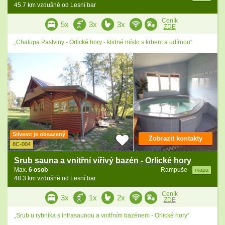
45.7 km vzdušně od Lesní bar
Ceník
5x
3x
3x
ZDE
„Chalupa Pastviny - Orlické hory - klidné místo s krbem a udírnou“
Silvestr je obsazený
Zobrazit kontakty
8C-004
Srub sauna a vnitřní vířivý bazén - Orlické hory
Max.
6 osob
Rampuše
mapa
48.3 km vzdušně od Lesní bar
Ceník
3x
1x
2x
ZDE
„Srub u rybníka s infrasaunou a vnitřním bazénem - Orlické hory“