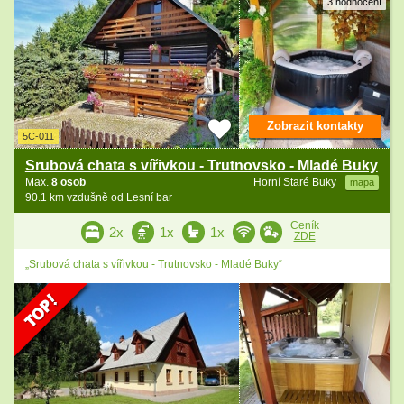
3 hodnocení
Zobrazit kontakty
5C-011
Srubová chata s vířivkou - Trutnovsko - Mladé Buky
Max.
8 osob
Horní Staré Buky
mapa
90.1 km vzdušně od Lesní bar
Ceník
2x
1x
1x
ZDE
„Srubová chata s vířivkou - Trutnovsko - Mladé Buky“