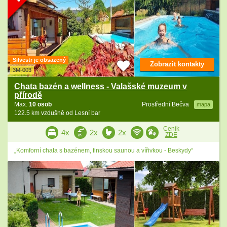
Silvestr je obsazený
Zobrazit kontakty
3M-003
Chata bazén a wellness - Valašské muzeum v
přírodě
Max.
10 osob
Prostřední Bečva
mapa
122.5 km vzdušně od Lesní bar
Ceník
4x
2x
2x
ZDE
„Komforní chata s bazénem, finskou saunou a vířivkou - Beskydy“