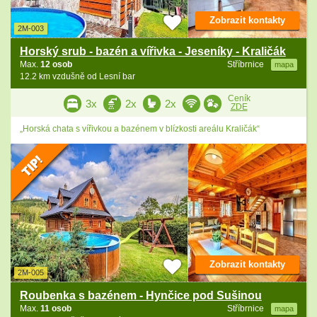
Zobrazit kontakty
2M-003
Horský srub - bazén a vířivka - Jeseníky - Kraličák
Max.
12 osob
Stříbrnice
mapa
12.2 km vzdušně od Lesní bar
Ceník
3x
2x
2x
ZDE
„Horská chata s vířivkou a bazénem v blízkosti areálu Kraličák“
Zobrazit kontakty
2M-005
Roubenka s bazénem - Hynčice pod Sušinou
Max.
11 osob
Stříbrnice
mapa