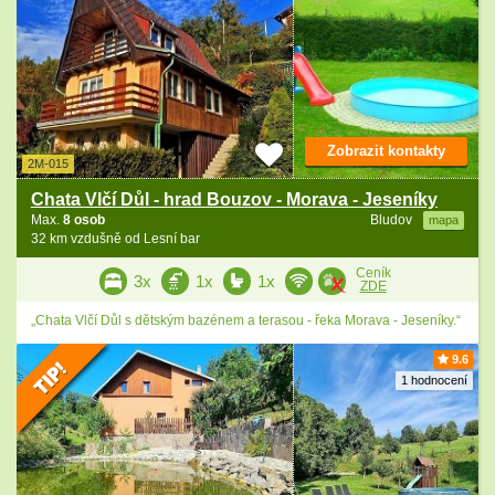
Zobrazit kontakty
2M-015
Chata Vlčí Důl - hrad Bouzov - Morava - Jeseníky
Max.
8 osob
Bludov
mapa
32 km vzdušně od Lesní bar
Ceník
3x
1x
1x
ZDE
„Chata Vlčí Důl s dětským bazénem a terasou - řeka Morava - Jeseníky.“
9.6
1 hodnocení