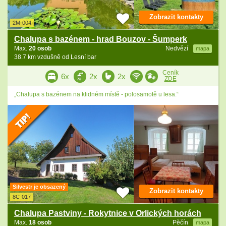
Zobrazit kontakty
2M-004
Chalupa s bazénem - hrad Bouzov - Šumperk
Max.
20 osob
Nedvězí
mapa
38.7 km vzdušně od Lesní bar
Ceník
6x
2x
2x
ZDE
„Chalupa s bazénem na klidném místě - polosamotě u lesa.“
Silvestr je obsazený
Zobrazit kontakty
8C-017
Chalupa Pastviny - Rokytnice v Orlických horách
Max.
18 osob
Pěčín
mapa