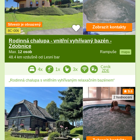
Silvestr je obsazený
Zobrazit kontakty
8C-006
Rodinná chalupa - vnitřní vyhřívaný bazén -
Zdobnice
Max.
12 osob
Rampuše
mapa
48.4 km vzdušně od Lesní bar
Ceník
4x
1x
3x
ZDE
„Rodinná chalupa s vnitřním vyhřívaným relaxačním bazénem“
9.6
2 hodnocení