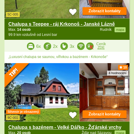
Zobrazit kontakty
5C-005
Chalupa s Teepee - ráj Krkonoš - Janské Lázně
Max.
14 osob
Rudník
mapa
99.9 km vzdušně od Lesní bar
Ceník
6x
2x
3x
ZDE
„Luxusní chalupa se saunou, vířivkou a bazénem - Krkonoše“
10
4 hodnocení
Silvestr je obsazený
Zobrazit kontakty
9C-002
Chalupa s bazénem - Velké Dářko - Žďárské vrchy
Max.
20 osob
Žďár nad Sázavou
mapa