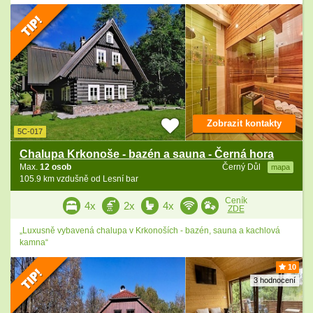
Zobrazit kontakty
5C-017
Chalupa Krkonoše - bazén a sauna - Černá hora
Max.
12 osob
Černý Důl
mapa
105.9 km vzdušně od Lesní bar
Ceník
4x
2x
4x
ZDE
„Luxusně vybavená chalupa v Krkonoších - bazén, sauna a kachlová
kamna“
10
3 hodnocení