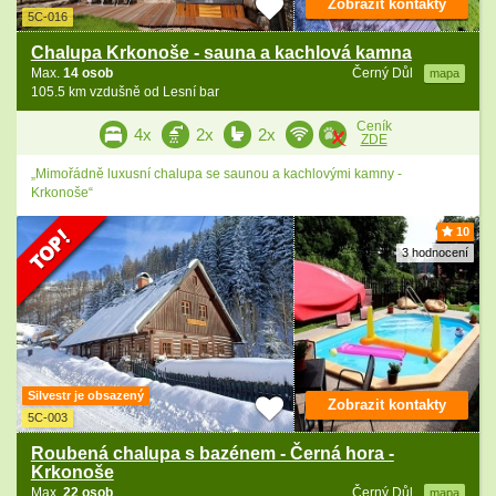
Zobrazit kontakty
5C-016
Chalupa Krkonoše - sauna a kachlová kamna
Max.
14 osob
Černý Důl
mapa
105.5 km vzdušně od Lesní bar
Ceník
4x
2x
2x
ZDE
„Mimořádně luxusní chalupa se saunou a kachlovými kamny -
Krkonoše“
10
3 hodnocení
Silvestr je obsazený
Zobrazit kontakty
5C-003
Roubená chalupa s bazénem - Černá hora -
Krkonoše
Max.
22 osob
Černý Důl
mapa