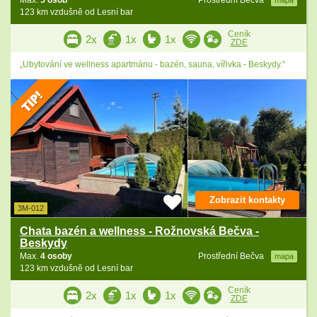
Max.
5 osob
Prostřední Bečva
mapa
123 km vzdušně od Lesní bar
Ceník
2x
1x
1x
ZDE
„Ubytování ve wellness apartmánu - bazén, sauna, vířivka - Beskydy.“
Zobrazit kontakty
3M-012
Chata bazén a wellness - Rožnovská Bečva -
Beskydy
Max.
4 osoby
Prostřední Bečva
mapa
123 km vzdušně od Lesní bar
Ceník
2x
1x
1x
ZDE