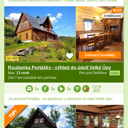
„Roubenka s bazénem a wellness - Finská sauna, Swimm SPA, vířivka“
9.6
4 hodnocení
Zobrazit kontakty
5C-001
Roubenka Portášky - výhled do údolí Velké Úpy
Max.
13 osob
Pec pod Sněžkou
mapa
104.7 km vzdušně od Lesní bar
Ceník
5x
3x
3x
ZDE
„Roubenka Portášky - na sjezdovce s výhledem do údolí Velké Úpy“