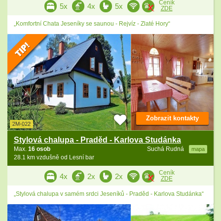
Ceník
5x
4x
5x
ZDE
„Komfortní Chata Jeseníky se saunou - Rejvíz - Zlaté Hory“
Zobrazit kontakty
2M-022
Stylová chalupa - Praděd - Karlova Studánka
Max.
16 osob
Suchá Rudná
mapa
28.1 km vzdušně od Lesní bar
Ceník
4x
2x
2x
ZDE
„Stylová chalupa v samém srdci Jeseníků - Praděd - Karlova Studánka“