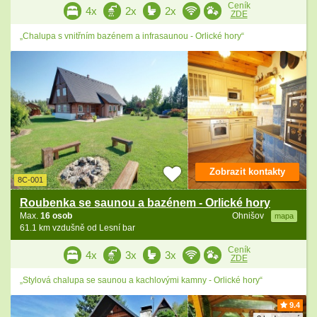
Ceník
4x
2x
2x
ZDE
„Chalupa s vnitřním bazénem a infrasaunou - Orlické hory“
Zobrazit kontakty
8C-001
Roubenka se saunou a bazénem - Orlické hory
Max.
16 osob
Ohnišov
mapa
61.1 km vzdušně od Lesní bar
Ceník
4x
3x
3x
ZDE
„Stylová chalupa se saunou a kachlovými kamny - Orlické hory“
9.4