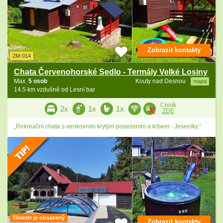
Zobrazit kontakty
2M-014
Chata Červenohorské Sedlo - Termály Velké Losiny
Max.
5 osob
Kouty nad Desnou
mapa
14.5 km vzdušně od Lesní bar
Ceník
2x
1x
1x
ZDE
„Rekreační chata s venkovním krytým posezením a krbem - Jeseníky.“
Silvestr je obsazený
Zobrazit kontakty