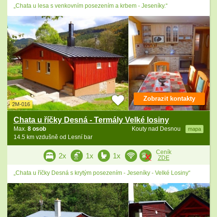
„Chata u lesa s venkovním posezením a krbem - Jeseníky.“
Zobrazit kontakty
2M-016
Chata u říčky Desná - Termály Velké losiny
Max.
8 osob
Kouty nad Desnou
mapa
14.5 km vzdušně od Lesní bar
Ceník
2x
1x
1x
ZDE
„Chata u říčky Desná s krytým posezením - Jeseníky - Velké Losiny“