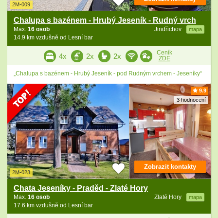
2M-009
Chalupa s bazénem - Hrubý Jeseník - Rudný vrch
Max.
16 osob
Jindřichov
mapa
14.9 km vzdušně od Lesní bar
Ceník
4x
2x
2x
ZDE
„Chalupa s bazénem - Hrubý Jeseník - pod Rudným vrchem - Jeseníky“
9.9
3 hodnocení
Zobrazit kontakty
2M-023
Chata Jeseníky - Praděd - Zlaté Hory
Max.
16 osob
Zlaté Hory
mapa
17.6 km vzdušně od Lesní bar