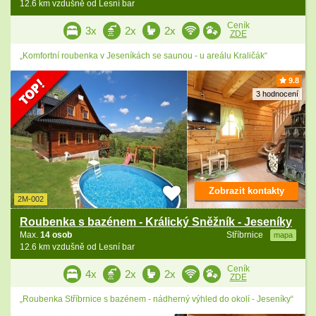
12.6 km vzdušně od Lesní bar
Ceník
3x
2x
2x
ZDE
„Komfortní roubenka v Jeseníkách se saunou - u areálu Kraličák“
9.8
3 hodnocení
Zobrazit kontakty
2M-002
Roubenka s bazénem - Králický Sněžník - Jeseníky
Max.
14 osob
Stříbrnice
mapa
12.6 km vzdušně od Lesní bar
Ceník
4x
2x
2x
ZDE
„Roubenka Stříbrnice s bazénem - nádherný výhled do okolí - Jeseníky“