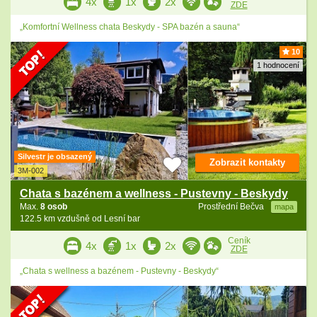
4x
1x
2x
ZDE
„Komfortní Wellness chata Beskydy - SPA bazén a sauna“
10
1 hodnocení
Silvestr je obsazený
Zobrazit kontakty
3M-002
Chata s bazénem a wellness - Pustevny - Beskydy
Max.
8 osob
Prostřední Bečva
mapa
122.5 km vzdušně od Lesní bar
Ceník
4x
1x
2x
ZDE
„Chata s wellness a bazénem - Pustevny - Beskydy“