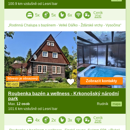
100.9 km vzdušně od Lesní bar
Ceník
5x
5x
6x
ZDE
„Rodinná Chalupa s bazénem - Velké Dářko - Žďárské vrchy - Vysočina“
Silvestr je obsazený
Zobrazit kontakty
5C-023
Roubenka bazén a wellness - Krkonošský národní
park
Max.
12 osob
Rudník
mapa
101.6 km vzdušně od Lesní bar
Ceník
4x
2x
3x
ZDE