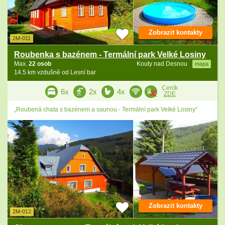
Zobrazit kontakty
2M-011
Roubenka s bazénem - Termální park Velké Losiny
Max.
22 osob
Kouty nad Desnou
mapa
14.5 km vzdušně od Lesní bar
Ceník
6x
2x
4x
ZDE
„Roubená chata s bazénem a saunou - Termální park Velké Losiny“
Zobrazit kontakty
2M-012