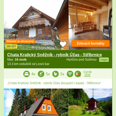
Silvestr je obsazený
Zobrazit kontakty
2M-007
Chata Kralický Sněžník - rybník Úžas - Stříbrnice
Max.
16 osob
Hynčice pod Sušinou
mapa
13.3 km vzdušně od Lesní bar
Ceník
4x
5x
5x
ZDE
„Chata Kralický Sněžník - rybník Úžas (koupání i kajak) - Stříbrnice“