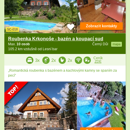
Zobrazit kontakty
5C-018
Roubenka Krkonoše - bazén a koupací sud
Max.
10 osob
Černý Důl
mapa
105.2 km vzdušně od Lesní bar
Ceník
3x
2x
2x
ZDE
„Romantická roubenka s bazénem a kachlovými kamny se spaním za
pecí“