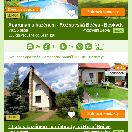
Silvestr je obsazený
Zobrazit kontakty
3M-014
Apartmán s bazénem - Rožnovská Bečva - Beskydy
Max.
5 osob
Prostřední Bečva
mapa
123 km vzdušně od Lesní bar
Ceník
2x
1x
1x
ZDE
„Wellness apartmán - romantické podhůří v CHKO Beskydy.“
9.1
1 hodnocení
Zobrazit kontakty
3M-013
Chata s bazénem - u přehrady na Horní Bečvě