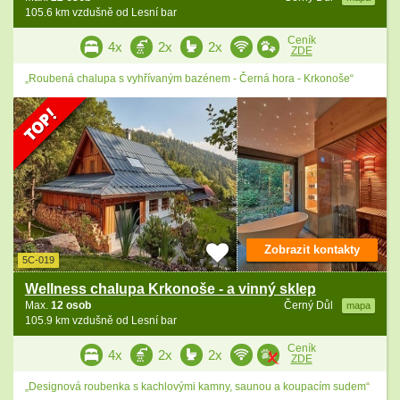
105.6 km vzdušně od Lesní bar
Ceník
4x
2x
2x
ZDE
„Roubená chalupa s vyhřívaným bazénem - Černá hora - Krkonoše“
Zobrazit kontakty
5C-019
Wellness chalupa Krkonoše - a vinný sklep
Max.
12 osob
Černý Důl
mapa
105.9 km vzdušně od Lesní bar
Ceník
4x
2x
2x
ZDE
„Designová roubenka s kachlovými kamny, saunou a koupacím sudem“