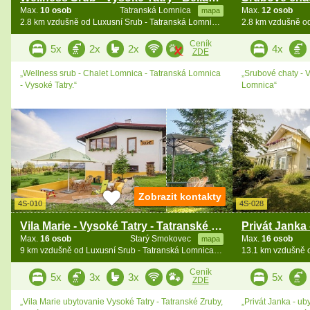
Max.
10 osob
Tatranská Lomnica
Max.
12 osob
mapa
2.8 km vzdušně od Luxusní Srub - Tatranská Lomnica - vířivka
Ceník
5x
2x
2x
4x
ZDE
„Wellness srub - Chalet Lomnica - Tatranská Lomnica
„Srubové chaty - V
- Vysoké Tatry.“
Lomnica“
Zobrazit kontakty
4S-010
4S-028
Vila Marie - Vysoké Tatry - Tatranské Zruby
Max.
16 osob
Starý Smokovec
Max.
16 osob
mapa
9 km vzdušně od Luxusní Srub - Tatranská Lomnica - vířivka
Ceník
5x
3x
3x
5x
ZDE
„Vila Marie ubytovanie Vysoké Tatry - Tatranské Zruby,
„Privát Janka - u