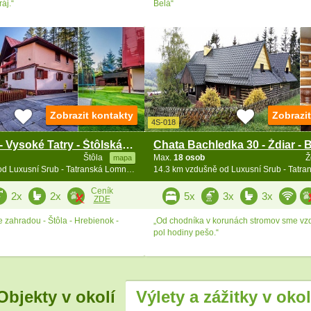
áj.“
Belá“
Zobrazit kontakty
Zobrazi
4S-018
Chata u lesa - Vysoké Tatry - Štôlská dolina
Štôla
Max.
18 osob
Ž
mapa
14.3 km vzdušně od Luxusní Srub - Tatranská Lomnica - vířivka
Ceník
2x
2x
5x
3x
3x
ZDE
 zahradou - Štôla - Hrebienok -
„Od chodníka v korunách stromov sme vzd
pol hodiny pešo.“
Objekty v okolí
Výlety a zážitky v okol