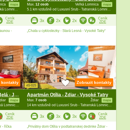
nica
Max.
12 osob
Veľká Lomnica
mapa
mapa
2.8 km vzdušně od Luxusní Srub - Tatranská Lomnica - vířivka
5.1 km vzdušně od Luxusní Srub - Tatranská Lomnica - vířivka
Ceník
Ceník
3x
2x
2x
ZDE
ZDE
saunou -
„Chata u cyklostezky - Stará Lesná - Vysoké Tatry“
t kontakty
Zobrazit kontakty
4S-025
Chata Belianské Tatry - říčka Belá - Jezersko
Apartmán Otília - Ždiar - Vysoké Tatry
diar
Max.
7 osob
Ždiar
mapa
mapa
14 km vzdušně od Luxusní Srub - Tatranská Lomnica - vířivka
14 km vzdušně od Luxusní Srub - Tatranská Lomnica - vířivka
Ceník
Ceník
3x
3x
3x
ZDE
ZDE
 - říčka
„Privátny dom Otília v podtatranskej dedinke Ždiar -