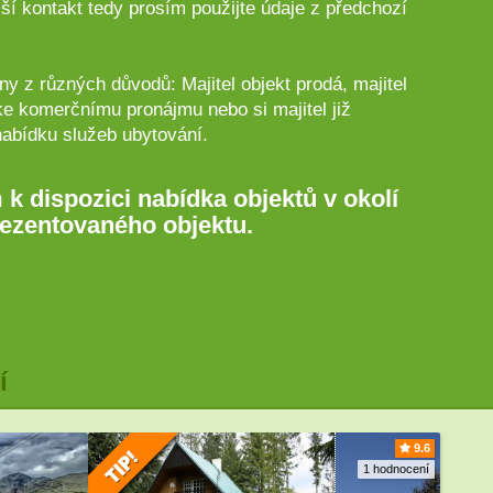
ší kontakt tedy prosím použijte údaje z předchozí
y z různých důvodů: Majitel objekt prodá, majitel
ke komerčnímu pronájmu nebo si majitel již
nabídku služeb ubytování.
 k dispozici nabídka objektů v okolí
ezentovaného objektu.
í
9.6
1 hodnocení