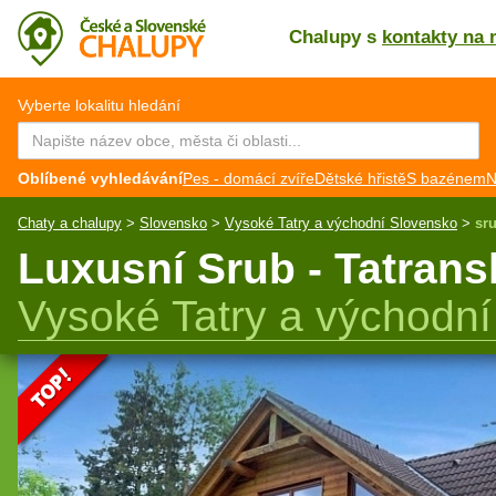
Chalupy s
kontakty na 
CZ
EN
Vyberte lokalitu hledání
Oblíbené vyhledávání
Pes - domácí zvíře
Dětské hřistě
S bazénem
N
Chaty a chalupy
>
Slovensko
>
Vysoké Tatry a východní Slovensko
>
sru
Luxusní Srub - Tatrans
Vysoké Tatry a východn