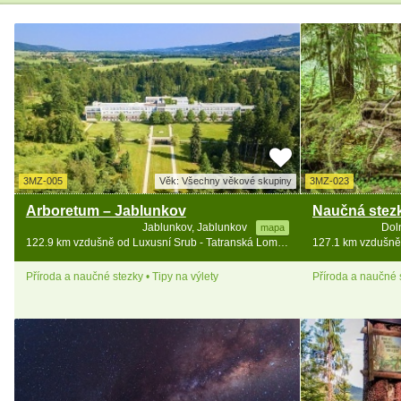
3MZ-005
Věk: Všechny věkové skupiny
3MZ-023
Arboretum – Jablunkov
Jablunkov, Jablunkov
Dol
mapa
122.9 km vzdušně od Luxusní Srub - Tatranská Lomnica - vířivka
Příroda a naučné stezky • Tipy na výlety
Příroda a naučné s