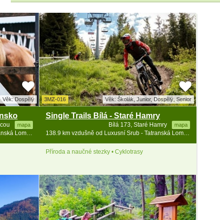
Věk: Dospělý
3MZ-016
Věk: Školák, Junior, Dospělý, Senior
ensko
Single Trails Bílá - Staré Hamry
ucou
Bílá 173, Staré Hamry
mapa
mapa
133.9 km vzdušně od Luxusní Srub - Tatranská Lomnica - vířivka
138.9 km vzdušně od Luxusní Srub - Tatranská Lomnica - vířivka
Příroda a naučné stezky • Cyklotrasy