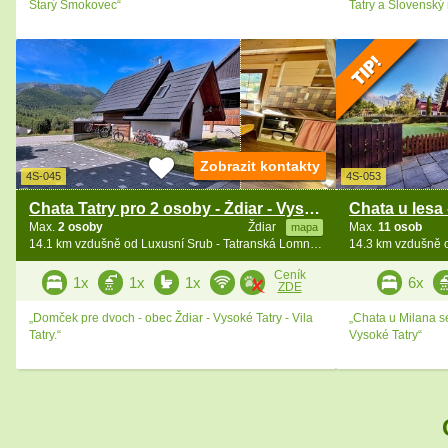
Starý Smokovec“
Tatry a Slovenský r
Zobrazit kontakty
4S-045
4S-053
Chata Tatry pro 2 osoby - Ždiar - Vysoké Tatry
Max.
2 osoby
Ždiar
Max.
11 osob
mapa
14.1 km vzdušně od Luxusní Srub - Tatranská Lomnica - vířivka
Ceník
1x
1x
1x
6x
ZDE
„Domček pre dvoch - obec Ždiar - Vysoké Tatry - Vila
„Chata u Milana se
Tatry.“
Vysoké Tatry“