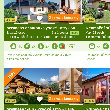
Zobrazit kontakty
4S-046
4S-014
Wellness chalupa - Vysoké Tatry - Skalnatá dolina
Max.
10 osob
Stará Lesná
Max.
28 osob
mapa
1.7 km vzdušně od Luxusní Srub - Tatranská Lomnica - vířivka
Ceník
4x
2x
2x
7x
ZDE
„Wellness chalupa Vysoké Tatry (sauna a vířivka) -
„Rekreační dům Vil
Skalnatá dolina“
Lesná“
Zobrazit kontakty
4S-043
4S-056
Wellness Srub - Vysoké Tatry - Belianské jeskyně