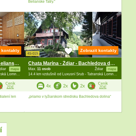
Belianske Tatry.“
t kontakty
Zobrazit kontakty
4S-019
Chata Bachledka 30 - Ždiar - Belianské Tatry
Chata Marína - Ždiar - Bachledova dolina 546
diar
Max.
11 osob
Ždiar
mapa
mapa
14.3 km vzdušně od Luxusní Srub - Tatranská Lomnica - vířivka
14.4 km vzdušně od Luxusní Srub - Tatranská Lomnica - vířivka
Ceník
Ceník
4x
2x
2x
ZDE
ZDE
ialení len
„priamo v lyžiarskom stredisku Bachledova dolina“
í