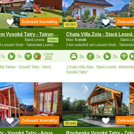
Zobrazit kontakty
Zobrazi
4S-060
Rekreační dům Vysoké Tatry - Tatranská Lomnica
Stará Lesná
Max.
5 osob
Stará L
mapa
1.9 km vzdušně od Luxusní Srub - Tatranská Lomnica - vířivka
Ceník
7x
7x
2x
1x
2x
ZDE
la Tatran - Vysoké Tatry - Stará
„Chata Villa Zoja - Stará Lesná - Beliansk
Vysoké Tatry“
Zobrazit kontakty
Zobrazi
4S-049
Srubové chaty - Vysoké Tatry - Aquacity Poprad