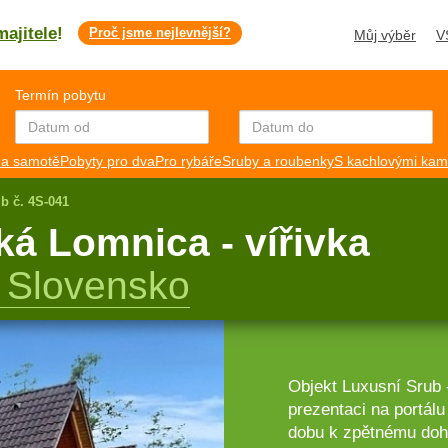
majitele
!
Proč jsme nejlevnější?
Můj výběr
V
Termín pobytu
a samotě
Pobyty pro dva
Pro rybáře
Sruby a roubenky
S kachlovými ka
b č. 4S-041
ká Lomnica - vířivka
í Slovensko
Objekt Luxusní Srub -
prezentaci na portá
dobu k zpětnému dohl