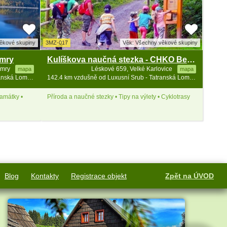
ěkové skupiny
3MZ-017
Věk: Všechny věkové skupiny
amry
Kulíškova naučná stezka - CHKO Beskydy
amry
Léskové 659, Velké Karlovice
mapa
mapa
142.1 km vzdušně od Luxusní Srub - Tatranská Lomnica - vířivka
142.4 km vzdušně od Luxusní Srub - Tatranská Lomnica - vířivka
památky •
Příroda a naučné stezky • Tipy na výlety • Cyklotrasy
Blog
Kontakty
Registrace objekt
Zpět na ÚVOD