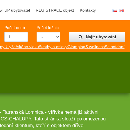
STUP ubytovatel
REGISTRACE objekt
Kontakty
Počet osob
Počet ložnic
Najít ubytování
mny
U lyžařského vleku
Svatby a oslavy
Glamping
S wellness
Se snídaní
 Tatranská Lomnica - vířivka nemá již aktivní
lu CS-CHALUPY. Tato stránka slouží po omezenou
edání klientům, kteří s objektem dříve