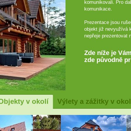
komunikovali. Pro dal
komunikace.
Prezentace jsou rušen
objekt již nevyužívá 
nepřeje prezentovat 
Zde níže je Vám
zde původně pr
Objekty v okolí
Výlety a zážitky v okol