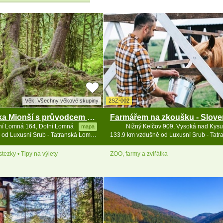
Věk: Všechny věkové skupiny
2SZ-002
Naučná stezka Mionší s průvodcem - Beskydy
Farmářem na zkoušku - Slov
ní Lomná 164, Dolní Lomná
Nižný Kelčov 909, Vysoká nad Kys
mapa
127.1 km vzdušně od Luxusní Srub - Tatranská Lomnica - vířivka
tezky • Tipy na výlety
ZOO, farmy a zvířátka