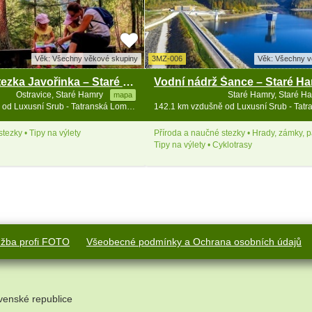
Věk: Všechny věkové skupiny
3MZ-006
Věk: Všechny v
Obrázková stezka Javořinka – Staré Hamry
Vodní nádrž Šance – Staré H
Ostravice, Staré Hamry
Staré Hamry, Staré H
mapa
140.8 km vzdušně od Luxusní Srub - Tatranská Lomnica - vířivka
tezky • Tipy na výlety
Příroda a naučné stezky • Hrady, zámky, 
Tipy na výlety • Cyklotrasy
užba profi FOTO
Všeobecné podmínky a Ochrana osobních údajů
venské republice