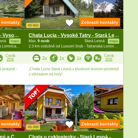
t kontakty
Zobrazit kontakty
4S-002
Chata Villa Zoja - Stará Lesná - Vysoké Tatry
Chata Lucia - Vysoké Tatry - Stará Lesná
esná
Max.
9 osob
Stará Lesná
mapa
mapa
2 km vzdušně od Luxusní Srub - Tatranská Lomnica - vířivka
2.3 km vzdušně od Luxusní Srub - Tatranská Lomnica - vířivka
Ceník
Ceník
2x
1x
1x
ZDE
ZDE
á jeskyně -
„Chata Lucia Stará Lesná v kľudnom lesnom prostredí
s výhľadom na hory“
t kontakty
Zobrazit kontakty
4S-058
Roubenka Vysoké Tatry - Zelený a Červený apartmán
Chata u cyklostezky - Stará Lesná - Vysoké Tatry