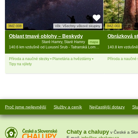
3MZ-008
Věk: Všechny věkové skupiny
3MZ-002
Oblast tmavé oblohy – Beskydy
Staré Hamry, Staré Hamry
mapa
140.6 km vzdušně od Luxusní Srub - Tatranská Lomnica - vířivka
Příroda a naučné stezky • Planetária a hvězdárny •
Příroda a naučné s
Tipy na výlety
Proč jsme nejlevnější
Služby a ceník
Nejčastější dotazy
Sl
Chaty a chalupy
v České a Slo
E-mail:
info@cs-chalupy.cz