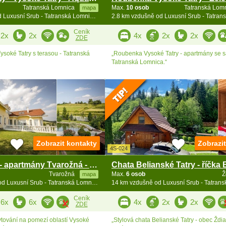
Tatranská Lomnica
Max.
10 osob
Tatranská Lom
mapa
2.8 km vzdušně od Luxusní Srub - Tatranská Lomnica - vířivka
Ceník
2x
2x
4x
2x
2x
ZDE
ysoké Tatry s terasou - Tatranská
„Roubenka Vysoké Tatry - apartmány se 
Tatranská Lomnica.“
Zobrazit kontakty
Zobrazi
4S-024
Privát Janka - apartmány Tvarožná - Kežmarok
Tvarožná
Max.
6 osob
Ž
mapa
13.1 km vzdušně od Luxusní Srub - Tatranská Lomnica - vířivka
Ceník
6x
6x
4x
2x
2x
ZDE
bytování na pomezí oblastí Vysoké
„Stylová chata Belianské Tatry - obec Ždiar