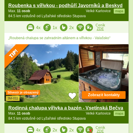
Roubenka s vířivkou - podhůří Javorníků a Beskyd
Max.
11 osob
Velké Karlovice
mapa
84.5 km vzdušně od Lyžařské středisko Stupava
Ceník
4x
1x
2x
ZDE
„Roubená chalupa se zahradním altánem a vířivkou - Valašsko“
Silvestr je obsazený
Zobrazit kontakty
3M-011
Rodinná chalupa vířivka a bazén - Vsetínská Bečva
Max.
11 osob
Velké Karlovice
mapa
84.5 km vzdušně od Lyžařské středisko Stupava
Ceník
4x
2x
2x
ZDE