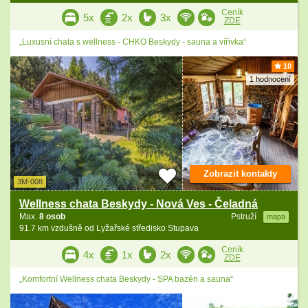
Ceník
5x
2x
3x
ZDE
„Luxusní chata s wellness - CHKO Beskydy - sauna a vířivka“
10
1 hodnocení
Zobrazit kontakty
3M-008
Wellness chata Beskydy - Nová Ves - Čeladná
Max.
8 osob
Pstruží
mapa
91.7 km vzdušně od Lyžařské středisko Stupava
Ceník
4x
1x
2x
ZDE
„Komfortní Wellness chata Beskydy - SPA bazén a sauna“