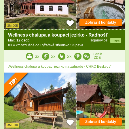
Zobrazit kontakty
3M-005
Wellness chalupa a koupací jezírko - Radhošť
Max.
12 osob
Trojanovice
mapa
83.4 km vzdušně od Lyžařské středisko Stupava
Ceník
3x
2x
2x
ZDE
„Wellness chalupa a koupací jezírko na zahradě - CHKO Beskydy“
Zobrazit kontakty
3M-010