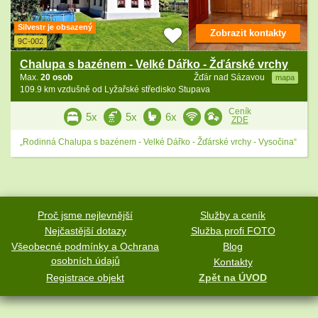
Silvestr je obsazený
Zobrazit kontakty
9C-002
Chalupa s bazénem - Velké Dářko - Žďárské vrchy
Max.
20 osob
Žďár nad Sázavou
mapa
109.9 km vzdušně od Lyžařské středisko Stupava
Ceník
5x
5x
6x
ZDE
„Rodinná Chalupa s bazénem - Velké Dářko - Žďárské vrchy - Vysočina“
Proč jsme nejlevnější
Služby a ceník
Nejčastější dotazy
Služba profi FOTO
Všeobecné podmínky a Ochrana
Blog
osobních údajů
Kontakty
Registrace objekt
Zpět na ÚVOD