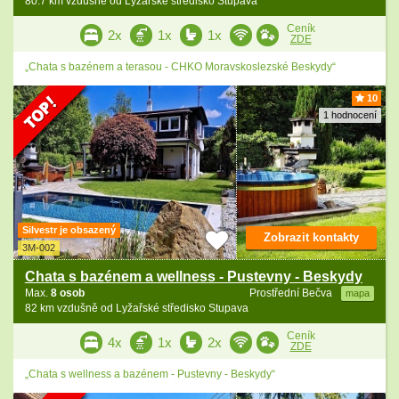
80.7 km vzdušně od Lyžařské středisko Stupava
Ceník
2x
1x
1x
ZDE
„Chata s bazénem a terasou - CHKO Moravskoslezské Beskydy“
10
1 hodnocení
Silvestr je obsazený
Zobrazit kontakty
3M-002
Chata s bazénem a wellness - Pustevny - Beskydy
Max.
8 osob
Prostřední Bečva
mapa
82 km vzdušně od Lyžařské středisko Stupava
Ceník
4x
1x
2x
ZDE
„Chata s wellness a bazénem - Pustevny - Beskydy“