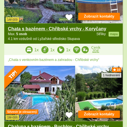
Zobrazit kontakty
1M-009
Chata s bazénem - Chřibské vrchy - Koryčany
Max.
5 osob
Střílky
mapa
4.1 km vzdušně od Lyžařské středisko Stupava
Ceník
1x
1x
1x
ZDE
„Chata s venkovním bazénem a zahradou - Chřibské vrchy“
10
1 hodnocení
Silvestr je obsazený
Zobrazit kontakty
1M-008
Chalupa s bazénem - Buchlov - Chřibské vrchy