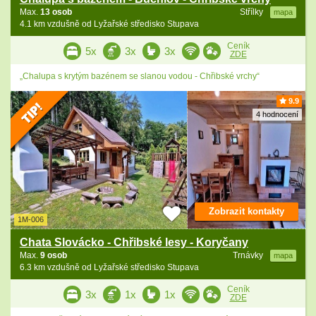
Max.
13 osob
Střílky
mapa
4.1 km vzdušně od Lyžařské středisko Stupava
Ceník
5x
3x
3x
ZDE
„Chalupa s krytým bazénem se slanou vodou - Chřibské vrchy“
9.9
4 hodnocení
Zobrazit kontakty
1M-006
Chata Slovácko - Chřibské lesy - Koryčany
Max.
9 osob
Trnávky
mapa
6.3 km vzdušně od Lyžařské středisko Stupava
Ceník
3x
1x
1x
ZDE