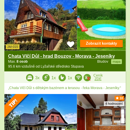
Zobrazit kontakty
2M-015
Chata Vlčí Důl - hrad Bouzov - Morava - Jeseníky
Max.
8 osob
Bludov
mapa
95.6 km vzdušně od Lyžařské středisko Stupava
Ceník
3x
1x
1x
ZDE
„Chata Vlčí Důl s dětským bazénem a terasou - řeka Morava - Jeseníky.“
10
4 hodnocení