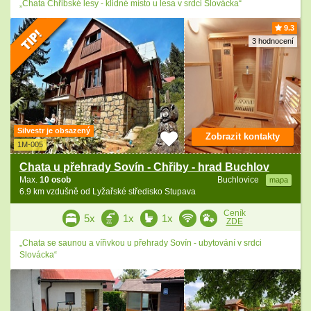
„Chata Chřibské lesy - klidné místo u lesa v srdci Slovácka“
9.3
3 hodnocení
Silvestr je obsazený
Zobrazit kontakty
1M-005
Chata u přehrady Sovín - Chřiby - hrad Buchlov
Max.
10 osob
Buchlovice
mapa
6.9 km vzdušně od Lyžařské středisko Stupava
Ceník
5x
1x
1x
ZDE
„Chata se saunou a vířivkou u přehrady Sovín - ubytování v srdci
Slovácka“