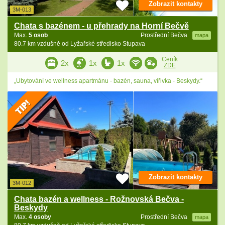
Zobrazit kontakty
3M-013
Chata s bazénem - u přehrady na Horní Bečvě
Max.
5 osob
Prostřední Bečva
mapa
80.7 km vzdušně od Lyžařské středisko Stupava
Ceník
2x
1x
1x
ZDE
„Ubytování ve wellness apartmánu - bazén, sauna, vířivka - Beskydy.“
Zobrazit kontakty
3M-012
Chata bazén a wellness - Rožnovská Bečva -
Beskydy
Max.
4 osoby
Prostřední Bečva
mapa