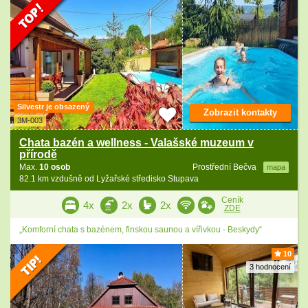
Silvestr je obsazený
Zobrazit kontakty
3M-003
Chata bazén a wellness - Valašské muzeum v
přírodě
Max.
10 osob
Prostřední Bečva
mapa
82.1 km vzdušně od Lyžařské středisko Stupava
Ceník
4x
2x
2x
ZDE
„Komforní chata s bazénem, finskou saunou a vířivkou - Beskydy“
10
3 hodnocení