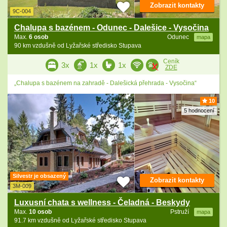
Zobrazit kontakty
9C-004
Chalupa s bazénem - Odunec - Dalešice - Vysočina
Max.
6 osob
Odunec
mapa
90 km vzdušně od Lyžařské středisko Stupava
Ceník
3x
1x
1x
ZDE
„Chalupa s bazénem na zahradě - Dalešická přehrada - Vysočina“
10
5 hodnocení
Silvestr je obsazený
Zobrazit kontakty
3M-009
Luxusní chata s wellness - Čeladná - Beskydy
Max.
10 osob
Pstruží
mapa
91.7 km vzdušně od Lyžařské středisko Stupava