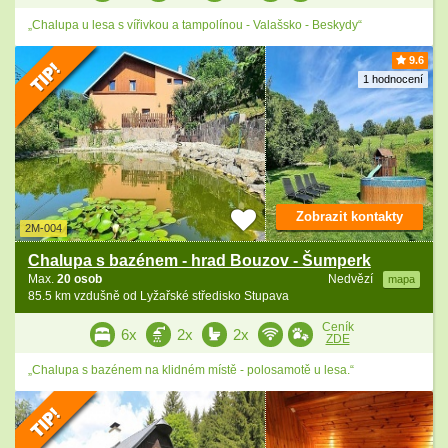
„Chalupa u lesa s vířivkou a tampolínou - Valašsko - Beskydy“
9.6
1 hodnocení
Zobrazit kontakty
2M-004
Chalupa s bazénem - hrad Bouzov - Šumperk
Max.
20 osob
Nedvězí
mapa
85.5 km vzdušně od Lyžařské středisko Stupava
Ceník
6x
2x
2x
ZDE
„Chalupa s bazénem na klidném místě - polosamotě u lesa.“