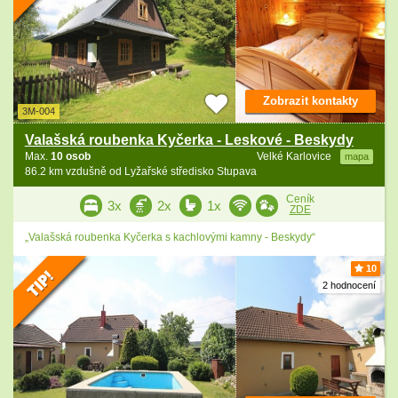
Zobrazit kontakty
3M-004
Valašská roubenka Kyčerka - Leskové - Beskydy
Max.
10 osob
Velké Karlovice
mapa
86.2 km vzdušně od Lyžařské středisko Stupava
Ceník
3x
2x
1x
ZDE
„Valašská roubenka Kyčerka s kachlovými kamny - Beskydy“
10
2 hodnocení