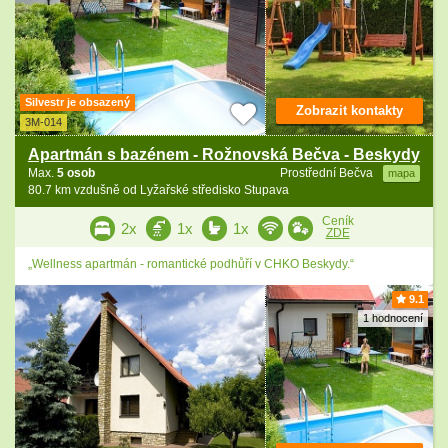
Silvestr je obsazený
Zobrazit kontakty
3M-014
Apartmán s bazénem - Rožnovská Bečva - Beskydy
Max.
5 osob
Prostřední Bečva
mapa
80.7 km vzdušně od Lyžařské středisko Stupava
Ceník
2x
1x
1x
ZDE
„Wellness apartmán - romantické podhůří v CHKO Beskydy.“
9.1
1 hodnocení