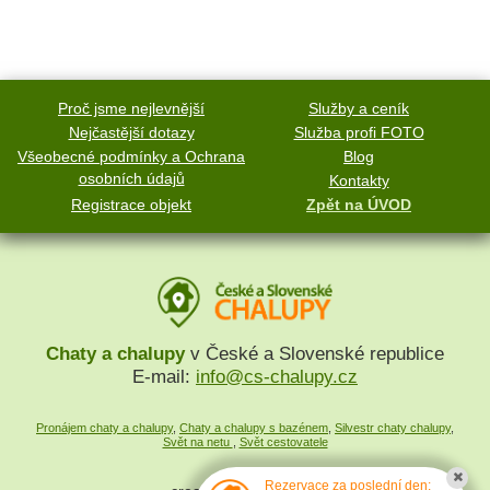
Proč jsme nejlevnější
Služby a ceník
Nejčastější dotazy
Služba profi FOTO
Všeobecné podmínky a Ochrana
Blog
osobních údajů
Kontakty
Registrace objekt
Zpět na ÚVOD
Chaty a chalupy
v České a Slovenské republice
E-mail:
info@cs-chalupy.cz
Pronájem chaty a chalupy
,
Chaty a chalupy s bazénem
,
Silvestr chaty chalupy
,
Svět na netu
,
Svět cestovatele
Rezervace za poslední den: