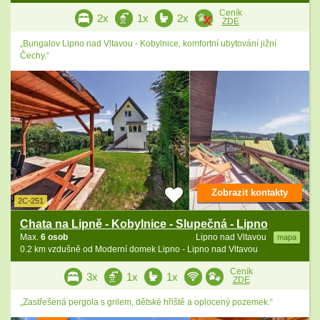
Ceník
2x
1x
2x
ZDE
„Bungalov Lipno nad Vltavou - Kobylnice, komfortní ubytování jižní
Čechy.“
Zobrazit kontakty
2C-251
Chata na Lipně - Kobylnice - Slupečná - Lipno
Max.
6 osob
Lipno nad Vltavou
mapa
0.2 km vzdušně od Moderní domek Lipno - Lipno nad Vltavou
Ceník
3x
1x
1x
ZDE
„Zastřešená pergola s grilem, dětské hřiště a oplocený pozemek.“