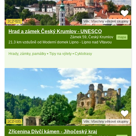
2CZ-021
Věk: Všechny věkové skupiny
Hrad a zámek Český Krumlov - UNESCO
Zámek 59, Český Krumlov
mapa
21.3 km vzdušně od Moderní domek Lipno - Lipno nad Vltavou
Hrady, zámky, památky • Tipy na výlety • Cyklotrasy
2CZ-033
Věk: Všechny věkové skupiny
Zřícenina Dívčí kámen - Jihočeský kraj