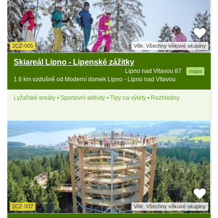
2CZ-005
Věk: Všechny věkové skupiny
Skiareál Lipno - Lipenské zážitky
Lipno nad Vltavou 87
mapa
1.6 km vzdušně od Moderní domek Lipno - Lipno nad Vltavou
Lyžařské areály • Sportovní aktivity • Tipy na výlety • Rozhledny
2CZ-037
Věk: Všechny věkové skupiny