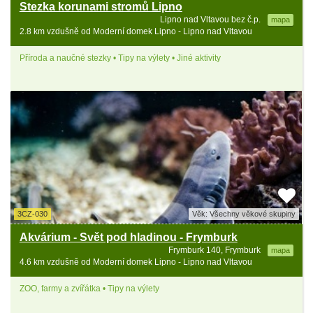
Stezka korunami stromů Lipno
Lipno nad Vltavou bez č.p.
mapa
2.8 km vzdušně od Moderní domek Lipno - Lipno nad Vltavou
Příroda a naučné stezky • Tipy na výlety • Jiné aktivity
3CZ-030
Věk: Všechny věkové skupiny
Akvárium - Svět pod hladinou - Frymburk
Frymburk 140, Frymburk
mapa
4.6 km vzdušně od Moderní domek Lipno - Lipno nad Vltavou
ZOO, farmy a zvířátka • Tipy na výlety