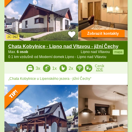
Zobrazit kontakty
2C-267
Chata Kobylnice - Lipno nad Vltavou - jižní Čechy
Max.
6 osob
Lipno nad Vltavou
mapa
0.1 km vzdušně od Moderní domek Lipno - Lipno nad Vltavou
Ceník
3x
1x
2x
ZDE
„Chata Kobylnice u Lipenského jezera - jižní Čechy“