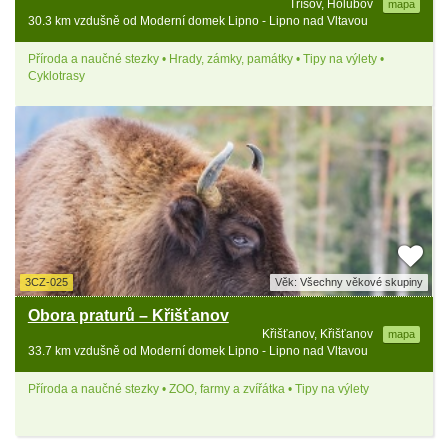
Třísov, Holubov
mapa
30.3 km vzdušně od Moderní domek Lipno - Lipno nad Vltavou
Příroda a naučné stezky • Hrady, zámky, památky • Tipy na výlety •
Cyklotrasy
3CZ-025
Věk: Všechny věkové skupiny
Obora praturů – Křišťanov
Křišťanov, Křišťanov
mapa
33.7 km vzdušně od Moderní domek Lipno - Lipno nad Vltavou
Příroda a naučné stezky • ZOO, farmy a zvířátka • Tipy na výlety