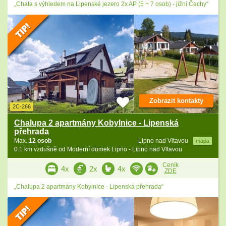
„Chata s výhledem na Lipenské jezero 2x AP (5 + 7 osob) - jižní Čechy“
Zobrazit kontakty
2C-266
Chalupa 2 apartmány Kobylnice - Lipenská
přehrada
Max.
12 osob
Lipno nad Vltavou
mapa
0.1 km vzdušně od Moderní domek Lipno - Lipno nad Vltavou
Ceník
4x
2x
4x
ZDE
„Chalupa 2 apartmány Kobylnice - Lipenská přehrada“