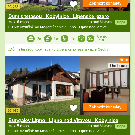
Zobrazit kontakty
2C-268
Dům s terasou - Kobylnice - Lipenské jezero
Max.
6 osob
Lipno nad Vltavou
mapa
0.1 km vzdušně od Moderní domek Lipno - Lipno nad Vltavou
Ceník
2x
1x
2x
ZDE
„Dům s terasou Kobylnice - u Lipenského jezera - jižní Čechy“
10
1 hodnocení
Zobrazit kontakty
2C-050
Bungalov Lipno - Lipno nad Vltavou - Kobylnice
Max.
5 osob
Lipno nad Vltavou
mapa
0.2 km vzdušně od Moderní domek Lipno - Lipno nad Vltavou