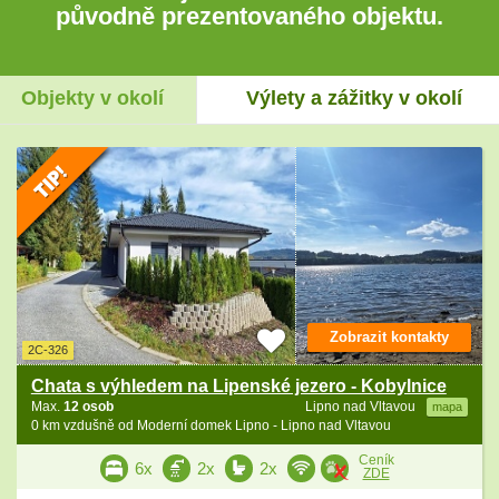
původně prezentovaného objektu.
Objekty v okolí
Výlety a zážitky v okolí
Zobrazit kontakty
2C-326
Chata s výhledem na Lipenské jezero - Kobylnice
Max.
12 osob
Lipno nad Vltavou
mapa
0 km vzdušně od Moderní domek Lipno - Lipno nad Vltavou
Ceník
6x
2x
2x
ZDE