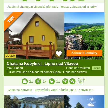
„Rodinná chalupa u Lipenské přehrady - terasa, zahrada, gril a loďky“
Zobrazit kontakty
2C-229
Chata na Kobylnici - Lipno nad Vltavou
Max.
6 osob
Lipno nad Vltavou
mapa
0.3 km vzdušně od Moderní domek Lipno - Lipno nad Vltavou
Ceník
2x
1x
1x
ZDE
„Chata na Kobylnici - ubytování u vodní nádrže Lipno - Kobylnice.“