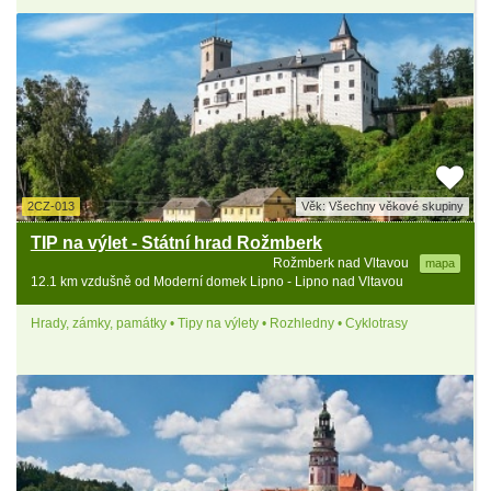
2CZ-013
Věk: Všechny věkové skupiny
TIP na výlet - Státní hrad Rožmberk
Rožmberk nad Vltavou
mapa
12.1 km vzdušně od Moderní domek Lipno - Lipno nad Vltavou
Hrady, zámky, památky • Tipy na výlety • Rozhledny • Cyklotrasy