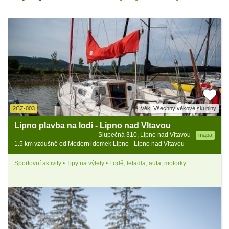
2CZ-003
Věk: Všechny věkové skupiny
Lipno plavba na lodi - Lipno nad Vltavou
Slupečná 310, Lipno nad Vltavou
mapa
1.5 km vzdušně od Moderní domek Lipno - Lipno nad Vltavou
Sportovní aktivity • Tipy na výlety • Lodě, letadla, auta, motorky