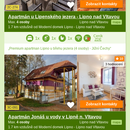
Zobrazit kontakty
2C-274
Apartmán u Lipenského jezera - Lipno nad Vltavou
Max.
4 osoby
Lipno nad Vltavou
mapa
1.7 km vzdušně od Moderní domek Lipno - Lipno nad Vltavou
Ceník
1x
1x
1x
ZDE
„Premium apartman Lipno u břehu jezera (4 osoby) - Jižní Čechy“
10
3 hodnocení
Zobrazit kontakty
3C-091
Apartmán Jonáš u vody v Lipně n. Vltavou
Max.
4 osoby
Lipno nad Vltavou
mapa
1.7 km vzdušně od Moderní domek Lipno - Lipno nad Vltavou