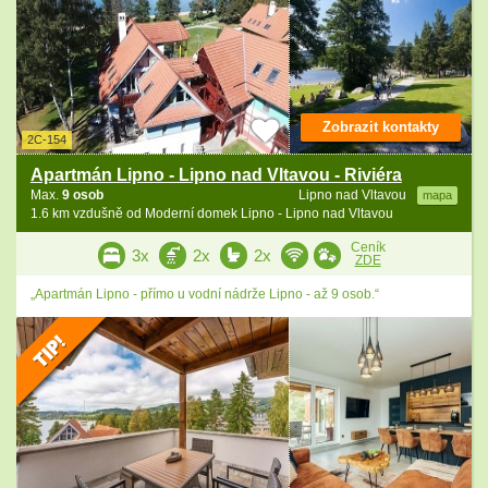
Zobrazit kontakty
2C-154
Apartmán Lipno - Lipno nad Vltavou - Riviéra
Max.
9 osob
Lipno nad Vltavou
mapa
1.6 km vzdušně od Moderní domek Lipno - Lipno nad Vltavou
Ceník
3x
2x
2x
ZDE
„Apartmán Lipno - přímo u vodní nádrže Lipno - až 9 osob.“