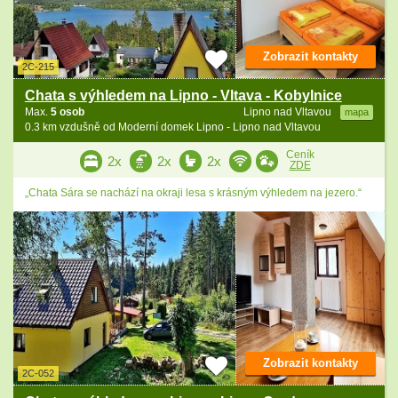
Zobrazit kontakty
2C-215
Chata s výhledem na Lipno - Vltava - Kobylnice
Max.
5 osob
Lipno nad Vltavou
mapa
0.3 km vzdušně od Moderní domek Lipno - Lipno nad Vltavou
Ceník
2x
2x
2x
ZDE
„Chata Sára se nachází na okraji lesa s krásným výhledem na jezero.“
Zobrazit kontakty
2C-052