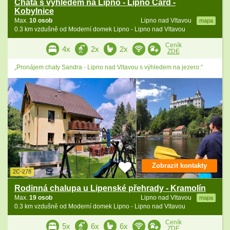
Chata s výhledem na Lipno - Lipno Card -
Kobylnice
Max.
10 osob
Lipno nad Vltavou
mapa
0.3 km vzdušně od Moderní domek Lipno - Lipno nad Vltavou
Ceník
4x
2x
2x
ZDE
„Pronájem chaty Sandra - Lipno nad Vltavou s výhledem na jezero.“
Zobrazit kontakty
2C-278
Rodinná chalupa u Lipenské přehrady - Kramolín
Max.
19 osob
Lipno nad Vltavou
mapa
0.3 km vzdušně od Moderní domek Lipno - Lipno nad Vltavou
Ceník
5x
6x
6x
ZDE