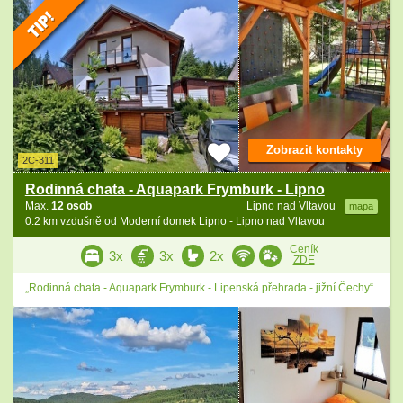
Zobrazit kontakty
2C-311
Rodinná chata - Aquapark Frymburk - Lipno
Max.
12 osob
Lipno nad Vltavou
mapa
0.2 km vzdušně od Moderní domek Lipno - Lipno nad Vltavou
Ceník
3x
3x
2x
ZDE
„Rodinná chata - Aquapark Frymburk - Lipenská přehrada - jižní Čechy“