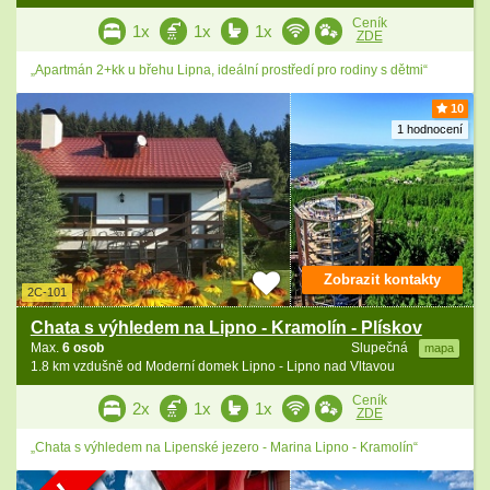
Ceník
1x
1x
1x
ZDE
„Apartmán 2+kk u břehu Lipna, ideální prostředí pro rodiny s dětmi“
10
1 hodnocení
Zobrazit kontakty
2C-101
Chata s výhledem na Lipno - Kramolín - Plískov
Max.
6 osob
Slupečná
mapa
1.8 km vzdušně od Moderní domek Lipno - Lipno nad Vltavou
Ceník
2x
1x
1x
ZDE
„Chata s výhledem na Lipenské jezero - Marina Lipno - Kramolín“