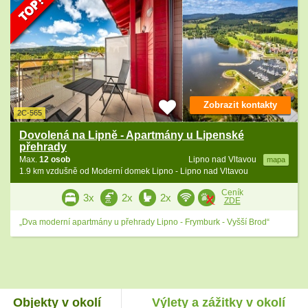
Zobrazit kontakty
2C-565
Dovolená na Lipně - Apartmány u Lipenské
přehrady
Max.
12 osob
Lipno nad Vltavou
mapa
1.9 km vzdušně od Moderní domek Lipno - Lipno nad Vltavou
Ceník
3x
2x
2x
ZDE
„Dva moderní apartmány u přehrady Lipno - Frymburk - Vyšší Brod“
Objekty v okolí
Výlety a zážitky v okolí