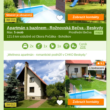
Silvestr je obsazený
Zobrazit kontakty
3M-014
Apartmán s bazénem - Rožnovská Bečva - Beskydy
Max.
5 osob
Prostřední Bečva
mapa
121.6 km vzdušně od Obora Počátka - Bohdíkov
Ceník
2x
1x
1x
ZDE
„Wellness apartmán - romantické podhůří v CHKO Beskydy.“
9.1
1 hodnocení
Zobrazit kontakty
3M-013