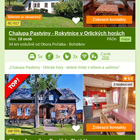
Silvestr je obsazený
Zobrazit kontakty
8C-017
Chalupa Pastviny - Rokytnice v Orlických horách
Max.
18 osob
Pěčín
mapa
34 km vzdušně od Obora Počátka - Bohdíkov
Ceník
5x
3x
3x
ZDE
„Chalupa Pastviny - Orlické hory - klidné místo s krbem a udírnou“
9.9
3 hodnocení
Zobrazit kontakty
2M-023