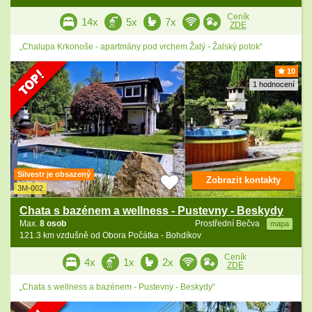
Ceník
14x
5x
7x
ZDE
„Chalupa Krkonoše - apartmány pod vrchem Žalý - Žalský potok“
10
1 hodnocení
Silvestr je obsazený
Zobrazit kontakty
3M-002
Chata s bazénem a wellness - Pustevny - Beskydy
Max.
8 osob
Prostřední Bečva
mapa
121.3 km vzdušně od Obora Počátka - Bohdíkov
Ceník
4x
1x
2x
ZDE
„Chata s wellness a bazénem - Pustevny - Beskydy“