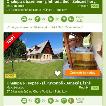
Chalupa s bazénem - přehrada Seč - Železné hory
Max.
18 osob
Rostejn
mapa
94.8 km vzdušně od Obora Počátka - Bohdíkov
Ceník
4x
2x
2x
ZDE
„Chalupa s bazén a hřiště - vodní nádrž Seč - Železné hory“
Zobrazit kontakty
5C-005
Chalupa s Teepee - ráj Krkonoš - Janské Lázně
Max.
14 osob
Rudník
mapa
97.5 km vzdušně od Obora Počátka - Bohdíkov
Ceník
6x
2x
3x
ZDE