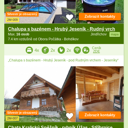
Silvestr je obsazený
Zobrazit kontakty
2M-009
Chalupa s bazénem - Hrubý Jeseník - Rudný vrch
Max.
16 osob
Jindřichov
mapa
7.4 km vzdušně od Obora Počátka - Bohdíkov
Ceník
4x
2x
2x
ZDE
„Chalupa s bazénem - Hrubý Jeseník - pod Rudným vrchem - Jeseníky“
Silvestr je obsazený
Zobrazit kontakty
2M-007
Chata Kralický Sněžník - rybník Úžas - Stříbrnice