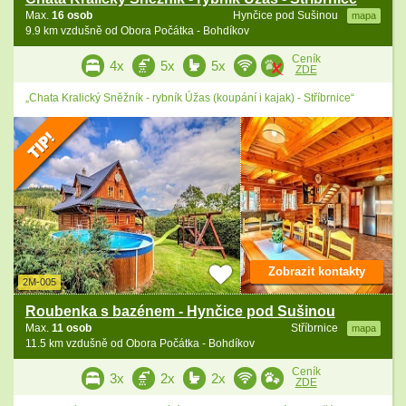
Max.
16 osob
Hynčice pod Sušinou
mapa
9.9 km vzdušně od Obora Počátka - Bohdíkov
Ceník
4x
5x
5x
ZDE
„Chata Kralický Sněžník - rybník Úžas (koupání i kajak) - Stříbrnice“
Zobrazit kontakty
2M-005
Roubenka s bazénem - Hynčice pod Sušinou
Max.
11 osob
Stříbrnice
mapa
11.5 km vzdušně od Obora Počátka - Bohdíkov
Ceník
3x
2x
2x
ZDE