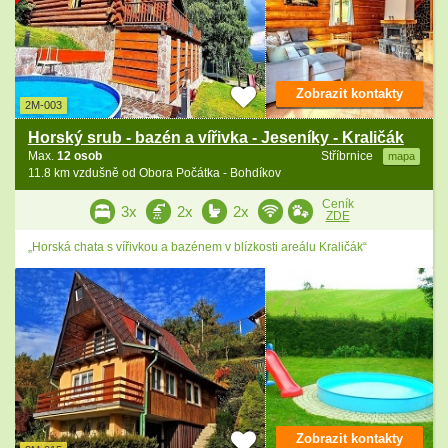
Zobrazit kontakty
2M-003
Horský srub - bazén a vířivka - Jeseníky - Kraličák
Max.
12 osob
Stříbrnice
mapa
11.8 km vzdušně od Obora Počátka - Bohdíkov
Ceník
3x
2x
2x
ZDE
„Horská chata s vířivkou a bazénem v blízkosti areálu Kraličák“
Zobrazit kontakty