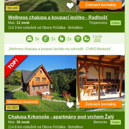
Zobrazit kontakty
3M-005
Wellness chalupa a koupací jezírko - Radhošť
Max.
12 osob
Trojanovice
mapa
114.3 km vzdušně od Obora Počátka - Bohdíkov
Ceník
3x
2x
2x
ZDE
„Wellness chalupa a koupací jezírko na zahradě - CHKO Beskydy“
Silvestr je obsazený
Zobrazit kontakty
5C-007
Chalupa Krkonoše - apartmány pod vrchem Žalý
Max.
36 osob
Benecko
mapa
114.8 km vzdušně od Obora Počátka - Bohdíkov