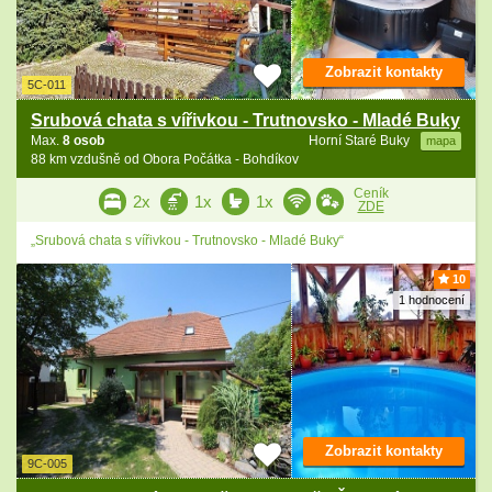
Zobrazit kontakty
5C-011
Srubová chata s vířivkou - Trutnovsko - Mladé Buky
Max.
8 osob
Horní Staré Buky
mapa
88 km vzdušně od Obora Počátka - Bohdíkov
Ceník
2x
1x
1x
ZDE
„Srubová chata s vířivkou - Trutnovsko - Mladé Buky“
10
1 hodnocení
Zobrazit kontakty
9C-005