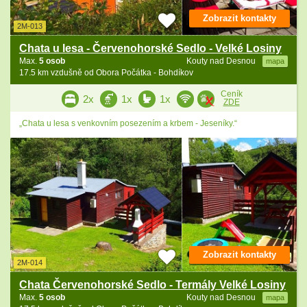
Zobrazit kontakty
2M-013
Chata u lesa - Červenohorské Sedlo - Velké Losiny
Max.
5 osob
Kouty nad Desnou
mapa
17.5 km vzdušně od Obora Počátka - Bohdíkov
Ceník
2x
1x
1x
ZDE
„Chata u lesa s venkovním posezením a krbem - Jeseníky.“
Zobrazit kontakty
2M-014
Chata Červenohorské Sedlo - Termály Velké Losiny
Max.
5 osob
Kouty nad Desnou
mapa