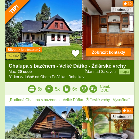
10
4 hodnocení
Silvestr je obsazený
Zobrazit kontakty
9C-002
Chalupa s bazénem - Velké Dářko - Žďárské vrchy
Max.
20 osob
Žďár nad Sázavou
mapa
81 km vzdušně od Obora Počátka - Bohdíkov
Ceník
5x
5x
6x
ZDE
„Rodinná Chalupa s bazénem - Velké Dářko - Žďárské vrchy - Vysočina“
9.4
3 hodnocení