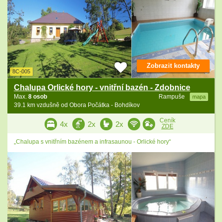
Zobrazit kontakty
8C-005
Chalupa Orlické hory - vnitřní bazén - Zdobnice
Max.
8 osob
Rampuše
mapa
39.1 km vzdušně od Obora Počátka - Bohdíkov
Ceník
4x
2x
2x
ZDE
„Chalupa s vnitřním bazénem a infrasaunou - Orlické hory“