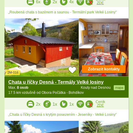
6x
2x
4x
ZDE
„Roubená chata s bazénem a saunou - Termální park Velké Losiny“
Zobrazit kontakty
2M-016
Chata u říčky Desná - Termály Velké losiny
Max.
8 osob
Kouty nad Desnou
mapa
17.5 km vzdušně od Obora Počátka - Bohdíkov
Ceník
2x
1x
1x
ZDE
„Chata u říčky Desná s krytým posezením - Jeseníky - Velké Losiny“