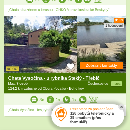
ZDE
„Chata s bazénem a terasou - CHKO Moravskoslezské Beskydy“
9.9
1 hodnocení
Zobrazit kontakty
9C-007
Chata Vysočina - u rybníka Steklý - Třebíč
Max.
7 osob
Čechočovice
mapa
124.2 km vzdušně od Obora Počátka - Bohdíkov
Ceník
3x
1x
1x
ZDE
Rezervace za poslední den:
„Chata Vysočina - les, rybník, houbaření a turistika na Třebíčsku“
128 pobytů telefonicky a
39 emailem (přes
formulář).