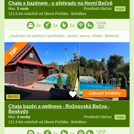
Chata s bazénem - u přehrady na Horní Bečvě
Max.
5 osob
Prostřední Bečva
mapa
121.6 km vzdušně od Obora Počátka - Bohdíkov
Ceník
2x
1x
1x
ZDE
„Ubytování ve wellness apartmánu - bazén, sauna, vířivka - Beskydy.“
Zobrazit kontakty
3M-012
Chata bazén a wellness - Rožnovská Bečva -
Beskydy
Max.
4 osoby
Prostřední Bečva
mapa
121.6 km vzdušně od Obora Počátka - Bohdíkov
Ceník
2x
1x
1x