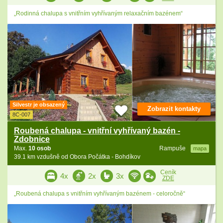
„Rodinná chalupa s vnitřním vyhřívaným relaxačním bazénem“
Silvestr je obsazený
Zobrazit kontakty
8C-007
Roubená chalupa - vnitřní vyhřívaný bazén -
Zdobnice
Max.
10 osob
Rampuše
mapa
39.1 km vzdušně od Obora Počátka - Bohdíkov
Ceník
4x
2x
3x
ZDE
„Roubená chalupa s vnitřním vyhřívaným bazénem - celoročně“