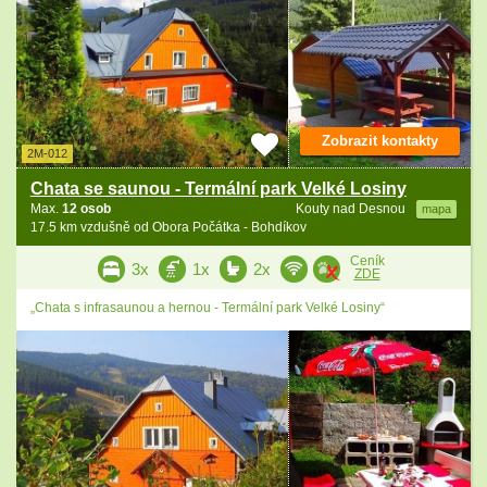
Zobrazit kontakty
2M-012
Chata se saunou - Termální park Velké Losiny
Max.
12 osob
Kouty nad Desnou
mapa
17.5 km vzdušně od Obora Počátka - Bohdíkov
Ceník
3x
1x
2x
ZDE
„Chata s infrasaunou a hernou - Termální park Velké Losiny“