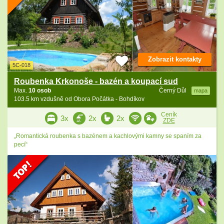
Zobrazit kontakty
5C-018
Roubenka Krkonoše - bazén a koupací sud
Max.
10 osob
Černý Důl
mapa
103.5 km vzdušně od Obora Počátka - Bohdíkov
Ceník
3x
2x
2x
ZDE
„Romantická roubenka s bazénem a kachlovými kamny se spaním za
pecí“