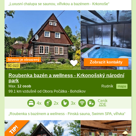
„Luxusní chalupa se saunou, vířivkou a bazénem - Krkonoše“
Silvestr je obsazený
Zobrazit kontakty
5C-023
Roubenka bazén a wellness - Krkonošský národní
park
Max.
12 osob
Rudník
mapa
99.1 km vzdušně od Obora Počátka - Bohdíkov
Ceník
4x
2x
3x
ZDE
„Roubenka s bazénem a wellness - Finská sauna, Swimm SPA, vířivka“