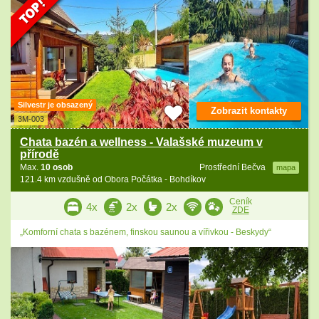
Silvestr je obsazený
Zobrazit kontakty
3M-003
Chata bazén a wellness - Valašské muzeum v
přírodě
Max.
10 osob
Prostřední Bečva
mapa
121.4 km vzdušně od Obora Počátka - Bohdíkov
Ceník
4x
2x
2x
ZDE
„Komforní chata s bazénem, finskou saunou a vířivkou - Beskydy“