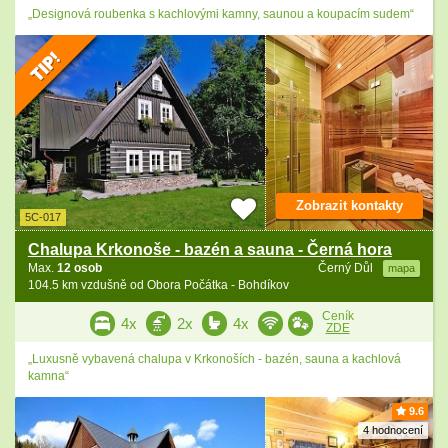
„Designová roubenka s kachlovými kamny, saunou a koupacím sudem“
Zobrazit kontakty
5C-017
Chalupa Krkonoše - bazén a sauna - Černá hora
Max.
12 osob
Černý Důl
mapa
104.5 km vzdušně od Obora Počátka - Bohdíkov
Ceník
4x
2x
4x
ZDE
„Luxusně vybavená chalupa v Krkonoších - bazén, sauna a kachlová
kamna“
9.6
4 hodnocení