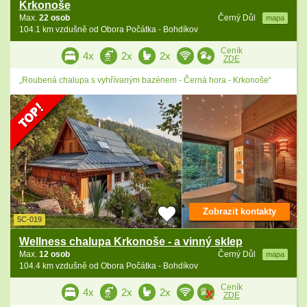
Krkonoše
Max.
22 osob
Černý Důl
mapa
104.1 km vzdušně od Obora Počátka - Bohdíkov
Ceník
4x
2x
2x
ZDE
„Roubená chalupa s vyhřívaným bazénem - Černá hora - Krkonoše“
Zobrazit kontakty
5C-019
Wellness chalupa Krkonoše - a vinný sklep
Max.
12 osob
Černý Důl
mapa
104.4 km vzdušně od Obora Počátka - Bohdíkov
Ceník
4x
2x
2x
ZDE