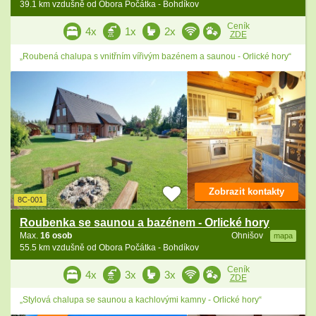
39.1 km vzdušně od Obora Počátka - Bohdíkov
Ceník
4x
1x
2x
ZDE
„Roubená chalupa s vnitřním vířivým bazénem a saunou - Orlické hory“
Zobrazit kontakty
8C-001
Roubenka se saunou a bazénem - Orlické hory
Max.
16 osob
Ohnišov
mapa
55.5 km vzdušně od Obora Počátka - Bohdíkov
Ceník
4x
3x
3x
ZDE
„Stylová chalupa se saunou a kachlovými kamny - Orlické hory“