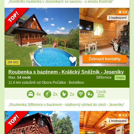
„Komfortní roubenka v Jeseníkách se saunou - u areálu Kraličák“
9.8
3 hodnocení
Zobrazit kontakty
2M-002
Roubenka s bazénem - Králický Sněžník - Jeseníky
Max.
14 osob
Stříbrnice
mapa
11.6 km vzdušně od Obora Počátka - Bohdíkov
Ceník
4x
2x
2x
ZDE
„Roubenka Stříbrnice s bazénem - nádherný výhled do okolí - Jeseníky“
9.9
1 hodnocení