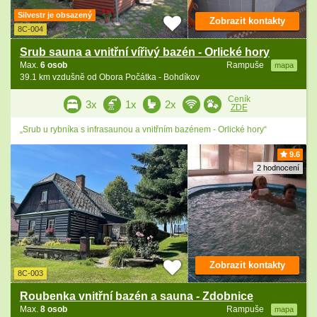
Silvestr je obsazený
Zobrazit kontakty
8C-004
Srub sauna a vnitřní vířivý bazén - Orlické hory
Max.
6 osob
Rampuše
mapa
39.1 km vzdušně od Obora Počátka - Bohdíkov
Ceník
3x
1x
2x
ZDE
„Srub u rybníka s infrasaunou a vnitřním bazénem - Orlické hory“
9.6
2 hodnocení
Zobrazit kontakty
8C-003
Roubenka vnitřní bazén a sauna - Zdobnice
Max.
8 osob
Rampuše
mapa