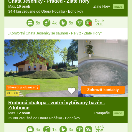
Chata Jeseníky - Praděd - Zlaté Hory
Max.
16 osob
Zlaté Hory
mapa
34.4 km vzdušně od Obora Počátka - Bohdíkov
Ceník
5x
4x
5x
ZDE
„Komfortní Chata Jeseníky se saunou - Rejvíz - Zlaté Hory“
Silvestr je obsazený
Zobrazit kontakty
8C-006
Rodinná chalupa - vnitřní vyhřívaný bazén -
Zdobnice
Max.
12 osob
Rampuše
mapa
39 km vzdušně od Obora Počátka - Bohdíkov
Ceník
4x
1x
3x
ZDE