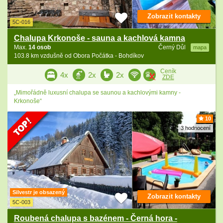
Zobrazit kontakty
5C-016
Chalupa Krkonoše - sauna a kachlová kamna
Max.
14 osob
Černý Důl
mapa
103.8 km vzdušně od Obora Počátka - Bohdíkov
Ceník
4x
2x
2x
ZDE
„Mimořádně luxusní chalupa se saunou a kachlovými kamny -
Krkonoše“
10
3 hodnocení
Silvestr je obsazený
Zobrazit kontakty
5C-003
Roubená chalupa s bazénem - Černá hora -