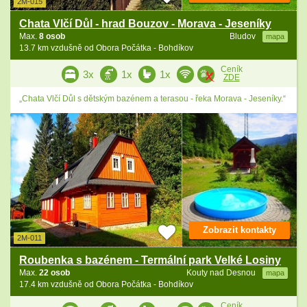
2M-015
Chata Vlčí Důl - hrad Bouzov - Morava - Jeseníky
Max.
8 osob
Bludov
mapa
13.7 km vzdušně od Obora Počátka - Bohdíkov
Ceník
3x
1x
1x
ZDE
„Chata Vlčí Důl s dětským bazénem a terasou - řeka Morava - Jeseníky.“
Zobrazit kontakty
2M-011
Roubenka s bazénem - Termální park Velké Losiny
Max.
22 osob
Kouty nad Desnou
mapa
17.4 km vzdušně od Obora Počátka - Bohdíkov
Ceník