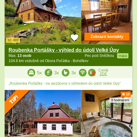
Zobrazit kontakty
5C-001
Roubenka Portášky - výhled do údolí Velké Úpy
Max.
13 osob
Pec pod Sněžkou
mapa
104.6 km vzdušně od Obora Počátka - Bohdíkov
Ceník
5x
3x
3x
ZDE
„Roubenka Portášky - na sjezdovce s výhledem do údolí Velké Úpy“
10
3 hodnocení