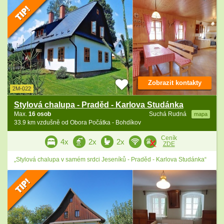
Zobrazit kontakty
2M-022
Stylová chalupa - Praděd - Karlova Studánka
Max.
16 osob
Suchá Rudná
mapa
33.9 km vzdušně od Obora Počátka - Bohdíkov
Ceník
4x
2x
2x
ZDE
„Stylová chalupa v samém srdci Jeseníků - Praděd - Karlova Studánka“