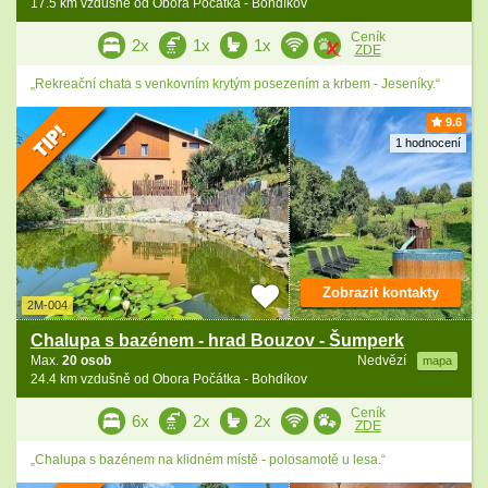
17.5 km vzdušně od Obora Počátka - Bohdíkov
Ceník
2x
1x
1x
ZDE
„Rekreační chata s venkovním krytým posezením a krbem - Jeseníky.“
9.6
1 hodnocení
Zobrazit kontakty
2M-004
Chalupa s bazénem - hrad Bouzov - Šumperk
Max.
20 osob
Nedvězí
mapa
24.4 km vzdušně od Obora Počátka - Bohdíkov
Ceník
6x
2x
2x
ZDE
„Chalupa s bazénem na klidném místě - polosamotě u lesa.“