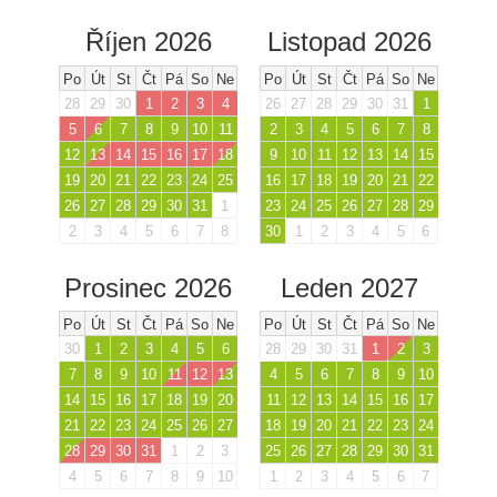
Říjen 2026
Listopad 2026
Po
Út
St
Čt
Pá
So
Ne
Po
Út
St
Čt
Pá
So
Ne
28
29
30
1
2
3
4
26
27
28
29
30
31
1
5
6
7
8
9
10
11
2
3
4
5
6
7
8
12
13
14
15
16
17
18
9
10
11
12
13
14
15
19
20
21
22
23
24
25
16
17
18
19
20
21
22
26
27
28
29
30
31
1
23
24
25
26
27
28
29
2
3
4
5
6
7
8
30
1
2
3
4
5
6
Prosinec 2026
Leden 2027
Po
Út
St
Čt
Pá
So
Ne
Po
Út
St
Čt
Pá
So
Ne
30
1
2
3
4
5
6
28
29
30
31
1
2
3
7
8
9
10
11
12
13
4
5
6
7
8
9
10
14
15
16
17
18
19
20
11
12
13
14
15
16
17
21
22
23
24
25
26
27
18
19
20
21
22
23
24
28
29
30
31
1
2
3
25
26
27
28
29
30
31
4
5
6
7
8
9
10
1
2
3
4
5
6
7