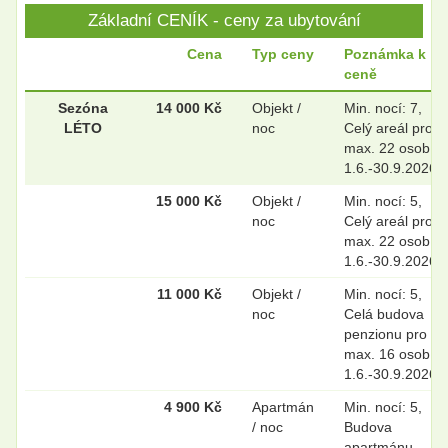
Základní CENÍK - ceny za ubytování
Cena
Typ ceny
Poznámka k
ceně
.
.
Sezóna
14 000 Kč
Objekt /
Min. nocí: 7,
LÉTO
noc
Celý areál pro
max. 22 osob;
.
.
1.6.-30.9.2026
15 000 Kč
Objekt /
Min. nocí: 5,
noc
Celý areál pro
max. 22 osob;
.
.
1.6.-30.9.2026
11 000 Kč
Objekt /
Min. nocí: 5,
noc
Celá budova
.
.
penzionu pro
max. 16 osob;
1.6.-30.9.2026
.
.
4 900 Kč
Apartmán
Min. nocí: 5,
/ noc
Budova
apartmánu