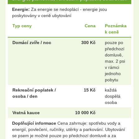
Energie:
Za energie se nedoplácí - energie jsou
poskytovány v ceně ubytování
Typ ceny
Cena
Poznámka
k ceně
Domácí zvíře / noc
300 Kč
pouze po
předchozí
domluvě,
max. 2 psi
v rámci
jednoho
pobytu
Rekreační poplatek /
15 Kč
každá
osoba / den
dospělá
osoba
Vratná kauce
10 000 Kč
Doplňující informace
Cena zahrnuje: spotřebu vody a
energií, povlečení, ručníky, utěrky a parkování. Ubytování
se psem je možné pouze po předchozí domluvě a za