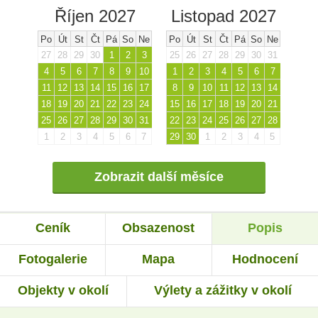
Říjen 2027
Listopad 2027
Po
Út
St
Čt
Pá
So
Ne
Po
Út
St
Čt
Pá
So
Ne
27
28
29
30
1
2
3
25
26
27
28
29
30
31
4
5
6
7
8
9
10
1
2
3
4
5
6
7
11
12
13
14
15
16
17
8
9
10
11
12
13
14
18
19
20
21
22
23
24
15
16
17
18
19
20
21
25
26
27
28
29
30
31
22
23
24
25
26
27
28
1
2
3
4
5
6
7
29
30
1
2
3
4
5
Zobrazit další měsíce
Ceník
Obsazenost
Popis
Fotogalerie
Mapa
Hodnocení
Objekty v okolí
Výlety a zážitky v okolí