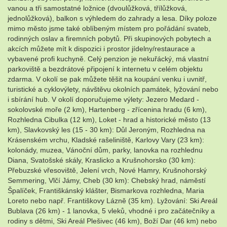
vanou a tři samostatné ložnice (dvoulůžková, třílůžková,
jednolůžková), balkon s výhledem do zahrady a lesa. Díky poloze
mimo město jsme také oblíbeným místem pro pořádání svateb,
rodinných oslav a firemních pobytů. Při skupinových pobytech a
akcích můžete mít k dispozici i prostor jídelny/restaurace a
vybavené profi kuchyně. Celý penzion je nekuřácký, má vlastní
parkoviště a bezdrátové připojení k internetu v celém objektu
zdarma. V okolí se pak můžete těšit na koupání venku i uvnitř,
turistické a cyklovýlety, návštěvu okolních památek, lyžování nebo
i sbírání hub. V okolí doporučujeme výlety: Jezero Medard -
sokolovské moře (2 km), Hartenberg - zřícenina hradu (6 km),
Rozhledna Cibulka (12 km), Loket - hrad a historické město (13
km), Slavkovský les (15 - 30 km): Důl Jeroným, Rozhledna na
Krásenském vrchu, Kladské rašeliniště, Karlovy Vary (23 km):
kolonády, muzea, Vánoční dům, parky, lanovka na rozhlednu
Diana, Svatošské skály, Kraslicko a Krušnohorsko (30 km):
Přebuzské vřesoviště, Jelení vrch, Nové Hamry, Krušnohorský
Semmering, Vlčí Jámy, Cheb (30 km): Chebský hrad, náměstí
Špalíček, Františkánský klášter, Bismarkova rozhledna, Maria
Loreto nebo např. Františkovy Lázně (35 km). Lyžování: Ski Areál
Bublava (26 km) - 1 lanovka, 5 vleků, vhodné i pro začátečníky a
rodiny s dětmi, Ski Areál Plešivec (46 km), Boží Dar (46 km) nebo