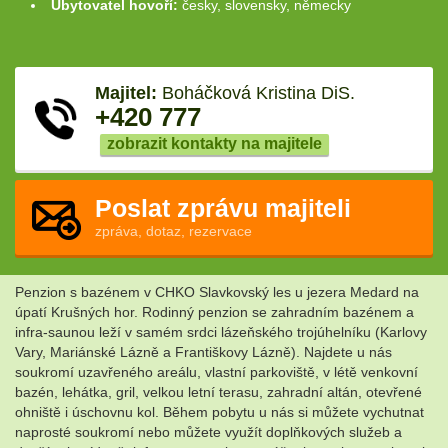
Ubytovatel hovoří:
česky, slovensky, německy
Majitel:
Boháčková Kristina DiS.
+420 777
zobrazit kontakty na majitele
Poslat zprávu majiteli
zpráva, dotaz, rezervace
Penzion s bazénem v CHKO Slavkovský les u jezera Medard na
úpatí Krušných hor. Rodinný penzion se zahradním bazénem a
infra-saunou leží v samém srdci lázeňského trojúhelníku (Karlovy
Vary, Mariánské Lázně a Františkovy Lázně). Najdete u nás
soukromí uzavřeného areálu, vlastní parkoviště, v létě venkovní
bazén, lehátka, gril, velkou letní terasu, zahradní altán, otevřené
ohniště i úschovnu kol. Během pobytu u nás si můžete vychutnat
naprosté soukromí nebo můžete využít doplňkových služeb a