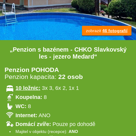
zobrazit
46 fotografií
„Penzion s bazénem - CHKO Slavkovský
les - jezero Medard“
Penzion POHODA
Penzion kapacita:
22 osob
10 ložnic:
3x 3, 6x 2, 1x 1
Koupelna:
8
WC:
8
Internet:
ANO
Domácí zvíře:
Pouze po dohodě
Majitel v objektu (recepce):
ANO