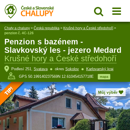
Chaty a chalupy
>
Česká republika
>
Krušné hory a České středohoří
>
penzion č. 4C-126
Penzion s bazénem -
Slavkovský les - jezero Medard
Krušné hory a České středohoří
Podlesí 251,
Svatava
okres
Sokolov
Karlovarský kraj
GPS 50.199140237569N 12.610454157718E
mapa
Můj výběr