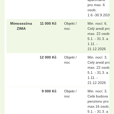
pro max. 6
.
.
osob;
1.6.-30.9.2026
Mimosezóna
11 000 Kč
Objekt /
Min. nocí: 6,
ZIMA
noc
Celý areál pro
.
.
max. 22 osob;
5.1. - 31.3. a
1.11. -
21.12.2026
.
.
12 000 Kč
Objekt /
Min. nocí: 3,
noc
Celý areál pro
max. 22 osob;
5.1. - 31.3. a
1.11. -
21.12.2026
9 000 Kč
Objekt /
Min. nocí: 3,
noc
Celá budova
penzionu pro
max.16 osob;
5.1. - 31.3. a