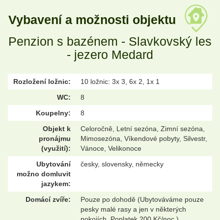
Vybavení a možnosti objektu
Penzion s bazénem - Slavkovský les
- jezero Medard
Rozložení ložnic:
10 ložnic: 3x 3, 6x 2, 1x 1
WC:
8
Koupelny:
8
Objekt k
Celoročně, Letní sezóna, Zimní sezóna,
pronájmu
Mimosezóna, Víkendové pobyty, Silvestr,
(využití):
Vánoce, Velikonoce
Ubytování
česky, slovensky, německy
možno domluvit
jazykem:
Domácí zvíře:
Pouze po dohodě (Ubytováváme pouze
pesky malé rasy a jen v některých
pokojích. Poplatek 200 Kč/noc.)