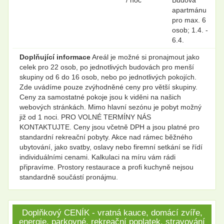
apartmánu
pro max. 6
osob; 1.4. -
6.4.
Doplňující informace
Areál je možné si pronajmout jako
celek pro 22 osob, po jednotlivých budovách pro menší
skupiny od 6 do 16 osob, nebo po jednotlivých pokojích.
Zde uvádíme pouze zvýhodněné ceny pro větší skupiny.
Ceny za samostatné pokoje jsou k viděni na našich
webových stránkách. Mimo hlavní sezónu je pobyt možný
již od 1 noci. PRO VOLNÉ TERMÍNY NÁS
KONTAKTUJTE. Ceny jsou včetně DPH a jsou platné pro
standardní rekreační pobyty. Akce nad rámec běžného
ubytování, jako svatby, oslavy nebo firemní setkání se řídí
individuálními cenami. Kalkulaci na míru vám rádi
připravíme. Prostory restaurace a profi kuchyně nejsou
standardně součástí pronájmu.
Doplňkový CENÍK - vratná kauce, domácí zvíře,
energie, parkovné, rekreační poplatek, stravování