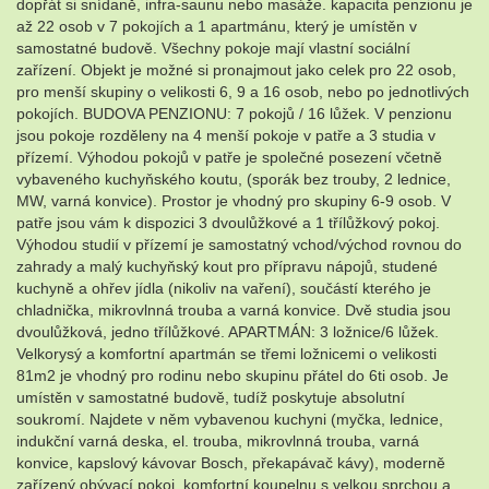
dopřát si snídaně, infra-saunu nebo masáže. kapacita penzionu je
až 22 osob v 7 pokojích a 1 apartmánu, který je umístěn v
samostatné budově. Všechny pokoje mají vlastní sociální
zařízení. Objekt je možné si pronajmout jako celek pro 22 osob,
pro menší skupiny o velikosti 6, 9 a 16 osob, nebo po jednotlivých
pokojích. BUDOVA PENZIONU: 7 pokojů / 16 lůžek. V penzionu
jsou pokoje rozděleny na 4 menší pokoje v patře a 3 studia v
přízemí. Výhodou pokojů v patře je společné posezení včetně
vybaveného kuchyňského koutu, (sporák bez trouby, 2 lednice,
MW, varná konvice). Prostor je vhodný pro skupiny 6-9 osob. V
patře jsou vám k dispozici 3 dvoulůžkové a 1 třílůžkový pokoj.
Výhodou studií v přízemí je samostatný vchod/východ rovnou do
zahrady a malý kuchyňský kout pro přípravu nápojů, studené
kuchyně a ohřev jídla (nikoliv na vaření), součástí kterého je
chladnička, mikrovlnná trouba a varná konvice. Dvě studia jsou
dvoulůžková, jedno třílůžkové. APARTMÁN: 3 ložnice/6 lůžek.
Velkorysý a komfortní apartmán se třemi ložnicemi o velikosti
81m2 je vhodný pro rodinu nebo skupinu přátel do 6ti osob. Je
umístěn v samostatné budově, tudíž poskytuje absolutní
soukromí. Najdete v něm vybavenou kuchyni (myčka, lednice,
indukční varná deska, el. trouba, mikrovlnná trouba, varná
konvice, kapslový kávovar Bosch, překapávač kávy), moderně
zařízený obývací pokoj, komfortní koupelnu s velkou sprchou a