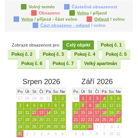
Volný termín
Částečná obsazenost
Obsazeno
Volno
/ příjezd
Volno
/ příjezd - část volno
Odjezd
/ volno
Část obsazeno - odjezd
/ volno
Celý objekt
Pokoj č. 1
Zobrazit obsazenost pro:
Pokoj č. 2
Pokoj č. 3
Pokoj č. 4
Pokoj č. 5
Pokoj č. 6
Pokoj č. 7
Velký apartmán
Srpen 2026
Září 2026
Po
Út
St
Čt
Pá
So
Ne
Po
Út
St
Čt
Pá
So
Ne
27
28
29
30
31
1
2
31
1
2
3
4
5
6
3
4
5
6
7
8
9
7
8
9
10
11
12
13
10
11
12
13
14
15
16
14
15
16
17
18
19
20
17
18
19
20
21
22
23
21
22
23
24
25
26
27
24
25
26
27
28
29
30
28
29
30
1
2
3
4
31
1
2
3
4
5
6
5
6
7
8
9
10
11