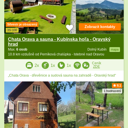
Silvestr je obsazený
Zobrazit kontakty
3S-106
Chata Orava a sauna - Kubínska hoľa - Oravský
hrad
Max.
6 osob
Dolný Kubín
mapa
10.8 km vzdušně od Perníková chalúpka - Istebné nad Oravou
Ceník
2x
1x
1x
ZDE
„Chata Orava - dřevěnice a sudová sauna na zahradě - Oravský hrad“
8.1
1 hodnocení