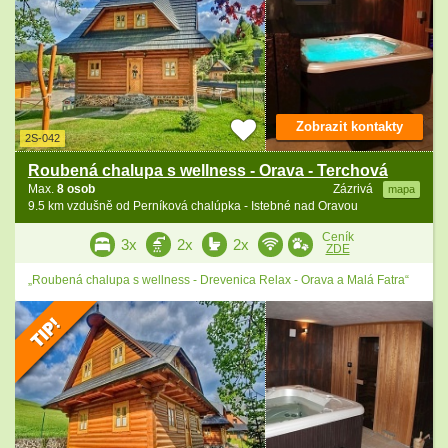
Zobrazit kontakty
2S-042
Roubená chalupa s wellness - Orava - Terchová
Max.
8 osob
Zázrivá
mapa
9.5 km vzdušně od Perníková chalúpka - Istebné nad Oravou
Ceník
3x
2x
2x
ZDE
„Roubená chalupa s wellness - Drevenica Relax - Orava a Malá Fatra“