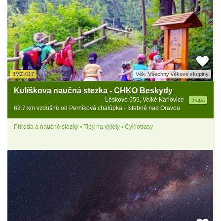
3MZ-017
Věk: Všechny věkové skupiny
Kulíškova naučná stezka - CHKO Beskydy
Léskové 659, Velké Karlovice
mapa
62.7 km vzdušně od Perníková chalúpka - Istebné nad Oravou
Příroda a naučné stezky • Tipy na výlety • Cyklotrasy