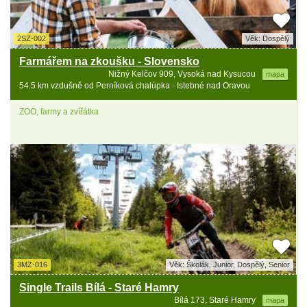
2SZ-002
Věk: Dospělý
Farmářem na zkoušku - Slovensko
Nižný Kelčov 909, Vysoká nad Kysucou
mapa
54.5 km vzdušně od Perníková chalúpka - Istebné nad Oravou
ZOO, farmy a zvířátka
3MZ-016
Věk: Školák, Junior, Dospělý, Senior
Single Trails Bílá - Staré Hamry
Bílá 173, Staré Hamry
mapa