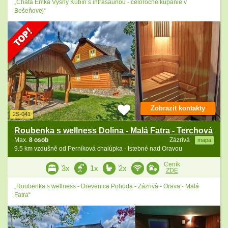
„Chata Emka Vyšný Kubín s infrasaunou - celoročné kúpanie v
Bešeňovej“
Zobrazit kontakty
2S-041
Roubenka s wellness Dolina - Malá Fatra - Terchová
Max.
8 osob
Zázrivá
mapa
9.5 km vzdušně od Perníková chalúpka - Istebné nad Oravou
Ceník
3x
1x
2x
ZDE
„Roubenka s wellness - Drevenica Pohoda - Zázrivá - Orava - Malá
Fatra“