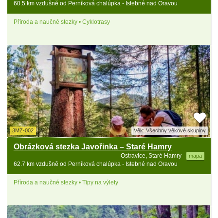
60.5 km vzdušně od Perníková chalúpka - Istebné nad Oravou
Příroda a naučné stezky • Cyklotrasy
3MZ-002
Věk: Všechny věkové skupiny
Obrázková stezka Javořinka – Staré Hamry
Ostravice, Staré Hamry
mapa
62.7 km vzdušně od Perníková chalúpka - Istebné nad Oravou
Příroda a naučné stezky • Tipy na výlety