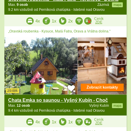
Max.
9 osob
Zázrivá
mapa
9.2 km vzdušně od Perníková chalúpka - Istebné nad Oravou
Ceník
4x
1x
2x
ZDE
„Oravská roubenka - Kysuce, Malá Fatra, Orava a Vrátna dolina.“
Zobrazit kontakty
2S-006
Chata Emka so saunou - Vyšný Kubín - Choč
Max.
12 osob
Vyšný Kubín
mapa
9.4 km vzdušně od Perníková chalúpka - Istebné nad Oravou
Ceník
4x
1x
1x
ZDE