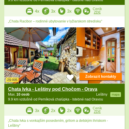
9.6 km vzdušně od Perníková chalúpka - Istebné nad Oravou
Ceník
4x
3x
3x
ZDE
„Chata Racibor – rodinné ubytovanie v lyžiarskom stredisku“
Zobrazit kontakty
2S-005
Chata Ivka - Leštiny pod Chočom - Orava
Max.
10 osob
Leštiny
mapa
9.9 km vzdušně od Perníková chalúpka - Istebné nad Oravou
Ceník
3x
2x
2x
ZDE
„Chata Ivka s vonkajším posedením, grilom a detským ihriskom -
Leštiny“