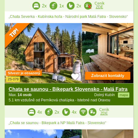
Ceník
2x
1x
2x
ZDE
„Chata Severka - Kubínska hoľa - Národní park Malá Fatra - Slovensko“
Silvestr je obsazený
Zobrazit kontakty
2S-079
Chata se saunou - Bikepark Slovensko - Malá Fatra
Max.
14 osob
Dolný Kubín
mapa
5.1 km vzdušně od Perníková chalúpka - Istebné nad Oravou
Ceník
4x
2x
4x
ZDE
„Chata se saunou - Bikepark a NP Malá Fatra - Slovensko“