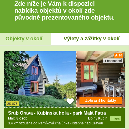
Zde níže je Vám k dispozici
nabídka objektů v okolí zde
původně prezentovaného objektu.
Objekty v okolí
Výlety a zážitky v okolí
10
1 hodnocení
Zobrazit kontakty
2S-073
Srub Orava - Kubínska hoľa - park Malá Fatra
Max.
8 osob
Dolný Kubín
mapa
3.4 km vzdušně od Perníková chalúpka - Istebné nad Oravou