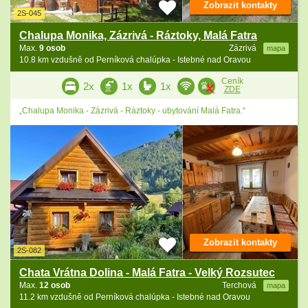
Zobrazit kontakty
2S-045
Chalupa Monika, Zázrivá - Ráztoky, Malá Fatra
Max.
9 osob
Zázrivá
mapa
10.8 km vzdušně od Perníková chalúpka - Istebné nad Oravou
Ceník
2x
1x
1x
ZDE
„Chalupa Monika - Zázrivá - Ráztoky - ubytování Malá Fatra.“
Zobrazit kontakty
2S-082
Chata Vrátna Dolina - Malá Fatra - Velký Rozsutec
Max.
12 osob
Terchová
mapa
11.2 km vzdušně od Perníková chalúpka - Istebné nad Oravou