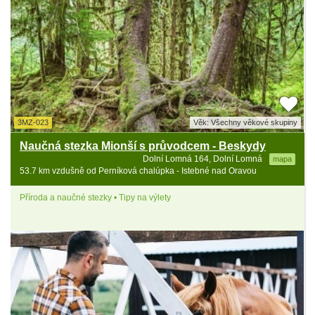
3MZ-023
Věk: Všechny věkové skupiny
Naučná stezka Mionší s průvodcem - Beskydy
Dolní Lomná 164, Dolní Lomná
mapa
53.7 km vzdušně od Perníková chalúpka - Istebné nad Oravou
Příroda a naučné stezky • Tipy na výlety