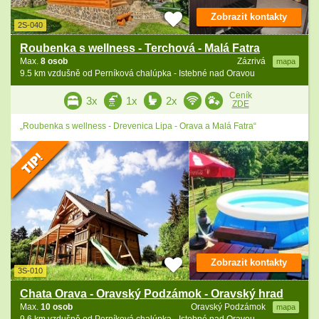
Zobrazit kontakty
2S-040
Roubenka s wellness - Terchová - Malá Fatra
Max.
8 osob
Zázrivá
mapa
9.5 km vzdušně od Perníková chalúpka - Istebné nad Oravou
Ceník
3x
1x
2x
ZDE
„Roubenka s wellness - Drevenica Lipa - Orava a Malá Fatra“
Zobrazit kontakty
3S-010
Chata Orava - Oravský Podzámok - Oravský hrad
Max.
10 osob
Oravský Podzámok
mapa