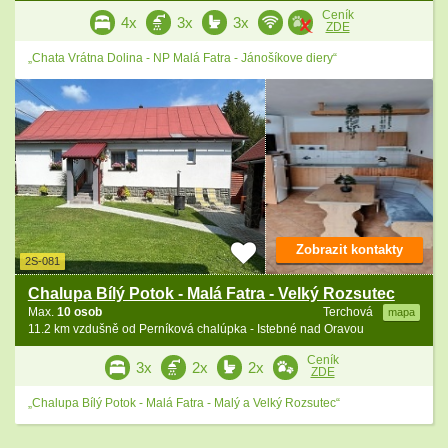
Ceník
4x
3x
3x
ZDE
„Chata Vrátna Dolina - NP Malá Fatra - Jánošíkove diery“
Zobrazit kontakty
2S-081
Chalupa Bílý Potok - Malá Fatra - Velký Rozsutec
Max.
10 osob
Terchová
mapa
11.2 km vzdušně od Perníková chalúpka - Istebné nad Oravou
Ceník
3x
2x
2x
ZDE
„Chalupa Bílý Potok - Malá Fatra - Malý a Velký Rozsutec“