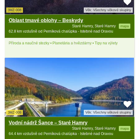
3MZ-008
Věk: Všechny věkové skupiny
Oblast tmavé oblohy – Beskydy
Staré Hamry, Staré Hamry
mapa
62.8 km vzdušně od Perníková chalúpka - Istebné nad Oravou
Příroda a naučné stezky • Planetária a hvězdárny • Tipy na výlety
3MZ-006
Věk: Všechny věkové skupiny
Vodní nádrž Šance – Staré Hamry
Staré Hamry, Staré Hamry
mapa
64.4 km vzdušně od Perníková chalúpka - Istebné nad Oravou