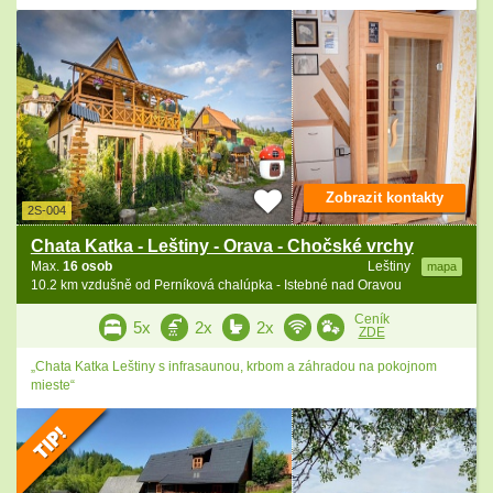
Zobrazit kontakty
2S-004
Chata Katka - Leštiny - Orava - Chočské vrchy
Max.
16 osob
Leštiny
mapa
10.2 km vzdušně od Perníková chalúpka - Istebné nad Oravou
Ceník
5x
2x
2x
ZDE
„Chata Katka Leštiny s infrasaunou, krbom a záhradou na pokojnom
mieste“