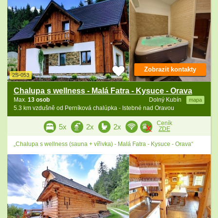
Zobrazit kontakty
2S-053
Chalupa s wellness - Malá Fatra - Kysuce - Orava
Max.
13 osob
Dolný Kubín
mapa
5.3 km vzdušně od Perníková chalúpka - Istebné nad Oravou
Ceník
5x
2x
2x
ZDE
„Chalupa s wellness (sauna + vířivka) - Malá Fatra - Kysuce - Orava“