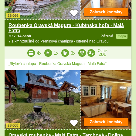
Zobrazit kontakty
2S-056
Roubenka Oravská Magura - Kubínska hoľa - Malá
Fatra
Max.
14 osob
Zázrivá
mapa
7.1 km vzdušně od Perníková chalúpka - Istebné nad Oravou
Ceník
4x
1x
3x
ZDE
„Stylová chalupa - Roubenka Oravská Magura - Malá Fatra“
Zobrazit kontakty
2S-008
Oravská roubenka - Malá Fatra - Terchová - Dolina