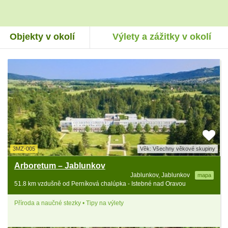
Objekty v okolí
Výlety a zážitky v okolí
3MZ-005
Věk: Všechny věkové skupiny
Arboretum – Jablunkov
Jablunkov, Jablunkov
mapa
51.8 km vzdušně od Perníková chalúpka - Istebné nad Oravou
Příroda a naučné stezky • Tipy na výlety