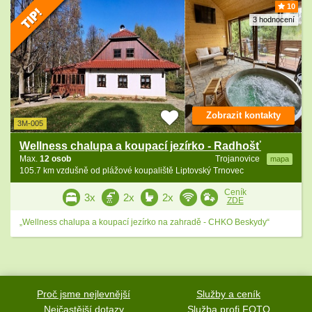
10
3 hodnocení
Zobrazit kontakty
3M-005
Wellness chalupa a koupací jezírko - Radhošť
Max.
12 osob
Trojanovice
mapa
105.7 km vzdušně od plážové koupaliště Liptovský Trnovec
Ceník
3x
2x
2x
ZDE
„Wellness chalupa a koupací jezírko na zahradě - CHKO Beskydy“
Proč jsme nejlevnější
Služby a ceník
Nejčastější dotazy
Služba profi FOTO