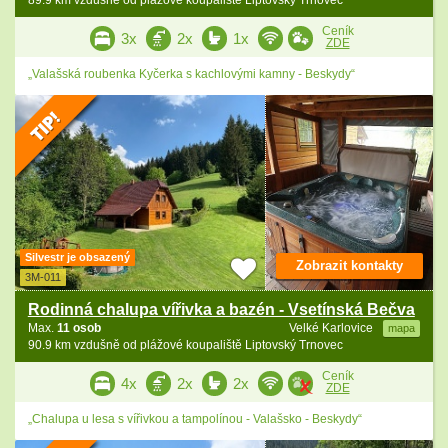
89.9 km vzdušně od plážové koupaliště Liptovský Trnovec
Ceník
3x
2x
1x
ZDE
„Valašská roubenka Kyčerka s kachlovými kamny - Beskydy“
Silvestr je obsazený
Zobrazit kontakty
3M-011
Rodinná chalupa vířivka a bazén - Vsetínská Bečva
Max.
11 osob
Velké Karlovice
mapa
90.9 km vzdušně od plážové koupaliště Liptovský Trnovec
Ceník
4x
2x
2x
ZDE
„Chalupa u lesa s vířivkou a tampolínou - Valašsko - Beskydy“