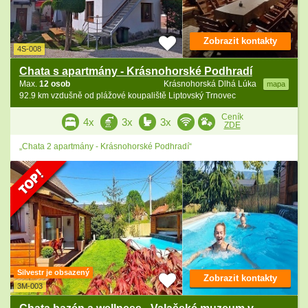
Zobrazit kontakty
4S-008
Chata s apartmány - Krásnohorské Podhradí
Max.
12 osob
Krásnohorská Dlhá Lúka
mapa
92.9 km vzdušně od plážové koupaliště Liptovský Trnovec
Ceník
4x
3x
3x
ZDE
„Chata 2 apartmány - Krásnohorské Podhradí“
Silvestr je obsazený
Zobrazit kontakty
3M-003