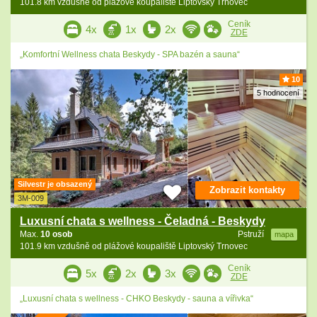
101.8 km vzdušně od plážové koupaliště Liptovský Trnovec
Ceník
4x
1x
2x
ZDE
„Komfortní Wellness chata Beskydy - SPA bazén a sauna“
10
5 hodnocení
Silvestr je obsazený
Zobrazit kontakty
3M-009
Luxusní chata s wellness - Čeladná - Beskydy
Max.
10 osob
Pstruží
mapa
101.9 km vzdušně od plážové koupaliště Liptovský Trnovec
Ceník
5x
2x
3x
ZDE
„Luxusní chata s wellness - CHKO Beskydy - sauna a vířivka“