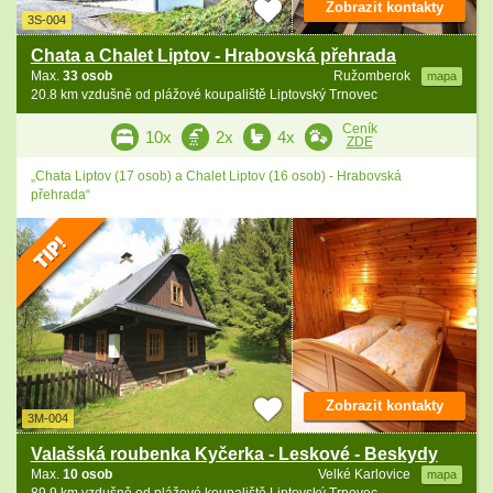
Zobrazit kontakty
3S-004
Chata a Chalet Liptov - Hrabovská přehrada
Max.
33 osob
Ružomberok
mapa
20.8 km vzdušně od plážové koupaliště Liptovský Trnovec
Ceník
10x
2x
4x
ZDE
„Chata Liptov (17 osob) a Chalet Liptov (16 osob) - Hrabovská
přehrada“
Zobrazit kontakty
3M-004
Valašská roubenka Kyčerka - Leskové - Beskydy
Max.
10 osob
Velké Karlovice
mapa