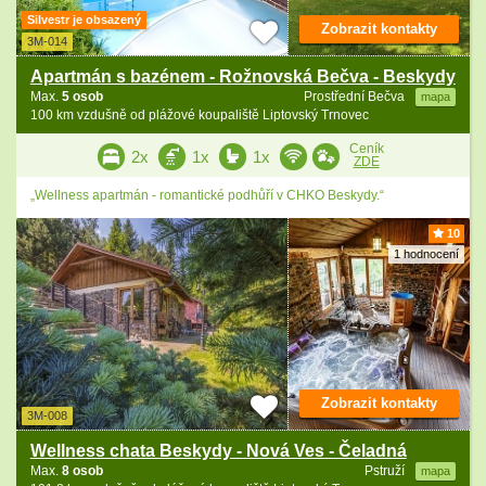
Silvestr je obsazený
Zobrazit kontakty
3M-014
Apartmán s bazénem - Rožnovská Bečva - Beskydy
Max.
5 osob
Prostřední Bečva
mapa
100 km vzdušně od plážové koupaliště Liptovský Trnovec
Ceník
2x
1x
1x
ZDE
„Wellness apartmán - romantické podhůří v CHKO Beskydy.“
10
1 hodnocení
Zobrazit kontakty
3M-008
Wellness chata Beskydy - Nová Ves - Čeladná
Max.
8 osob
Pstruží
mapa