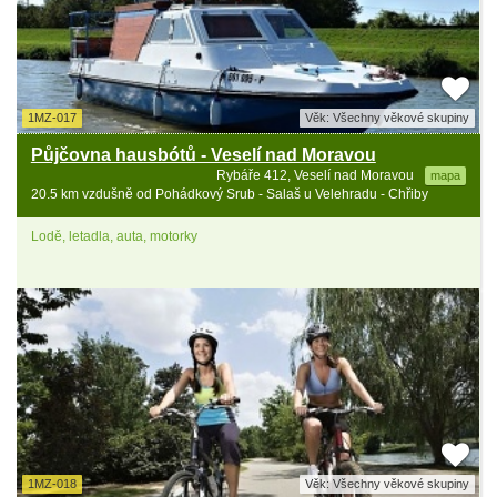
1MZ-017
Věk: Všechny věkové skupiny
Půjčovna hausbótů - Veselí nad Moravou
Rybáře 412, Veselí nad Moravou
mapa
20.5 km vzdušně od Pohádkový Srub - Salaš u Velehradu - Chřiby
Lodě, letadla, auta, motorky
1MZ-018
Věk: Všechny věkové skupiny