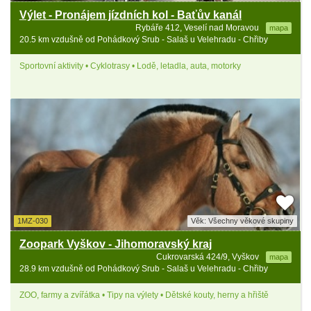
Výlet - Pronájem jízdních kol - Baťův kanál
Rybáře 412, Veselí nad Moravou
mapa
20.5 km vzdušně od Pohádkový Srub - Salaš u Velehradu - Chřiby
Sportovní aktivity • Cyklotrasy • Lodě, letadla, auta, motorky
1MZ-030
Věk: Všechny věkové skupiny
Zoopark Vyškov - Jihomoravský kraj
Cukrovarská 424/9, Vyškov
mapa
28.9 km vzdušně od Pohádkový Srub - Salaš u Velehradu - Chřiby
ZOO, farmy a zvířátka • Tipy na výlety • Dětské kouty, herny a hřiště