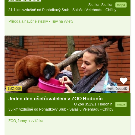
Skalka, Skalka
mapa
31.1 km vzdušně od Pohádkový Srub - Salaš u Velehradu - Chřiby
Příroda a naučné stezky • Tipy na výlety
1MZ-009
Věk: Dospělý
Jeden den ošetřovatelem v ZOO Hodonín
U Zoo 3529/1, Hodonín
mapa
35 km vzdušně od Pohádkový Srub - Salaš u Velehradu - Chřiby
ZOO, farmy a zvířátka