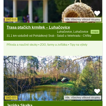
1MZ-015
Věk: Všechny věkové skupiny
Trasa ptačích krmítek – Luhačovice
Luhačovice, Luhačovice
mapa
31.1 km vzdušně od Pohádkový Srub - Salaš u Velehradu - Chřiby
Příroda a naučné stezky • ZOO, farmy a zvířátka • Tipy na výlety
1MZ-023
Věk: Všechny věkové skupiny
Jezírka Skalka