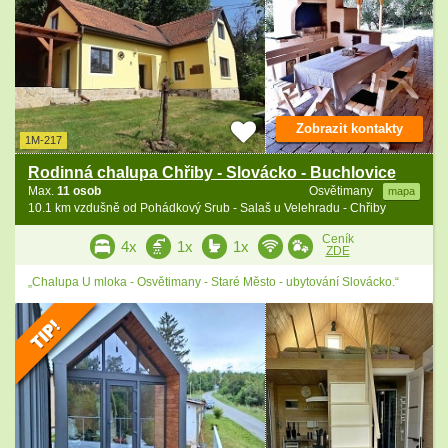
Zobrazit kontakty
1M-217
Rodinná chalupa Chřiby - Slovácko - Buchlovice
Max.
11 osob
Osvětimany
mapa
10.1 km vzdušně od Pohádkový Srub - Salaš u Velehradu - Chřiby
Ceník
4x
1x
1x
ZDE
„Chalupa U mloka - Osvětimany - Staré Město - ubytování Slovácko.“