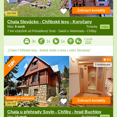
Zobrazit kontakty
1M-006
Chata Slovácko - Chřibské lesy - Koryčany
Max.
9 osob
Trnávky
mapa
7 km vzdušně od Pohádkový Srub - Salaš u Velehradu - Chřiby
Ceník
3x
1x
1x
ZDE
„Chata Chřibské lesy - klidné místo u lesa v srdci Slovácka“
9.3
3 hodnocení
Silvestr je obsazený
Zobrazit kontakty
1M-005
Chata u přehrady Sovín - Chřiby - hrad Buchlov
Max.
10 osob
Buchlovice
mapa