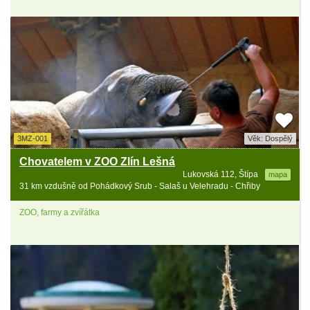
3MZ-001
Věk: Dospělý
Chovatelem v ZOO Zlín Lešná
Lukovská 112, Štípa
mapa
31 km vzdušně od Pohádkový Srub - Salaš u Velehradu - Chřiby
ZOO, farmy a zvířátka