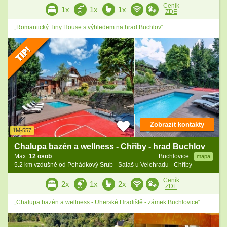
Ceník
1x
1x
1x
ZDE
„Romantický Tiny House s výhledem na hrad Buchlov“
Zobrazit kontakty
1M-557
Chalupa bazén a wellness - Chřiby - hrad Buchlov
Max.
12 osob
Buchlovice
mapa
5.2 km vzdušně od Pohádkový Srub - Salaš u Velehradu - Chřiby
Ceník
2x
1x
2x
ZDE
„Chalupa bazén a wellness - Uherské Hradiště - zámek Buchlovice“