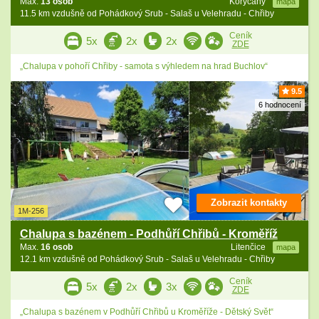
Max.
13 osob
Koryčany
mapa
11.5 km vzdušně od Pohádkový Srub - Salaš u Velehradu - Chřiby
Ceník
5x
2x
2x
ZDE
„Chalupa v pohoří Chřiby - samota s výhledem na hrad Buchlov“
9.5
6 hodnocení
Zobrazit kontakty
1M-256
Chalupa s bazénem - Podhůří Chřibů - Kroměříž
Max.
16 osob
Litenčice
mapa
12.1 km vzdušně od Pohádkový Srub - Salaš u Velehradu - Chřiby
Ceník
5x
2x
3x
ZDE
„Chalupa s bazénem v Podhůří Chřibů u Kroměříže - Dětský Svět“