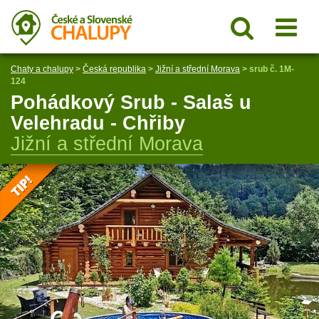
Chaty a chalupy
>
Česká republika
>
Jižní a střední Morava
>
srub č. 1M-
124
Pohádkový Srub - Salaš u
Velehradu - Chřiby
Jižní a střední Morava