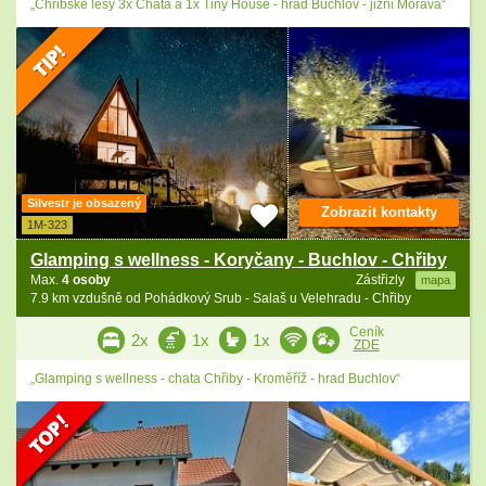
„Chřibské lesy 3x Chata a 1x Tiny House - hrad Buchlov - jižní Morava“
Silvestr je obsazený
Zobrazit kontakty
1M-323
Glamping s wellness - Koryčany - Buchlov - Chřiby
Max.
4 osoby
Zástřizly
mapa
7.9 km vzdušně od Pohádkový Srub - Salaš u Velehradu - Chřiby
Ceník
2x
1x
1x
ZDE
„Glamping s wellness - chata Chřiby - Kroměříž - hrad Buchlov“