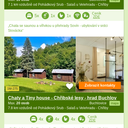
7.1 km vzdušně od Pohádkový Srub - Salaš u Velehradu - Chřiby
Ceník
5x
1x
1x
ZDE
„Chata se saunou a vířivkou u přehrady Sovín - ubytování v srdci
Slovácka“
Zobrazit kontakty
1M-275
Chaty a Tiny house - Chřibské lesy - hrad Buchlov
Max.
20 osob
Buchlovice
mapa
7.8 km vzdušně od Pohádkový Srub - Salaš u Velehradu - Chřiby
Ceník
4x
4x
4x
ZDE