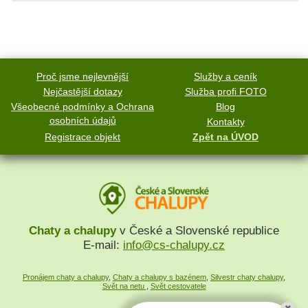
Proč jsme nejlevnější
Služby a ceník
Nejčastější dotazy
Služba profi FOTO
Všeobecné podmínky a Ochrana
Blog
osobních údajů
Kontakty
Registrace objekt
Zpět na ÚVOD
Chaty a chalupy
v České a Slovenské republice
E-mail:
info@cs-chalupy.cz
Pronájem chaty a chalupy
,
Chaty a chalupy s bazénem
,
Silvestr chaty chalupy
,
Svět na netu
,
Svět cestovatele