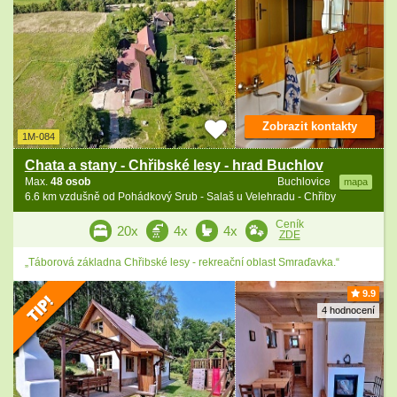
Zobrazit kontakty
1M-084
Chata a stany - Chřibské lesy - hrad Buchlov
Max.
48 osob
Buchlovice
mapa
6.6 km vzdušně od Pohádkový Srub - Salaš u Velehradu - Chřiby
Ceník
20x
4x
4x
ZDE
„Táborová základna Chřibské lesy - rekreační oblast Smraďavka.“
9.9
4 hodnocení