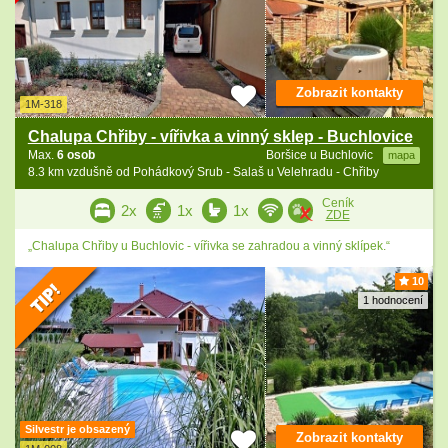
Zobrazit kontakty
1M-318
Chalupa Chřiby - vířivka a vinný sklep - Buchlovice
Max.
6 osob
Boršice u Buchlovic
mapa
8.3 km vzdušně od Pohádkový Srub - Salaš u Velehradu - Chřiby
Ceník
2x
1x
1x
ZDE
„Chalupa Chřiby u Buchlovic - vířivka se zahradou a vinný sklípek.“
10
1 hodnocení
Silvestr je obsazený
Zobrazit kontakty