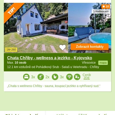
10
1 hodnocení
Zobrazit kontakty
1M-260
Chata Chřiby - wellness a jezírko - Kyjovsko
Max.
10 osob
Vřesovice
mapa
12.1 km vzdušně od Pohádkový Srub - Salaš u Velehradu - Chřiby
Ceník
3x
2x
3x
ZDE
„Chata s wellness Chřiby - sauna, koupací jezírko a vyhřívaný sud.“