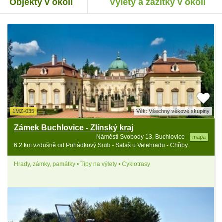
Objekty v okolí
Výlety a zážitky v okolí
1MZ-035
Věk: Všechny věkové skupiny
Zámek Buchlovice - Zlínský kraj
Náměstí Svobody 13, Buchlovice
mapa
6.2 km vzdušně od Pohádkový Srub - Salaš u Velehradu - Chřiby
Hrady, zámky, památky • Tipy na výlety • Cyklotrasy