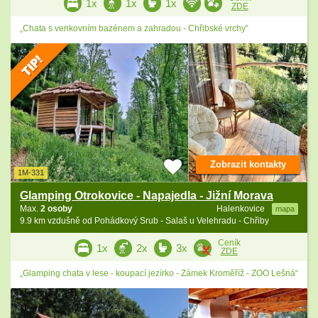
1x
1x
1x
ZDE
„Chata s venkovním bazénem a zahradou - Chřibské vrchy“
Zobrazit kontakty
1M-331
Glamping Otrokovice - Napajedla - Jižní Morava
Max.
2 osoby
Halenkovice
mapa
9.9 km vzdušně od Pohádkový Srub - Salaš u Velehradu - Chřiby
Ceník
1x
2x
3x
ZDE
„Glamping chata v lese - koupací jezírko - Zámek Kroměříž - ZOO Lešná“