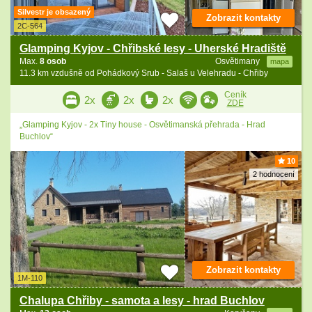
Silvestr je obsazený
Zobrazit kontakty
2C-564
Glamping Kyjov - Chřibské lesy - Uherské Hradiště
Max.
8 osob
Osvětimany
mapa
11.3 km vzdušně od Pohádkový Srub - Salaš u Velehradu - Chřiby
Ceník
2x
2x
2x
ZDE
„Glamping Kyjov - 2x Tiny house - Osvětimanská přehrada - Hrad
Buchlov“
10
2 hodnocení
Zobrazit kontakty
1M-110
Chalupa Chřiby - samota a lesy - hrad Buchlov