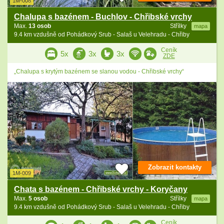
1M-008
Chalupa s bazénem - Buchlov - Chřibské vrchy
Max.
13 osob
Střílky
mapa
9.4 km vzdušně od Pohádkový Srub - Salaš u Velehradu - Chřiby
Ceník
5x
3x
3x
ZDE
„Chalupa s krytým bazénem se slanou vodou - Chřibské vrchy“
Zobrazit kontakty
1M-009
Chata s bazénem - Chřibské vrchy - Koryčany
Max.
5 osob
Střílky
mapa
9.4 km vzdušně od Pohádkový Srub - Salaš u Velehradu - Chřiby
Ceník