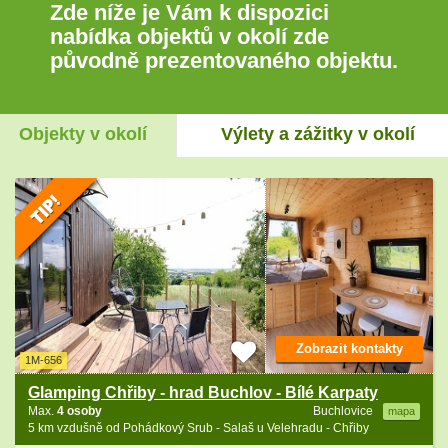
Zde níže je Vám k dispozici
nabídka objektů v okolí zde
původně prezentovaného objektu.
Objekty v okolí
Výlety a zážitky v okolí
Zobrazit kontakty
1M-656
Glamping Chřiby - hrad Buchlov - Bílé Karpaty
Max.
4 osoby
Buchlovice
mapa
5 km vzdušně od Pohádkový Srub - Salaš u Velehradu - Chřiby