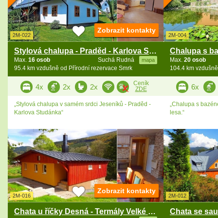
Zobrazit kontakty
2M-022
2M-004
Stylová chalupa - Praděd - Karlova Studánka
Max.
16 osob
Suchá Rudná
Max.
20 osob
mapa
95.4 km vzdušně od Přírodní rezervace Smrk
104.4 km vzdušně 
Ceník
4x
2x
2x
6x
ZDE
„Stylová chalupa v samém srdci Jeseníků - Praděd -
„Chalupa s bazén
Karlova Studánka“
lesa.“
Zobrazit kontakty
2M-016
2M-012
Chata u říčky Desná - Termály Velké losiny