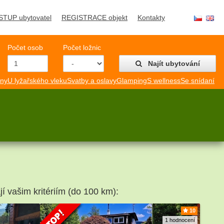
STUP ubytovatel
REGISTRACE objekt
Kontakty
Počet osob
Počet ložnic
Najít ubytování
mny
U lyžařského vleku
Svatby a oslavy
Glamping
S wellness
Se snídaní
jí vašim kritériím (do 100 km):
10
1 hodnocení