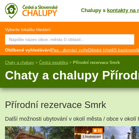
Chalupy s
kontakty na 
CZ
EN
Vyberte lokalitu hledání
Oblíbené vyhledávání
Pes - domácí zvíře
Dětské hřistě
S bazénem
N
Chaty a chalupy
>
Česká republika
>
Přírodní rezervace Smrk
Chaty a chalupy Přírod
Přírodní rezervace Smrk
Další možnosti ubytování v okolí města / obce v okolí 
10
1 hodnocení