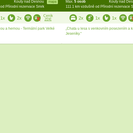
Kouty nad Desnou
Max.
5 osob
Kouty nad De
mapa
od Přírodní rezervace Smrk
111.1 km vzdušně od Přírodní rezervace 
Ceník
1x
2x
2x
1x
1x
ZDE
nou a hernou - Termální park Velké
„Chata u lesa s venkovním posezením a k
Jeseníky.“