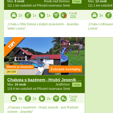
Max.
8 osob
Kouty nad Desnou
Max.
12 osob
mapa
111.1 km vzdušně od Přírodní rezervace Smrk
111.1 km vzdušně 
Ceník
2x
1x
1x
3x
ZDE
„Chata u říčky Desná s krytým posezením - Jeseníky -
„Chata s infrasau
Velké Losiny“
Losiny“
Silvestr je obsazený
Zobrazit kontakty
2M-009
Chalupa s bazénem - Hrubý Jeseník - Rudný vrch
Max.
16 osob
Jindřichov
mapa
119.4 km vzdušně od Přírodní rezervace Smrk
Ceník
4x
2x
2x
ZDE
„Chalupa s bazénem - Hrubý Jeseník - pod Rudným
vrchem - Jeseníky“