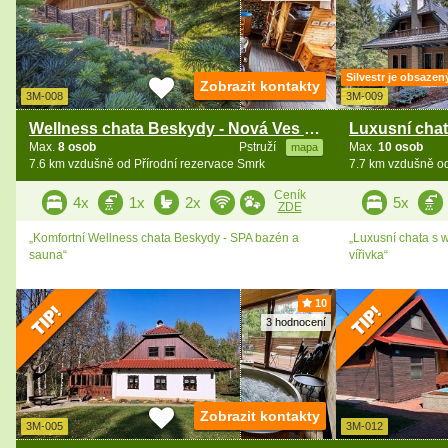
Silvestr je obsazen
Zobrazit kontakty
3M-008
3M-009
Wellness chata Beskydy - Nová Ves - Čeladná
Max.
8 osob
Pstruží
Max.
10 osob
mapa
7.6 km vzdušně od Přírodní rezervace Smrk
7.7 km vzdušně od
Ceník
4x
1x
2x
5x
ZDE
„Komfortní Wellness chata Beskydy - SPA bazén a
„Luxusní chata s 
sauna“
vířivka“
10
3 hodnocení
Zobrazit kontakty
3M-005
3M-012