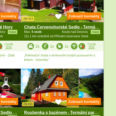
t kontakty
Zobrazit kontakty
2M-014
té Hory
Chata Červenohorské Sedlo - Termály Velké Losiny
Hory
Max.
5 osob
Kouty nad Desnou
mapa
mapa
rk
111.1 km vzdušně od Přírodní rezervace Smrk
Ceník
Ceník
2x
1x
1x
ZDE
ZDE
víz - Zlaté
„Rekreační chata s venkovním krytým posezením a
krbem - Jeseníky.“
t kontakty
Zobrazit kontakty
2M-011
Chata u lesa - Červenohorské Sedlo - Velké Losiny
Roubenka s bazénem - Termální park Velké Losiny