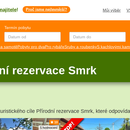
majitele
!
Proč jsme nejlevnější?
Můj výběr
V
Termín pobytu
a samotě
Pobyty pro dva
Pro rybáře
Sruby a roubenky
S kachlovými ka
ní rezervace Smrk
turistického cíle Přírodní rezervace Smrk, které odpovída
10
5 hodnocení