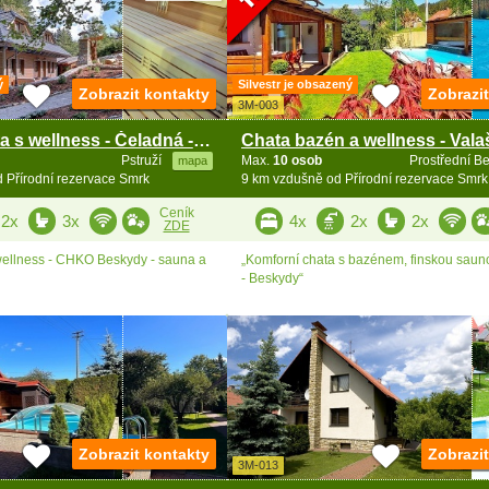
ý
Silvestr je obsazený
Zobrazit kontakty
Zobrazi
3M-003
Luxusní chata s wellness - Čeladná - Beskydy
Pstruží
Max.
10 osob
Prostřední B
mapa
 Přírodní rezervace Smrk
9 km vzdušně od Přírodní rezervace Smrk
Ceník
2x
3x
4x
2x
2x
ZDE
wellness - CHKO Beskydy - sauna a
„Komforní chata s bazénem, finskou sauno
- Beskydy“
Zobrazit kontakty
Zobrazi
3M-013