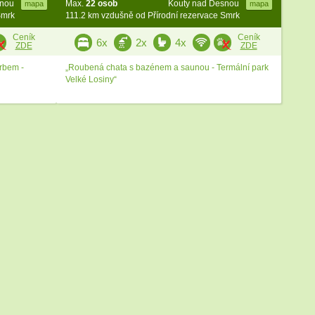
snou
Max.
22 osob
Kouty nad Desnou
mapa
mapa
Smrk
111.2 km vzdušně od Přírodní rezervace Smrk
Ceník
Ceník
6x
2x
4x
ZDE
ZDE
rbem -
„Roubená chata s bazénem a saunou - Termální park
Velké Losiny“