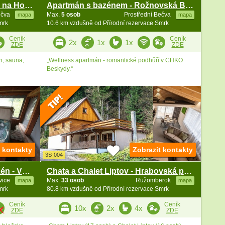
Chata s bazénem - u přehrady na Horní Bečvě
Apartmán s bazénem - Rožnovská Bečva - Beskydy
ečva
Max.
5 osob
Prostřední Bečva
mapa
mapa
mrk
10.6 km vzdušně od Přírodní rezervace Smrk
Ceník
Ceník
2x
1x
1x
ZDE
ZDE
n, sauna,
„Wellness apartmán - romantické podhůří v CHKO
Beskydy.“
t kontakty
Zobrazit kontakty
3S-004
Rodinná chalupa vířivka a bazén - Vsetínská Bečva
Chata a Chalet Liptov - Hrabovská přehrada
ovice
Max.
33 osob
Ružomberok
mapa
mapa
mrk
80.8 km vzdušně od Přírodní rezervace Smrk
Ceník
Ceník
10x
2x
4x
ZDE
ZDE