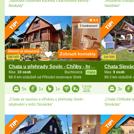
„Valašská roubenka Kyčerka s kachlovými kamny -
„Roubená chalupa 
Beskydy“
Valašsko“
9.3
3 hodnocení
Silvestr je obsazený
Zobrazit kontakty
1M-005
1M-006
Chata u přehrady Sovín - Chřiby - hrad Buchlov
Max.
10 osob
Buchlovice
Max.
9 osob
mapa
88.9 km vzdušně od Přírodní rezervace Smrk
89.3 km vzdušně o
Ceník
5x
1x
1x
3x
ZDE
„Chata se saunou a vířivkou u přehrady Sovín -
„Chata Chřibské le
ubytování v srdci Slovácka“
Slovácka“