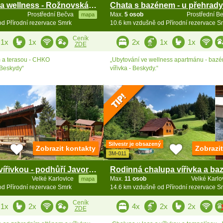
Chata bazén a wellness - Rožnovská Bečva - Beskydy
Prostřední Bečva
Max.
5 osob
Prostřední B
mapa
d Přírodní rezervace Smrk
10.6 km vzdušně od Přírodní rezervace S
Ceník
1x
1x
2x
1x
1x
ZDE
 a terasou - CHKO
„Ubytování ve wellness apartmánu - bazé
Beskydy“
vířivka - Beskydy.“
Silvestr je obsazený
Zobrazit kontakty
Zobrazi
3M-011
Roubenka s vířivkou - podhůří Javorníků a Beskyd
Velké Karlovice
Max.
11 osob
Velké Karl
mapa
d Přírodní rezervace Smrk
14.6 km vzdušně od Přírodní rezervace S
Ceník
1x
2x
4x
2x
2x
ZDE