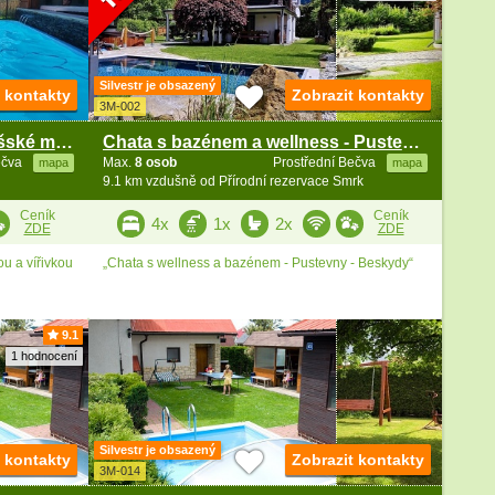
Silvestr je obsazený
t kontakty
Zobrazit kontakty
3M-002
Chata bazén a wellness - Valašské muzeum v přírodě
Chata s bazénem a wellness - Pustevny - Beskydy
ečva
Max.
8 osob
Prostřední Bečva
mapa
mapa
9.1 km vzdušně od Přírodní rezervace Smrk
Ceník
Ceník
4x
1x
2x
ZDE
ZDE
u a vířivkou
„Chata s wellness a bazénem - Pustevny - Beskydy“
9.1
1 hodnocení
Silvestr je obsazený
t kontakty
Zobrazit kontakty
3M-014