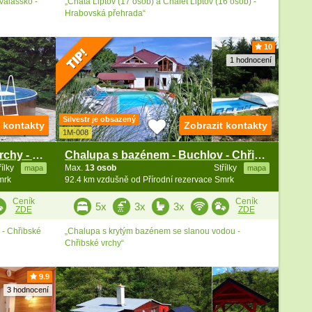
Valašsko -
„Chata Liptov (17 osob) a Chalet Liptov (16 osob) -
Hrabovská přehrada“
10
1 hodnocení
Silvestr je obsazený
t kontakty
Zobrazit kontakty
1M-008
Chata s bazénem - Chřibské vrchy - Koryčany
Chalupa s bazénem - Buchlov - Chřibské vrchy
řílky
Max.
13 osob
Střílky
mapa
mapa
mrk
92.4 km vzdušně od Přírodní rezervace Smrk
Ceník
Ceník
5x
3x
3x
ZDE
ZDE
- Chřibské
„Chalupa s krytým bazénem se slanou vodou -
Chřibské vrchy“
9.9
3 hodnocení