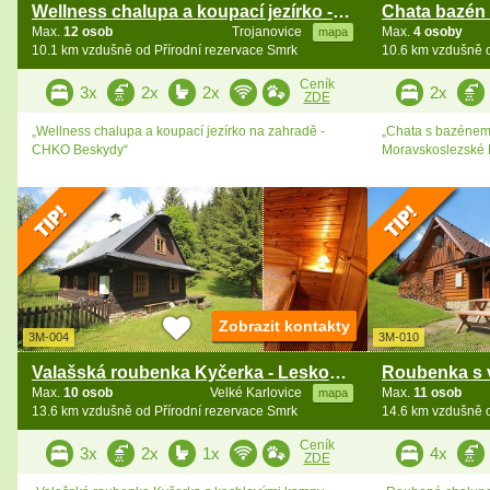
Wellness chalupa a koupací jezírko - Radhošť
Max.
12 osob
Trojanovice
Max.
4 osoby
mapa
10.1 km vzdušně od Přírodní rezervace Smrk
10.6 km vzdušně o
Ceník
3x
2x
2x
2x
ZDE
„Wellness chalupa a koupací jezírko na zahradě -
„Chata s bazénem
CHKO Beskydy“
Moravskoslezské 
Zobrazit kontakty
3M-004
3M-010
Valašská roubenka Kyčerka - Leskové - Beskydy
Max.
10 osob
Velké Karlovice
Max.
11 osob
mapa
13.6 km vzdušně od Přírodní rezervace Smrk
14.6 km vzdušně o
Ceník
3x
2x
1x
4x
ZDE