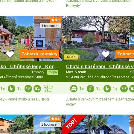
se zahradním altánem a vířivkou -
„Chalupa u lesa s vířivkou a tampolínou - 
Beskydy“
9.9
4 hodnocení
Zobrazit kontakty
Zobrazi
1M-009
Chata Slovácko - Chřibské lesy - Koryčany
Trnávky
Max.
5 osob
St
mapa
d Přírodní rezervace Smrk
92.4 km vzdušně od Přírodní rezervace S
Ceník
1x
1x
1x
1x
1x
ZDE
sy - klidné místo u lesa v srdci
„Chata s venkovním bazénem a zahradou 
vrchy“
9.6
1 hodnocení