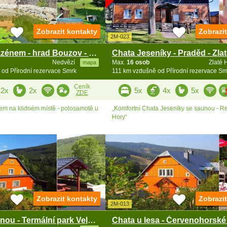
Zobrazit kontakty
Zobrazi
2M-023
Chalupa s bazénem - hrad Bouzov - Šumperk
Chata Jeseníky - Praděd - Zla
Nedvězí
Max.
16 osob
Zlaté 
mapa
od Přírodní rezervace Smrk
111 km vzdušně od Přírodní rezervace Sm
Ceník
2x
2x
5x
4x
5x
ZDE
em na klidném místě - polosamotě u
„Komfortní Chata Jeseníky se saunou - Rej
Hory“
Zobrazit kontakty
Zobrazi
2M-013
Chata se saunou - Termální park Velké Losiny