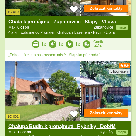
Zobrazit kontakty
1C-010
Chata k pronájmu - Županovice - Slapy - Vltava
Max.
6 osob
Županovice
mapa
4.7 km vzdušně od Pronájem chalupa s bazénem - Nečín - Lipiny
Ceník
1x
1x
1x
ZDE
„Pohodlná chata na krásném místě - Slapská přehrada.“
9.9
1 hodnocení
Zobrazit kontakty
1C-001
Chalupa Budín k pronajmutí - Rybníky - Dobříš
Max.
12 osob
Rybníky
mapa