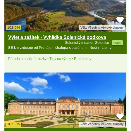
1CZ-044
Věk: Všechny věkové skupiny
Výlet a zážitek - Vyhlídka Solenická podkova
Solenický meandr, Solenice
mapa
8.9 km vzdušně od Pronájem chalupa s bazénem - Nečín - Lipiny
Příroda a naučné stezky • Tipy na výlety • Rozhledny
1CZ-075
Věk: Všechny věkové skupiny