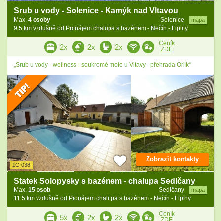
Srub u vody - Solenice - Kamýk nad Vltavou
Max.
4 osoby
Solenice
mapa
9.5 km vzdušně od Pronájem chalupa s bazénem - Nečín - Lipiny
Ceník
2x
2x
2x
ZDE
„Srub u vody - wellness - soukromé molo u Vltavy - přehrada Orlík“
Zobrazit kontakty
1C-038
Statek Solopysky s bazénem - chalupa Sedlčany
Max.
15 osob
Sedlčany
mapa
11.5 km vzdušně od Pronájem chalupa s bazénem - Nečín - Lipiny
Ceník
5x
2x
2x
ZDE