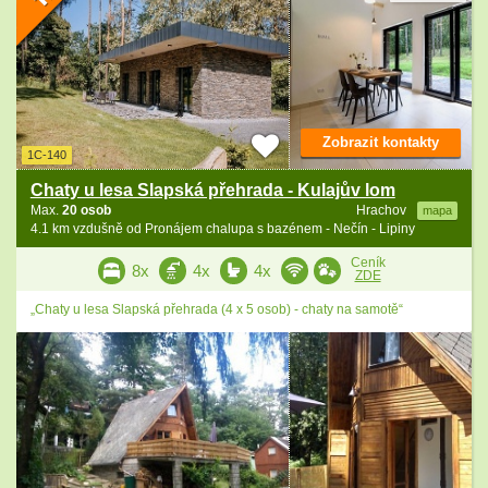
Zobrazit kontakty
1C-140
Chaty u lesa Slapská přehrada - Kulajův lom
Max.
20 osob
Hrachov
mapa
4.1 km vzdušně od Pronájem chalupa s bazénem - Nečín - Lipiny
Ceník
8x
4x
4x
ZDE
„Chaty u lesa Slapská přehrada (4 x 5 osob) - chaty na samotě“