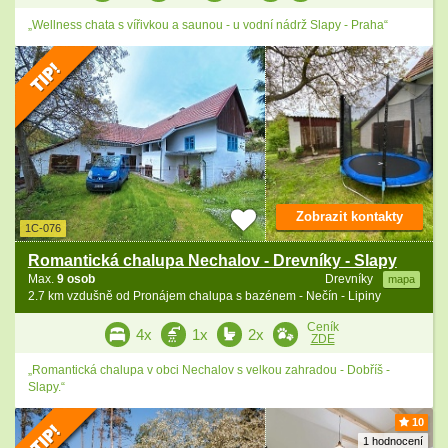
„Wellness chata s vířivkou a saunou - u vodní nádrž Slapy - Praha“
Zobrazit kontakty
1C-076
Romantická chalupa Nechalov - Drevníky - Slapy
Max.
9 osob
Drevníky
mapa
2.7 km vzdušně od Pronájem chalupa s bazénem - Nečín - Lipiny
Ceník
4x
1x
2x
ZDE
„Romantická chalupa v obci Nechalov s velkou zahradou - Dobříš -
Slapy.“
10
1 hodnocení