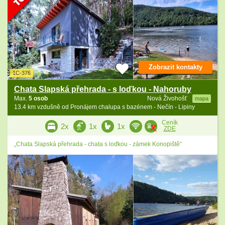
Zobrazit kontakty
1C-376
Chata Slapská přehrada - s loďkou - Nahoruby
Max.
5 osob
Nová Živohošť
mapa
13.4 km vzdušně od Pronájem chalupa s bazénem - Nečín - Lipiny
Ceník
2x
1x
1x
ZDE
„Chata Slapská přehrada - chata s loďkou - zámek Konopiště“