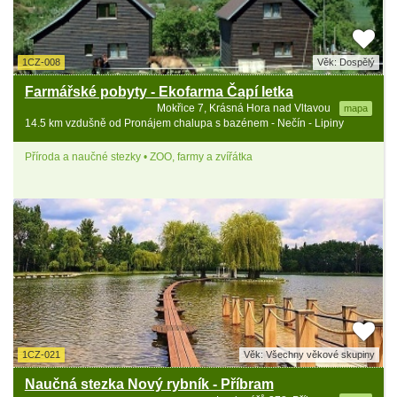
1CZ-008
Věk: Dospělý
Farmářské pobyty - Ekofarma Čapí letka
Mokřice 7, Krásná Hora nad Vltavou
mapa
14.5 km vzdušně od Pronájem chalupa s bazénem - Nečín - Lipiny
Příroda a naučné stezky • ZOO, farmy a zvířátka
1CZ-021
Věk: Všechny věkové skupiny
Naučná stezka Nový rybník - Příbram